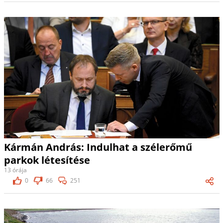
Kármán András: Indulhat a szélerőmű
parkok létesítése
13 órája
0
66
251