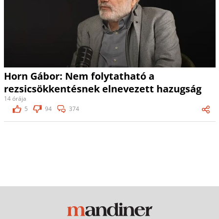
Horn Gábor: Nem folytatható a
rezsicsökkentésnek elnevezett hazugság
14 órája
5
94
374