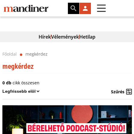
Hírek
Vélemények
Hetilap
Főoldal
megkérdez
⬤
megkérdez
0 db
cikk összesen
Szűrés