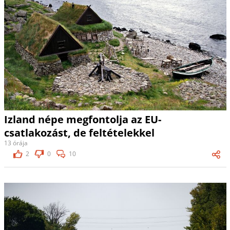
Izland népe megfontolja az EU-
csatlakozást, de feltételekkel
13 órája
2
0
10