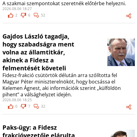
A szakmai szempontokat szeretnék előtérbe helyezni.
2026.08.06 18:27
2
6
52
Gajdos László tagadja,
hogy szabadságra ment
volna az államtitkár,
akinek a Fidesz a
felmentését követeli
Fidesz-frakció csütörtök délután arra szólította fel
Magyar Péter miniszterelnököt, hogy bocsássa el
Kelemen Ágnest, aki információik szerint „külföldön
pihent” a válsághelyzet idején.
2026.08.06 18:25
0
7
32
Paks-ügy: a Fidesz
frakcióvezetője elárulta,