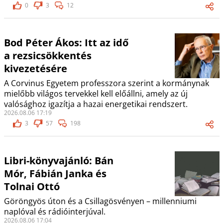
0
3
12
Bod Péter Ákos: Itt az idő
a rezsicsökkentés
kivezetésére
A Corvinus Egyetem professzora szerint a kormánynak
mielőbb világos tervekkel kell előállni, amely az új
valósághoz igazítja a hazai energetikai rendszert.
2026.08.06 17:19
3
57
198
Libri-könyvajánló: Bán
Mór, Fábián Janka és
Tolnai Ottó
Göröngyös úton és a Csillagösvényen – millenniumi
naplóval és rádióinterjúval.
2026.08.06 17:04