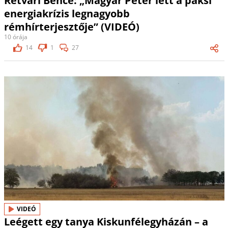
Rétvári Bence: „Magyar Péter lett a paksi
energiakrízis legnagyobb
rémhírterjesztője” (VIDEÓ)
10 órája
14
1
27
VIDEÓ
Leégett egy tanya Kiskunfélegyházán – a