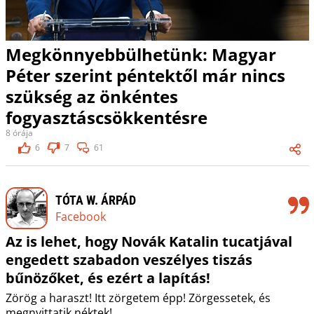
Megkönnyebbülhetünk: Magyar
Péter szerint péntektől már nincs
szükség az önkéntes
fogyasztáscsökkentésre
8 órája
6
7
61
TÓTA W. ÁRPÁD
Facebook
Az is lehet, hogy Novák Katalin tucatjával
engedett szabadon veszélyes tiszás
bűnözőket, és ezért a lapítás!
Zörög a haraszt! Itt zörgetem épp! Zörgessetek, és
megnyittatik néktek!