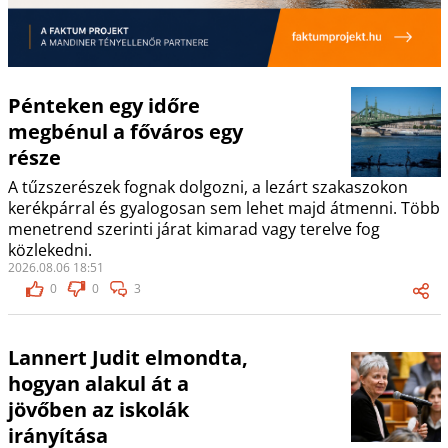
Pénteken egy időre
megbénul a főváros egy
része
A tűzszerészek fognak dolgozni, a lezárt szakaszokon
kerékpárral és gyalogosan sem lehet majd átmenni. Több
menetrend szerinti járat kimarad vagy terelve fog
közlekedni.
2026.08.06 18:51
0
0
3
Lannert Judit elmondta,
hogyan alakul át a
jövőben az iskolák
irányítása