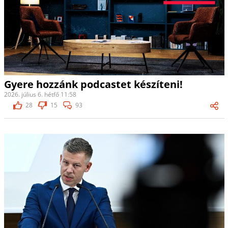
Gyere hozzánk podcastet készíteni!
2026. július 6. hétfő 11:58
28
15
93