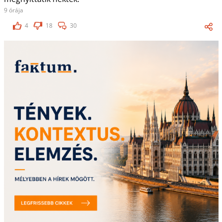
9 órája
4
18
30