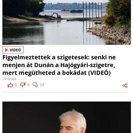
VIDEÓ
Figyelmeztettek a szigetesek: senki ne
menjen át Dunán a Hajógyári-szigetre,
mert megütheted a bokádat (VIDEÓ)
14 órája
0
9
33