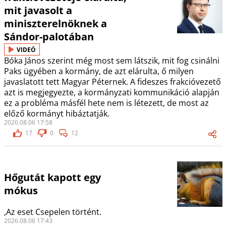
mit javasolt a
miniszterelnöknek a
Sándor-palotában
VIDEÓ
Bóka János szerint még most sem látszik, mit fog csinálni
Paks ügyében a kormány, de azt elárulta, ő milyen
javaslatott tett Magyar Péternek. A fideszes frakcióvezető
azt is megjegyezte, a kormányzati kommunikáció alapján
ez a probléma másfél hete nem is létezett, de most az
előző kormányt hibáztatják.
2026.08.06 17:58
17
0
12
Hőgutát kapott egy
mókus
,Az eset Csepelen történt.
2026.08.06 17:43