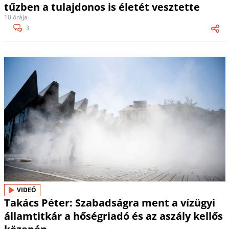
tűzben a tulajdonos is életét vesztette
10 órája
3
VIDEÓ
Takács Péter: Szabadságra ment a vízügyi
államtitkár a hőségriadó és az aszály kellős