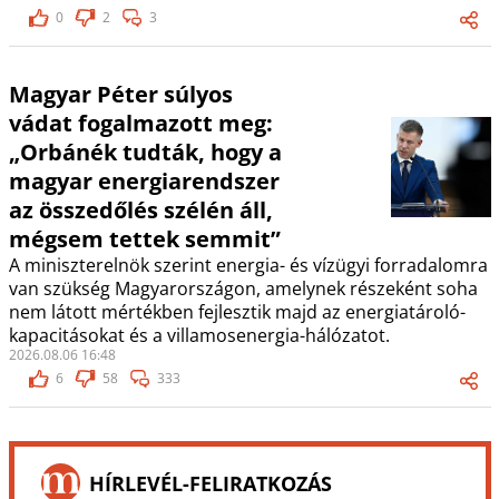
0
2
3
Magyar Péter súlyos
vádat fogalmazott meg:
„Orbánék tudták, hogy a
magyar energiarendszer
az összedőlés szélén áll,
mégsem tettek semmit”
A miniszterelnök szerint energia- és vízügyi forradalomra
van szükség Magyarországon, amelynek részeként soha
nem látott mértékben fejlesztik majd az energiatároló-
kapacitásokat és a villamosenergia-hálózatot.
2026.08.06 16:48
6
58
333
HÍRLEVÉL-FELIRATKOZÁS