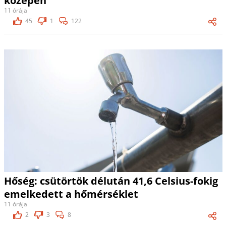
közepén
11 órája
45
1
122
Hőség: csütörtök délután 41,6 Celsius-fokig
emelkedett a hőmérséklet
11 órája
2
3
8