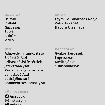
ROVATOK
AKTÁK
Belföld
Egymillió Találkozás Napja
Külföld
Választás 2024
Gazdaság
Háború Ukrajnában
Sport
Kultúra
Videó
JOG
KAPCSOLAT
Adatvédelmi tájékoztató
Gyakori kérdések
Előfizetői Ászf
Impresszum
Felhasználási feltételek
Médiaajánlat
Játékszabályzat
Sütibeállítások
Reklámszolgáltatásokra
vonatkozó Ászf
Sütitájékoztató
Kommentelési szabályzat
KÖVESS MINKET
Facebook
Instagram
Twitter