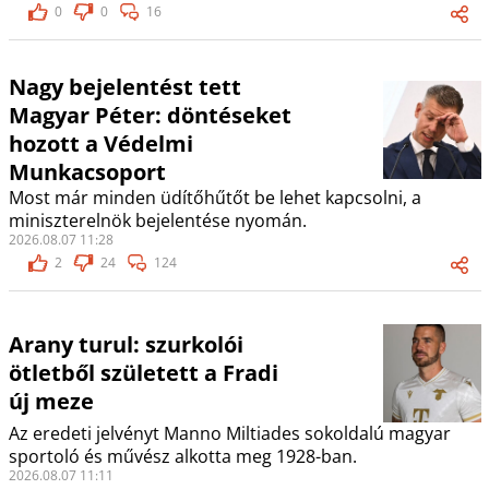
0
0
16
Nagy bejelentést tett
Magyar Péter: döntéseket
hozott a Védelmi
Munkacsoport
Most már minden üdítőhűtőt be lehet kapcsolni, a
miniszterelnök bejelentése nyomán.
2026.08.07 11:28
2
24
124
Arany turul: szurkolói
ötletből született a Fradi
új meze
Az eredeti jelvényt Manno Miltiades sokoldalú magyar
sportoló és művész alkotta meg 1928-ban.
2026.08.07 11:11