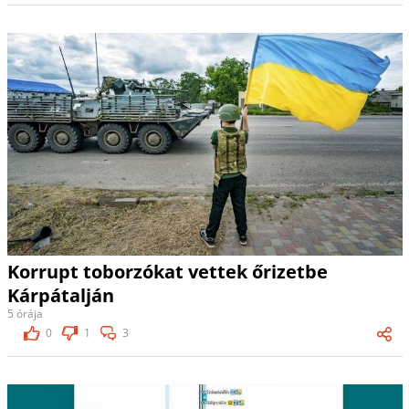
Korrupt toborzókat vettek őrizetbe
Kárpátalján
5 órája
0
1
3