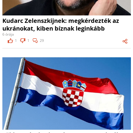
Kudarc Zelenszkijnek: megkérdezték az
ukránokat, kiben bíznak leginkább
6 órája
1
1
29