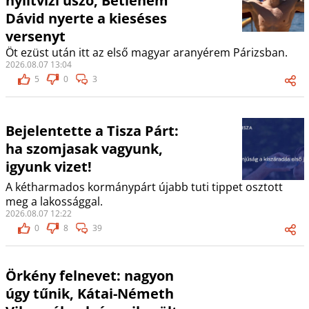
nyíltvízi úszó, Betlehem
Dávid nyerte a kieséses
versenyt
Öt ezüst után itt az első magyar aranyérem Párizsban.
2026.08.07 13:04
5
0
3
Bejelentette a Tisza Párt:
ha szomjasak vagyunk,
igyunk vizet!
A kétharmados kormánypárt újabb tuti tippet osztott
meg a lakossággal.
2026.08.07 12:22
0
8
39
Örkény felnevet: nagyon
úgy tűnik, Kátai-Németh