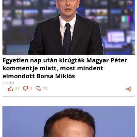
Egyetlen nap után kirúgták Magyar Péter
kommentje miatt, most mindent
elmondott Borsa Miklós
5 órája
27
2
75