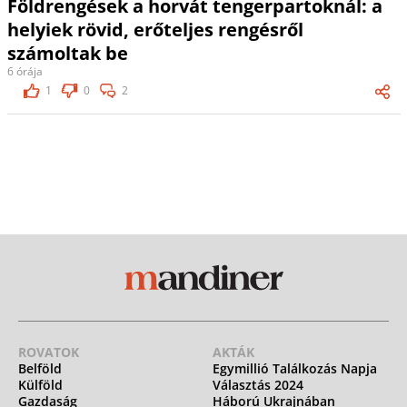
Földrengések a horvát tengerpartoknál: a
helyiek rövid, erőteljes rengésről
számoltak be
6 órája
1
0
2
ROVATOK
AKTÁK
Belföld
Egymillió Találkozás Napja
Külföld
Választás 2024
Gazdaság
Háború Ukrajnában