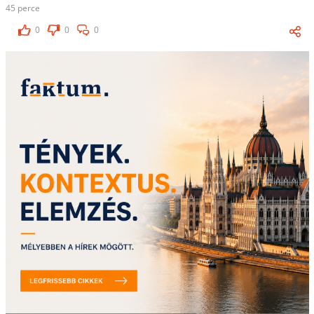
45 perce
0
0
0