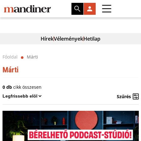
Hírek
Vélemények
Hetilap
Főoldal
Márti
⬤
Márti
0 db
cikk összesen
Szűrés