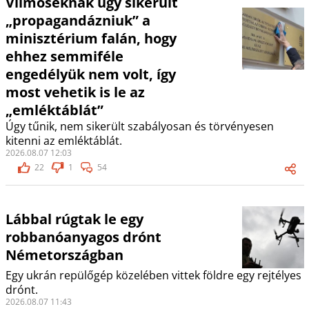
Vilmoséknak úgy sikerült
„propagandázniuk” a
minisztérium falán, hogy
ehhez semmiféle
engedélyük nem volt, így
most vehetik is le az
„emléktáblát”
Úgy tűnik, nem sikerült szabályosan és törvényesen
kitenni az emléktáblát.
2026.08.07 12:03
22
1
54
Lábbal rúgtak le egy
robbanóanyagos drónt
Németországban
Egy ukrán repülőgép közelében vittek földre egy rejtélyes
drónt.
2026.08.07 11:43