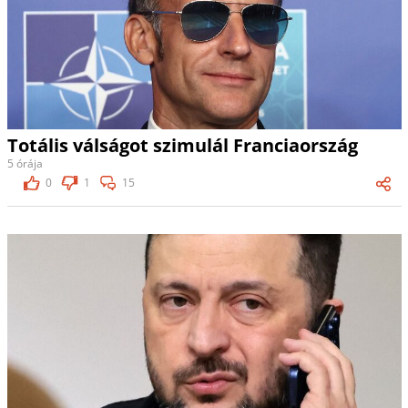
Totális válságot szimulál Franciaország
5 órája
0
1
15