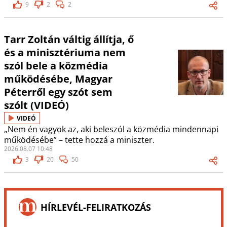
9
2
2
Tarr Zoltán váltig állítja, ő
és a minisztériuma nem
szól bele a közmédia
működésébe, Magyar
Péterről egy szót sem
szólt (VIDEÓ)
VIDEÓ
„Nem én vagyok az, aki beleszól a közmédia mindennapi
működésébe” – tette hozzá a miniszter.
2026.08.07 10:48
3
20
50
HÍRLEVÉL-FELIRATKOZÁS