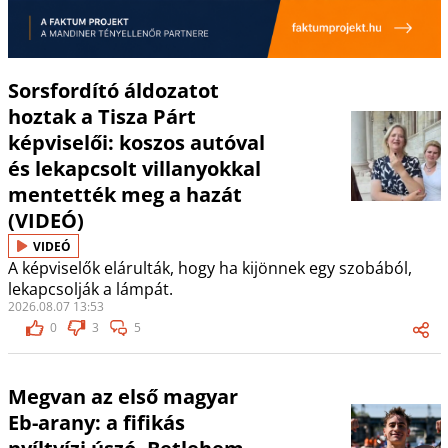
Sorsfordító áldozatot
hoztak a Tisza Párt
képviselői: koszos autóval
és lekapcsolt villanyokkal
mentették meg a hazát
(VIDEÓ)
VIDEÓ
A képviselők elárulták, hogy ha kijönnek egy szobából,
lekapcsolják a lámpát.
2026.08.07 13:53
0
3
5
Megvan az első magyar
Eb-arany: a fifikás