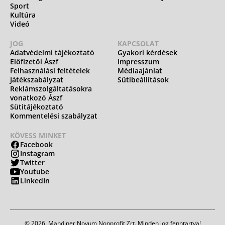
Sport
Kultúra
Videó
JOG
KAPCSOLAT
Adatvédelmi tájékoztató
Gyakori kérdések
Előfizetői Ászf
Impresszum
Felhasználási feltételek
Médiaajánlat
Játékszabályzat
Sütibeállítások
Reklámszolgáltatásokra
vonatkozó Ászf
Sütitájékoztató
Kommentelési szabályzat
KÖVESS MINKET
Facebook
Instagram
Twitter
Youtube
LinkedIn
© 2026. Mandiner Novum Nonprofit Zrt. Minden jog fenntartva!