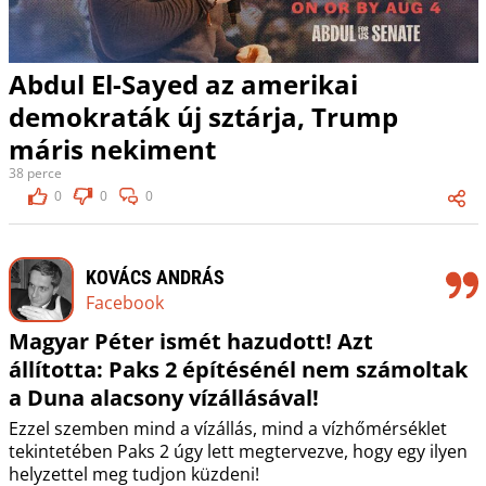
Abdul El-Sayed az amerikai
demokraták új sztárja, Trump
máris nekiment
38 perce
0
0
0
KOVÁCS ANDRÁS
Facebook
Magyar Péter ismét hazudott! Azt
állította: Paks 2 építésénél nem számoltak
a Duna alacsony vízállásával!
Ezzel szemben mind a vízállás, mind a vízhőmérséklet
tekintetében Paks 2 úgy lett megtervezve, hogy egy ilyen
helyzettel meg tudjon küzdeni!