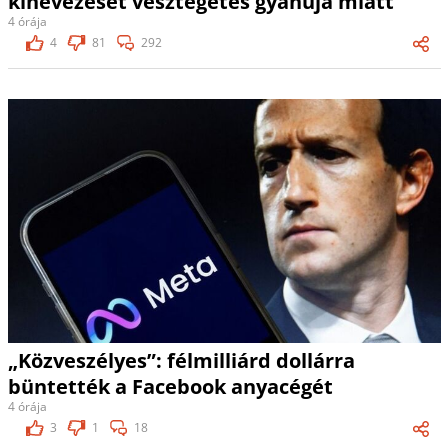
kinevezését vesztegetés gyanúja miatt
4 órája
4
81
292
„Közveszélyes”: félmilliárd dollárra
büntették a Facebook anyacégét
4 órája
3
1
18