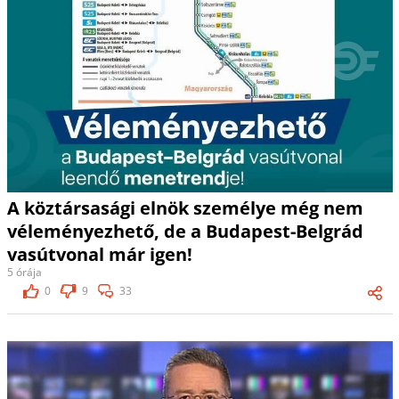
A köztársasági elnök személye még nem
véleményezhető, de a Budapest-Belgrád
vasútvonal már igen!
5 órája
0
9
33