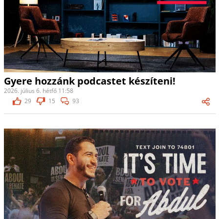
Gyere hozzánk podcastet készíteni!
2026. július 6. hétfő 11:58
29
15
93