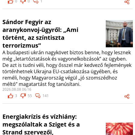
0
0
1
Sándor Fegyir az
aranykonvoj-ügyről: „Ami
történt, az színtiszta
terrorizmus”
A budapesti ukrán nagykövet biztos benne, hogy lesznek
még „letartóztatások és vagyonelkobzások” az ügyben.
De azt is tudni véli, hogy ősszel már kedvező fejlemények
történhetnek Ukrajna EU-csatlakozása ügyében, és
reméli, hogy Magyarország végül „jó szomszédhoz
méltó” magatartást fog tanúsítani.
2026.08.08 06:16
3
55
141
Energiakrízis és vízhiány:
megszólaltak a Sziget és a
Strand szervezői,