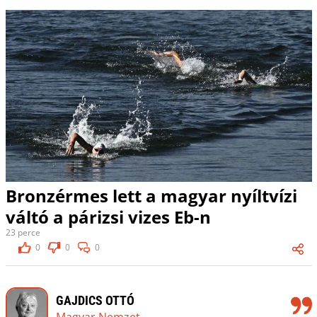
Bronzérmes lett a magyar nyíltvízi
váltó a párizsi vizes Eb-n
23 perce
0
0
0
GAJDICS OTTÓ
Magyar Nemzet