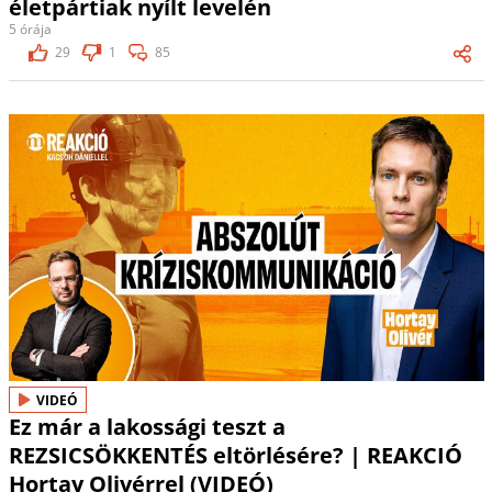
életpártiak nyílt levelén
5 órája
29
1
85
VIDEÓ
Ez már a lakossági teszt a
REZSICSÖKKENTÉS eltörlésére? | REAKCIÓ
Hortay Olivérrel (VIDEÓ)