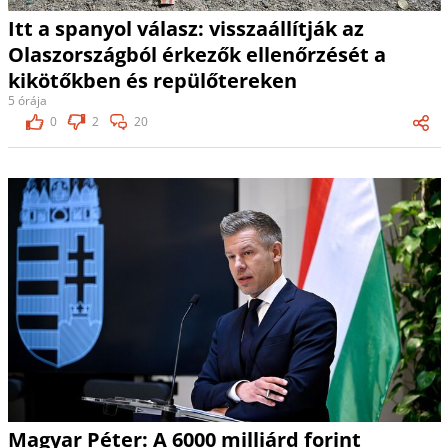
Itt a spanyol válasz: visszaállítják az
Olaszországból érkezők ellenőrzését a
kikötőkben és repülőtereken
5 órája
0
2
20
Magyar Péter: A 6000 milliárd forint