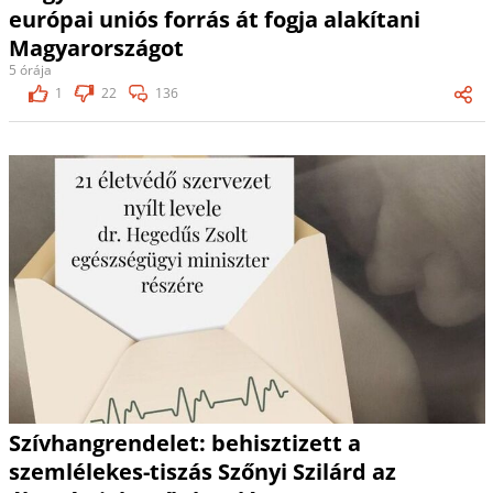
európai uniós forrás át fogja alakítani
Magyarországot
5 órája
1
22
136
Szívhangrendelet: behisztizett a
szemlélekes-tiszás Szőnyi Szilárd az