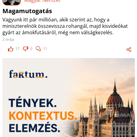
Magamutogatás
Vagyunk itt pár millióan, akik szerint az, hogy a
miniszterelnök összevissza rohangál, majd kisvideókat
gyárt az ámokfutásáról, még nem válságkezelés.
2 órája
17
0
11