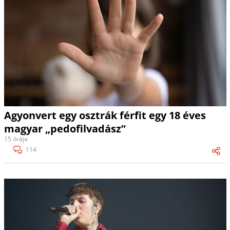
Agyonvert egy osztrák férfit egy 18 éves
magyar „pedofilvadász”
15 órája
114