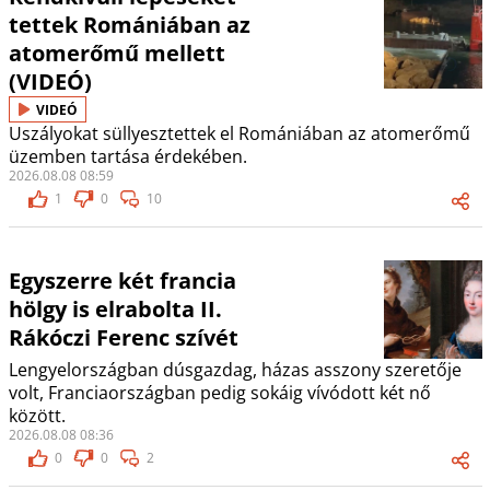
tettek Romániában az
atomerőmű mellett
(VIDEÓ)
VIDEÓ
Uszályokat süllyesztettek el Romániában az atomerőmű
üzemben tartása érdekében.
2026.08.08 08:59
1
0
10
Egyszerre két francia
hölgy is elrabolta II.
Rákóczi Ferenc szívét
Lengyelországban dúsgazdag, házas asszony szeretője
volt, Franciaországban pedig sokáig vívódott két nő
között.
2026.08.08 08:36
0
0
2