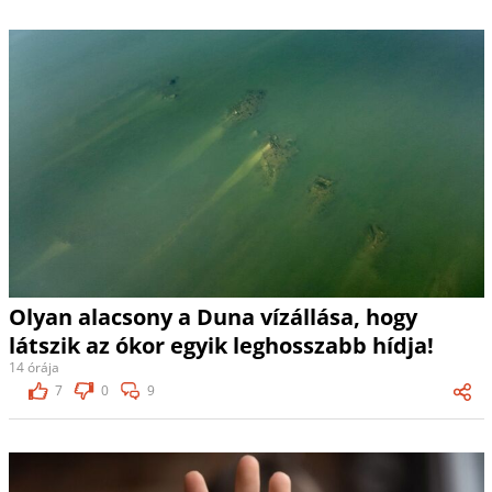
Olyan alacsony a Duna vízállása, hogy
látszik az ókor egyik leghosszabb hídja!
14 órája
7
0
9