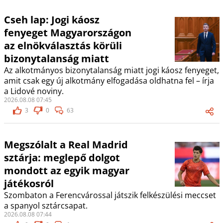
Cseh lap: Jogi káosz
fenyeget Magyarországon
az elnökválasztás körüli
bizonytalanság miatt
Az alkotmányos bizonytalanság miatt jogi káosz fenyeget,
amit csak egy új alkotmány elfogadása oldhatna fel – írja
a Lidové noviny.
2026.08.08 07:45
3
0
63
Megszólalt a Real Madrid
sztárja: meglepő dolgot
mondott az egyik magyar
játékosról
Szombaton a Ferencvárossal játszik felkészülési meccset
a spanyol sztárcsapat.
2026.08.08 07:44