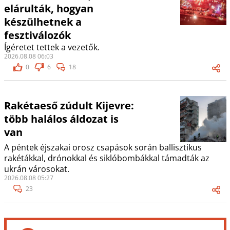
elárulták, hogyan
készülhetnek a
fesztiválozók
Ígéretet tettek a vezetők.
2026.08.08 06:03
0
6
18
Rakétaeső zúdult Kijevre:
több halálos áldozat is
van
A péntek éjszakai orosz csapások során ballisztikus
rakétákkal, drónokkal és siklóbombákkal támadták az
ukrán városokat.
2026.08.08 05:27
23