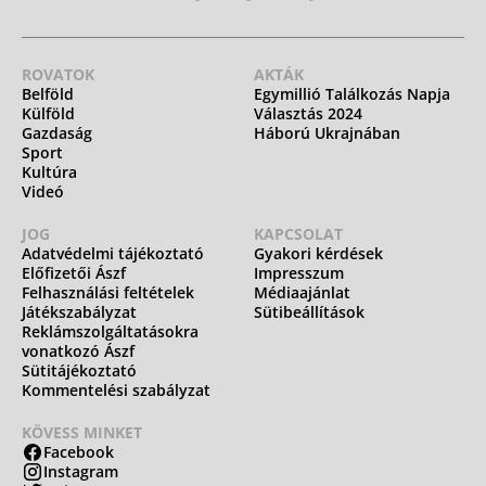
ROVATOK
AKTÁK
Belföld
Egymillió Találkozás Napja
Külföld
Választás 2024
Gazdaság
Háború Ukrajnában
Sport
Kultúra
Videó
JOG
KAPCSOLAT
Adatvédelmi tájékoztató
Gyakori kérdések
Előfizetői Ászf
Impresszum
Felhasználási feltételek
Médiaajánlat
Játékszabályzat
Sütibeállítások
Reklámszolgáltatásokra
vonatkozó Ászf
Sütitájékoztató
Kommentelési szabályzat
KÖVESS MINKET
Facebook
Instagram