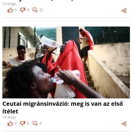
14 órája
6
0
21
Ceutai migránsinvázió: meg is van az első
ítélet
14 órája
0
0
4