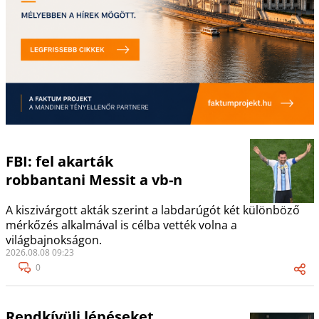
FBI: fel akarták
robbantani Messit a vb-n
A kiszivárgott akták szerint a labdarúgót két különböző
mérkőzés alkalmával is célba vették volna a
világbajnokságon.
2026.08.08 09:23
0
Rendkívüli lépéseket