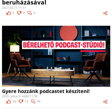
beruházásával
2021.02.11 11:17
6
0
0
Gyere hozzánk podcastet készíteni!
2026. július 6. hétfő 11:58
30
15
96