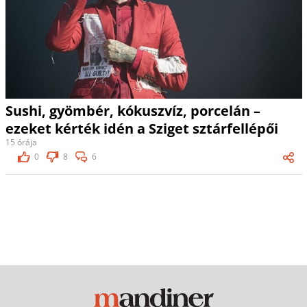
Sushi, gyömbér, kókuszvíz, porcelán –
ezeket kérték idén a Sziget sztárfellépői
15 órája
0
8
6