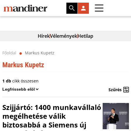
Hírek
Vélemények
Hetilap
Főoldal
Markus Kupetz
⬤
Markus Kupetz
1 db
cikk összesen
Szűrés
Szijjártó: 1400 munkavállaló
megélhetése válik
biztosabbá a Siemens új