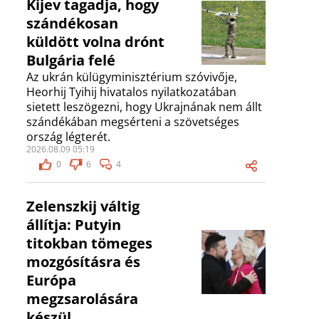
Kijev tagadja, hogy
szándékosan
küldött volna drónt
Bulgária felé
Az ukrán külügyminisztérium szóvivője,
Heorhij Tyihij hivatalos nyilatkozatában
sietett leszögezni, hogy Ukrajnának nem állt
szándékában megsérteni a szövetséges
ország légterét.
2026.08.09 05:19
0
6
4
Zelenszkij váltig
állítja: Putyin
titokban tömeges
mozgósításra és
Európa
megzsarolására
készül