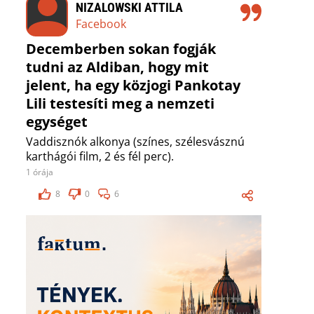
NIZALOWSKI ATTILA
Facebook
Decemberben sokan fogják
tudni az Aldiban, hogy mit
jelent, ha egy közjogi Pankotay
Lili testesíti meg a nemzeti
egységet
Vaddisznók alkonya (színes, szélesvásznú
karthágói film, 2 és fél perc).
1 órája
8
0
6