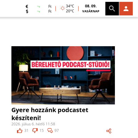
34°C
08. 09.
Ft
20°C
Ft
VASÁRNAP
Gyere hozzánk podcastet
készíteni!
2026. július 6. hétfő 11:58
31
15
97