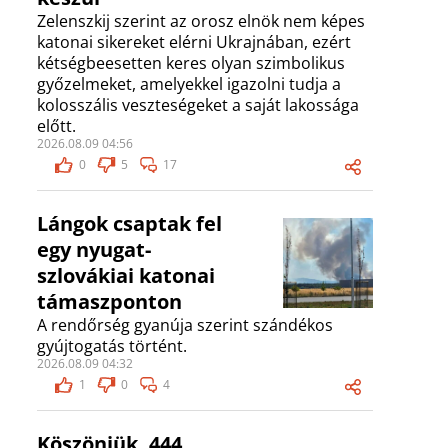
Zelenszkij szerint az orosz elnök nem képes
katonai sikereket elérni Ukrajnában, ezért
kétségbeesetten keres olyan szimbolikus
győzelmeket, amelyekkel igazolni tudja a
kolosszális veszteségeket a saját lakossága
előtt.
2026.08.09 04:56
0
5
17
Lángok csaptak fel
egy nyugat-
szlovákiai katonai
támaszponton
A rendőrség gyanúja szerint szándékos
gyújtogatás történt.
2026.08.09 04:32
1
0
4
Köszönjük, 444,