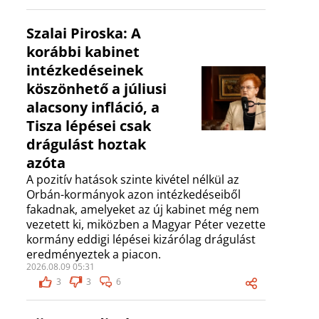
Szalai Piroska: A
korábbi kabinet
intézkedéseinek
köszönhető a júliusi
alacsony infláció, a
Tisza lépései csak
drágulást hoztak
azóta
A pozitív hatások szinte kivétel nélkül az
Orbán-kormányok azon intézkedéseiből
fakadnak, amelyeket az új kabinet még nem
vezetett ki, miközben a Magyar Péter vezette
kormány eddigi lépései kizárólag drágulást
eredményeztek a piacon.
2026.08.09 05:31
3
3
6