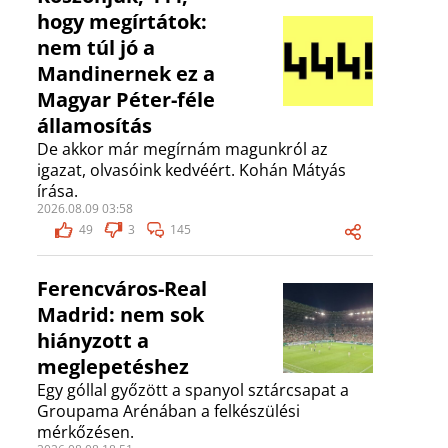
hogy megírtátok:
nem túl jó a
Mandinernek ez a
Magyar Péter-féle
államosítás
De akkor már megírnám magunkról az
igazat, olvasóink kedvéért. Kohán Mátyás
írása.
2026.08.09 03:58
49
3
145
Ferencváros-Real
Madrid: nem sok
hiányzott a
meglepetéshez
Egy góllal győzött a spanyol sztárcsapat a
Groupama Arénában a felkészülési
mérkőzésen.