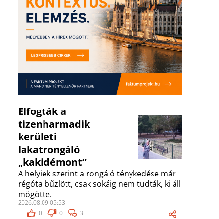
Elfogták a
tizenharmadik
kerületi
lakatrongáló
„kakidémont”
A helyiek szerint a rongáló ténykedése már
régóta bűzlött, csak sokáig nem tudták, ki áll
mögötte.
2026.08.09 05:53
0
0
3