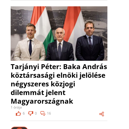
Tarjányi Péter: Baka András
köztársasági elnöki jelölése
négyszeres közjogi
dilemmát jelent
Magyarországnak
1 órája
6
0
16