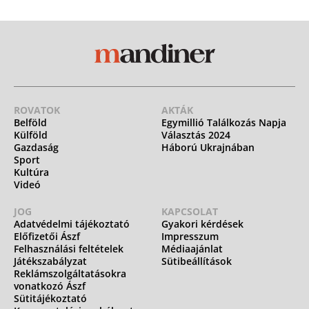
ROVATOK
AKTÁK
Belföld
Egymillió Találkozás Napja
Külföld
Választás 2024
Gazdaság
Háború Ukrajnában
Sport
Kultúra
Videó
JOG
KAPCSOLAT
Adatvédelmi tájékoztató
Gyakori kérdések
Előfizetői Ászf
Impresszum
Felhasználási feltételek
Médiaajánlat
Játékszabályzat
Sütibeállítások
Reklámszolgáltatásokra
vonatkozó Ászf
Sütitájékoztató