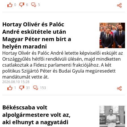
0
6
5
Hortay Olivér és Palóc
André eskütétele után
Magyar Péter nem bírt a
helyén maradni
Hortay Olivér és Palóc André letette képviselői esküjét az
Országgyűlés hétfői rendkívüli ülésén, majd mindketten
csatlakoztak a Fidesz parlamenti frakciójához. A két
politikus Szijjártó Péter és Budai Gyula megüresedett
mandátumát vette át.
2026.08.10 15:28
1
31
153
Békéscsaba volt
alpolgármestere volt az,
aki elhunyt a nagyatádi