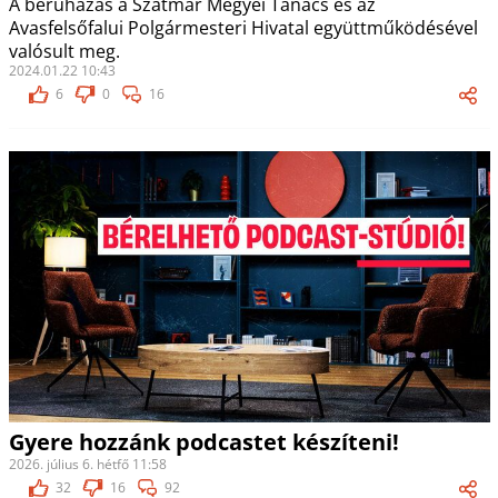
A beruházás a Szatmár Megyei Tanács és az
Avasfelsőfalui Polgármesteri Hivatal együttműködésével
valósult meg.
2024.01.22 10:43
6
0
16
Gyere hozzánk podcastet készíteni!
2026. július 6. hétfő 11:58
32
16
92