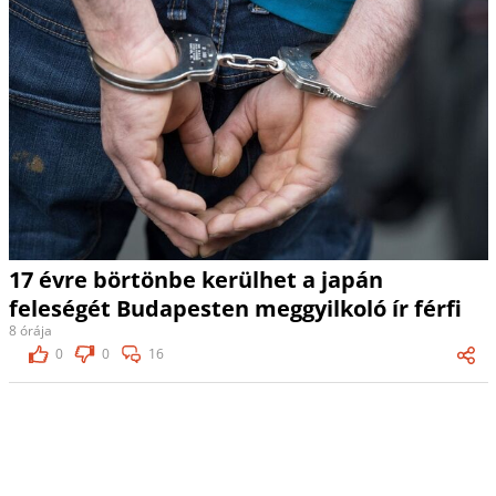
17 évre börtönbe kerülhet a japán
feleségét Budapesten meggyilkoló ír férfi
8 órája
0
0
16