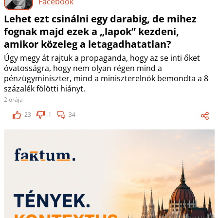
Facebook
Lehet ezt csinálni egy darabig, de mihez
fognak majd ezek a „lapok” kezdeni,
amikor közeleg a letagadhatatlan?
Úgy megy át rajtuk a propaganda, hogy az se inti őket
óvatosságra, hogy nem olyan régen mind a
pénzügyminiszter, mind a miniszterelnök bemondta a 8
százalék fölötti hiányt.
2 órája
23
1
34