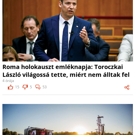
Roma holokauszt emléknapja: Toroczkai
László világossá tette, miért nem álltak fel
4 órája
15
5
53