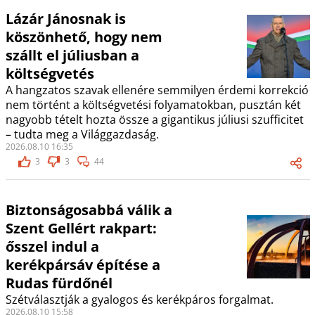
Lázár Jánosnak is
köszönhető, hogy nem
szállt el júliusban a
költségvetés
A hangzatos szavak ellenére semmilyen érdemi korrekció
nem történt a költségvetési folyamatokban, pusztán két
nagyobb tételt hozta össze a gigantikus júliusi szufficitet
– tudta meg a Világgazdaság.
2026.08.10 16:35
3
3
44
Biztonságosabbá válik a
Szent Gellért rakpart:
ősszel indul a
kerékpársáv építése a
Rudas fürdőnél
Szétválasztják a gyalogos és kerékpáros forgalmat.
2026.08.10 15:58