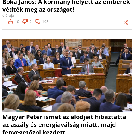
Bóka János: A kormány helyett az emberek
védték meg az országot!
6 órája
10
2
105
Magyar Péter ismét az elődjeit hibáztatta
az aszály és energiaválság miatt, majd
fenyegetőzni kezdett