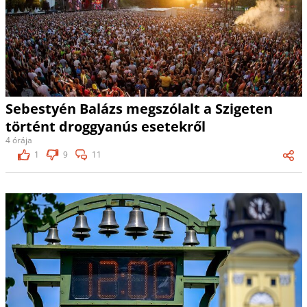
Sebestyén Balázs megszólalt a Szigeten
történt droggyanús esetekről
4 órája
1
9
11