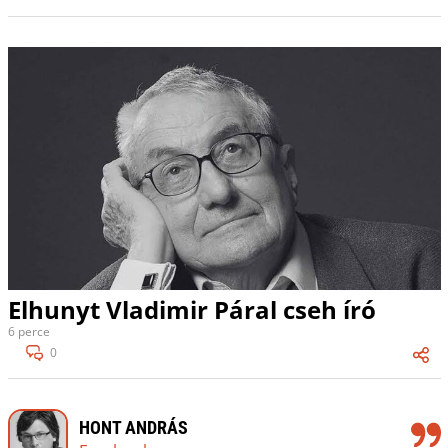
Elhunyt Vladimir Páral cseh író
6 perce
0
HONT ANDRÁS