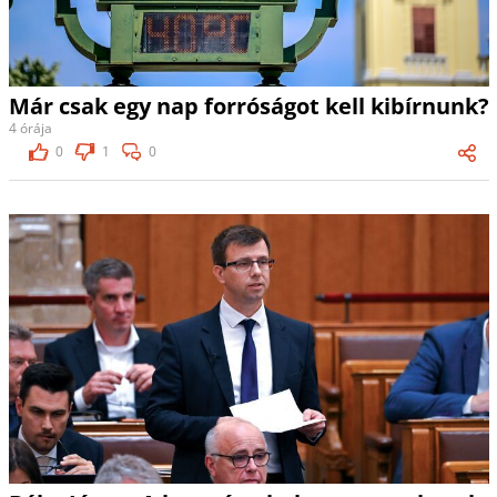
Már csak egy nap forróságot kell kibírnunk?
4 órája
0
1
0