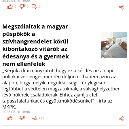
2026.08.10 19:00
0
0
0
Megszólaltak a magyar
püspökök a
szívhangrendelet körül
kibontakozó vitáról: az
édesanya és a gyermek
nem ellenfelek
„Kérjük a kormányzatot, hogy ez a kérdés ne a napi
politikai versengés mentén dőljön el, hanem azon az
alapon, hogy melyik megoldás segít ténylegesen
legtöbbet a védtelen magzatoknak, a válsághelyzetben
lévő nőknek, családoknak. Ehhez ajánljuk fel
tapasztalatunkat és együttműködésünket” – írta az
MKPK.
2026.08.10 18:06
2
2
116