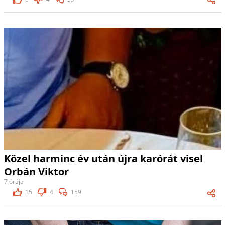
Közel harminc év után újra karórát visel
Orbán Viktor
7 órája
15
4
159