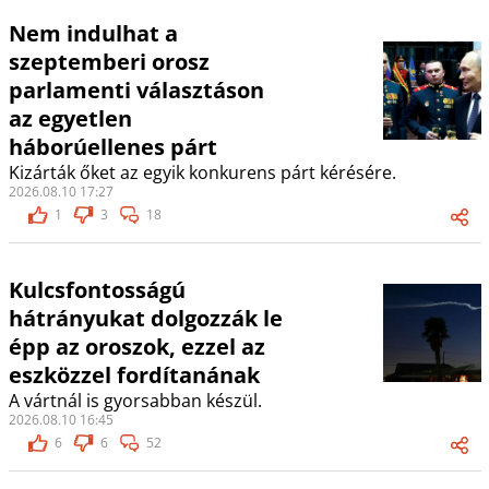
Nem indulhat a
szeptemberi orosz
parlamenti választáson
az egyetlen
háborúellenes párt
Kizárták őket az egyik konkurens párt kérésére.
2026.08.10 17:27
1
3
18
Kulcsfontosságú
hátrányukat dolgozzák le
épp az oroszok, ezzel az
eszközzel fordítanának
A vártnál is gyorsabban készül.
2026.08.10 16:45
6
6
52