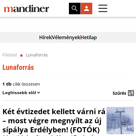
Hírek
Vélemények
Hetilap
Főoldal
Lunaforrás
⬤
Lunaforrás
1 db
cikk összesen
Szűrés
Két évtizedet kellett várni rá
– most végre megnyílt az új
sípálya Erdélyben! (FOTÓK)