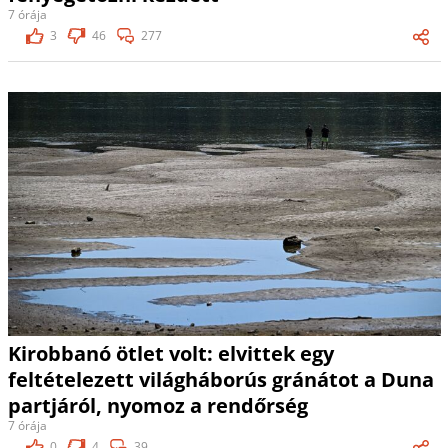
7 órája
3
46
277
Kirobbanó ötlet volt: elvittek egy
feltételezett világháborús gránátot a Duna
partjáról, nyomoz a rendőrség
7 órája
0
4
39