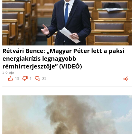
Rétvári Bence: „Magyar Péter lett a paksi
energiakrízis legnagyobb
rémhírterjesztője” (VIDEÓ)
3 órája
13
1
25