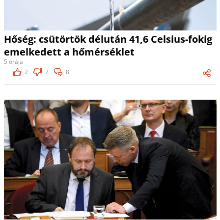
Hőség: csütörtök délután 41,6 Celsius-fokig
emelkedett a hőmérséklet
5 órája
2
2
8