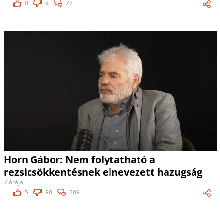
0
9
27
Horn Gábor: Nem folytatható a
rezsicsökkentésnek elnevezett hazugság
7 órája
5
90
309