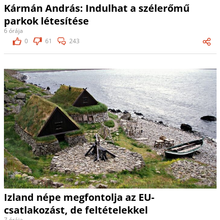
Kármán András: Indulhat a szélerőmű
parkok létesítése
6 órája
0
61
243
Izland népe megfontolja az EU-
csatlakozást, de feltételekkel
7 órája