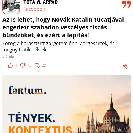
TÓTA W. ÁRPÁD
Facebook
Az is lehet, hogy Novák Katalin tucatjával
engedett szabadon veszélyes tiszás
bűnözőket, és ezért a lapítás!
Zörög a haraszt! Itt zörgetem épp! Zörgessetek, és
megnyittatik néktek!
3 órája
4
15
23