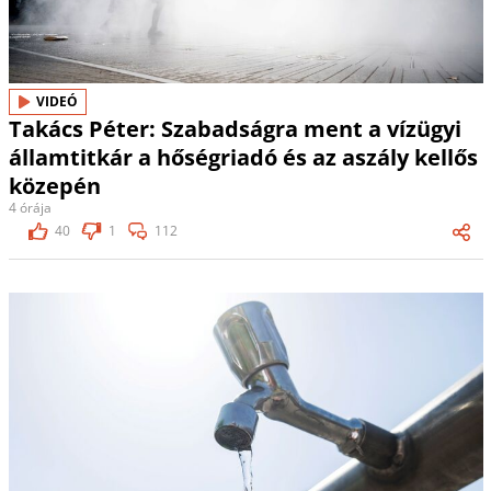
VIDEÓ
Takács Péter: Szabadságra ment a vízügyi
államtitkár a hőségriadó és az aszály kellős
közepén
4 órája
40
1
112