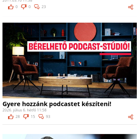
2011.03.10 11:38
0
0
23
Gyere hozzánk podcastet készíteni!
2026. július 6. hétfő 11:58
28
15
93