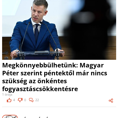
Megkönnyebbülhetünk: Magyar
Péter szerint péntektől már nincs
szükség az önkéntes
fogyasztáscsökkentésre
1 órája
4
0
22