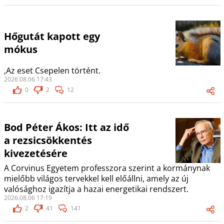
Hőgutát kapott egy
mókus
,Az eset Csepelen történt.
2026.08.06 17:43
0
2
12
Bod Péter Ákos: Itt az idő
a rezsicsökkentés
kivezetésére
A Corvinus Egyetem professzora szerint a kormánynak
mielőbb világos tervekkel kell előállni, amely az új
valósághoz igazítja a hazai energetikai rendszert.
2026.08.06 17:19
2
41
141