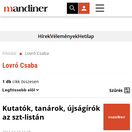
Hírek
Vélemények
Hetilap
Főoldal
Lovró Csaba
⬤
Lovró Csaba
1 db
cikk összesen
Szűrés
Kutatók, tanárok, újságírók
az szt-listán