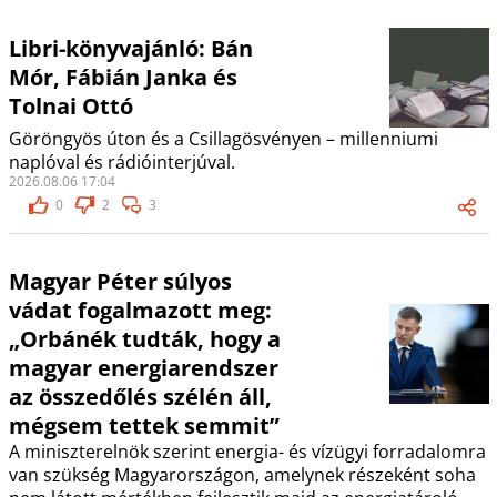
Libri-könyvajánló: Bán
Mór, Fábián Janka és
Tolnai Ottó
Göröngyös úton és a Csillagösvényen – millenniumi
naplóval és rádióinterjúval.
2026.08.06 17:04
0
2
3
Magyar Péter súlyos
vádat fogalmazott meg:
„Orbánék tudták, hogy a
magyar energiarendszer
az összedőlés szélén áll,
mégsem tettek semmit”
A miniszterelnök szerint energia- és vízügyi forradalomra
van szükség Magyarországon, amelynek részeként soha