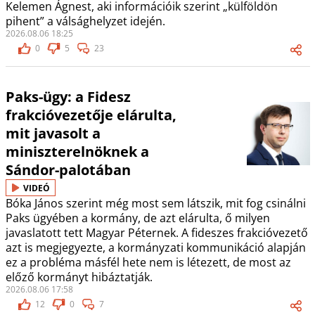
Kelemen Ágnest, aki információik szerint „külföldön
pihent” a válsághelyzet idején.
2026.08.06 18:25
0
5
23
Paks-ügy: a Fidesz
frakcióvezetője elárulta,
mit javasolt a
miniszterelnöknek a
Sándor-palotában
VIDEÓ
Bóka János szerint még most sem látszik, mit fog csinálni
Paks ügyében a kormány, de azt elárulta, ő milyen
javaslatott tett Magyar Péternek. A fideszes frakcióvezető
azt is megjegyezte, a kormányzati kommunikáció alapján
ez a probléma másfél hete nem is létezett, de most az
előző kormányt hibáztatják.
2026.08.06 17:58
12
0
7