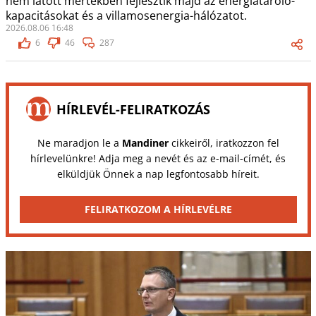
nem látott mértékben fejlesztik majd az energiatároló-
kapacitásokat és a villamosenergia-hálózatot.
2026.08.06 16:48
6
46
287
HÍRLEVÉL-FELIRATKOZÁS
Ne maradjon le a
Mandiner
cikkeiről, iratkozzon fel
hírlevelünkre! Adja meg a nevét és az e-mail-címét, és
elküldjük Önnek a nap legfontosabb híreit.
FELIRATKOZOM A HÍRLEVÉLRE