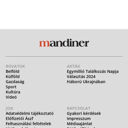
ROVATOK
AKTÁK
Belföld
Egymillió Találkozás Napja
Külföld
Választás 2024
Gazdaság
Háború Ukrajnában
Sport
Kultúra
Videó
JOG
KAPCSOLAT
Adatvédelmi tájékoztató
Gyakori kérdések
Előfizetői Ászf
Impresszum
Felhasználási feltételek
Médiaajánlat