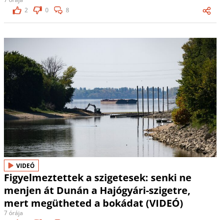
2
0
8
VIDEÓ
Figyelmeztettek a szigetesek: senki ne
menjen át Dunán a Hajógyári-szigetre,
mert megütheted a bokádat (VIDEÓ)
7 órája