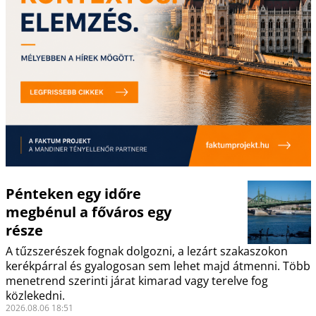
Pénteken egy időre
megbénul a főváros egy
része
A tűzszerészek fognak dolgozni, a lezárt szakaszokon
kerékpárral és gyalogosan sem lehet majd átmenni. Több
menetrend szerinti járat kimarad vagy terelve fog
közlekedni.
2026.08.06 18:51