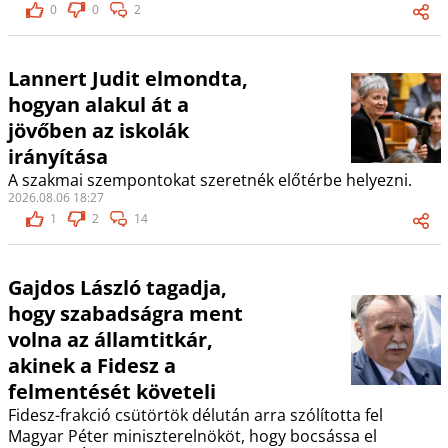
0
0
2
Lannert Judit elmondta,
hogyan alakul át a
jövőben az iskolák
irányítása
A szakmai szempontokat szeretnék előtérbe helyezni.
2026.08.06 18:27
1
2
14
Gajdos László tagadja,
hogy szabadságra ment
volna az államtitkár,
akinek a Fidesz a
felmentését követeli
Fidesz-frakció csütörtök délután arra szólította fel
Magyar Péter miniszterelnököt, hogy bocsássa el