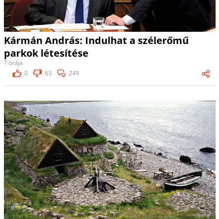
Kármán András: Indulhat a szélerőmű
parkok létesítése
7 órája
0
63
249