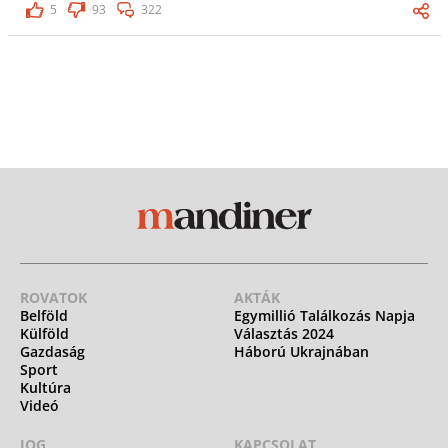
5
93
322
ROVATOK
AKTÁK
Belföld
Egymillió Találkozás Napja
Külföld
Választás 2024
Gazdaság
Háború Ukrajnában
Sport
Kultúra
Videó
JOG
KAPCSOLAT