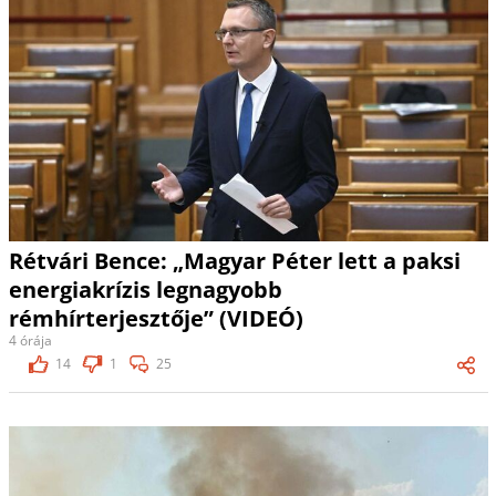
Rétvári Bence: „Magyar Péter lett a paksi
energiakrízis legnagyobb
rémhírterjesztője” (VIDEÓ)
4 órája
14
1
25