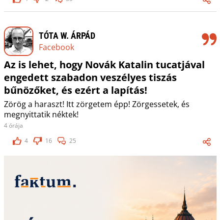
TÓTA W. ÁRPÁD
Facebook
Az is lehet, hogy Novák Katalin tucatjával
engedett szabadon veszélyes tiszás
bűnözőket, és ezért a lapítás!
Zörög a haraszt! Itt zörgetem épp! Zörgessetek, és
megnyittatik néktek!
4 órája
4
16
25