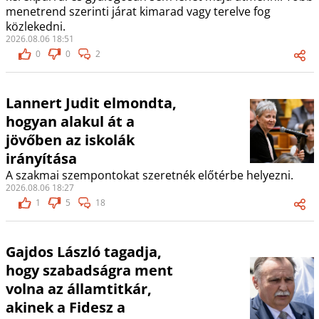
menetrend szerinti járat kimarad vagy terelve fog
közlekedni.
2026.08.06 18:51
0
0
2
Lannert Judit elmondta,
hogyan alakul át a
jövőben az iskolák
irányítása
A szakmai szempontokat szeretnék előtérbe helyezni.
2026.08.06 18:27
1
5
18
Gajdos László tagadja,
hogy szabadságra ment
volna az államtitkár,
akinek a Fidesz a