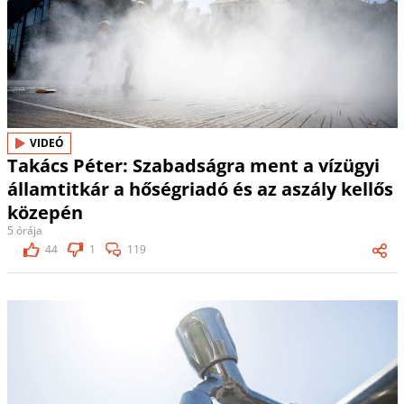
VIDEÓ
Takács Péter: Szabadságra ment a vízügyi
államtitkár a hőségriadó és az aszály kellős
közepén
5 órája
44
1
119