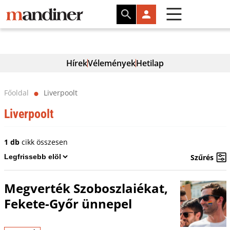
Hírek
Vélemények
Hetilap
Főoldal
Liverpoolt
⬤
Liverpoolt
1 db
cikk összesen
Szűrés
Megverték Szoboszlaiékat,
Fekete-Győr ünnepel