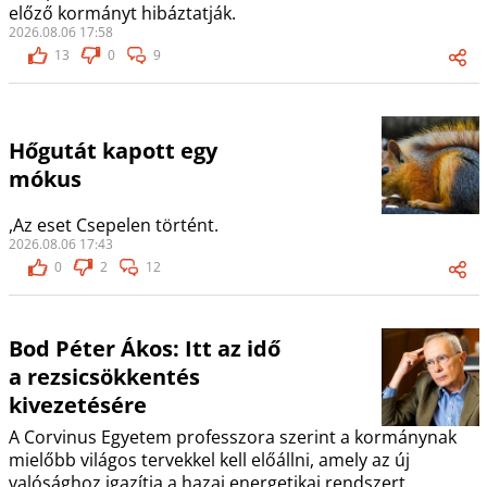
előző kormányt hibáztatják.
2026.08.06 17:58
13
0
9
Hőgutát kapott egy
mókus
,Az eset Csepelen történt.
2026.08.06 17:43
0
2
12
Bod Péter Ákos: Itt az idő
a rezsicsökkentés
kivezetésére
A Corvinus Egyetem professzora szerint a kormánynak
mielőbb világos tervekkel kell előállni, amely az új
valósághoz igazítja a hazai energetikai rendszert.