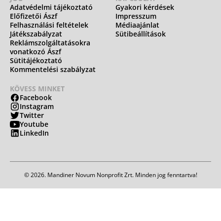
Adatvédelmi tájékoztató
Gyakori kérdések
Előfizetői Ászf
Impresszum
Felhasználási feltételek
Médiaajánlat
Játékszabályzat
Sütibeállítások
Reklámszolgáltatásokra
vonatkozó Ászf
Sütitájékoztató
Kommentelési szabályzat
KÖVESS MINKET
Facebook
Instagram
Twitter
Youtube
LinkedIn
© 2026. Mandiner Novum Nonprofit Zrt. Minden jog fenntartva!