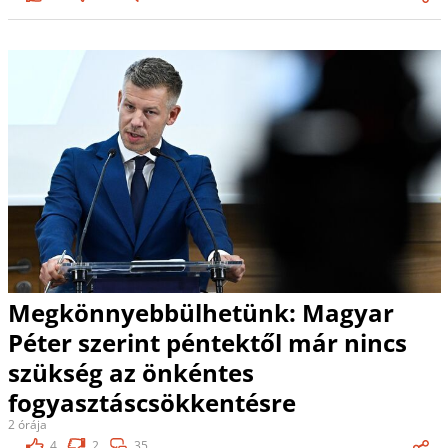
Megkönnyebbülhetünk: Magyar
Péter szerint péntektől már nincs
szükség az önkéntes
fogyasztáscsökkentésre
2 órája
4
2
35