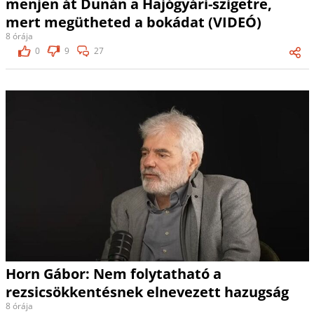
menjen át Dunán a Hajógyári-szigetre,
mert megütheted a bokádat (VIDEÓ)
8 órája
0
9
27
Horn Gábor: Nem folytatható a
rezsicsökkentésnek elnevezett hazugság
8 órája