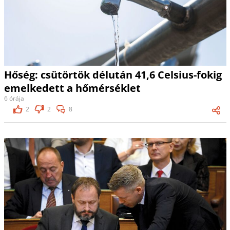
Hőség: csütörtök délután 41,6 Celsius-fokig
emelkedett a hőmérséklet
6 órája
2
2
8