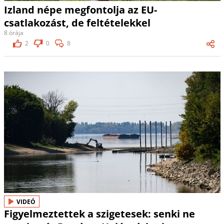
Izland népe megfontolja az EU-
csatlakozást, de feltételekkel
8 órája
2
0
8
VIDEÓ
Figyelmeztettek a szigetesek: senki ne