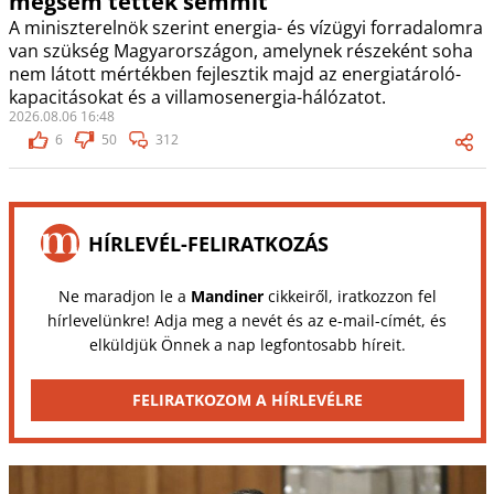
mégsem tettek semmit”
A miniszterelnök szerint energia- és vízügyi forradalomra
van szükség Magyarországon, amelynek részeként soha
nem látott mértékben fejlesztik majd az energiatároló-
kapacitásokat és a villamosenergia-hálózatot.
2026.08.06 16:48
6
50
312
HÍRLEVÉL-FELIRATKOZÁS
Ne maradjon le a
Mandiner
cikkeiről, iratkozzon fel
hírlevelünkre! Adja meg a nevét és az e-mail-címét, és
elküldjük Önnek a nap legfontosabb híreit.
FELIRATKOZOM A HÍRLEVÉLRE