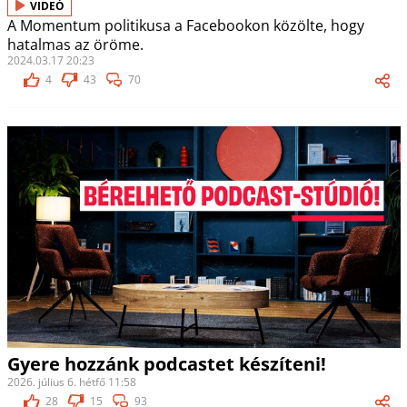
VIDEÓ
A Momentum politikusa a Facebookon közölte, hogy
hatalmas az öröme.
2024.03.17 20:23
4
43
70
Gyere hozzánk podcastet készíteni!
2026. július 6. hétfő 11:58
28
15
93