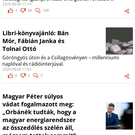
2026.08.06 17:19
3
49
168
Libri-könyvajánló: Bán
Mór, Fábián Janka és
Tolnai Ottó
Göröngyös úton és a Csillagösvényen – millenniumi
naplóval és rádióinterjúval.
2026.08.06 17:04
0
2
3
Magyar Péter súlyos
vádat fogalmazott meg:
„Orbánék tudták, hogy a
magyar energiarendszer
az összedőlés szélén áll,