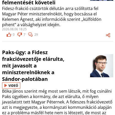
felmentését követeli
Fidesz-frakció csütörtök délután arra szólította fel
Magyar Péter miniszterelnököt, hogy bocsássa el
Kelemen Ágnest, aki információik szerint „külföldön
pihent” a válsághelyzet idején.
2026.08.06 18:25
0
7
29
Paks-ügy: a Fidesz
frakcióvezetője elárulta,
mit javasolt a
miniszterelnöknek a
Sándor-palotában
VIDEÓ
Bóka János szerint még most sem látszik, mit fog csinálni
Paks ügyében a kormány, de azt elárulta, ő milyen
javaslatott tett Magyar Péternek. A fideszes frakcióvezető
azt is megjegyezte, a kormányzati kommunikáció alapján
ez a probléma másfél hete nem is létezett, de most az