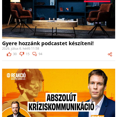
Gyere hozzánk podcastet készíteni!
2026. július 6. hétfő 11:58
30
15
94