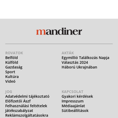
ROVATOK
AKTÁK
Belföld
Egymillió Találkozás Napja
Külföld
Választás 2024
Gazdaság
Háború Ukrajnában
Sport
Kultúra
Videó
JOG
KAPCSOLAT
Adatvédelmi tájékoztató
Gyakori kérdések
Előfizetői Ászf
Impresszum
Felhasználási feltételek
Médiaajánlat
Játékszabályzat
Sütibeállítások
Reklámszolgáltatásokra