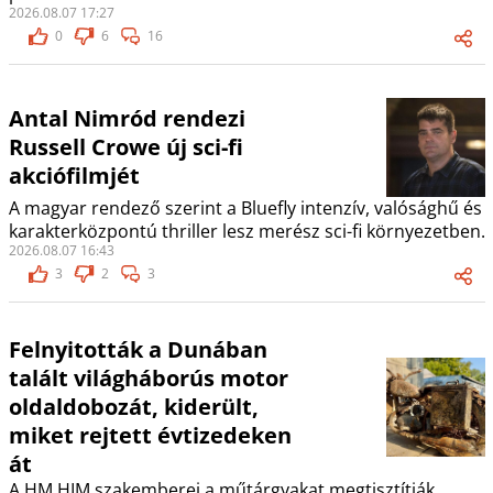
2026.08.07 17:27
0
6
16
Antal Nimród rendezi
Russell Crowe új sci-fi
akciófilmjét
A magyar rendező szerint a Bluefly intenzív, valósághű és
karakterközpontú thriller lesz merész sci-fi környezetben.
2026.08.07 16:43
3
2
3
Felnyitották a Dunában
talált világháborús motor
oldaldobozát, kiderült,
miket rejtett évtizedeken
át
A HM HIM szakemberei a műtárgyakat megtisztítják,