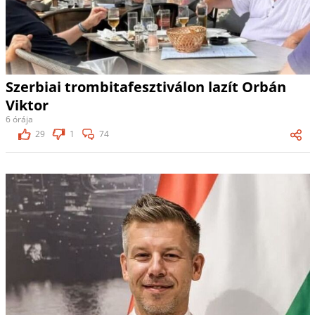
Szerbiai trombitafesztiválon lazít Orbán
Viktor
6 órája
29
1
74