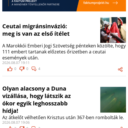
Ceutai migránsinvázió:
meg is van az első ítélet
A Marokkói Emberi Jogi Szövetség pénteken közölte, hogy
111 embert tartanak előzetes őrizetben a ceutai
események után.
2026.08.07 19:11
0
0
4
Olyan alacsony a Duna
vízállása, hogy látszik az
ókor egyik leghosszabb
hídja!
Az átkelőt vélhetően Krisztus után 367-ben rombolták le.
2026.08.07 19:06