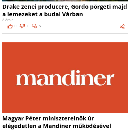
Drake zenei producere, Gordo pörgeti majd
a lemezeket a budai Várban
8 órája
0
1
5
Magyar Péter miniszterelnök úr
elégedetlen a Mandiner működésével