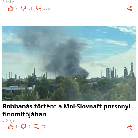
8 órája
7
61
306
Robbanás történt a Mol-Slovnaft pozsonyi
finomítójában
8 órája
1
2
37