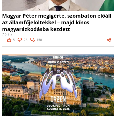
Magyar Péter megígérte, szombaton előáll
az államfőjelöltekkel – majd kínos
magyarázkodásba kezdett
7 órája
5
28
150