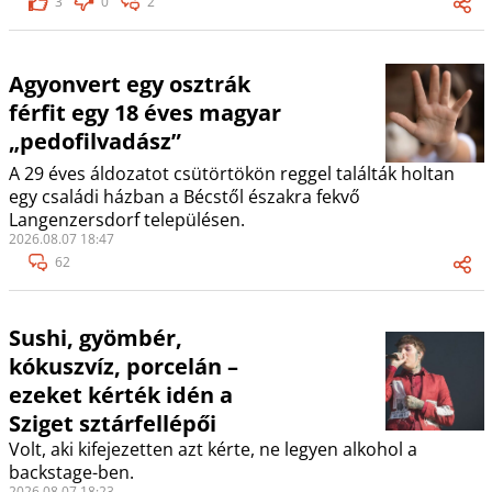
3
0
2
Agyonvert egy osztrák
férfit egy 18 éves magyar
„pedofilvadász”
A 29 éves áldozatot csütörtökön reggel találták holtan
egy családi házban a Bécstől északra fekvő
Langenzersdorf településen.
2026.08.07 18:47
62
Sushi, gyömbér,
kókuszvíz, porcelán –
ezeket kérték idén a
Sziget sztárfellépői
Volt, aki kifejezetten azt kérte, ne legyen alkohol a
backstage-ben.
2026.08.07 18:23