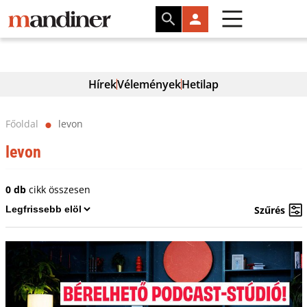
Hírek
Vélemények
Hetilap
Főoldal
levon
⬤
levon
0 db
cikk összesen
Szűrés