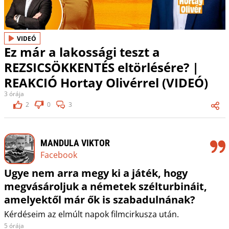
VIDEÓ
Ez már a lakossági teszt a
REZSICSÖKKENTÉS eltörlésére? |
REAKCIÓ Hortay Olivérrel (VIDEÓ)
3 órája
2
0
3
MANDULA VIKTOR
Facebook
Ugye nem arra megy ki a játék, hogy
megvásároljuk a németek szélturbináit,
amelyektől már ők is szabadulnának?
Kérdéseim az elmúlt napok filmcirkusza után.
5 órája