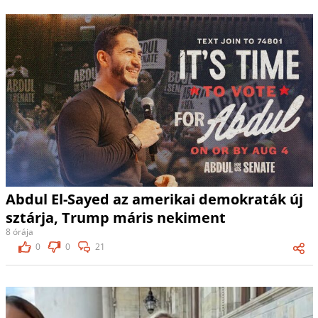
Abdul El-Sayed az amerikai demokraták új
sztárja, Trump máris nekiment
8 órája
0
0
21