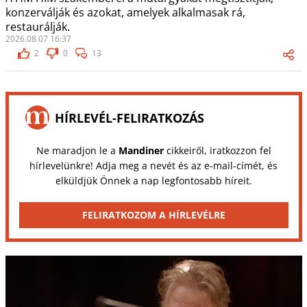
konzerválják és azokat, amelyek alkalmasak rá,
restaurálják.
2026.08.07 16:37
2
0
13
HÍRLEVÉL-FELIRATKOZÁS
Ne maradjon le a
Mandiner
cikkeiről, iratkozzon fel
hírlevelünkre! Adja meg a nevét és az e-mail-címét, és
elküldjük Önnek a nap legfontosabb híreit.
FELIRATKOZOM A HÍRLEVÉLRE