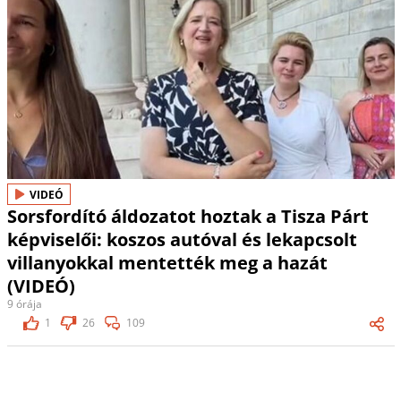
VIDEÓ
Sorsfordító áldozatot hoztak a Tisza Párt
képviselői: koszos autóval és lekapcsolt
villanyokkal mentették meg a hazát
(VIDEÓ)
9 órája
1
26
109