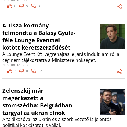
0
5
3
A Tisza-kormány
felmondta a Balásy Gyula-
féle Lounge Eventtel
kötött keretszerződését
A Lounge Event Kft. végrehajtási eljárás indult, amiről a
cég nem tájékoztatta a Miniszterelnökséget.
2026.08.07 17:38
3
0
12
Zelenszkij már
megérkezett a
szomszédba: Belgrádban
tárgyal az ukrán elnök
A találkozóval az ukrán és a szerb vezető is jelentős
politikai kockázatot is vállal.