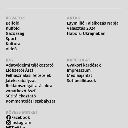
ROVATOK
AKTÁK
Belföld
Egymillió Találkozás Napja
Külföld
Választás 2024
Gazdaság
Háború Ukrajnában
Sport
Kultúra
Videó
JOG
KAPCSOLAT
Adatvédelmi tájékoztató
Gyakori kérdések
Előfizetői Ászf
Impresszum
Felhasználási feltételek
Médiaajánlat
Játékszabályzat
Sütibeállítások
Reklámszolgáltatásokra
vonatkozó Ászf
Sütitájékoztató
Kommentelési szabályzat
KÖVESS MINKET
Facebook
Instagram
Twitter