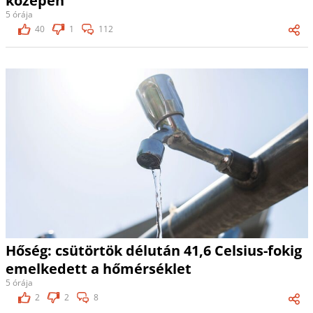
közepén
5 órája
40
1
112
Hőség: csütörtök délután 41,6 Celsius-fokig
emelkedett a hőmérséklet
5 órája
2
2
8