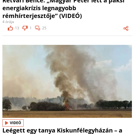
Rétvári Bence: „Magyar Péter lett a paksi
energiakrízis legnagyobb
rémhírterjesztője” (VIDEÓ)
4 órája
13
1
25
VIDEÓ
Leégett egy tanya Kiskunfélegyházán – a