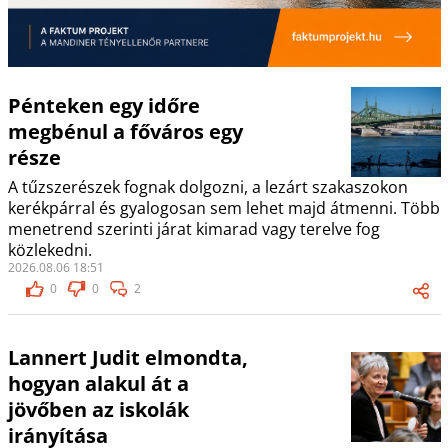
Pénteken egy időre
megbénul a főváros egy
része
A tűzszerészek fognak dolgozni, a lezárt szakaszokon
kerékpárral és gyalogosan sem lehet majd átmenni. Több
menetrend szerinti járat kimarad vagy terelve fog
közlekedni.
2026.08.06 18:51
0
0
2
Lannert Judit elmondta,
hogyan alakul át a
jövőben az iskolák
irányítása