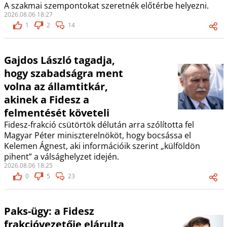
A szakmai szempontokat szeretnék előtérbe helyezni.
2026.08.06 18:27
1
2
14
Gajdos László tagadja,
hogy szabadságra ment
volna az államtitkár,
akinek a Fidesz a
felmentését követeli
Fidesz-frakció csütörtök délután arra szólította fel
Magyar Péter miniszterelnököt, hogy bocsássa el
Kelemen Ágnest, aki információik szerint „külföldön
pihent” a válsághelyzet idején.
2026.08.06 18:25
0
5
23
Paks-ügy: a Fidesz
frakcióvezetője elárulta,