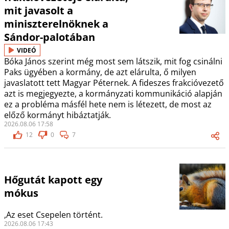
mit javasolt a
miniszterelnöknek a
Sándor-palotában
VIDEÓ
Bóka János szerint még most sem látszik, mit fog csinálni
Paks ügyében a kormány, de azt elárulta, ő milyen
javaslatott tett Magyar Péternek. A fideszes frakcióvezető
azt is megjegyezte, a kormányzati kommunikáció alapján
ez a probléma másfél hete nem is létezett, de most az
előző kormányt hibáztatják.
2026.08.06 17:58
12
0
7
Hőgutát kapott egy
mókus
,Az eset Csepelen történt.
2026.08.06 17:43