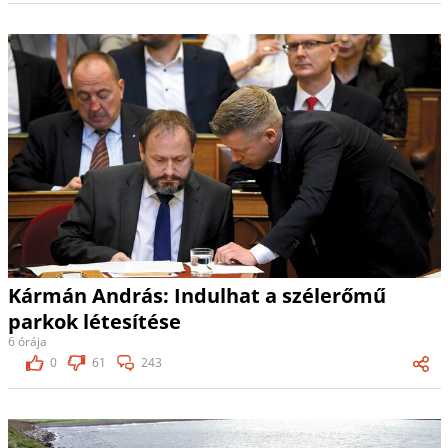
Kármán András: Indulhat a szélerőmű
parkok létesítése
6 órája
0
61
243