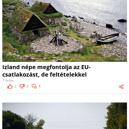
Izland népe megfontolja az EU-
csatlakozást, de feltételekkel
7 órája
2
0
8