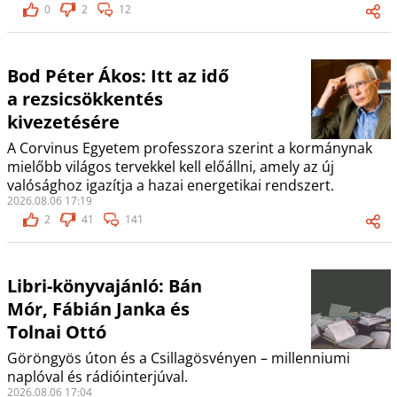
0
2
12
Bod Péter Ákos: Itt az idő
a rezsicsökkentés
kivezetésére
A Corvinus Egyetem professzora szerint a kormánynak
mielőbb világos tervekkel kell előállni, amely az új
valósághoz igazítja a hazai energetikai rendszert.
2026.08.06 17:19
2
41
141
Libri-könyvajánló: Bán
Mór, Fábián Janka és
Tolnai Ottó
Göröngyös úton és a Csillagösvényen – millenniumi
naplóval és rádióinterjúval.
2026.08.06 17:04