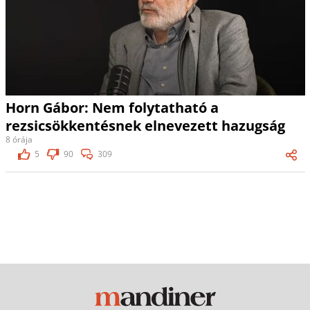
Horn Gábor: Nem folytatható a
rezsicsökkentésnek elnevezett hazugság
8 órája
5
90
309