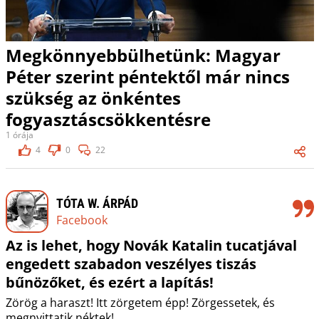
Megkönnyebbülhetünk: Magyar
Péter szerint péntektől már nincs
szükség az önkéntes
fogyasztáscsökkentésre
1 órája
4
0
22
TÓTA W. ÁRPÁD
Facebook
Az is lehet, hogy Novák Katalin tucatjával
engedett szabadon veszélyes tiszás
bűnözőket, és ezért a lapítás!
Zörög a haraszt! Itt zörgetem épp! Zörgessetek, és
megnyittatik néktek!