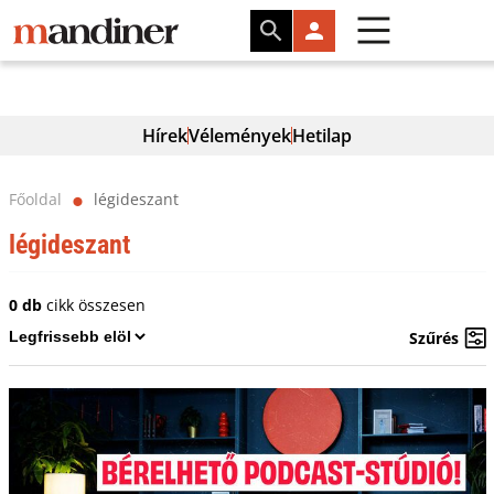
Hírek
Vélemények
Hetilap
Főoldal
légideszant
⬤
légideszant
0 db
cikk összesen
Szűrés