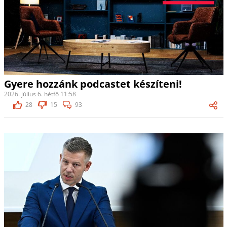
Gyere hozzánk podcastet készíteni!
2026. július 6. hétfő 11:58
28
15
93