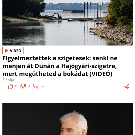
VIDEÓ
Figyelmeztettek a szigetesek: senki ne
menjen át Dunán a Hajógyári-szigetre,
mert megütheted a bokádat (VIDEÓ)
8 órája
0
9
27