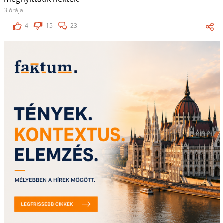
3 órája
4
15
23