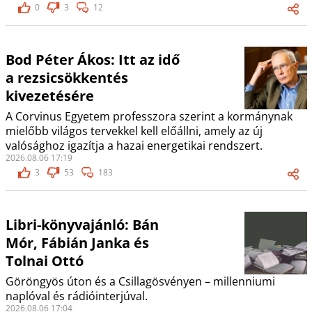
0
3
12
Bod Péter Ákos: Itt az idő
a rezsicsökkentés
kivezetésére
A Corvinus Egyetem professzora szerint a kormánynak
mielőbb világos tervekkel kell előállni, amely az új
valósághoz igazítja a hazai energetikai rendszert.
2026.08.06 17:19
3
53
183
Libri-könyvajánló: Bán
Mór, Fábián Janka és
Tolnai Ottó
Göröngyös úton és a Csillagösvényen – millenniumi
naplóval és rádióinterjúval.
2026.08.06 17:04