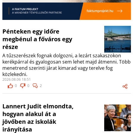
Pénteken egy időre
megbénul a főváros egy
része
A tűzszerészek fognak dolgozni, a lezárt szakaszokon
kerékpárral és gyalogosan sem lehet majd átmenni. Több
menetrend szerinti járat kimarad vagy terelve fog
közlekedni.
2026.08.06 18:51
0
0
2
Lannert Judit elmondta,
hogyan alakul át a
jövőben az iskolák
irányítása