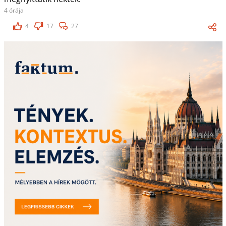
4 órája
4
17
27