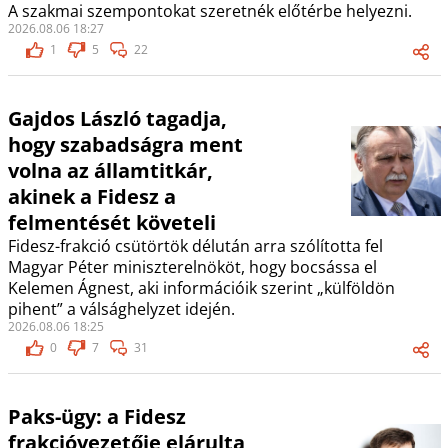
A szakmai szempontokat szeretnék előtérbe helyezni.
2026.08.06 18:27
1
5
22
Gajdos László tagadja,
hogy szabadságra ment
volna az államtitkár,
akinek a Fidesz a
felmentését követeli
Fidesz-frakció csütörtök délután arra szólította fel
Magyar Péter miniszterelnököt, hogy bocsássa el
Kelemen Ágnest, aki információik szerint „külföldön
pihent” a válsághelyzet idején.
2026.08.06 18:25
0
7
31
Paks-ügy: a Fidesz
frakcióvezetője elárulta,