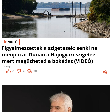
VIDEÓ
Figyelmeztettek a szigetesek: senki ne
menjen át Dunán a Hajógyári-szigetre,
mert megütheted a bokádat (VIDEÓ)
9 órája
0
9
28