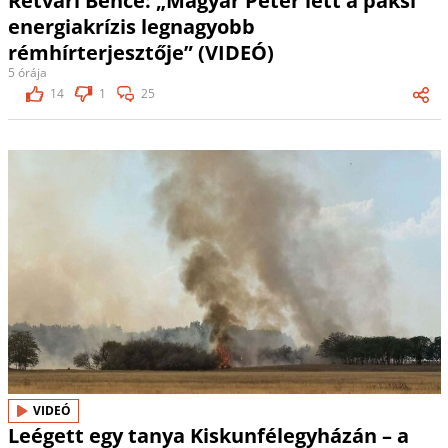
Rétvári Bence: „Magyar Péter lett a paksi
energiakrízis legnagyobb
rémhírterjesztője” (VIDEÓ)
5 órája
14
1
25
VIDEÓ
Leégett egy tanya Kiskunfélegyházán – a