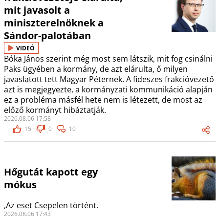
mit javasolt a
miniszterelnöknek a
Sándor-palotában
VIDEÓ
Bóka János szerint még most sem látszik, mit fog csinálni
Paks ügyében a kormány, de azt elárulta, ő milyen
javaslatott tett Magyar Péternek. A fideszes frakcióvezető
azt is megjegyezte, a kormányzati kommunikáció alapján
ez a probléma másfél hete nem is létezett, de most az
előző kormányt hibáztatják.
2026.08.06 17:58
15
0
10
Hőgutát kapott egy
mókus
,Az eset Csepelen történt.
2026.08.06 17:43