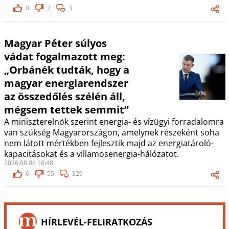
0
2
3
Magyar Péter súlyos
vádat fogalmazott meg:
„Orbánék tudták, hogy a
magyar energiarendszer
az összedőlés szélén áll,
mégsem tettek semmit”
A miniszterelnök szerint energia- és vízügyi forradalomra
van szükség Magyarországon, amelynek részeként soha
nem látott mértékben fejlesztik majd az energiatároló-
kapacitásokat és a villamosenergia-hálózatot.
2026.08.06 16:48
6
55
329
HÍRLEVÉL-FELIRATKOZÁS