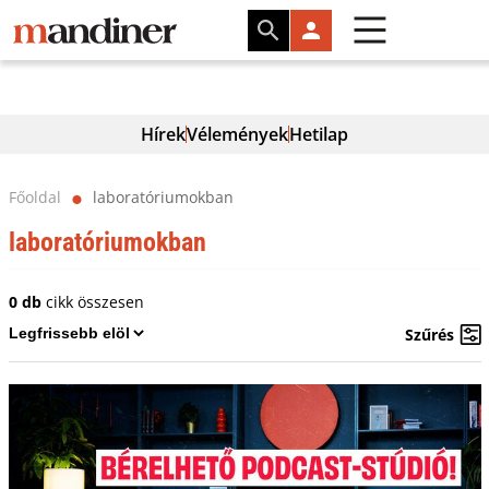
Hírek
Vélemények
Hetilap
Főoldal
laboratóriumokban
⬤
laboratóriumokban
0 db
cikk összesen
Szűrés