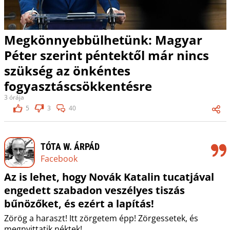
Megkönnyebbülhetünk: Magyar
Péter szerint péntektől már nincs
szükség az önkéntes
fogyasztáscsökkentésre
3 órája
5
3
40
TÓTA W. ÁRPÁD
Facebook
Az is lehet, hogy Novák Katalin tucatjával
engedett szabadon veszélyes tiszás
bűnözőket, és ezért a lapítás!
Zörög a haraszt! Itt zörgetem épp! Zörgessetek, és
megnyittatik néktek!