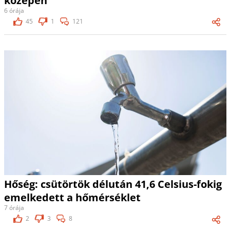
közepén
6 órája
45
1
121
Hőség: csütörtök délután 41,6 Celsius-fokig
emelkedett a hőmérséklet
7 órája
2
3
8