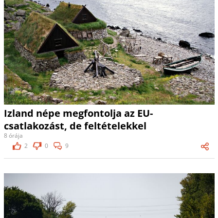
Izland népe megfontolja az EU-
csatlakozást, de feltételekkel
8 órája
2
0
9