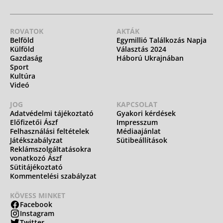
ROVATOK
AKTÁK
Belföld
Egymillió Találkozás Napja
Külföld
Választás 2024
Gazdaság
Háború Ukrajnában
Sport
Kultúra
Videó
JOG
KAPCSOLAT
Adatvédelmi tájékoztató
Gyakori kérdések
Előfizetői Ászf
Impresszum
Felhasználási feltételek
Médiaajánlat
Játékszabályzat
Sütibeállítások
Reklámszolgáltatásokra
vonatkozó Ászf
Sütitájékoztató
Kommentelési szabályzat
KÖVESS MINKET
Facebook
Instagram
Twitter