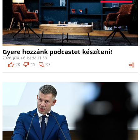
Gyere hozzánk podcastet készíteni!
2026. július 6. hétfő 11:58
28
15
93