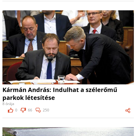
Kármán András: Indulhat a szélerőmű
parkok létesítése
8 órája
0
66
250