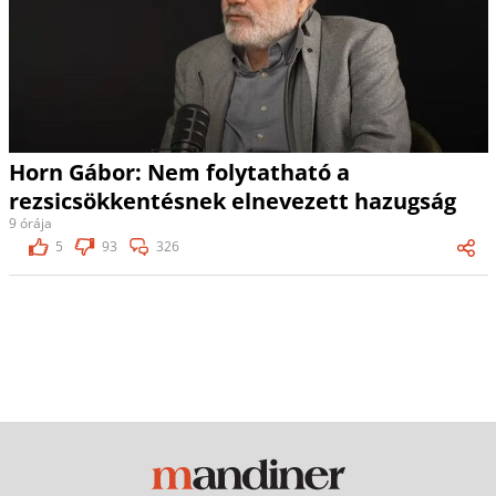
Horn Gábor: Nem folytatható a
rezsicsökkentésnek elnevezett hazugság
9 órája
5
93
326