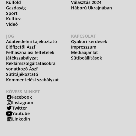
Külföld
Választás 2024
Gazdaság
Háború Ukrajnában
Sport
Kultúra
Videó
JOG
KAPCSOLAT
Adatvédelmi tájékoztató
Gyakori kérdések
Előfizetői Ászf
Impresszum
Felhasználási feltételek
Médiaajánlat
Játékszabályzat
Sütibeállítások
Reklámszolgáltatásokra
vonatkozó Ászf
Sütitájékoztató
Kommentelési szabályzat
KÖVESS MINKET
Facebook
Instagram
Twitter
Youtube
LinkedIn