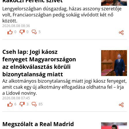
Rákóczi Ferenc szívét
Lengyelországban dúsgazdag, házas asszony szeretője
volt, Franciaországban pedig sokáig vívódott két nő
között.
2026.08.08 08:36
0
0
5
Cseh lap: Jogi káosz
fenyeget Magyarországon
az elnökválasztás körüli
bizonytalanság miatt
Az alkotmányos bizonytalanság miatt jogi káosz fenyeget,
amit csak egy új alkotmány elfogadása oldhatna fel – írja
a Lidové noviny.
2026.08.08 07:45
6
3
85
Megszólalt a Real Madrid