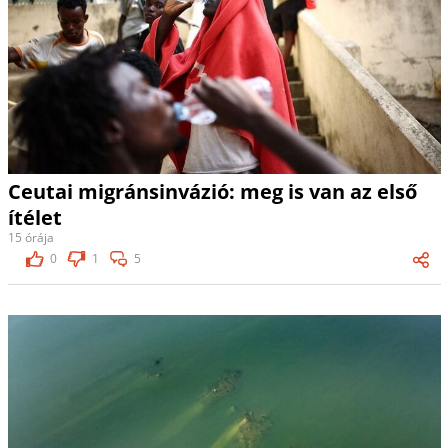
Ceutai migránsinvázió: meg is van az első
ítélet
15 órája
0
1
5