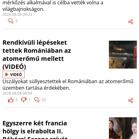
mérkőzés alkalmával is célba vették volna a
világbajnokságon.
2026.08.08 09:23
3
Rendkívüli lépéseket
tettek Romániában az
atomerőmű mellett
(VIDEÓ)
VIDEÓ
Uszályokat süllyesztettek el Romániában az atomerőmű
üzemben tartása érdekében.
2026.08.08 08:59
3
1
52
Egyszerre két francia
hölgy is elrabolta II.