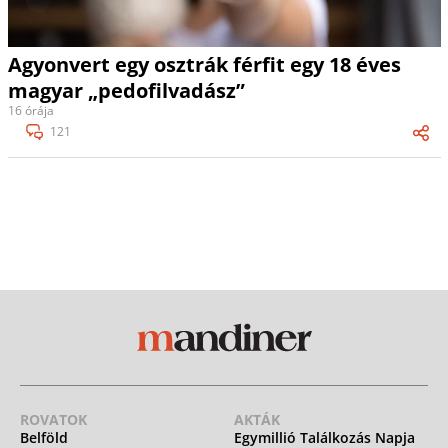
Agyonvert egy osztrák férfit egy 18 éves
magyar „pedofilvadász”
16 órája
121
ROVATOK
AKTÁK
Belföld
Egymillió Találkozás Napja