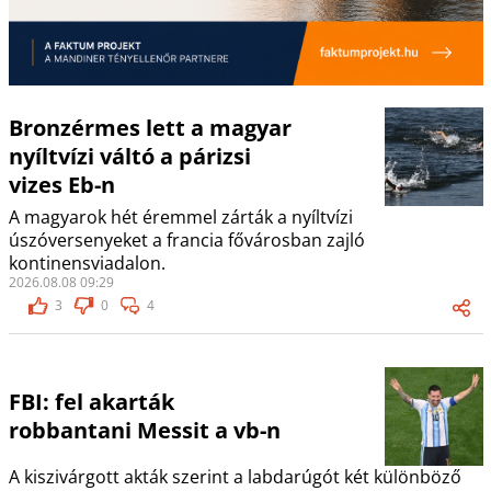
Bronzérmes lett a magyar
nyíltvízi váltó a párizsi
vizes Eb-n
A magyarok hét éremmel zárták a nyíltvízi
úszóversenyeket a francia fővárosban zajló
kontinensviadalon.
2026.08.08 09:29
3
0
4
FBI: fel akarták
robbantani Messit a vb-n
A kiszivárgott akták szerint a labdarúgót két különböző