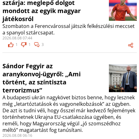
sztárja: meglepő dolgot
mondott az egyik magyar
játékosról
Szombaton a Ferencvárossal játszik felkészülési meccset
a spanyol sztárcsapat.
2026.08.08 07:44
1
1
3
Sándor Fegyir az
aranykonvoj-ügyről: „Ami
történt, az színtiszta
terrorizmus”
A budapesti ukrán nagykövet biztos benne, hogy lesznek
még „letartóztatások és vagyonelkobzások” az ügyben.
De azt is tudni véli, hogy ősszel már kedvező fejlemények
történhetnek Ukrajna EU-csatlakozása ügyében, és
reméli, hogy Magyarország végül „jó szomszédhoz
méltó” magatartást fog tanúsítani.
2026.08.08 06:16