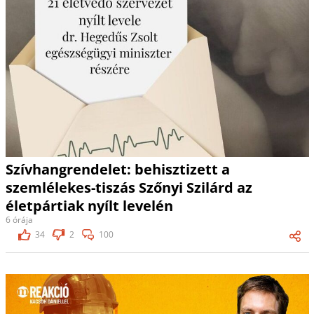
Szívhangrendelet: behisztizett a
szemlélekes-tiszás Szőnyi Szilárd az
életpártiak nyílt levelén
6 órája
34
2
100