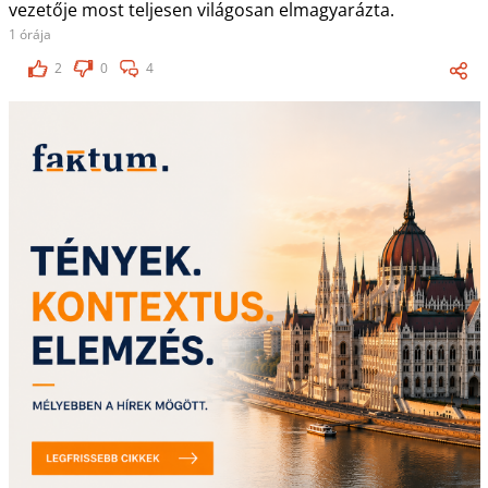
vezetője most teljesen világosan elmagyarázta.
1 órája
2
0
4