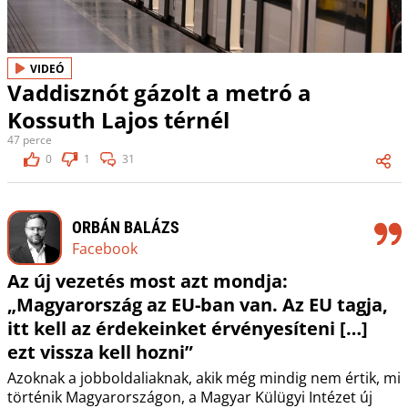
VIDEÓ
Vaddisznót gázolt a metró a
Kossuth Lajos térnél
47 perce
0
1
31
ORBÁN BALÁZS
Facebook
Az új vezetés most azt mondja:
„Magyarország az EU-ban van. Az EU tagja,
itt kell az érdekeinket érvényesíteni […]
ezt vissza kell hozni”
Azoknak a jobboldaliaknak, akik még mindig nem értik, mi
történik Magyarországon, a Magyar Külügyi Intézet új