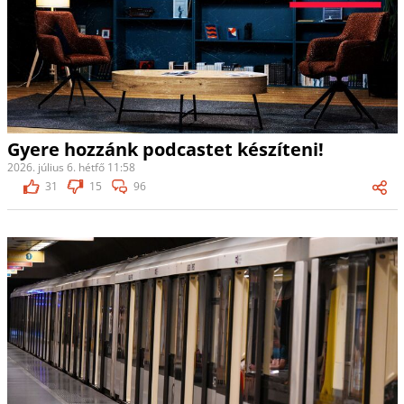
Gyere hozzánk podcastet készíteni!
2026. július 6. hétfő 11:58
31
15
96