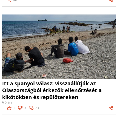
Itt a spanyol válasz: visszaállítják az
Olaszországból érkezők ellenőrzését a
kikötőkben és repülőtereken
6 órája
1
3
23