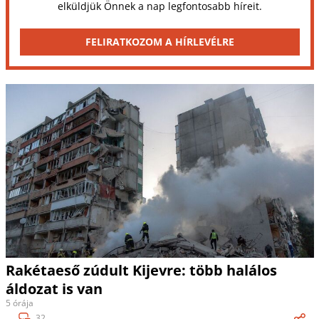
elküldjük Önnek a nap legfontosabb híreit.
FELIRATKOZOM A HÍRLEVÉLRE
Rakétaeső zúdult Kijevre: több halálos
áldozat is van
5 órája
32