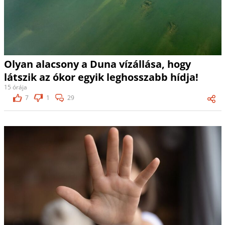
Olyan alacsony a Duna vízállása, hogy
látszik az ókor egyik leghosszabb hídja!
15 órája
7
1
29