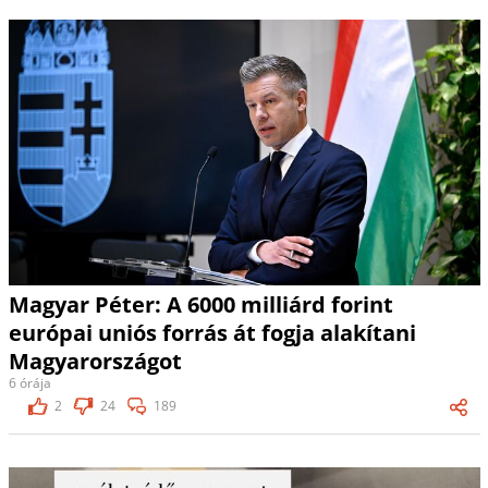
Magyar Péter: A 6000 milliárd forint
európai uniós forrás át fogja alakítani
Magyarországot
6 órája
2
24
189