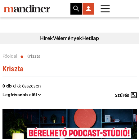
Hírek
Vélemények
Hetilap
Főoldal
Kriszta
⬤
Kriszta
0 db
cikk összesen
Szűrés