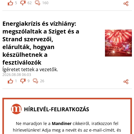
5
62
160
Energiakrízis és vízhiány:
megszólaltak a Sziget és a
Strand szervezői,
elárulták, hogyan
készülhetnek a
fesztiválozók
Ígéretet tettek a vezetők.
2026.08.08 06:03
1
9
26
HÍRLEVÉL-FELIRATKOZÁS
Ne maradjon le a
Mandiner
cikkeiről, iratkozzon fel
hírlevelünkre! Adja meg a nevét és az e-mail-címét, és