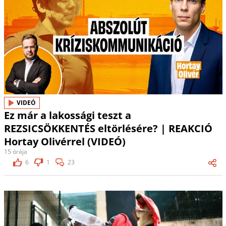
VIDEÓ
Ez már a lakossági teszt a
REZSICSÖKKENTÉS eltörlésére? | REAKCIÓ
Hortay Olivérrel (VIDEÓ)
15 órája
6
1
23