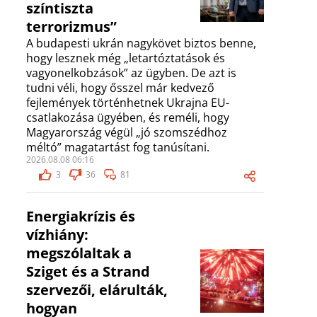
színtiszta
terrorizmus”
A budapesti ukrán nagykövet biztos benne,
hogy lesznek még „letartóztatások és
vagyonelkobzások” az ügyben. De azt is
tudni véli, hogy ősszel már kedvező
fejlemények történhetnek Ukrajna EU-
csatlakozása ügyében, és reméli, hogy
Magyarország végül „jó szomszédhoz
méltó” magatartást fog tanúsítani.
2026.08.08 06:16
3
36
81
Energiakrízis és
vízhiány:
megszólaltak a
Sziget és a Strand
szervezői, elárulták,
hogyan