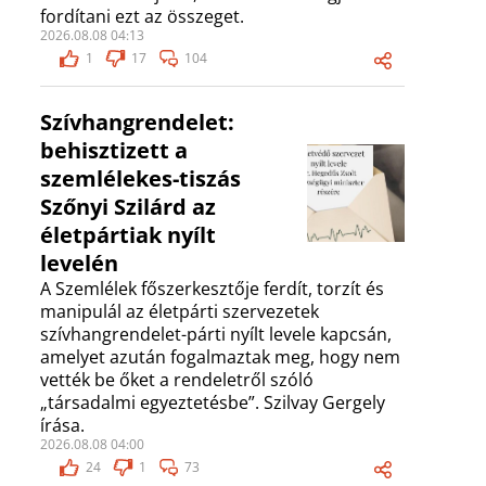
fordítani ezt az összeget.
2026.08.08 04:13
1
17
104
Szívhangrendelet:
behisztizett a
szemlélekes-tiszás
Szőnyi Szilárd az
életpártiak nyílt
levelén
A Szemlélek főszerkesztője ferdít, torzít és
manipulál az életpárti szervezetek
szívhangrendelet-párti nyílt levele kapcsán,
amelyet azután fogalmaztak meg, hogy nem
vették be őket a rendeletről szóló
„társadalmi egyeztetésbe”. Szilvay Gergely
írása.
2026.08.08 04:00
24
1
73