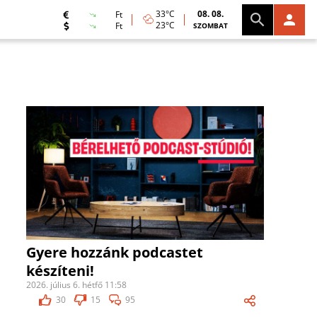
33°C
08. 08.
Ft
23°C
Ft
SZOMBAT
Gyere hozzánk podcastet
készíteni!
2026. július 6. hétfő 11:58
30
15
95