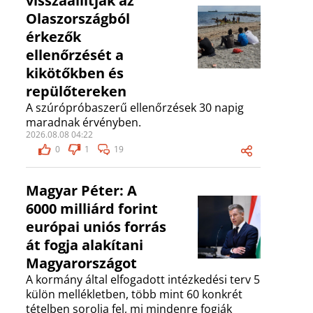
visszaállítják az
Olaszországból
érkezők
ellenőrzését a
kikötőkben és
repülőtereken
A szúrópróbaszerű ellenőrzések 30 napig
maradnak érvényben.
2026.08.08 04:22
0
1
19
Magyar Péter: A
6000 milliárd forint
európai uniós forrás
át fogja alakítani
Magyarországot
A kormány által elfogadott intézkedési terv 5
külön mellékletben, több mint 60 konkrét
tételben sorolja fel, mi mindenre fogják