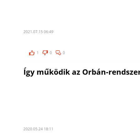
2021.07.15 06:49
1
0
0
Így működik az Orbán-rendsze
2020.05.24 18:11