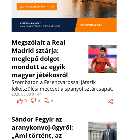
Megszólalt a Real
Madrid sztárja:
meglepő dolgot
mondott az egyik
magyar játékosról
Szombaton a Ferencvárossal játszik
felkészülési meccset a spanyol sztárcsapat.
2026.08.08 07:44
0
0
0
Sándor Fegyir az
aranykonvoj-ügyről:
„Ami történt, az