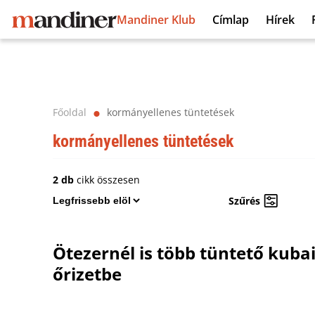
Mandiner Klub
Címlap
Hírek
Főoldal
kormányellenes tüntetések
⬤
kormányellenes tüntetések
2 db
cikk összesen
Szűrés
Ötezernél is több tüntető kubai
őrizetbe