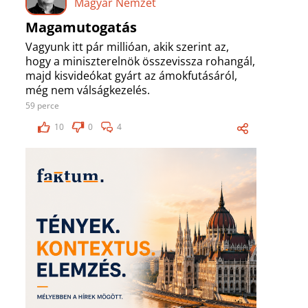
Magyar Nemzet
Magamutogatás
Vagyunk itt pár millióan, akik szerint az,
hogy a miniszterelnök összevissza rohangál,
majd kisvideókat gyárt az ámokfutásáról,
még nem válságkezelés.
59 perce
10
0
4