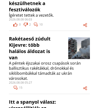
készülhetnek a
fesztiválozók
Ígéretet tettek a vezetők.
2026.08.08 06:03
0
2
10
Rakétaeső zúdult
Kijevre: több
halálos áldozat is
van
A péntek éjszakai orosz csapások során
ballisztikus rakétákkal, drónokkal és
siklóbombákkal támadták az ukrán
városokat.
2026.08.08 05:27
15
Itt a spanyol válasz: