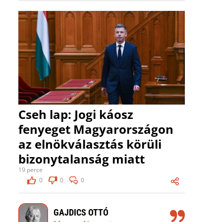
Cseh lap: Jogi káosz
fenyeget Magyarországon
az elnökválasztás körüli
bizonytalanság miatt
19 perce
0
0
0
GAJDICS OTTÓ