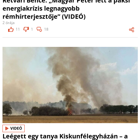
Rétvári Bence: „Magyar Péter lett a paksi
energiakrízis legnagyobb
rémhírterjesztője” (VIDEÓ)
2 órája
11
1
18
VIDEÓ
Leégett egy tanya Kiskunfélegyházán – a