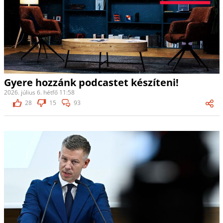
Gyere hozzánk podcastet készíteni!
2026. július 6. hétfő 11:58
28
15
93