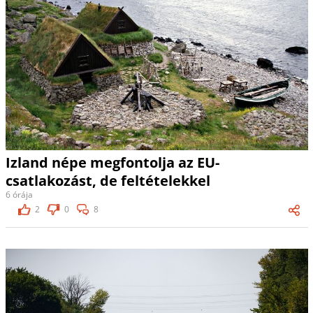
Izland népe megfontolja az EU-
csatlakozást, de feltételekkel
6 órája
2
0
8