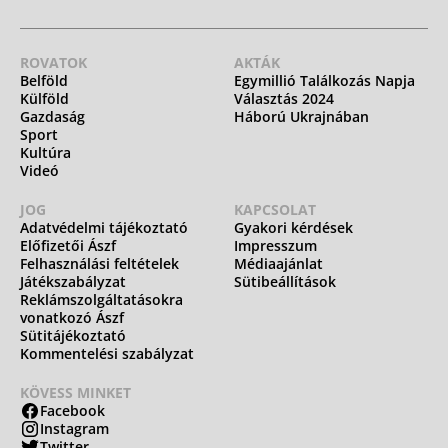
ROVATOK
AKTÁK
Belföld
Egymillió Találkozás Napja
Külföld
Választás 2024
Gazdaság
Háború Ukrajnában
Sport
Kultúra
Videó
JOG
KAPCSOLAT
Adatvédelmi tájékoztató
Gyakori kérdések
Előfizetői Ászf
Impresszum
Felhasználási feltételek
Médiaajánlat
Játékszabályzat
Sütibeállítások
Reklámszolgáltatásokra
vonatkozó Ászf
Sütitájékoztató
Kommentelési szabályzat
KÖVESS MINKET
Facebook
Instagram
Twitter