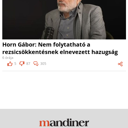
Horn Gábor: Nem folytatható a
rezsicsökkentésnek elnevezett hazugság
6 órája
5
87
305