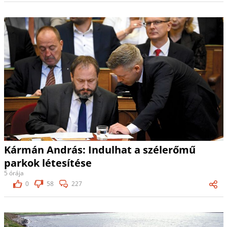
Kármán András: Indulhat a szélerőmű
parkok létesítése
5 órája
0
58
227