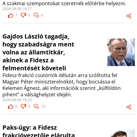
A szakmai szempontokat szeretnék előtérbe helyezni.
2026.08.06 18:27
1
0
6
Gajdos László tagadja,
hogy szabadságra ment
volna az államtitkár,
akinek a Fidesz a
felmentését követeli
Fidesz-frakció csütörtök délután arra szólította fel
Magyar Péter miniszterelnököt, hogy bocsássa el
Kelemen Ágnest, aki információik szerint „külföldön
pihent” a válsághelyzet idején.
2026.08.06 18:25
0
3
10
Paks-ügy: a Fidesz
frakcióvezetője elárulta,