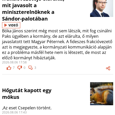
mit javasolt a
miniszterelnöknek a
Sándor-palotában
VIDEÓ
Bóka János szerint még most sem látszik, mit fog csinálni
Paks ügyében a kormány, de azt elárulta, ő milyen
javaslatott tett Magyar Péternek. A fideszes frakcióvezető
azt is megjegyezte, a kormányzati kommunikáció alapján
ez a probléma másfél hete nem is létezett, de most az
előző kormányt hibáztatják.
2026.08.06 17:58
7
0
3
Hőgutát kapott egy
mókus
,Az eset Csepelen történt.
2026.08.06 17:43