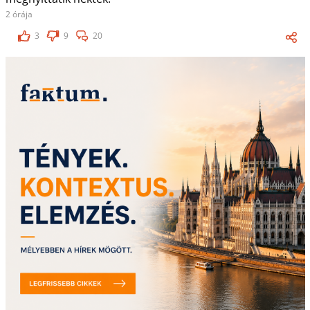
2 órája
3
9
20