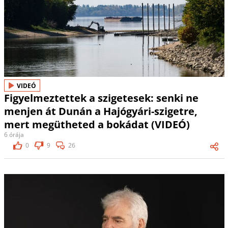
VIDEÓ
Figyelmeztettek a szigetesek: senki ne
menjen át Dunán a Hajógyári-szigetre,
mert megütheted a bokádat (VIDEÓ)
6 órája
0
9
26