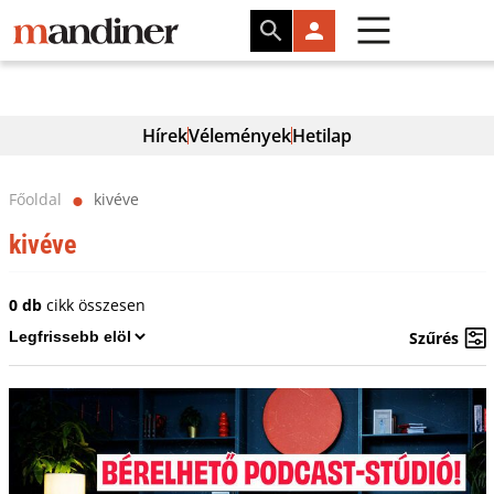
Hírek
Vélemények
Hetilap
Főoldal
kivéve
⬤
kivéve
0 db
cikk összesen
Szűrés