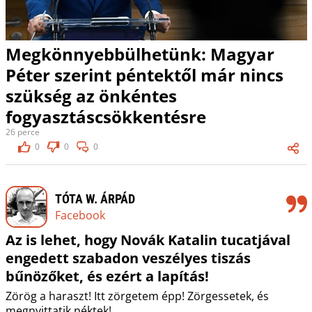
Megkönnyebbülhetünk: Magyar
Péter szerint péntektől már nincs
szükség az önkéntes
fogyasztáscsökkentésre
26 perce
0
0
0
TÓTA W. ÁRPÁD
Facebook
Az is lehet, hogy Novák Katalin tucatjával
engedett szabadon veszélyes tiszás
bűnözőket, és ezért a lapítás!
Zörög a haraszt! Itt zörgetem épp! Zörgessetek, és
megnyittatik néktek!