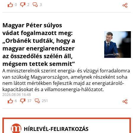
0
2
3
Magyar Péter súlyos
vádat fogalmazott meg:
„Orbánék tudták, hogy a
magyar energiarendszer
az összedőlés szélén áll,
mégsem tettek semmit”
A miniszterelnök szerint energia- és vízügyi forradalomra
van szükség Magyarországon, amelynek részeként soha
nem látott mértékben fejlesztik majd az energiatároló-
kapacitásokat és a villamosenergia-hálózatot.
2026.08.06 16:48
6
37
251
HÍRLEVÉL-FELIRATKOZÁS