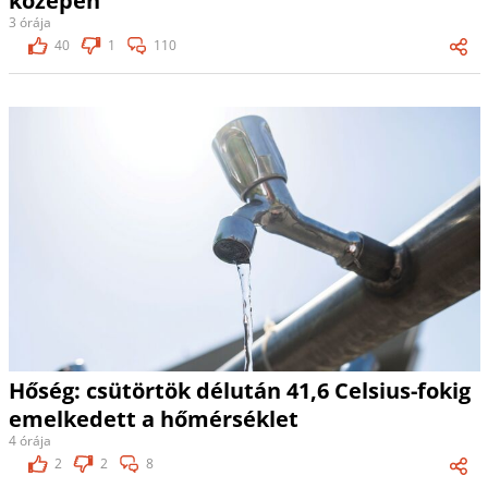
közepén
3 órája
40
1
110
Hőség: csütörtök délután 41,6 Celsius-fokig
emelkedett a hőmérséklet
4 órája
2
2
8