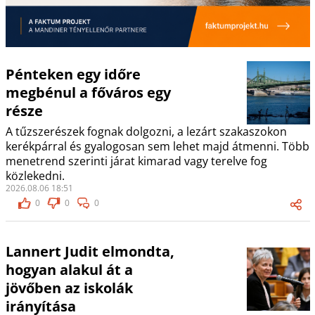
Pénteken egy időre
megbénul a főváros egy
része
A tűzszerészek fognak dolgozni, a lezárt szakaszokon
kerékpárral és gyalogosan sem lehet majd átmenni. Több
menetrend szerinti járat kimarad vagy terelve fog
közlekedni.
2026.08.06 18:51
0
0
0
Lannert Judit elmondta,
hogyan alakul át a
jövőben az iskolák
irányítása