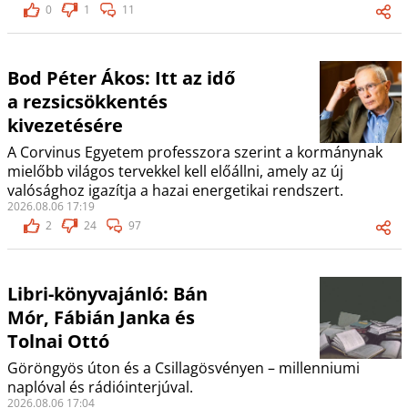
0
1
11
Bod Péter Ákos: Itt az idő
a rezsicsökkentés
kivezetésére
A Corvinus Egyetem professzora szerint a kormánynak
mielőbb világos tervekkel kell előállni, amely az új
valósághoz igazítja a hazai energetikai rendszert.
2026.08.06 17:19
2
24
97
Libri-könyvajánló: Bán
Mór, Fábián Janka és
Tolnai Ottó
Göröngyös úton és a Csillagösvényen – millenniumi
naplóval és rádióinterjúval.
2026.08.06 17:04