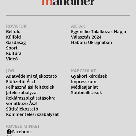
ROVATOK
AKTÁK
Belföld
Egymillió Találkozás Napja
Külföld
Választás 2024
Gazdaság
Háború Ukrajnában
Sport
Kultúra
Videó
JOG
KAPCSOLAT
Adatvédelmi tájékoztató
Gyakori kérdések
Előfizetői Ászf
Impresszum
Felhasználási feltételek
Médiaajánlat
Játékszabályzat
Sütibeállítások
Reklámszolgáltatásokra
vonatkozó Ászf
Sütitájékoztató
Kommentelési szabályzat
KÖVESS MINKET
Facebook