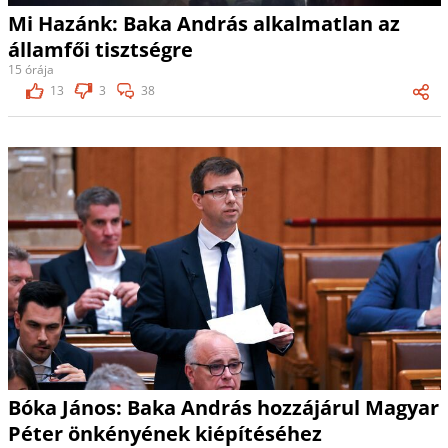
Mi Hazánk: Baka András alkalmatlan az
államfői tisztségre
15 órája
13
3
38
Bóka János: Baka András hozzájárul Magyar
Péter önkényének kiépítéséhez