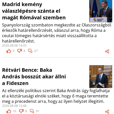
Madrid kemény
válaszlépésre szánta el
magát Rómával szemben
Spanyolország szombaton megkezdte az Olaszországból
érkezők határellenőrzését, válaszul arra, hogy Róma a
ceutai tömeges határsértés miatt visszaállította a
határellenőrzést.
2026.08.08 14:35
0
4
27
Rétvári Bence: Baka
András bosszút akar állni
a Fideszen
Az ellenzéki politikus szerint Baka András úgy foglalhatja
el a köztársasági elnöki széket, hogy ő maga teremtette
meg a precedenst arra, hogy az ilyen helyzet illegitim.
2026.08.08 13:48
16
8
91