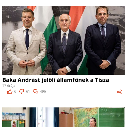
Baka Andrást jelöli államfőnek a Tisza
17 órája
6
61
496