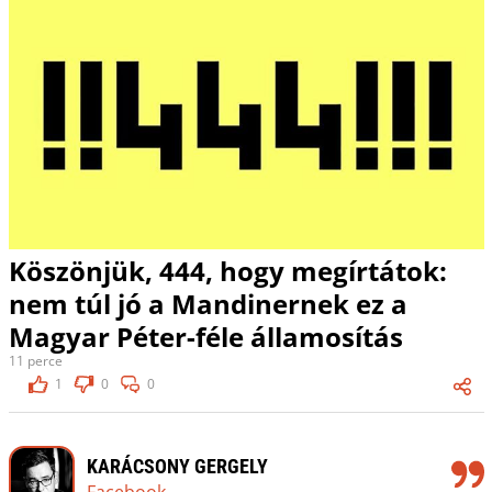
Köszönjük, 444, hogy megírtátok:
nem túl jó a Mandinernek ez a
Magyar Péter-féle államosítás
11 perce
1
0
0
KARÁCSONY GERGELY
Facebook