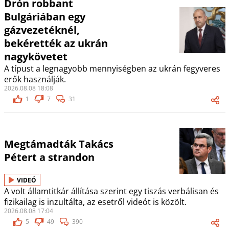
Drón robbant
Bulgáriában egy
gázvezetéknél,
bekérették az ukrán
nagykövetet
A típust a legnagyobb mennyiségben az ukrán fegyveres
erők használják.
2026.08.08 18:08
1
7
31
Megtámadták Takács
Pétert a strandon
VIDEÓ
A volt államtitkár állítása szerint egy tiszás verbálisan és
fizikailag is inzultálta, az esetről videót is közölt.
2026.08.08 17:04
5
49
390