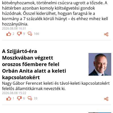
kötvényhozamok, történelmi csúcsra ugrott a tőzsde. A
háttérben azonban komoly költségvetési gondok
húzódnak. Ősszel kiderülhet, hogyan faragná le a
kormány a 7 százalék körüli hiányt – és ehhez mihez kell
hozzányúlnia.
2026.08.08 16:31
2
9
166
A Szijjártó-éra
Moszkvában végzett
oroszos főembere felel
Orbán Anita alatt a keleti
kapcsolatokért
Nagy Gábor Ferencet keleti és távol-keleti kapcsolatokért
felelős államtitkárnak nevezték ki.
2026.08.08 15:22
1
6
33