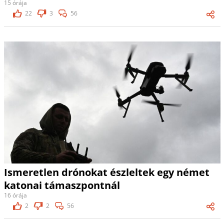
15 órája
22
3
56
Ismeretlen drónokat észleltek egy német
katonai támaszpontnál
16 órája
2
2
56