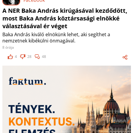
A NER Baka András kirúgásával kezdődött,
most Baka András köztársasági elnökké
választásával ér véget
Baka András kiváló elnökünk lehet, aki segíthet a
nemzetnek kibékülni önmagával.
8 órája
4
28
48