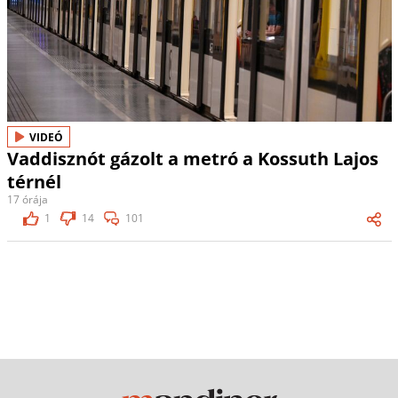
VIDEÓ
Vaddisznót gázolt a metró a Kossuth Lajos
térnél
17 órája
1
14
101