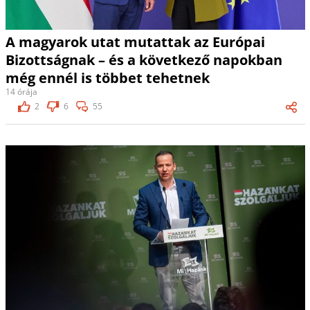
A magyarok utat mutattak az Európai
Bizottságnak – és a következő napokban
még ennél is többet tehetnek
14 órája
2
6
55