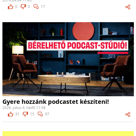
2019.04.04 17:43
0
0
17
Gyere hozzánk podcastet készíteni!
2026. július 6. hétfő 11:58
31
15
97