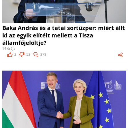
Baka András és a tatai sortűzper: miért állt
ki az egyik elítélt mellett a Tisza
államfőjelöltje?
14 órája
2
53
378