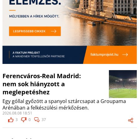
Ferencváros-Real Madrid:
nem sok hiányzott a
meglepetéshez
Egy góllal győzött a spanyol sztárcsapat a Groupama
Arénában a felkészülési mérkőzésen.
2026.08.08 18:51
3
0
37