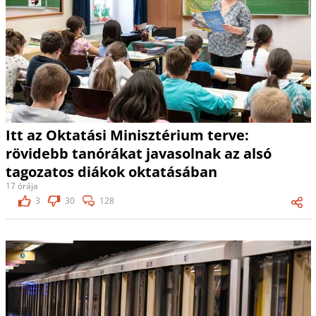
Itt az Oktatási Minisztérium terve:
rövidebb tanórákat javasolnak az alsó
tagozatos diákok oktatásában
17 órája
3
30
128