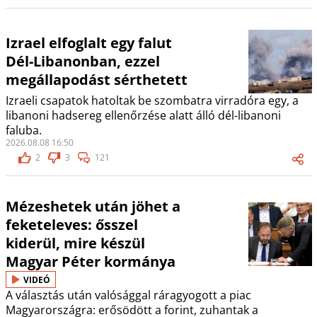
Izrael elfoglalt egy falut
Dél-Libanonban, ezzel
megállapodást sérthetett
Izraeli csapatok hatoltak be szombatra virradóra egy, a
libanoni hadsereg ellenőrzése alatt álló dél-libanoni
faluba.
2026.08.08 16:50
2
3
121
Mézeshetek után jöhet a
feketeleves: ősszel
kiderül, mire készül
Magyar Péter kormánya
VIDEÓ
A választás után valósággal ráragyogott a piac
Magyarországra: erősödött a forint, zuhantak a