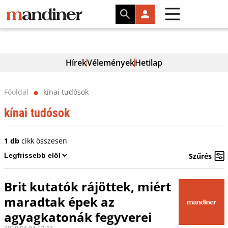
Hírek
Vélemények
Hetilap
Főoldal
kínai tudósok
⬤
kínai tudósok
1 db
cikk összesen
Szűrés
Brit kutatók rájöttek, miért
maradtak épek az
agyagkatonák fegyverei