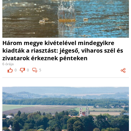
Három megye kivételével mindegyikre
kiadták a riasztást: jégeső, viharos szél és
zivatarok érkeznek pénteken
6 órája
0
0
5