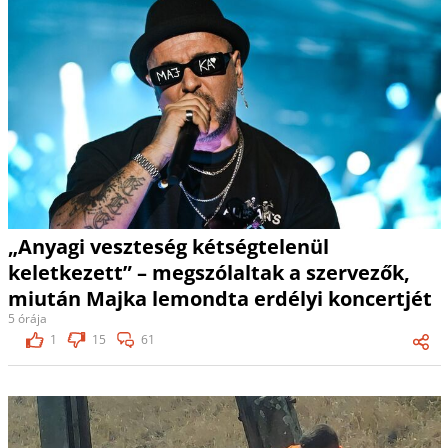
„Anyagi veszteség kétségtelenül
keletkezett” – megszólaltak a szervezők,
miután Majka lemondta erdélyi koncertjét
5 órája
1
15
61