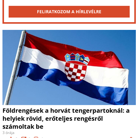
FELIRATKOZOM A HÍRLEVÉLRE
Földrengések a horvát tengerpartoknál: a
helyiek rövid, erőteljes rengésről
számoltak be
3 órája