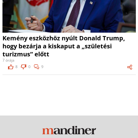
Kemény eszközhöz nyúlt Donald Trump,
hogy bezárja a kiskaput a „születési
turizmus” előtt
7 órája
8
0
9