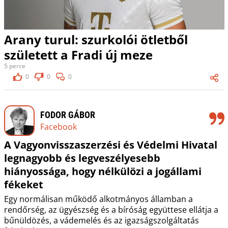
Arany turul: szurkolói ötletből
született a Fradi új meze
5 perce
0
0
0
FODOR GÁBOR
Facebook
A Vagyonvisszaszerzési és Védelmi Hivatal
legnagyobb és legveszélyesebb
hiányossága, hogy nélkülözi a jogállami
fékeket
Egy normálisan működő alkotmányos államban a
rendőrség, az ügyészség és a bíróság együttese ellátja a
bűnüldözés, a vádemelés és az igazságszolgáltatás