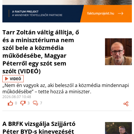
Tarr Zoltán váltig állítja, ő
és a minisztériuma nem
szól bele a közmédia
működésébe, Magyar
Péterről egy szót sem
szólt (VIDEÓ)
VIDEÓ
„Nem én vagyok az, aki beleszól a közmédia mindennapi
működésébe” – tette hozzá a miniszter.
2026.08.07 10:48
0
3
7
A BRFK vizsgálja Szijjártó
Péter BYD-s kinevezését