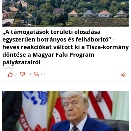
„A támogatások területi eloszlása
egyszerűen botrányos és felháborító” –
heves reakciókat váltott ki a Tisza-kormány
döntése a Magyar Falu Program
pályázatairól
6 órája
0
13
67