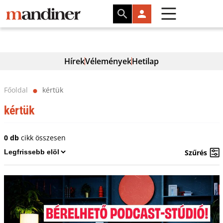
Hírek
Vélemények
Hetilap
Főoldal
kértük
⬤
kértük
0 db
cikk összesen
Szűrés