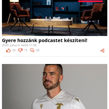
Gyere hozzánk podcastet készíteni!
2026. július 6. hétfő 11:58
29
15
93