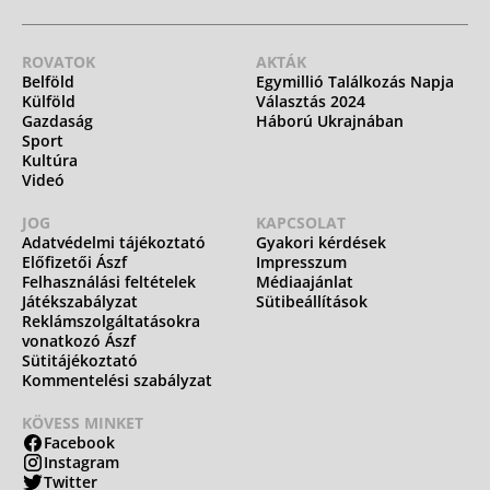
ROVATOK
AKTÁK
Belföld
Egymillió Találkozás Napja
Külföld
Választás 2024
Gazdaság
Háború Ukrajnában
Sport
Kultúra
Videó
JOG
KAPCSOLAT
Adatvédelmi tájékoztató
Gyakori kérdések
Előfizetői Ászf
Impresszum
Felhasználási feltételek
Médiaajánlat
Játékszabályzat
Sütibeállítások
Reklámszolgáltatásokra
vonatkozó Ászf
Sütitájékoztató
Kommentelési szabályzat
KÖVESS MINKET
Facebook
Instagram
Twitter