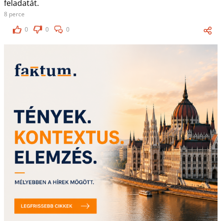
feladatát.
8 perce
0
0
0