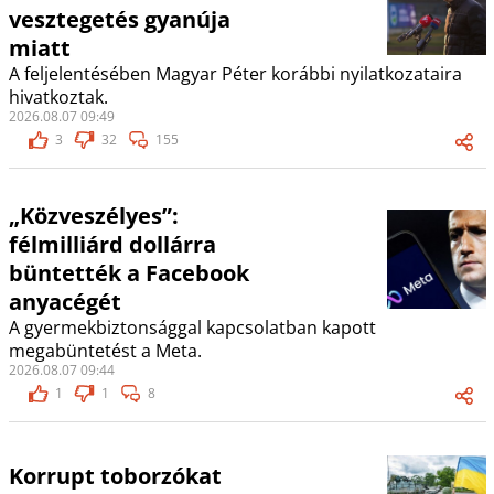
vesztegetés gyanúja
miatt
A feljelentésében Magyar Péter korábbi nyilatkozataira
hivatkoztak.
2026.08.07 09:49
3
32
155
„Közveszélyes”:
félmilliárd dollárra
büntették a Facebook
anyacégét
A gyermekbiztonsággal kapcsolatban kapott
megabüntetést a Meta.
2026.08.07 09:44
1
1
8
Korrupt toborzókat