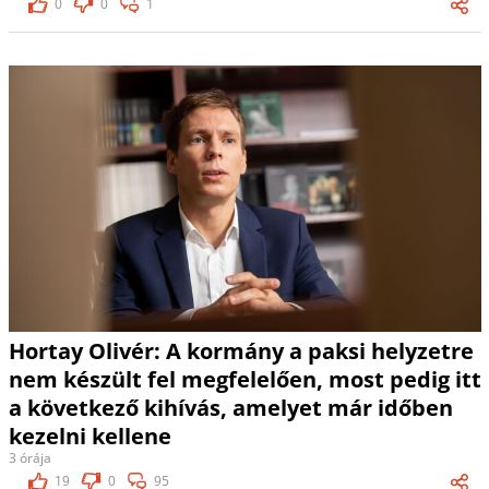
0
0
1
Hortay Olivér: A kormány a paksi helyzetre
nem készült fel megfelelően, most pedig itt
a következő kihívás, amelyet már időben
kezelni kellene
3 órája
19
0
95