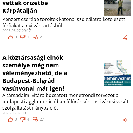
vettek őrizetbe
Kárpátalján
Pénzért cserébe töröltek katonai szolgálatra kötelezett
férfiakat a nyilvántartásból.
2026.08.07 09:17
0
1
2
A köztársasági elnök
személye még nem
véleményezhető, de a
Budapest-Belgrád
vasútvonal már igen!
A társadalmi vitára bocsátott menetrendi tervezet a
budapesti agglomerációban félóránkénti elővárosi vasúti
szolgáltatást irányoz elő.
2026.08.07 09:11
0
4
27