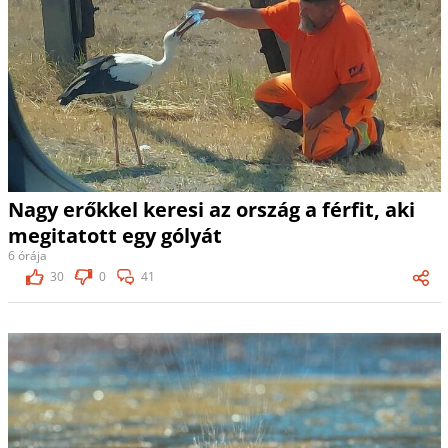
Nagy erőkkel keresi az ország a férfit, aki
megitatott egy gólyát
6 órája
30
0
41