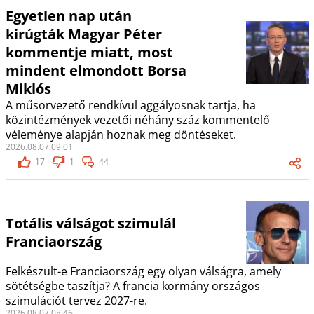
Egyetlen nap után
kirúgták Magyar Péter
kommentje miatt, most
mindent elmondott Borsa
Miklós
A műsorvezető rendkívül aggályosnak tartja, ha
közintézmények vezetői néhány száz kommentelő
véleménye alapján hoznak meg döntéseket.
2026.08.07 09:01
17
1
44
Totális válságot szimulál
Franciaország
Felkészült-e Franciaország egy olyan válságra, amely
sötétségbe taszítja? A francia kormány országos
szimulációt tervez 2027-re.
2026.08.07 08:46