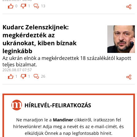
0
1
13
Kudarc Zelenszkijnek:
megkérdezték az
ukránokat, kiben bíznak
leginkább
Az ukrán elnök a megkérdezettek 18 százalékától kapott
teljes bizalmat.
2026.08.07 07:57
1
1
26
HÍRLEVÉL-FELIRATKOZÁS
Ne maradjon le a
Mandiner
cikkeiről, iratkozzon fel
hírlevelünkre! Adja meg a nevét és az e-mail-címét, és
elküldjük Önnek a nap legfontosabb híreit.