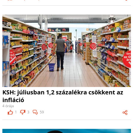
KSH: júliusban 1,2 százalékra csökkent az
infláció
4 órája
1
3
59