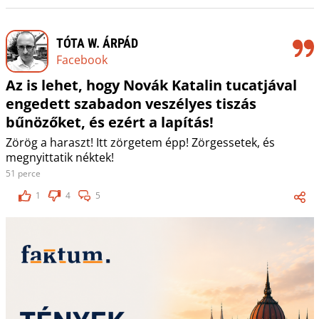
TÓTA W. ÁRPÁD
Facebook
Az is lehet, hogy Novák Katalin tucatjával
engedett szabadon veszélyes tiszás
bűnözőket, és ezért a lapítás!
Zörög a haraszt! Itt zörgetem épp! Zörgessetek, és
megnyittatik néktek!
51 perce
1
4
5