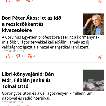
0
0
4
Bod Péter Ákos: Itt az idő
a rezsicsökkentés
kivezetésére
A Corvinus Egyetem professzora szerint a kormánynak
mielőbb világos tervekkel kell előállni, amely az új
valósághoz igazítja a hazai energetikai rendszert.
2026.08.06 17:19
2
11
47
Libri-könyvajánló: Bán
Mór, Fábián Janka és
Tolnai Ottó
Göröngyös úton és a Csillagösvényen – millenniumi
naplóval és rádióinterjúval.
2026.08.06 17:04