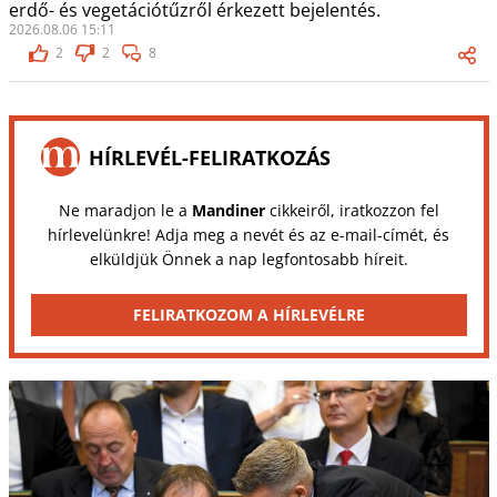
erdő- és vegetációtűzről érkezett bejelentés.
2026.08.06 15:11
2
2
8
HÍRLEVÉL-FELIRATKOZÁS
Ne maradjon le a
Mandiner
cikkeiről, iratkozzon fel
hírlevelünkre! Adja meg a nevét és az e-mail-címét, és
elküldjük Önnek a nap legfontosabb híreit.
FELIRATKOZOM A HÍRLEVÉLRE