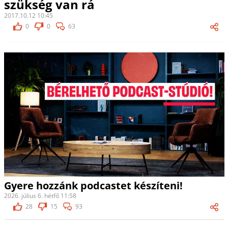
szükség van rá
2017.10.12 10:45
0
0
63
Gyere hozzánk podcastet készíteni!
2026. július 6. hétfő 11:58
28
15
93