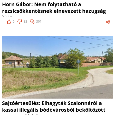
Horn Gábor: Nem folytatható a
rezsicsökkentésnek elnevezett hazugság
5 órája
5
83
301
Sajtóértesülés: Elhagyták Szalonnáról a
kassai illegális bódévárosból beköltözött