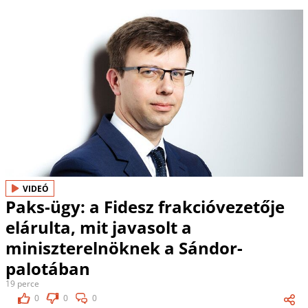
VIDEÓ
Paks-ügy: a Fidesz frakcióvezetője
elárulta, mit javasolt a
miniszterelnöknek a Sándor-
palotában
19 perce
0
0
0