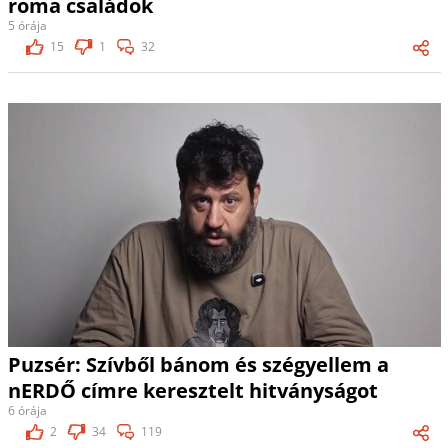
roma családok
5 órája
15
1
32
Puzsér: Szívből bánom és szégyellem a
nERDŐ címre keresztelt hitványságot
6 órája
2
34
119