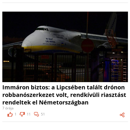
Immáron biztos: a Lipcsében talált drónon
robbanószerkezet volt, rendkívüli riasztást
rendeltek el Németországban
7 órája
1
11
51