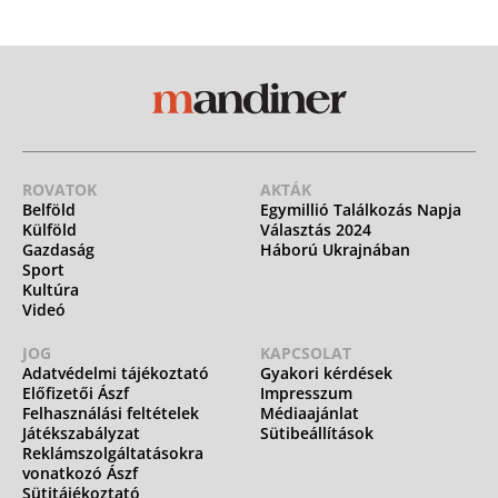
ROVATOK
AKTÁK
Belföld
Egymillió Találkozás Napja
Külföld
Választás 2024
Gazdaság
Háború Ukrajnában
Sport
Kultúra
Videó
JOG
KAPCSOLAT
Adatvédelmi tájékoztató
Gyakori kérdések
Előfizetői Ászf
Impresszum
Felhasználási feltételek
Médiaajánlat
Játékszabályzat
Sütibeállítások
Reklámszolgáltatásokra
vonatkozó Ászf
Sütitájékoztató