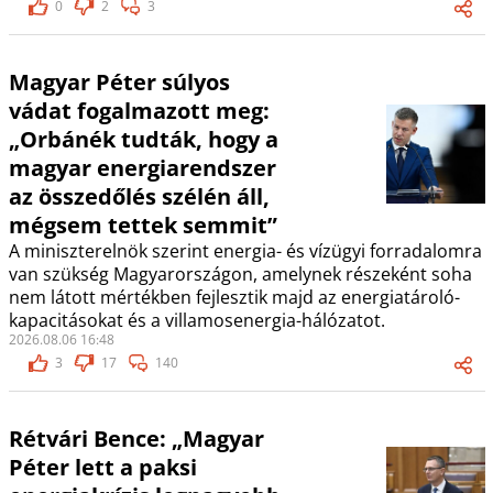
0
2
3
Magyar Péter súlyos
vádat fogalmazott meg:
„Orbánék tudták, hogy a
magyar energiarendszer
az összedőlés szélén áll,
mégsem tettek semmit”
A miniszterelnök szerint energia- és vízügyi forradalomra
van szükség Magyarországon, amelynek részeként soha
nem látott mértékben fejlesztik majd az energiatároló-
kapacitásokat és a villamosenergia-hálózatot.
2026.08.06 16:48
3
17
140
Rétvári Bence: „Magyar
Péter lett a paksi