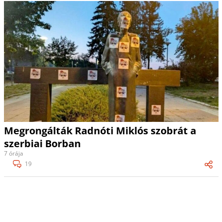
Megrongálták Radnóti Miklós szobrát a
szerbiai Borban
7 órája
19