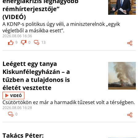
energiakrízis legnagyobb
rémhírterjesztője”
(VIDEÓ)
A KDNP-s politikus úgy véli, a miniszterelnök „egyik
végletből a másikba esett”.
2026.08.06 16:36
9
0
13
Leégett egy tanya
Kiskunfélegyházán – a
tűzben a tulajdonos is
életét vesztette
VIDEÓ
Csütörtökön ez már a harmadik tűzeset volt a térségben.
2026.08.06 16:28
0
Takács Péter: