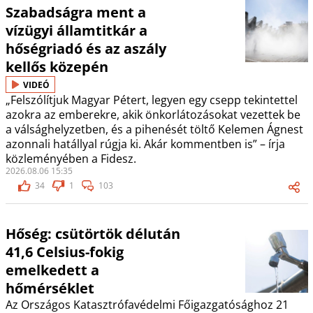
Szabadságra ment a
vízügyi államtitkár a
hőségriadó és az aszály
kellős közepén
VIDEÓ
„Felszólítjuk Magyar Pétert, legyen egy csepp tekintettel
azokra az emberekre, akik önkorlátozásokat vezettek be
a válsághelyzetben, és a pihenését töltő Kelemen Ágnest
azonnali hatállyal rúgja ki. Akár kommentben is” – írja
közleményében a Fidesz.
2026.08.06 15:35
34
1
103
Hőség: csütörtök délután
41,6 Celsius-fokig
emelkedett a
hőmérséklet
Az Országos Katasztrófavédelmi Főigazgatósághoz 21