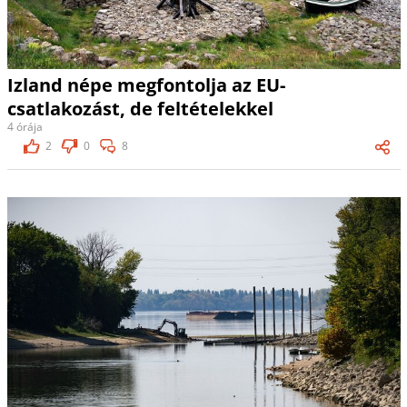
Izland népe megfontolja az EU-
csatlakozást, de feltételekkel
4 órája
2
0
8