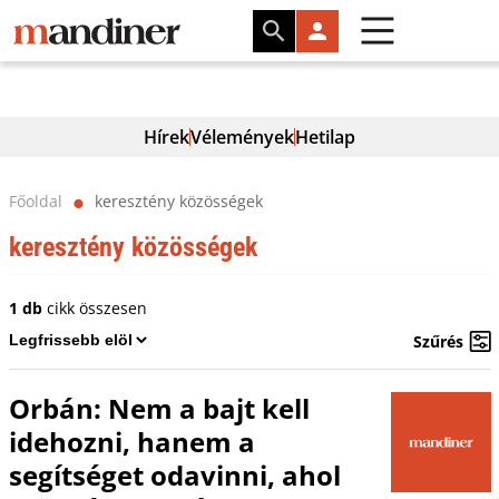
Hírek
Vélemények
Hetilap
Főoldal
keresztény közösségek
⬤
keresztény közösségek
1 db
cikk összesen
Szűrés
Orbán: Nem a bajt kell
idehozni, hanem a
segítséget odavinni, ahol