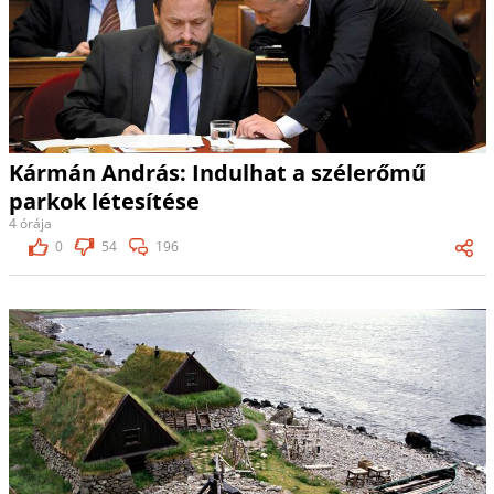
Kármán András: Indulhat a szélerőmű
parkok létesítése
4 órája
0
54
196