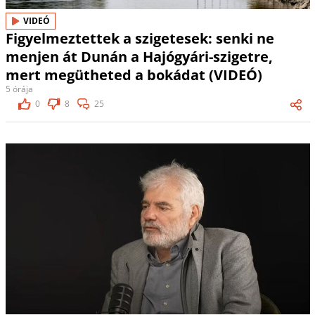
VIDEÓ
Figyelmeztettek a szigetesek: senki ne
menjen át Dunán a Hajógyári-szigetre,
mert megütheted a bokádat (VIDEÓ)
5 órája
0
8
25