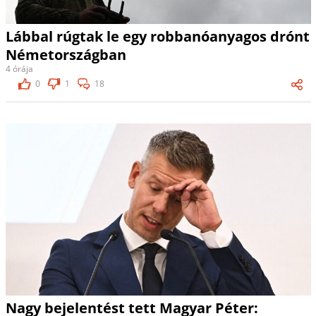
Lábbal rúgtak le egy robbanóanyagos drónt
Németországban
4 órája
0
1
18
Nagy bejelentést tett Magyar Péter: