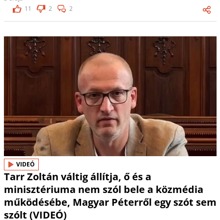
11
2
2
VIDEÓ
Tarr Zoltán váltig állítja, ő és a
minisztériuma nem szól bele a közmédia
működésébe, Magyar Péterről egy szót sem
szólt (VIDEÓ)