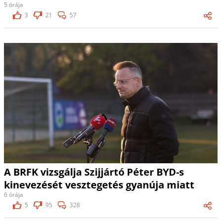
5 órája
3
21
57
A BRFK vizsgálja Szijjártó Péter BYD-s
kinevezését vesztegetés gyanúja miatt
6 órája
5
95
328