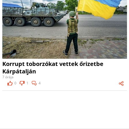
Korrupt toborzókat vettek őrizetbe
Kárpátalján
7 órája
0
1
4