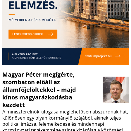
Magyar Péter megígérte,
szombaton előáll az
államfőjelöltekkel – majd
kínos magyarázkodásba
kezdett
A miniszterelnök kifogása meglehetősen abszurdnak hat,
különösen egy olyan kormányfő szájából, akinek teljes
politikai imázsa, felemelkedése és mindennapi
kormányzati tevékenysége szinte kizárólag a közösségi