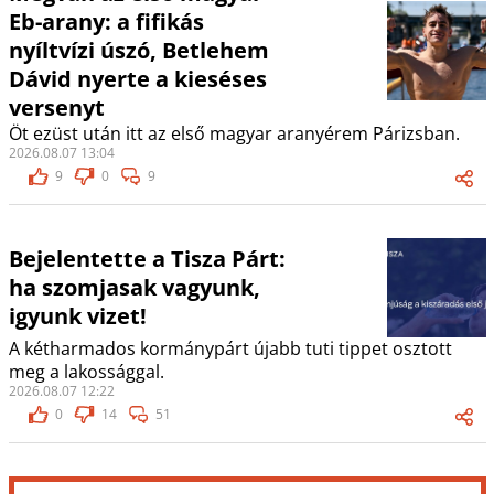
Eb-arany: a fifikás
nyíltvízi úszó, Betlehem
Dávid nyerte a kieséses
versenyt
Öt ezüst után itt az első magyar aranyérem Párizsban.
2026.08.07 13:04
9
0
9
Bejelentette a Tisza Párt:
ha szomjasak vagyunk,
igyunk vizet!
A kétharmados kormánypárt újabb tuti tippet osztott
meg a lakossággal.
2026.08.07 12:22
0
14
51