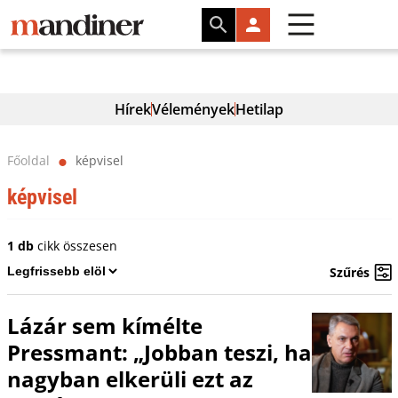
Hírek
Vélemények
Hetilap
Főoldal
képvisel
⬤
képvisel
1 db
cikk összesen
Szűrés
Lázár sem kímélte
Pressmant: „Jobban teszi, ha
nagyban elkerüli ezt az