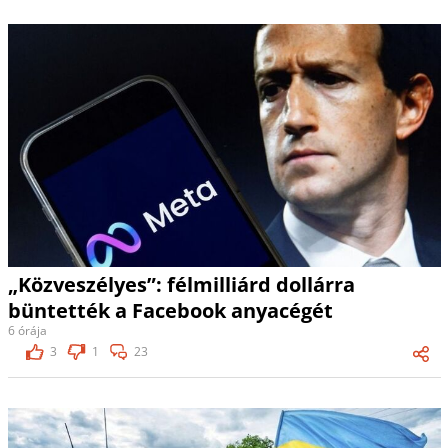
„Közveszélyes”: félmilliárd dollárra
büntették a Facebook anyacégét
6 órája
3
1
23