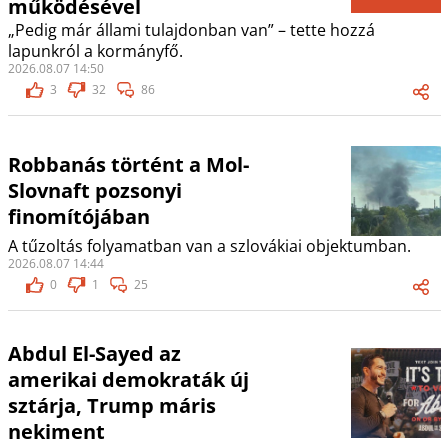
működésével
„Pedig már állami tulajdonban van” – tette hozzá
lapunkról a kormányfő.
2026.08.07 14:50
3
32
86
Robbanás történt a Mol-
Slovnaft pozsonyi
finomítójában
A tűzoltás folyamatban van a szlovákiai objektumban.
2026.08.07 14:44
0
1
25
Abdul El-Sayed az
amerikai demokraták új
sztárja, Trump máris
nekiment