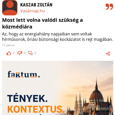
KASZAB ZOLTÁN
Vasárnap.hu
Most lett volna valódi szükség a
közmédiára
Az, hogy az energiahiány napjaiban sem voltak
hírműsorok, óriási biztonsági kockázatot is rejt magában.
12 perce
0
0
0