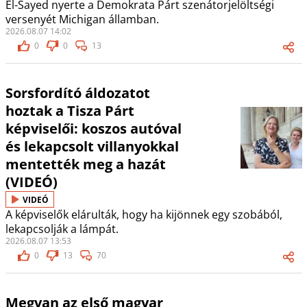
El-Sayed nyerte a Demokrata Párt szenátorjelöltségi
versenyét Michigan államban.
2026.08.07 14:02
0
0
13
Sorsfordító áldozatot
hoztak a Tisza Párt
képviselői: koszos autóval
és lekapcsolt villanyokkal
mentették meg a hazát
(VIDEÓ)
VIDEÓ
A képviselők elárulták, hogy ha kijönnek egy szobából,
lekapcsolják a lámpát.
2026.08.07 13:53
0
13
70
Megvan az első magyar