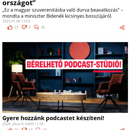
országot”
„Ez a magyar szuverenitásba való durva beavatkozás” –
mondta a miniszter Bidenék kicsinyes bosszújáról.
2025.01.08 13:03
25
2
26
Gyere hozzánk podcastet készíteni!
2026. július 6. hétfő 11:58
30
15
93