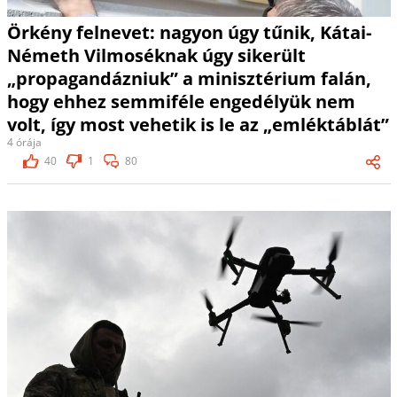
Örkény felnevet: nagyon úgy tűnik, Kátai-
Németh Vilmoséknak úgy sikerült
„propagandázniuk” a minisztérium falán,
hogy ehhez semmiféle engedélyük nem
volt, így most vehetik is le az „emléktáblát”
4 órája
40
1
80