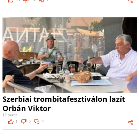
Szerbiai trombitafesztiválon lazít
Orbán Viktor
17 perce
1
0
4