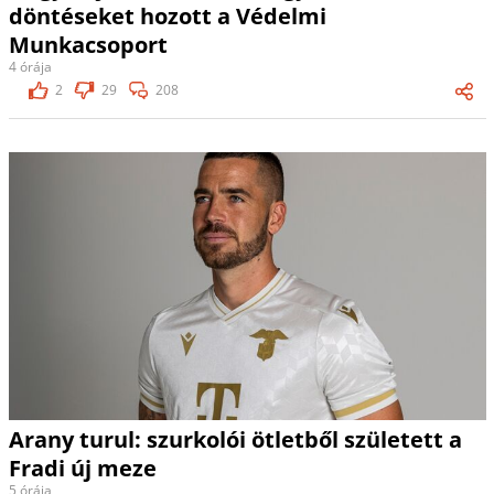
döntéseket hozott a Védelmi
Munkacsoport
4 órája
2
29
208
Arany turul: szurkolói ötletből született a
Fradi új meze
5 órája