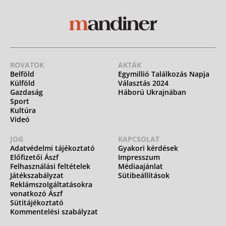
ROVATOK
AKTÁK
Belföld
Egymillió Találkozás Napja
Külföld
Választás 2024
Gazdaság
Háború Ukrajnában
Sport
Kultúra
Videó
JOG
KAPCSOLAT
Adatvédelmi tájékoztató
Gyakori kérdések
Előfizetői Ászf
Impresszum
Felhasználási feltételek
Médiaajánlat
Játékszabályzat
Sütibeállítások
Reklámszolgáltatásokra
vonatkozó Ászf
Sütitájékoztató
Kommentelési szabályzat