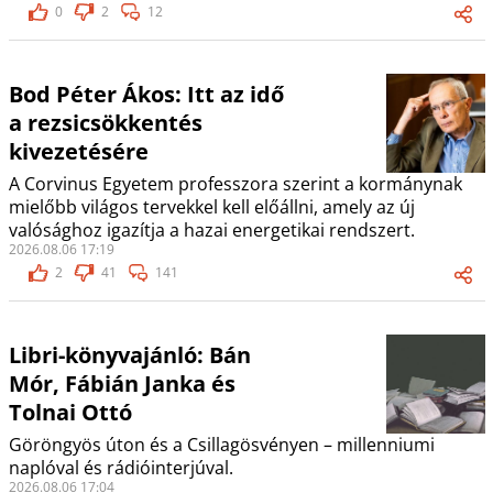
0
2
12
Bod Péter Ákos: Itt az idő
a rezsicsökkentés
kivezetésére
A Corvinus Egyetem professzora szerint a kormánynak
mielőbb világos tervekkel kell előállni, amely az új
valósághoz igazítja a hazai energetikai rendszert.
2026.08.06 17:19
2
41
141
Libri-könyvajánló: Bán
Mór, Fábián Janka és
Tolnai Ottó
Göröngyös úton és a Csillagösvényen – millenniumi
naplóval és rádióinterjúval.
2026.08.06 17:04