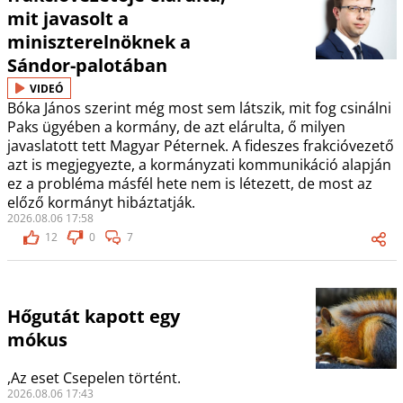
mit javasolt a
miniszterelnöknek a
Sándor-palotában
VIDEÓ
Bóka János szerint még most sem látszik, mit fog csinálni
Paks ügyében a kormány, de azt elárulta, ő milyen
javaslatott tett Magyar Péternek. A fideszes frakcióvezető
azt is megjegyezte, a kormányzati kommunikáció alapján
ez a probléma másfél hete nem is létezett, de most az
előző kormányt hibáztatják.
2026.08.06 17:58
12
0
7
Hőgutát kapott egy
mókus
,Az eset Csepelen történt.
2026.08.06 17:43