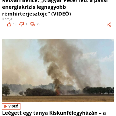
Rétvári Bence: „Magyar Péter lett a paksi
energiakrízis legnagyobb
rémhírterjesztője” (VIDEÓ)
4 órája
13
1
25
VIDEÓ
Leégett egy tanya Kiskunfélegyházán – a