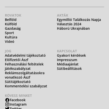
ROVATOK
AKTÁK
Belföld
Egymillió Találkozás Napja
Külföld
Választás 2024
Gazdaság
Háború Ukrajnában
Sport
Kultúra
Videó
JOG
KAPCSOLAT
Adatvédelmi tájékoztató
Gyakori kérdések
Előfizetői Ászf
Impresszum
Felhasználási feltételek
Médiaajánlat
Játékszabályzat
Sütibeállítások
Reklámszolgáltatásokra
vonatkozó Ászf
Sütitájékoztató
Kommentelési szabályzat
KÖVESS MINKET
Facebook
Instagram
Twitter