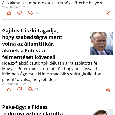
A szakmai szempontokat szeretnék előtérbe helyezni.
2026.08.06 18:27
1
2
14
Gajdos László tagadja,
hogy szabadságra ment
volna az államtitkár,
akinek a Fidesz a
felmentését követeli
Fidesz-frakció csütörtök délután arra szólította fel
Magyar Péter miniszterelnököt, hogy bocsássa el
Kelemen Ágnest, aki információik szerint „külföldön
pihent” a válsághelyzet idején.
2026.08.06 18:25
0
5
23
Paks-ügy: a Fidesz
frakcióvezetője elárulta,