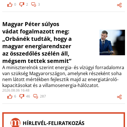
0
2
3
Magyar Péter súlyos
vádat fogalmazott meg:
„Orbánék tudták, hogy a
magyar energiarendszer
az összedőlés szélén áll,
mégsem tettek semmit”
A miniszterelnök szerint energia- és vízügyi forradalomra
van szükség Magyarországon, amelynek részeként soha
nem látott mértékben fejlesztik majd az energiatároló-
kapacitásokat és a villamosenergia-hálózatot.
2026.08.06 16:48
6
46
287
HÍRLEVÉL-FELIRATKOZÁS