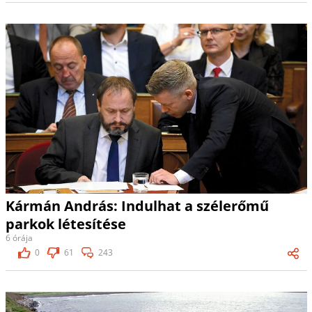
Kármán András: Indulhat a szélerőmű
parkok létesítése
6 órája
0
61
243