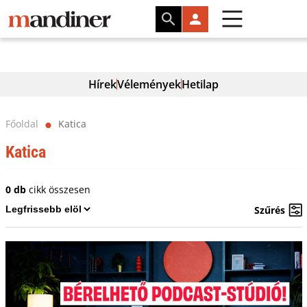
Hírek
Vélemények
Hetilap
Főoldal
Katica
⬤
Katica
0 db
cikk összesen
Szűrés