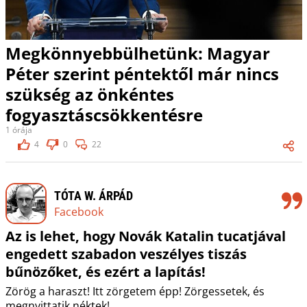
Megkönnyebbülhetünk: Magyar
Péter szerint péntektől már nincs
szükség az önkéntes
fogyasztáscsökkentésre
1 órája
4
0
22
TÓTA W. ÁRPÁD
Facebook
Az is lehet, hogy Novák Katalin tucatjával
engedett szabadon veszélyes tiszás
bűnözőket, és ezért a lapítás!
Zörög a haraszt! Itt zörgetem épp! Zörgessetek, és
megnyittatik néktek!