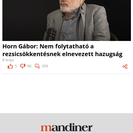
Horn Gábor: Nem folytatható a
rezsicsökkentésnek elnevezett hazugság
8 órája
5
90
309