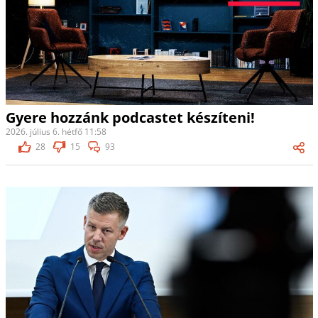
Gyere hozzánk podcastet készíteni!
2026. július 6. hétfő 11:58
28
15
93