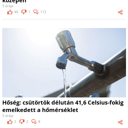
közepén
5 órája
40
1
112
Hőség: csütörtök délután 41,6 Celsius-fokig
emelkedett a hőmérséklet
5 órája
2
2
8