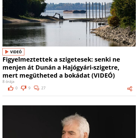
VIDEÓ
Figyelmeztettek a szigetesek: senki ne
menjen át Dunán a Hajógyári-szigetre,
mert megütheted a bokádat (VIDEÓ)
8 órája
0
9
27