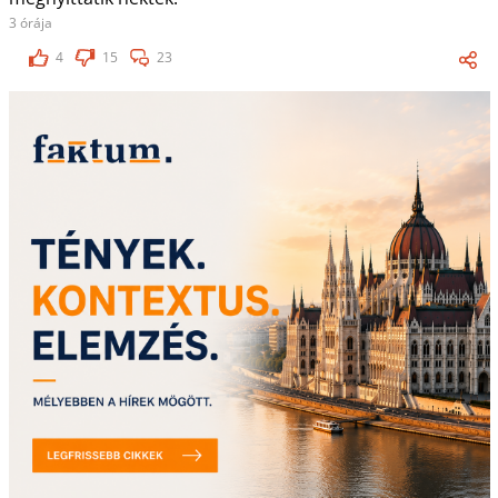
3 órája
4
15
23