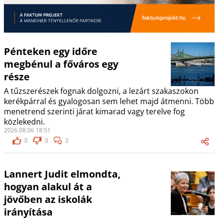
Pénteken egy időre
megbénul a főváros egy
része
A tűzszerészek fognak dolgozni, a lezárt szakaszokon
kerékpárral és gyalogosan sem lehet majd átmenni. Több
menetrend szerinti járat kimarad vagy terelve fog
közlekedni.
2026.08.06 18:51
0
0
2
Lannert Judit elmondta,
hogyan alakul át a
jövőben az iskolák
irányítása