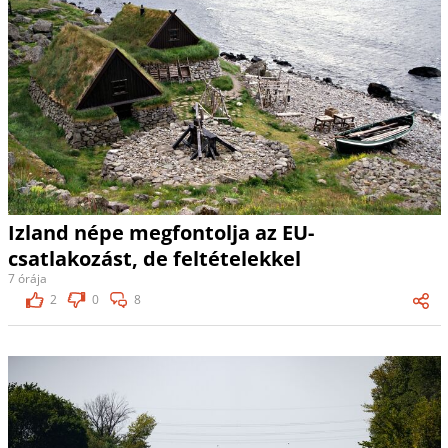
Izland népe megfontolja az EU-
csatlakozást, de feltételekkel
7 órája
2
0
8