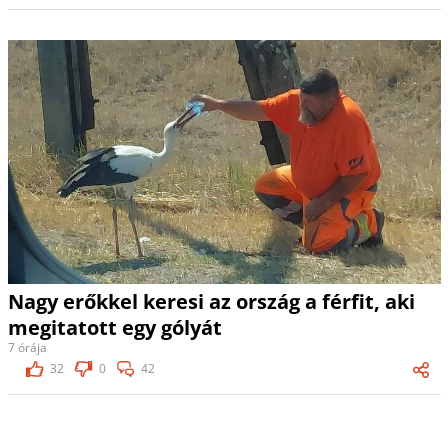
Nagy erőkkel keresi az ország a férfit, aki
megitatott egy gólyát
7 órája
32
0
42