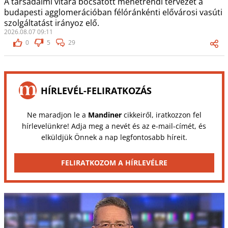
A társadalmi vitára bocsátott menetrendi tervezet a
budapesti agglomerációban félóránkénti elővárosi vasúti
szolgáltatást irányoz elő.
2026.08.07 09:11
0
5
29
HÍRLEVÉL-FELIRATKOZÁS
Ne maradjon le a
Mandiner
cikkeiről, iratkozzon fel
hírlevelünkre! Adja meg a nevét és az e-mail-címét, és
elküldjük Önnek a nap legfontosabb híreit.
FELIRATKOZOM A HÍRLEVÉLRE