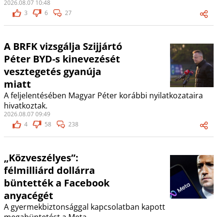
2026.08.07 10:48
3
6
27
A BRFK vizsgálja Szijjártó
Péter BYD-s kinevezését
vesztegetés gyanúja
miatt
A feljelentésében Magyar Péter korábbi nyilatkozataira
hivatkoztak.
2026.08.07 09:49
4
58
238
„Közveszélyes”:
félmilliárd dollárra
büntették a Facebook
anyacégét
A gyermekbiztonsággal kapcsolatban kapott