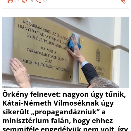
29
15
93
Örkény felnevet: nagyon úgy tűnik,
Kátai-Németh Vilmoséknak úgy
sikerült „propagandázniuk” a
minisztérium falán, hogy ehhez
semmiféle engedélyük nem volt, így