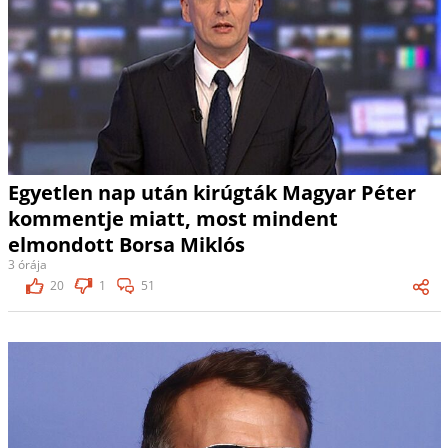
Egyetlen nap után kirúgták Magyar Péter
kommentje miatt, most mindent
elmondott Borsa Miklós
3 órája
20
1
51