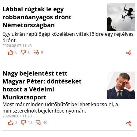
Lábbal rúgtak le egy
robbanóanyagos drónt
Németországban
Egy ukrán repülőgép közelében vittek földre egy rejtélyes
drónt.
2026.08.07 11:43
0
0
8
Nagy bejelentést tett
Magyar Péter: döntéseket
hozott a Védelmi
Munkacsoport
Most már minden üdítőhűtőt be lehet kapcsolni, a
miniszterelnök bejelentése nyomán.
2026.08.07 11:28
2
12
40