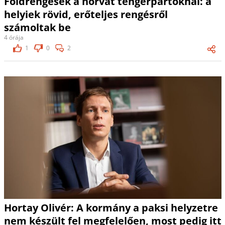
Földrengések a horvát tengerpartoknál: a
helyiek rövid, erőteljes rengésről
számoltak be
4 órája
1
0
2
Hortay Olivér: A kormány a paksi helyzetre
nem készült fel megfelelően, most pedig itt