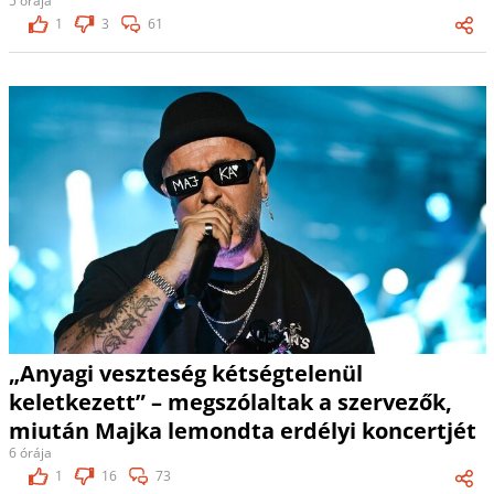
5 órája
1
3
61
„Anyagi veszteség kétségtelenül
keletkezett” – megszólaltak a szervezők,
miután Majka lemondta erdélyi koncertjét
6 órája
1
16
73