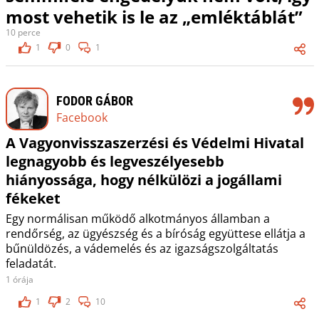
most vehetik is le az „emléktáblát”
10 perce
1
0
1
FODOR GÁBOR
Facebook
A Vagyonvisszaszerzési és Védelmi Hivatal
legnagyobb és legveszélyesebb
hiányossága, hogy nélkülözi a jogállami
fékeket
Egy normálisan működő alkotmányos államban a
rendőrség, az ügyészség és a bíróság együttese ellátja a
bűnüldözés, a vádemelés és az igazságszolgáltatás
feladatát.
1 órája
1
2
10