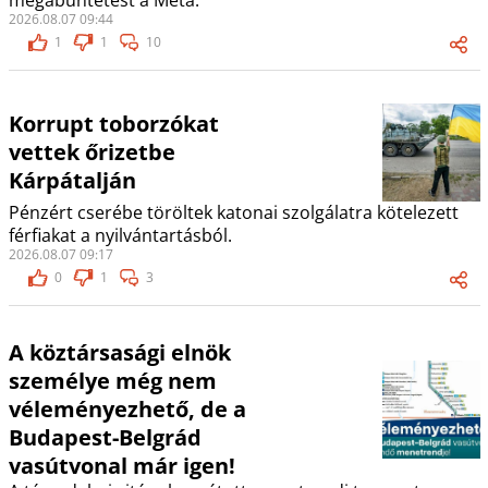
megabüntetést a Meta.
2026.08.07 09:44
1
1
10
Korrupt toborzókat
vettek őrizetbe
Kárpátalján
Pénzért cserébe töröltek katonai szolgálatra kötelezett
férfiakat a nyilvántartásból.
2026.08.07 09:17
0
1
3
A köztársasági elnök
személye még nem
véleményezhető, de a
Budapest-Belgrád
vasútvonal már igen!