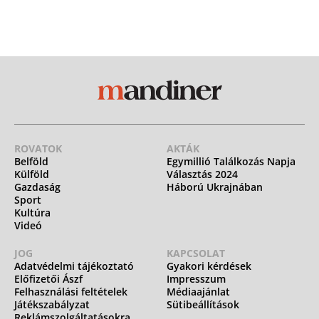
ROVATOK
AKTÁK
Belföld
Egymillió Találkozás Napja
Külföld
Választás 2024
Gazdaság
Háború Ukrajnában
Sport
Kultúra
Videó
JOG
KAPCSOLAT
Adatvédelmi tájékoztató
Gyakori kérdések
Előfizetői Ászf
Impresszum
Felhasználási feltételek
Médiaajánlat
Játékszabályzat
Sütibeállítások
Reklámszolgáltatásokra