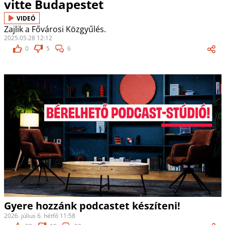
vitte Budapestet
VIDEÓ
Zajlik a Fővárosi Közgyűlés.
2025.05.28 12:12
0
5
6
Gyere hozzánk podcastet készíteni!
2026. július 6. hétfő 11:58