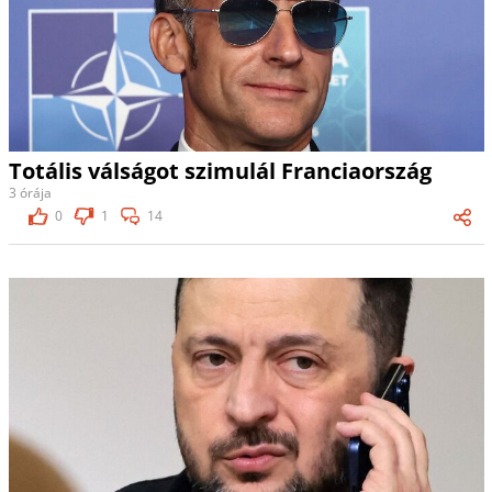
Totális válságot szimulál Franciaország
3 órája
0
1
14