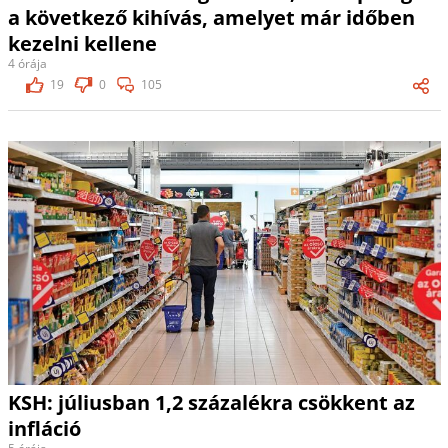
a következő kihívás, amelyet már időben
kezelni kellene
4 órája
19
0
105
KSH: júliusban 1,2 százalékra csökkent az
infláció