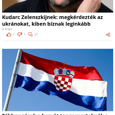
Kudarc Zelenszkijnek: megkérdezték az
ukránokat, kiben bíznak leginkább
4 órája
1
1
27