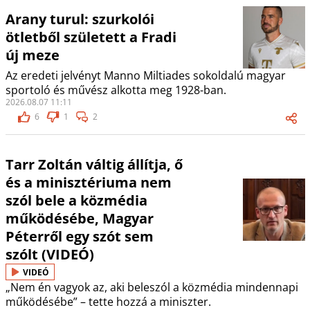
Arany turul: szurkolói
ötletből született a Fradi
új meze
Az eredeti jelvényt Manno Miltiades sokoldalú magyar
sportoló és művész alkotta meg 1928-ban.
2026.08.07 11:11
6
1
2
Tarr Zoltán váltig állítja, ő
és a minisztériuma nem
szól bele a közmédia
működésébe, Magyar
Péterről egy szót sem
szólt (VIDEÓ)
VIDEÓ
„Nem én vagyok az, aki beleszól a közmédia mindennapi
működésébe” – tette hozzá a miniszter.