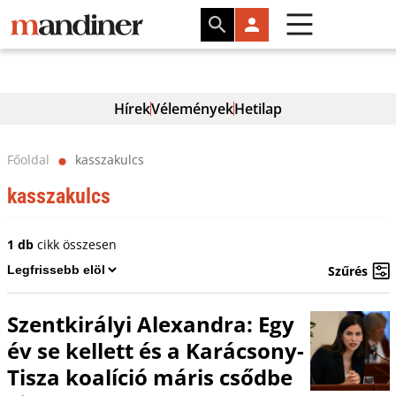
Hírek
Vélemények
Hetilap
Főoldal
kasszakulcs
⬤
kasszakulcs
1 db
cikk összesen
Szűrés
Szentkirályi Alexandra: Egy
év se kellett és a Karácsony-
Tisza koalíció máris csődbe