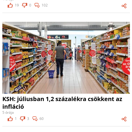
19
0
102
KSH: júliusban 1,2 százalékra csökkent az
infláció
5 órája
1
3
60