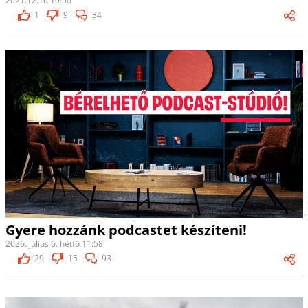
2021.12.16 19:50
1
9
34
Gyere hozzánk podcastet készíteni!
2026. július 6. hétfő 11:58
29
15
93