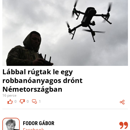
Lábbal rúgtak le egy
robbanóanyagos drónt
Németországban
16 perce
0
0
1
FODOR GÁBOR
Facebook