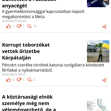
anyacégét
A gyermekbiztonsággal kapcsolatban kapott
megabüntetést a Meta.
2026.08.07 09:44
1
1
10
Korrupt toborzókat
vettek őrizetbe
Kárpátalján
Pénzért cserébe töröltek katonai szolgálatra kötelezett
férfiakat a nyilvántartásból.
2026.08.07 09:17
0
1
2
A köztársasági elnök
személye még nem
véleményezhető, de a