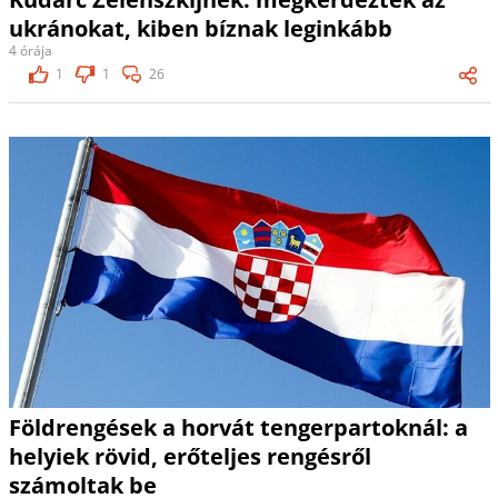
ukránokat, kiben bíznak leginkább
4 órája
1
1
26
Földrengések a horvát tengerpartoknál: a
helyiek rövid, erőteljes rengésről
számoltak be