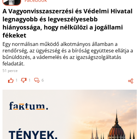
A Vagyonvisszaszerzési és Védelmi Hivatal
legnagyobb és legveszélyesebb
hiányossága, hogy nélkülözi a jogállami
fékeket
Egy normálisan működő alkotmányos államban a
rendőrség, az ügyészség és a bíróság együttese ellátja a
bűnüldözés, a vádemelés és az igazságszolgáltatás
feladatát.
51 perce
1
1
6