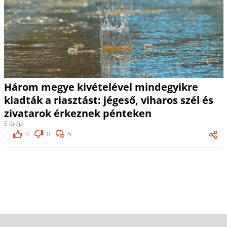
Három megye kivételével mindegyikre
kiadták a riasztást: jégeső, viharos szél és
zivatarok érkeznek pénteken
6 órája
0
0
5