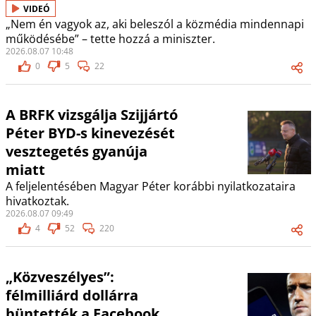
VIDEÓ
„Nem én vagyok az, aki beleszól a közmédia mindennapi
működésébe” – tette hozzá a miniszter.
2026.08.07 10:48
0
5
22
A BRFK vizsgálja Szijjártó
Péter BYD-s kinevezését
vesztegetés gyanúja
miatt
A feljelentésében Magyar Péter korábbi nyilatkozataira
hivatkoztak.
2026.08.07 09:49
4
52
220
„Közveszélyes”:
félmilliárd dollárra
büntették a Facebook