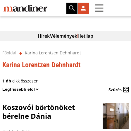
Hírek
Vélemények
Hetilap
Főoldal
Karina Lorentzen Dehnhardt
⬤
Karina Lorentzen Dehnhardt
1 db
cikk összesen
Szűrés
Koszovói börtönöket
bérelne Dánia