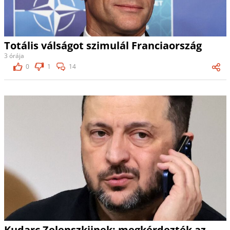
Totális válságot szimulál Franciaország
3 órája
0
1
14
Kudarc Zelenszkijnek: megkérdezték az