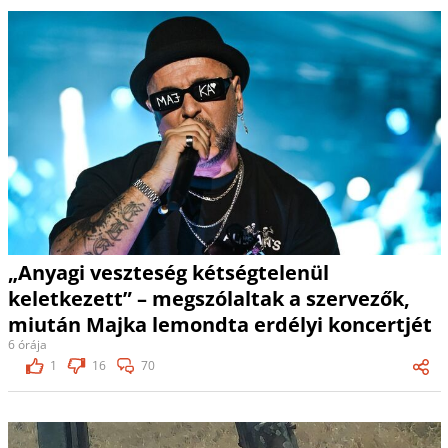
„Anyagi veszteség kétségtelenül
keletkezett” – megszólaltak a szervezők,
miután Majka lemondta erdélyi koncertjét
6 órája
1
16
70