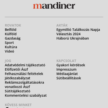
ROVATOK
AKTÁK
Belföld
Egymillió Találkozás Napja
Külföld
Választás 2024
Gazdaság
Háború Ukrajnában
Sport
Kultúra
Videó
JOG
KAPCSOLAT
Adatvédelmi tájékoztató
Gyakori kérdések
Előfizetői Ászf
Impresszum
Felhasználási feltételek
Médiaajánlat
Játékszabályzat
Sütibeállítások
Reklámszolgáltatásokra
vonatkozó Ászf
Sütitájékoztató
Kommentelési szabályzat
KÖVESS MINKET