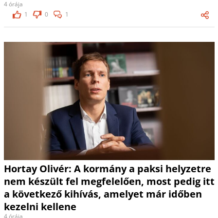
4 órája
1
0
1
Hortay Olivér: A kormány a paksi helyzetre
nem készült fel megfelelően, most pedig itt
a következő kihívás, amelyet már időben
kezelni kellene
4 órája