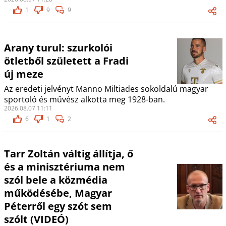
1
9
9
Arany turul: szurkolói
ötletből született a Fradi
új meze
Az eredeti jelvényt Manno Miltiades sokoldalú magyar
sportoló és művész alkotta meg 1928-ban.
2026.08.07 11:11
6
1
2
Tarr Zoltán váltig állítja, ő
és a minisztériuma nem
szól bele a közmédia
működésébe, Magyar
Péterről egy szót sem
szólt (VIDEÓ)