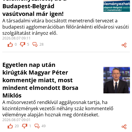
Budapest-Belgrád
vasútvonal már igen!
A társadalmi vitára bocsátott menetrendi tervezet a
budapesti agglomerációban félóránkénti elővárosi vasúti
szolgáltatást irányoz elő.
2026.08.07 09:11
0
5
28
Egyetlen nap után
kirúgták Magyar Péter
kommentje miatt, most
mindent elmondott Borsa
Miklós
A műsorvezető rendkívül aggályosnak tartja, ha
közintézmények vezetői néhány száz kommentelő
véleménye alapján hoznak meg döntéseket.
2026.08.07 09:01
20
1
49