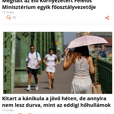
Meghalt az Élő Környezetért Felelős
Minisztérium egyik főosztályvezetője
12 órája
80
Kitart a kánikula a jövő héten, de annyira
nem lesz durva, mint az eddigi hőhullámok
13 órája