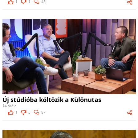
1
1
48
Új stúdióba költözik a Különutas
14 órája
1
5
87