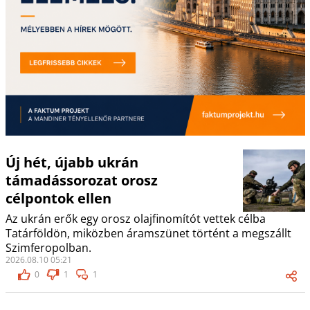
Új hét, újabb ukrán
támadássorozat orosz
célpontok ellen
Az ukrán erők egy orosz olajfinomítót vettek célba
Tatárföldön, miközben áramszünet történt a megszállt
Szimferopolban.
2026.08.10 05:21
0
1
1