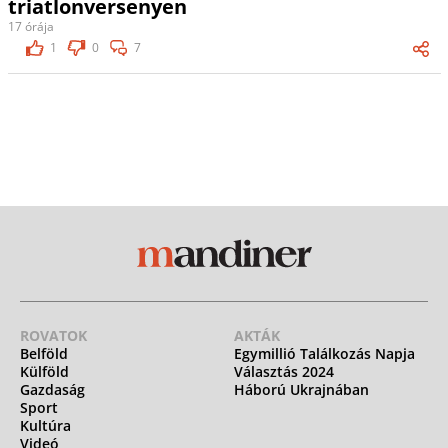
triatlonversenyen
17 órája
1
0
7
ROVATOK
AKTÁK
Belföld
Egymillió Találkozás Napja
Külföld
Választás 2024
Gazdaság
Háború Ukrajnában
Sport
Kultúra
Videó