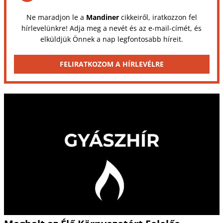
Ne maradjon le a
Mandiner
cikkeiről, iratkozzon fel
hírlevelünkre! Adja meg a nevét és az e-mail-címét, és
elküldjük Önnek a nap legfontosabb híreit.
FELIRATKOZOM A HÍRLEVÉLRE