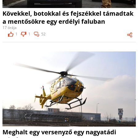
Kövekkel, botokkal és fejszékkel támadtak
a mentősökre egy erdélyi faluban
17 órája
1
1
52
Meghalt egy versenyző egy nagyatádi