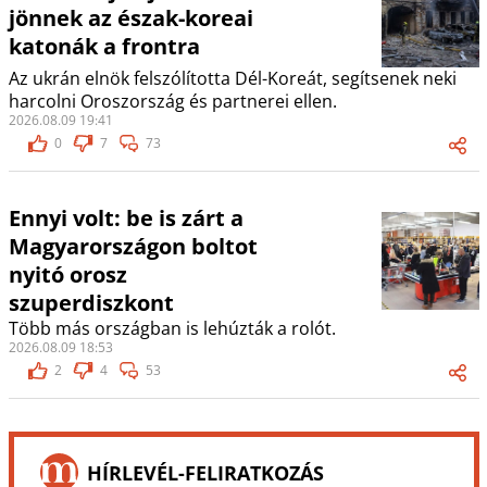
jönnek az észak-koreai
katonák a frontra
Az ukrán elnök felszólította Dél-Koreát, segítsenek neki
harcolni Oroszország és partnerei ellen.
2026.08.09 19:41
0
7
73
Ennyi volt: be is zárt a
Magyarországon boltot
nyitó orosz
szuperdiszkont
Több más országban is lehúzták a rolót.
2026.08.09 18:53
2
4
53
HÍRLEVÉL-FELIRATKOZÁS