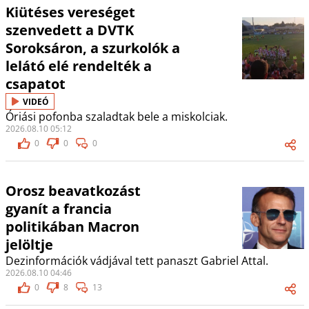
Kiütéses vereséget
szenvedett a DVTK
Soroksáron, a szurkolók a
lelátó elé rendelték a
csapatot
VIDEÓ
Óriási pofonba szaladtak bele a miskolciak.
2026.08.10 05:12
0
0
0
Orosz beavatkozást
gyanít a francia
politikában Macron
jelöltje
Dezinformációk vádjával tett panaszt Gabriel Attal.
2026.08.10 04:46
0
8
13