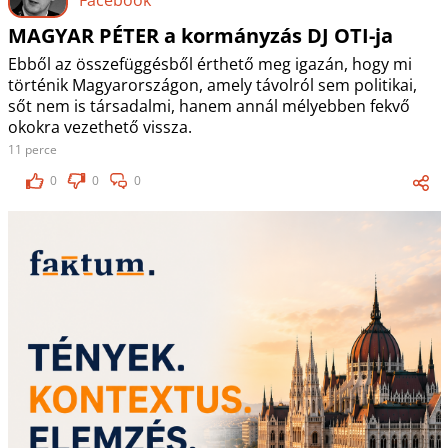
MAGYAR PÉTER a kormányzás DJ OTI-ja
Ebből az összefüggésből érthető meg igazán, hogy mi
történik Magyarországon, amely távolról sem politikai,
sőt nem is társadalmi, hanem annál mélyebben fekvő
okokra vezethető vissza.
11 perce
0
0
0