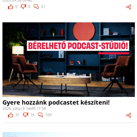
2020.09.28 09:46
0
0
31
Gyere hozzánk podcastet készíteni!
2026. július 6. hétfő 11:58
31
16
100