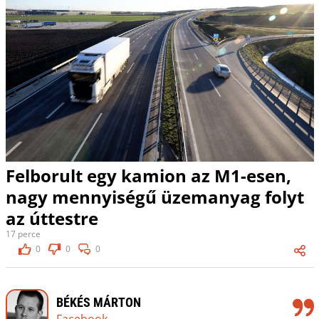
Felborult egy kamion az M1-esen,
nagy mennyiségű üzemanyag folyt
az úttestre
17 perce
0
0
0
BÉKÉS MÁRTON
Facebook