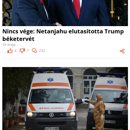
Nincs vége: Netanjahu elutasította Trump
béketervét
16 órája
4
7
232