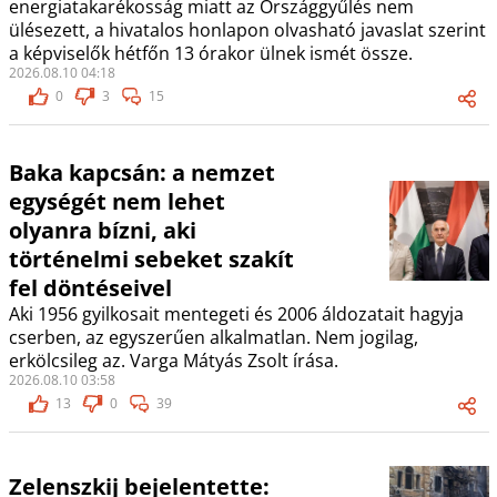
energiatakarékosság miatt az Országgyűlés nem
ülésezett, a hivatalos honlapon olvasható javaslat szerint
a képviselők hétfőn 13 órakor ülnek ismét össze.
2026.08.10 04:18
0
3
15
Baka kapcsán: a nemzet
egységét nem lehet
olyanra bízni, aki
történelmi sebeket szakít
fel döntéseivel
Aki 1956 gyilkosait mentegeti és 2006 áldozatait hagyja
cserben, az egyszerűen alkalmatlan. Nem jogilag,
erkölcsileg az. Varga Mátyás Zsolt írása.
2026.08.10 03:58
13
0
39
Zelenszkij bejelentette: