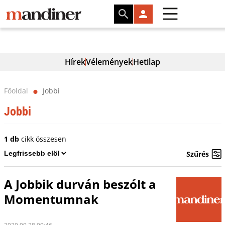
Hírek
Vélemények
Hetilap
Főoldal
Jobbi
⬤
Jobbi
1 db
cikk összesen
Szűrés
A Jobbik durván beszólt a
Momentumnak