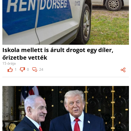
Iskola mellett is árult drogot egy díler,
őrizetbe vették
15 órája
1
0
24