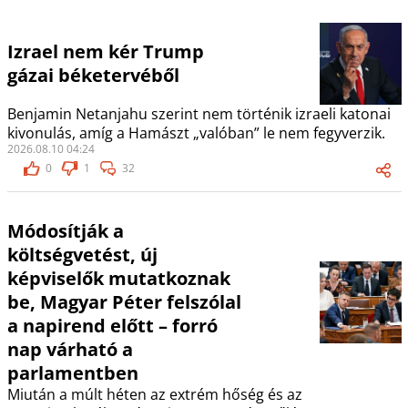
Izrael nem kér Trump
gázai béketervéből
Benjamin Netanjahu szerint nem történik izraeli katonai
kivonulás, amíg a Hamászt „valóban” le nem fegyverzik.
2026.08.10 04:24
0
1
32
Módosítják a
költségvetést, új
képviselők mutatkoznak
be, Magyar Péter felszólal
a napirend előtt – forró
nap várható a
parlamentben
Miután a múlt héten az extrém hőség és az