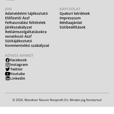
JOG
KAPCSOLAT
Adatvédelmi tájékoztató
Gyakori kérdések
Előfizetői Ászf
Impresszum
Felhasználási feltételek
Médiaajánlat
Játékszabályzat
Sütibeállítások
Reklámszolgáltatásokra
vonatkozó Ászf
Sütitájékoztató
Kommentelési szabályzat
KÖVESS MINKET
Facebook
Instagram
Twitter
Youtube
LinkedIn
© 2026. Mandiner Novum Nonprofit Zrt. Minden jog fenntartva!