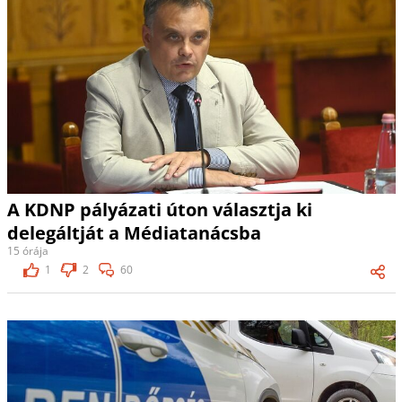
A KDNP pályázati úton választja ki
delegáltját a Médiatanácsba
15 órája
1
2
60