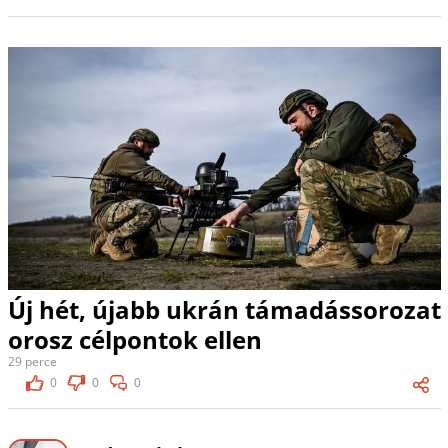
Új hét, újabb ukrán támadássorozat
orosz célpontok ellen
29 perce
0
0
0