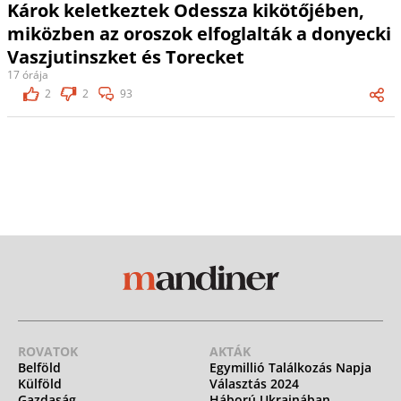
Károk keletkeztek Odessza kikötőjében,
miközben az oroszok elfoglalták a donyecki
Vaszjutinszket és Torecket
17 órája
2
2
93
ROVATOK
AKTÁK
Belföld
Egymillió Találkozás Napja
Külföld
Választás 2024
Gazdaság
Háború Ukrajnában