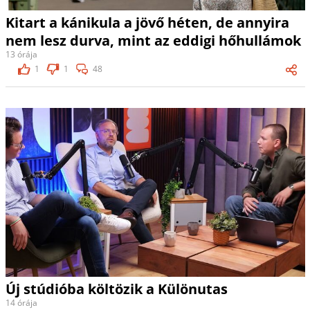
Kitart a kánikula a jövő héten, de annyira
nem lesz durva, mint az eddigi hőhullámok
13 órája
1
1
48
Új stúdióba költözik a Különutas
14 órája