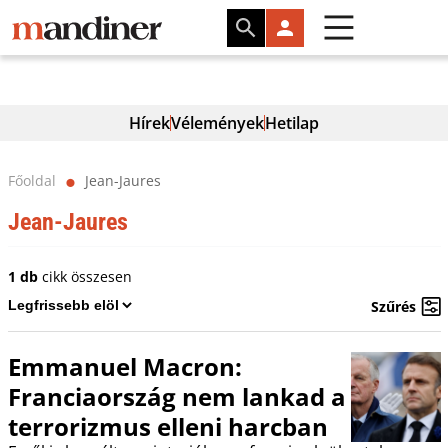
Hírek
Vélemények
Hetilap
Főoldal
Jean-Jaures
⬤
Jean-Jaures
1 db
cikk összesen
Szűrés
Emmanuel Macron:
Franciaország nem lankad a
terrorizmus elleni harcban