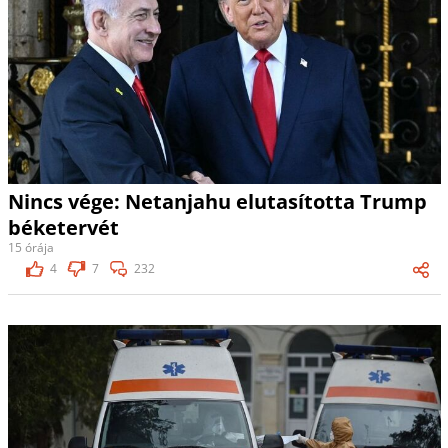
Nincs vége: Netanjahu elutasította Trump
béketervét
15 órája
4
7
232