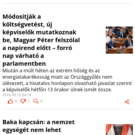
Módosítják a
költségvetést, új
képviselők mutatkoznak
be, Magyar Péter felszólal
a napirend előtt – forró
nap várható a
parlamentben
Miután a múlt héten az extrém hőség és az
energiatakarékosság miatt az Országgyűlés nem
ülésezett, a hivatalos honlapon olvasható javaslat szerint
a képviselők hétfőn 13 órakor ülnek ismét össze.
2026.08.10 04:18
0
1
9
Baka kapcsán: a nemzet
egységét nem lehet