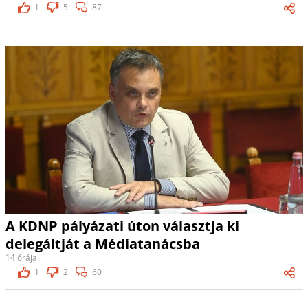
1
5
87
A KDNP pályázati úton választja ki
delegáltját a Médiatanácsba
14 órája
1
2
60