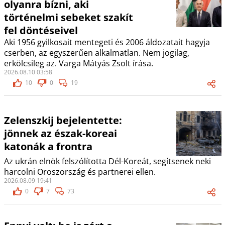
olyanra bízni, aki
történelmi sebeket szakít
fel döntéseivel
Aki 1956 gyilkosait mentegeti és 2006 áldozatait hagyja
cserben, az egyszerűen alkalmatlan. Nem jogilag,
erkölcsileg az. Varga Mátyás Zsolt írása.
2026.08.10 03:58
10
0
19
Zelenszkij bejelentette:
jönnek az észak-koreai
katonák a frontra
Az ukrán elnök felszólította Dél-Koreát, segítsenek neki
harcolni Oroszország és partnerei ellen.
2026.08.09 19:41
0
7
73