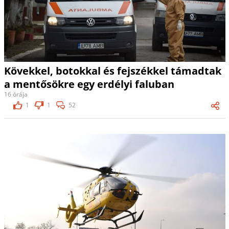
Kövekkel, botokkal és fejszékkel támadtak
a mentősökre egy erdélyi faluban
16 órája
1
1
52