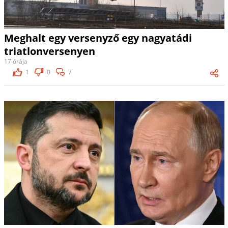
Meghalt egy versenyző egy nagyatádi
triatlonversenyen
17 órája
1
0
7