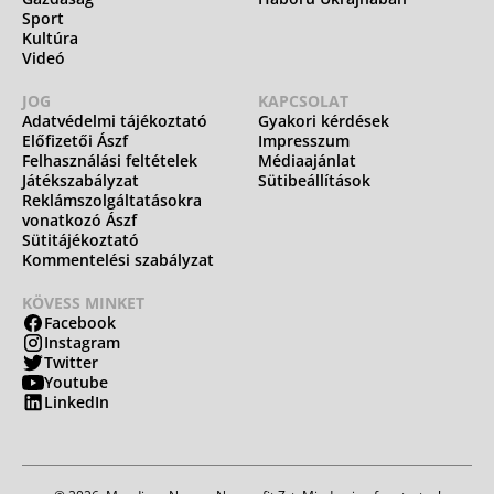
Sport
Kultúra
Videó
JOG
KAPCSOLAT
Adatvédelmi tájékoztató
Gyakori kérdések
Előfizetői Ászf
Impresszum
Felhasználási feltételek
Médiaajánlat
Játékszabályzat
Sütibeállítások
Reklámszolgáltatásokra
vonatkozó Ászf
Sütitájékoztató
Kommentelési szabályzat
KÖVESS MINKET
Facebook
Instagram
Twitter
Youtube
LinkedIn