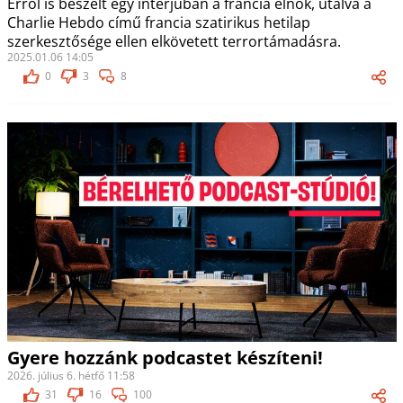
Erről is beszélt egy interjúban a francia elnök, utalva a
Charlie Hebdo című francia szatirikus hetilap
szerkesztősége ellen elkövetett terrortámadásra.
2025.01.06 14:05
0
3
8
Gyere hozzánk podcastet készíteni!
2026. július 6. hétfő 11:58
31
16
100