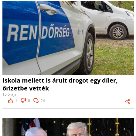
Iskola mellett is árult drogot egy díler,
őrizetbe vették
15 órája
1
0
24