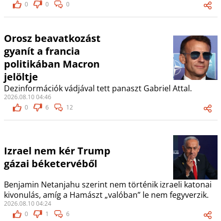
0
0
0
Orosz beavatkozást
gyanít a francia
politikában Macron
jelöltje
Dezinformációk vádjával tett panaszt Gabriel Attal.
2026.08.10 04:46
0
6
12
Izrael nem kér Trump
gázai béketervéből
Benjamin Netanjahu szerint nem történik izraeli katonai
kivonulás, amíg a Hamászt „valóban” le nem fegyverzik.
2026.08.10 04:24
0
1
6