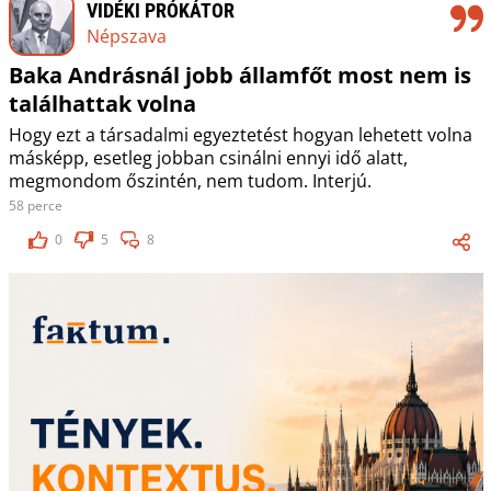
VIDÉKI PRÓKÁTOR
Népszava
Baka Andrásnál jobb államfőt most nem is
találhattak volna
Hogy ezt a társadalmi egyeztetést hogyan lehetett volna
másképp, esetleg jobban csinálni ennyi idő alatt,
megmondom őszintén, nem tudom. Interjú.
58 perce
0
5
8