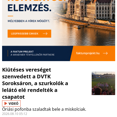
Kiütéses vereséget
szenvedett a DVTK
Soroksáron, a szurkolók a
lelátó elé rendelték a
csapatot
VIDEÓ
Óriási pofonba szaladtak bele a miskolciak.
2026.08.10 05:12