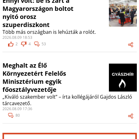
Ennyi volt: be is zárt a
Magyarországon boltot
nyitó orosz
szuperdiszkont
Több más országban is lehúzták a rolót.
2026.08.09 18:53
2
4
53
Meghalt az Élő
Környezetért Felelős
Minisztérium egyik
főosztályvezetője
„Kiváló szakember volt” – írta kollégájáról Gajdos László
tárcavezető.
2026.08.09 17:36
80