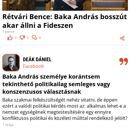
Rétvári Bence: Baka András bosszút
akar állni a Fideszen
1 perce
0
0
0
DEÁK DÁNIEL
Facebook
Baka András személye korántsem
tekinthető politikailag semleges vagy
konszenzusos választásnak
Baka szakmai felkészültségét nehéz vitatni, de éppen
ezért a valódi politikai kérdés most az: alkalmas lehet-e a
nemzet egységének megtestesítésére egy ennyire
konfliktusos politikai és közéleti múlttal rendelkező jelölt?
1 órája