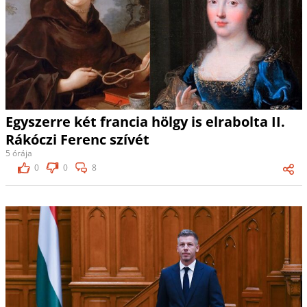
Egyszerre két francia hölgy is elrabolta II.
Rákóczi Ferenc szívét
5 órája
0
0
8