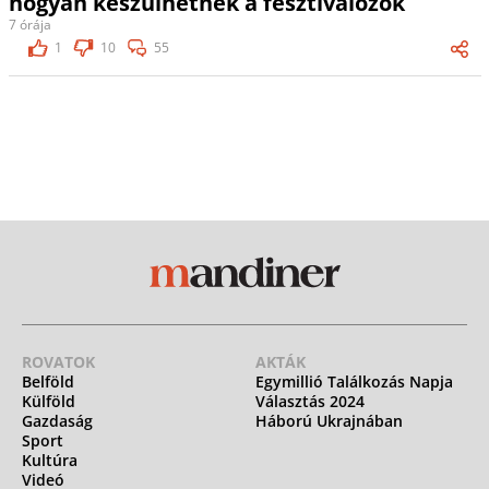
hogyan készülhetnek a fesztiválozók
7 órája
1
10
55
ROVATOK
AKTÁK
Belföld
Egymillió Találkozás Napja
Külföld
Választás 2024
Gazdaság
Háború Ukrajnában
Sport
Kultúra
Videó