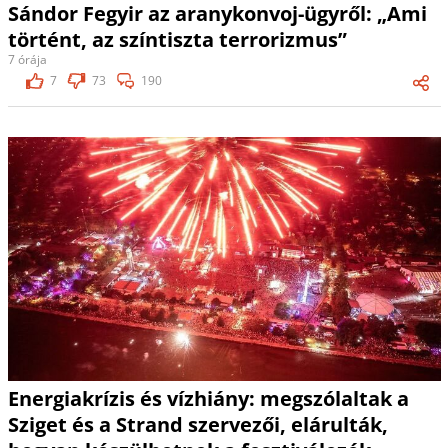
Sándor Fegyir az aranykonvoj-ügyről: „Ami
történt, az színtiszta terrorizmus”
7 órája
7
73
190
Energiakrízis és vízhiány: megszólaltak a
Sziget és a Strand szervezői, elárulták,