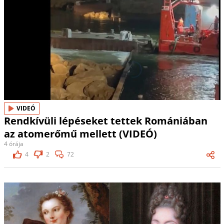
VIDEÓ
Rendkívüli lépéseket tettek Romániában
az atomerőmű mellett (VIDEÓ)
4 órája
4
2
72