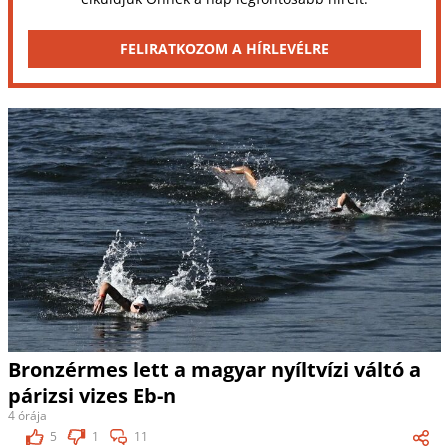
FELIRATKOZOM A HÍRLEVÉLRE
Bronzérmes lett a magyar nyíltvízi váltó a
párizsi vizes Eb-n
4 órája
5
1
11