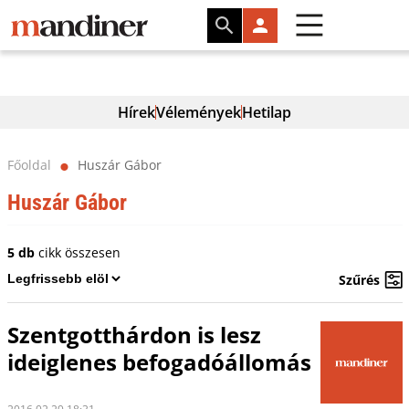
Hírek
Vélemények
Hetilap
Főoldal
Huszár Gábor
⬤
Huszár Gábor
5 db
cikk összesen
Szűrés
Szentgotthárdon is lesz
ideiglenes befogadóállomás