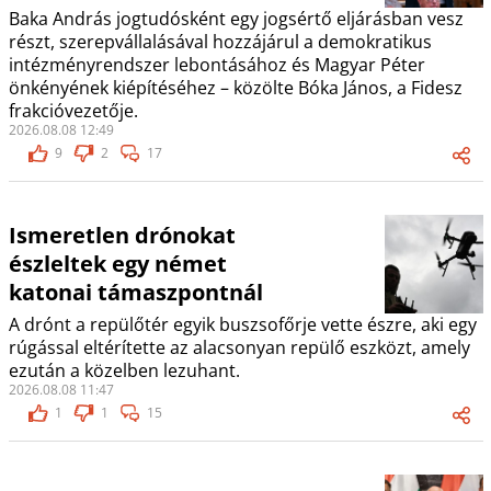
Baka András jogtudósként egy jogsértő eljárásban vesz
részt, szerepvállalásával hozzájárul a demokratikus
intézményrendszer lebontásához és Magyar Péter
önkényének kiépítéséhez – közölte Bóka János, a Fidesz
frakcióvezetője.
2026.08.08 12:49
9
2
17
Ismeretlen drónokat
észleltek egy német
katonai támaszpontnál
A drónt a repülőtér egyik buszsofőrje vette észre, aki egy
rúgással eltérítette az alacsonyan repülő eszközt, amely
ezután a közelben lezuhant.
2026.08.08 11:47
1
1
15