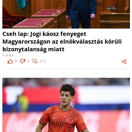
Cseh lap: Jogi káosz fenyeget
Magyarországon az elnökválasztás körüli
bizonytalanság miatt
6 órája
9
3
212