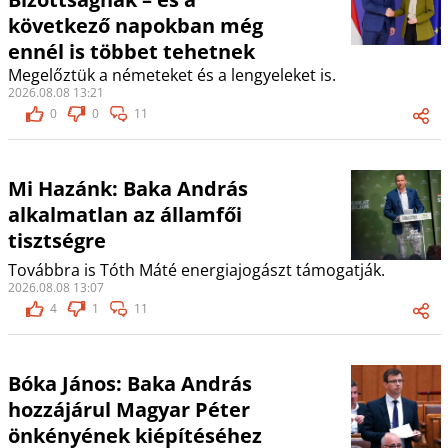
következő napokban még
ennél is többet tehetnek
Megelőztük a németeket és a lengyeleket is.
2026.08.08 13:21
0
0
11
Mi Hazánk: Baka András
alkalmatlan az államfői
tisztségre
Továbbra is Tóth Máté energiajogászt támogatják.
2026.08.08 13:07
4
1
11
Bóka János: Baka András
hozzájárul Magyar Péter
önkényének kiépítéséhez