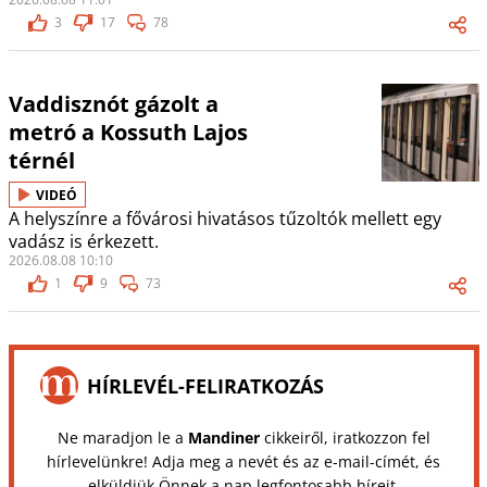
3
17
78
Vaddisznót gázolt a
metró a Kossuth Lajos
térnél
VIDEÓ
A helyszínre a fővárosi hivatásos tűzoltók mellett egy
vadász is érkezett.
2026.08.08 10:10
1
9
73
HÍRLEVÉL-FELIRATKOZÁS
Ne maradjon le a
Mandiner
cikkeiről, iratkozzon fel
hírlevelünkre! Adja meg a nevét és az e-mail-címét, és
elküldjük Önnek a nap legfontosabb híreit.