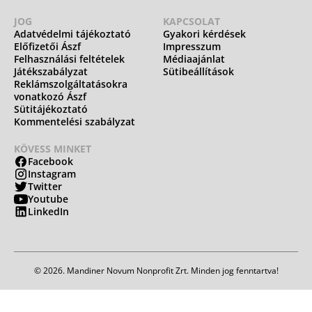
JOG
KAPCSOLAT
Adatvédelmi tájékoztató
Gyakori kérdések
Előfizetői Ászf
Impresszum
Felhasználási feltételek
Médiaajánlat
Játékszabályzat
Sütibeállítások
Reklámszolgáltatásokra
vonatkozó Ászf
Sütitájékoztató
Kommentelési szabályzat
KÖVESS MINKET
Facebook
Instagram
Twitter
Youtube
LinkedIn
© 2026. Mandiner Novum Nonprofit Zrt. Minden jog fenntartva!