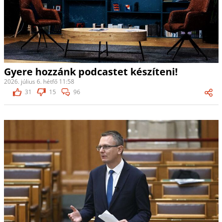
Gyere hozzánk podcastet készíteni!
2026. július 6. hétfő 11:58
31
15
96