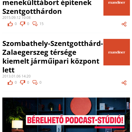
menekülttábort építenek
Szentgotthárdon
2015.09.12 10:08
0
0
15
Szombathely-Szentgotthárd-
Zalaegerszeg térsége
kiemelt járműipari központ
lett
2013.01.06 14:20
0
0
0