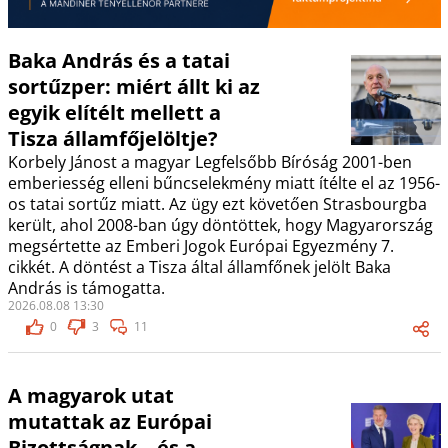
Baka András és a tatai
sortűzper: miért állt ki az
egyik elítélt mellett a
Tisza államfőjelöltje?
Korbely Jánost a magyar Legfelsőbb Bíróság 2001-ben
emberiesség elleni bűncselekmény miatt ítélte el az 1956-
os tatai sortűz miatt. Az ügy ezt követően Strasbourgba
került, ahol 2008-ban úgy döntöttek, hogy Magyarország
megsértette az Emberi Jogok Európai Egyezmény 7.
cikkét. A döntést a Tisza által államfőnek jelölt Baka
András is támogatta.
2026.08.08 13:30
0
3
11
A magyarok utat
mutattak az Európai
Bizottságnak – és a