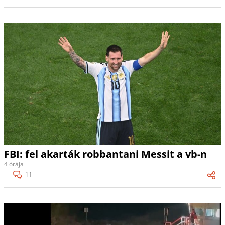
FBI: fel akarták robbantani Messit a vb-n
4 órája
11