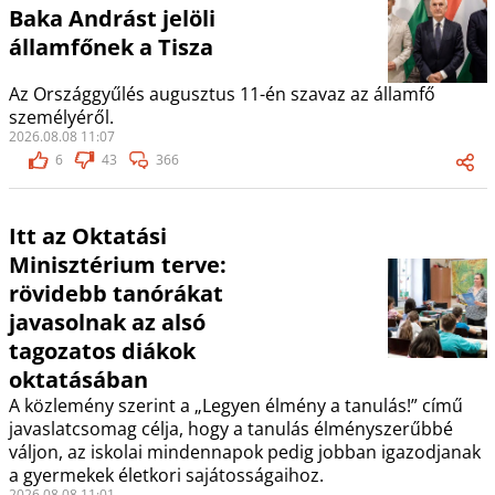
Baka Andrást jelöli
államfőnek a Tisza
Az Országgyűlés augusztus 11-én szavaz az államfő
személyéről.
2026.08.08 11:07
6
43
366
Itt az Oktatási
Minisztérium terve:
rövidebb tanórákat
javasolnak az alsó
tagozatos diákok
oktatásában
A közlemény szerint a „Legyen élmény a tanulás!” című
javaslatcsomag célja, hogy a tanulás élményszerűbbé
váljon, az iskolai mindennapok pedig jobban igazodjanak
a gyermekek életkori sajátosságaihoz.
2026.08.08 11:01