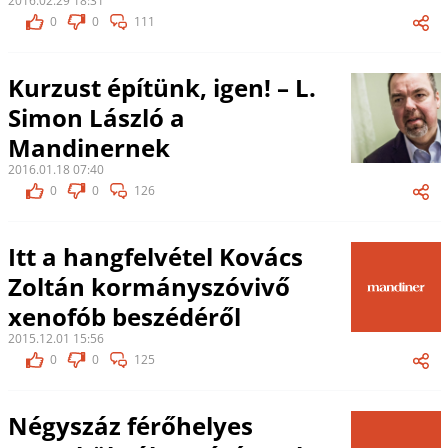
2016.02.29 18:31
0
0
111
Kurzust építünk, igen! – L.
Simon László a
Mandinernek
2016.01.18 07:40
0
0
126
Itt a hangfelvétel Kovács
Zoltán kormányszóvivő
xenofób beszédéről
2015.12.01 15:56
0
0
125
Négyszáz férőhelyes