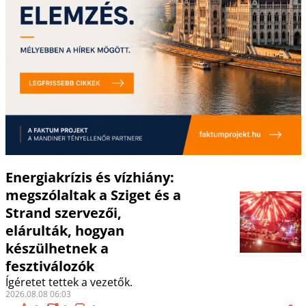
Energiakrízis és vízhiány:
megszólaltak a Sziget és a
Strand szervezői,
elárulták, hogyan
készülhetnek a
fesztiválozók
Ígéretet tettek a vezetők.
2026.08.08 06:03