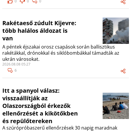
0
0
0
Rakétaeső zúdult Kijevre:
több halálos áldozat is
van
A péntek éjszakai orosz csapások során ballisztikus
rakétákkal, drónokkal és siklóbombákkal támadták az
ukrán városokat.
2026.08.08 05:27
6
Itt a spanyol válasz:
visszaállítják az
Olaszországból érkezők
ellenőrzését a kikötőkben
és repülőtereken
A szúrópróbaszerű ellenőrzések 30 napig maradnak