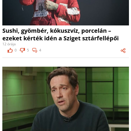
Sushi, gyömbér, kókuszvíz, porcelán –
ezeket kérték idén a Sziget sztárfellépői
12 órája
0
5
4