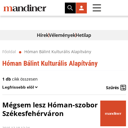
Hírek
Vélemények
Hetilap
Főoldal
Hóman Bálint Kulturális Alapítvány
⬤
Hóman Bálint Kulturális Alapítvány
1 db
cikk összesen
Szűrés
Mégsem lesz Hóman-szobor
Székesfehérváron