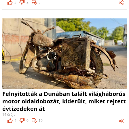
3
2
3
Felnyitották a Dunában talált világháborús
motor oldaldobozát, kiderült, miket rejtett
évtizedeken át
14 órája
4
0
19