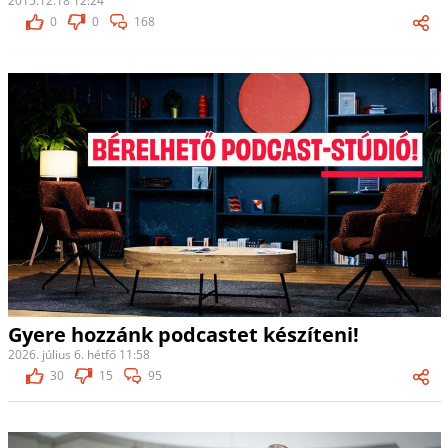
2015.12.18 12:24
0
0
168
Gyere hozzánk podcastet készíteni!
2026. július 6. hétfő 11:58
30
15
95