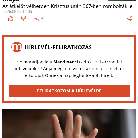
Az átkelőt vélhetően Krisztus után 367-ben rombolták le.
2026.08.07 19:06
6
0
4
HÍRLEVÉL-FELIRATKOZÁS
Ne maradjon le a
Mandiner
cikkeiről, iratkozzon fel
hírlevelünkre! Adja meg a nevét és az e-mail-címét, és
elküldjük Önnek a nap legfontosabb híreit.
FELIRATKOZOM A HÍRLEVÉLRE