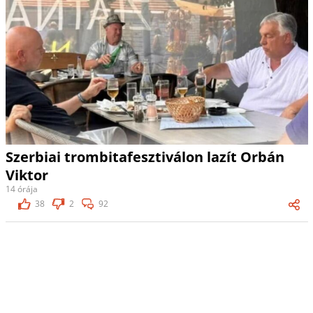
Szerbiai trombitafesztiválon lazít Orbán
Viktor
14 órája
38
2
92