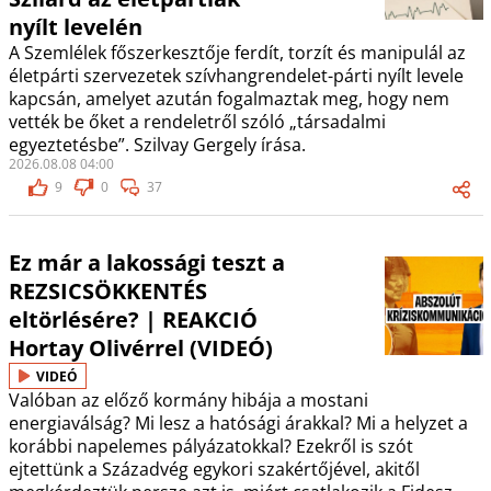
nyílt levelén
A Szemlélek főszerkesztője ferdít, torzít és manipulál az
életpárti szervezetek szívhangrendelet-párti nyílt levele
kapcsán, amelyet azután fogalmaztak meg, hogy nem
vették be őket a rendeletről szóló „társadalmi
egyeztetésbe”. Szilvay Gergely írása.
2026.08.08 04:00
9
0
37
Ez már a lakossági teszt a
REZSICSÖKKENTÉS
eltörlésére? | REAKCIÓ
Hortay Olivérrel (VIDEÓ)
VIDEÓ
Valóban az előző kormány hibája a mostani
energiaválság? Mi lesz a hatósági árakkal? Mi a helyzet a
korábbi napelemes pályázatokkal? Ezekről is szót
ejtettünk a Századvég egykori szakértőjével, akitől