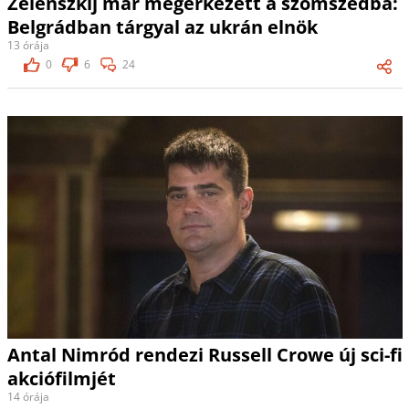
Zelenszkij már megérkezett a szomszédba:
Belgrádban tárgyal az ukrán elnök
13 órája
0
6
24
Antal Nimród rendezi Russell Crowe új sci-fi
akciófilmjét
14 órája