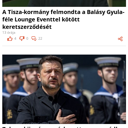
A Tisza-kormány felmondta a Balásy Gyula-
féle Lounge Eventtel kötött
keretszerződését
13 órája
4
0
22