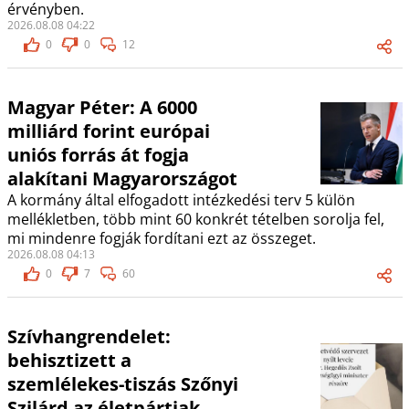
érvényben.
2026.08.08 04:22
0
0
12
Magyar Péter: A 6000
milliárd forint európai
uniós forrás át fogja
alakítani Magyarországot
A kormány által elfogadott intézkedési terv 5 külön
mellékletben, több mint 60 konkrét tételben sorolja fel,
mi mindenre fogják fordítani ezt az összeget.
2026.08.08 04:13
0
7
60
Szívhangrendelet:
behisztizett a
szemlélekes-tiszás Szőnyi
Szilárd az életpártiak