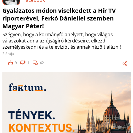
Gyalázatos módon viselkedett a Hír TV
riporterével, Ferkó Dániellel szemben
Magyar Péter!
Szégyen, hogy a kormányfő ahelyett, hogy világos
válaszokat adna az újságíró kérdéseire, elkezd
személyeskedni és a televíziót és annak nézőit alázni!
2 órája
9
1
42