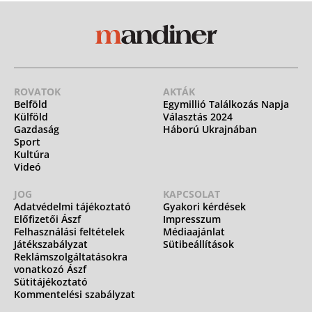
ROVATOK
AKTÁK
Belföld
Egymillió Találkozás Napja
Külföld
Választás 2024
Gazdaság
Háború Ukrajnában
Sport
Kultúra
Videó
JOG
KAPCSOLAT
Adatvédelmi tájékoztató
Gyakori kérdések
Előfizetői Ászf
Impresszum
Felhasználási feltételek
Médiaajánlat
Játékszabályzat
Sütibeállítások
Reklámszolgáltatásokra
vonatkozó Ászf
Sütitájékoztató
Kommentelési szabályzat