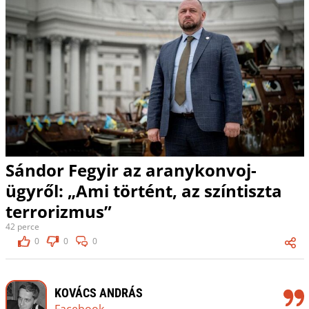
Sándor Fegyir az aranykonvoj-
ügyről: „Ami történt, az színtiszta
terrorizmus”
42 perce
0
0
0
KOVÁCS ANDRÁS
Facebook