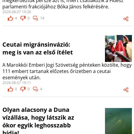
megkérdeztük persze azt is, miért csatlakozik a Fidesz
parlamenti frakciójához Bóka János felkérésére.
2026.08.07 19:26
4
0
14
Ceutai migránsinvázió:
meg is van az első ítélet
A Marokkói Emberi Jogi Szövetség pénteken közölte, hogy
111 embert tartanak előzetes őrizetben a ceutai
események után.
2026.08.07 19:11
0
0
4
Olyan alacsony a Duna
vízállása, hogy látszik az
ókor egyik leghosszabb
hídja!