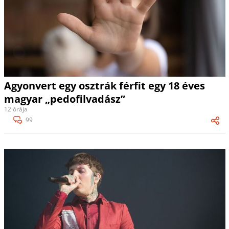
Agyonvert egy osztrák férfit egy 18 éves
magyar „pedofilvadász”
12 órája
99