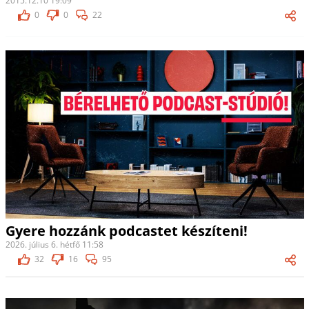
2015.12.10 19:09
0
0
22
Gyere hozzánk podcastet készíteni!
2026. július 6. hétfő 11:58
32
16
95