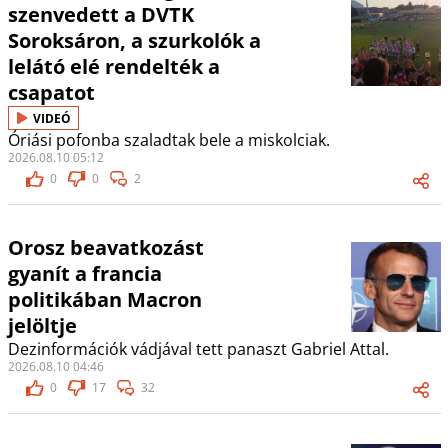
szenvedett a DVTK
Soroksáron, a szurkolók a
lelátó elé rendelték a
csapatot
VIDEÓ
Óriási pofonba szaladtak bele a miskolciak.
2026.08.10 05:12
0
0
2
Orosz beavatkozást
gyanít a francia
politikában Macron
jelöltje
Dezinformációk vádjával tett panaszt Gabriel Attal.
2026.08.10 04:46
0
17
32