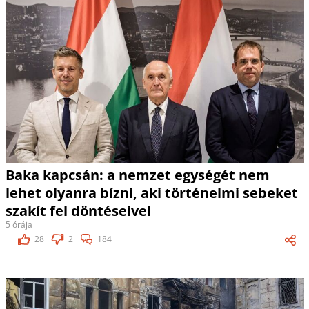
Baka kapcsán: a nemzet egységét nem
lehet olyanra bízni, aki történelmi sebeket
szakít fel döntéseivel
5 órája
28
2
184