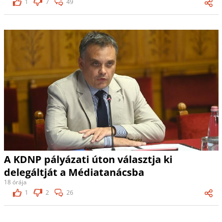
1
7
49
A KDNP pályázati úton választja ki
delegáltját a Médiatanácsba
18 órája
1
2
26