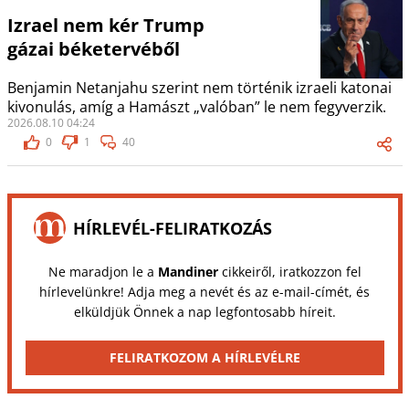
Izrael nem kér Trump
gázai béketervéből
Benjamin Netanjahu szerint nem történik izraeli katonai
kivonulás, amíg a Hamászt „valóban” le nem fegyverzik.
2026.08.10 04:24
0
1
40
HÍRLEVÉL-FELIRATKOZÁS
Ne maradjon le a
Mandiner
cikkeiről, iratkozzon fel
hírlevelünkre! Adja meg a nevét és az e-mail-címét, és
elküldjük Önnek a nap legfontosabb híreit.
FELIRATKOZOM A HÍRLEVÉLRE