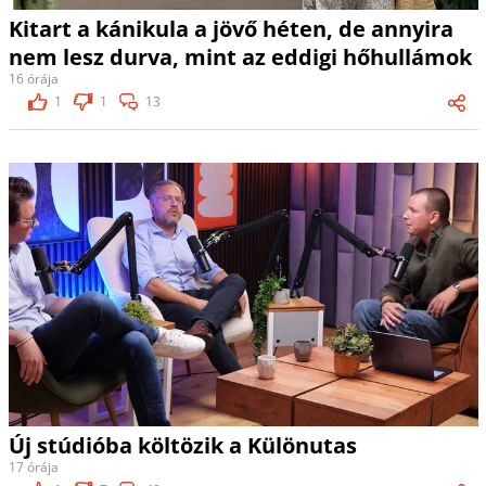
Kitart a kánikula a jövő héten, de annyira
nem lesz durva, mint az eddigi hőhullámok
16 órája
1
1
13
Új stúdióba költözik a Különutas
17 órája