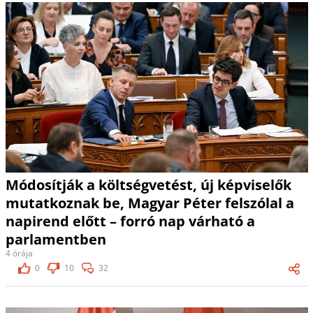
Módosítják a költségvetést, új képviselők
mutatkoznak be, Magyar Péter felszólal a
napirend előtt – forró nap várható a
parlamentben
4 órája
0
10
32