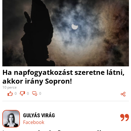
Ha napfogyatkozást szeretne látni,
akkor irány Sopron!
10 perce
0
0
0
GULYÁS VIRÁG
Facebook