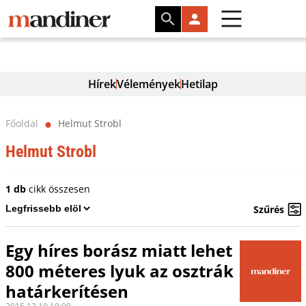
Hírek
Vélemények
Hetilap
Főoldal
Helmut Strobl
⬤
Helmut Strobl
1 db
cikk összesen
Szűrés
Egy híres borász miatt lehet
800 méteres lyuk az osztrák
határkerítésen