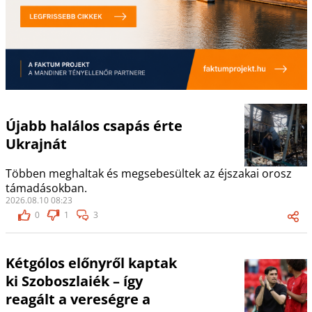
Újabb halálos csapás érte
Ukrajnát
Többen meghaltak és megsebesültek az éjszakai orosz
támadásokban.
2026.08.10 08:23
0
1
3
Kétgólos előnyről kaptak
ki Szoboszlaiék – így
reagált a vereségre a