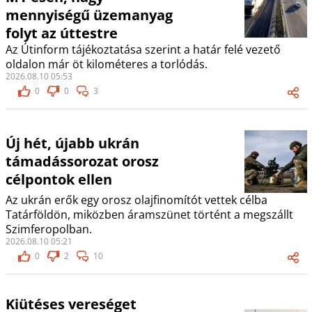
mennyiségű üzemanyag
folyt az úttestre
Az Útinform tájékoztatása szerint a határ felé vezető
oldalon már öt kilométeres a torlódás.
2026.08.10 05:53
0
0
3
Új hét, újabb ukrán
támadássorozat orosz
célpontok ellen
Az ukrán erők egy orosz olajfinomítót vettek célba
Tatárföldön, miközben áramszünet történt a megszállt
Szimferopolban.
2026.08.10 05:21
0
2
10
Kiütéses vereséget