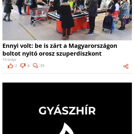
Ennyi volt: be is zárt a Magyarországon
boltot nyitó orosz szuperdiszkont
14 órája
2
6
39