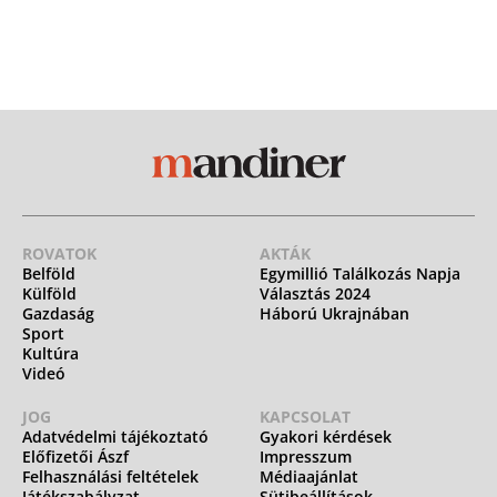
ROVATOK
AKTÁK
Belföld
Egymillió Találkozás Napja
Külföld
Választás 2024
Gazdaság
Háború Ukrajnában
Sport
Kultúra
Videó
JOG
KAPCSOLAT
Adatvédelmi tájékoztató
Gyakori kérdések
Előfizetői Ászf
Impresszum
Felhasználási feltételek
Médiaajánlat
Játékszabályzat
Sütibeállítások