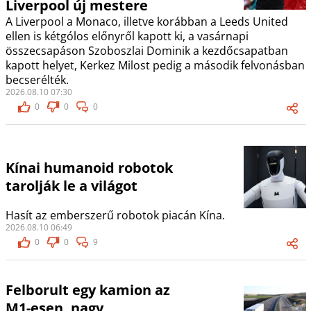
Liverpool új mestere
A Liverpool a Monaco, illetve korábban a Leeds United
ellen is kétgólos előnyről kapott ki, a vasárnapi
összecsapáson Szoboszlai Dominik a kezdőcsapatban
kapott helyet, Kerkez Milost pedig a második felvonásban
becserélték.
2026.08.10 07:30
0
0
0
Kínai humanoid robotok
tarolják le a világot
Hasít az emberszerű robotok piacán Kína.
2026.08.10 06:49
0
0
9
Felborult egy kamion az
M1-esen, nagy