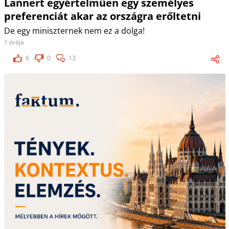
Lannert egyértelműen egy személyes
preferenciát akar az országra erőltetni
De egy miniszternek nem ez a dolga!
1 órája
6
0
13