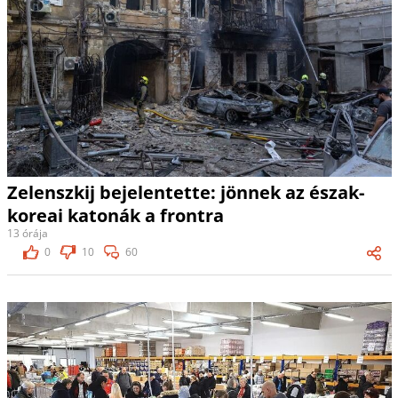
Zelenszkij bejelentette: jönnek az észak-
koreai katonák a frontra
13 órája
0
10
60