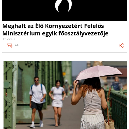
Meghalt az Élő Környezetért Felelős
Minisztérium egyik főosztályvezetője
15 órája
74