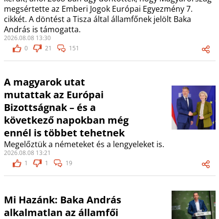
megsértette az Emberi Jogok Európai Egyezmény 7.
cikkét. A döntést a Tisza által államfőnek jelölt Baka
András is támogatta.
2026.08.08 13:30
0
21
151
A magyarok utat
mutattak az Európai
Bizottságnak – és a
következő napokban még
ennél is többet tehetnek
Megelőztük a németeket és a lengyeleket is.
2026.08.08 13:21
1
1
19
Mi Hazánk: Baka András
alkalmatlan az államfői