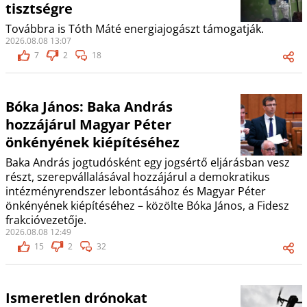
tisztségre
Továbbra is Tóth Máté energiajogászt támogatják.
2026.08.08 13:07
7
2
18
Bóka János: Baka András
hozzájárul Magyar Péter
önkényének kiépítéséhez
Baka András jogtudósként egy jogsértő eljárásban vesz
részt, szerepvállalásával hozzájárul a demokratikus
intézményrendszer lebontásához és Magyar Péter
önkényének kiépítéséhez – közölte Bóka János, a Fidesz
frakcióvezetője.
2026.08.08 12:49
15
2
32
Ismeretlen drónokat