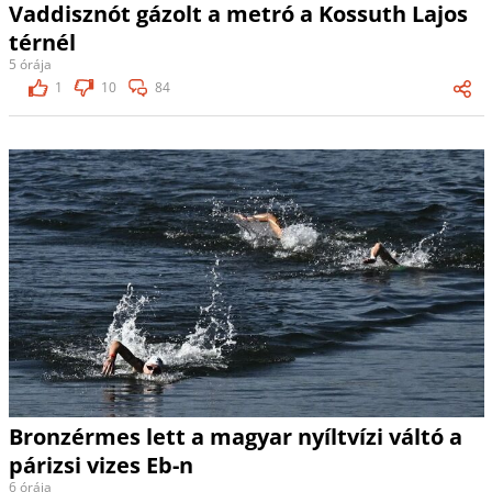
Vaddisznót gázolt a metró a Kossuth Lajos
térnél
5 órája
1
10
84
Bronzérmes lett a magyar nyíltvízi váltó a
párizsi vizes Eb-n
6 órája