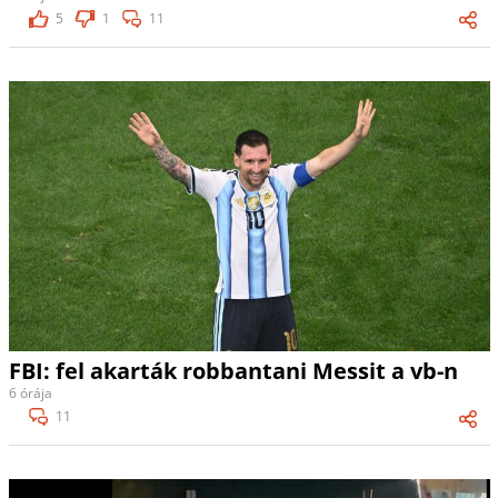
5
1
11
FBI: fel akarták robbantani Messit a vb-n
6 órája
11