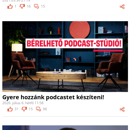
2021.03.30 21:19
1
16
15
Gyere hozzánk podcastet készíteni!
2026. július 6. hétfő 11:58
31
15
96