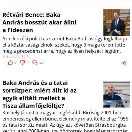
Rétvári Bence: Baka
András bosszút akar állni
a Fideszen
Az ellenzéki politikus szerint Baka András úgy foglalhatja
el a köztársasági elnöki széket, hogy ő maga teremtette
meg a precedenst arra, hogy az ilyen helyzet illegitim.
2026.08.08 13:48
7
1
28
Baka András és a tatai
sortűzper: miért állt ki az
egyik elítélt mellett a
Tisza államfőjelöltje?
Korbely Jánost a magyar Legfelsőbb Bíróság 2001-ben
emberiesség elleni bűncselekmény miatt ítélte el az 1956-
os tatai sortűz miatt. Az ügy ezt követően Strasbourgba
került, ahol 2008-ban úgy döntöttek, hogy Magyarország