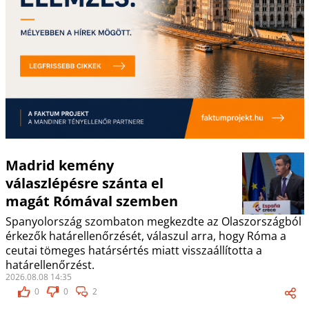
Madrid kemény
válaszlépésre szánta el
magát Rómával szemben
Spanyolország szombaton megkezdte az Olaszországból
érkezők határellenőrzését, válaszul arra, hogy Róma a
ceutai tömeges határsértés miatt visszaállította a
határellenőrzést.
2026.08.08 14:35
0
0
2