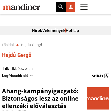
Hírek
Vélemények
Hetilap
Főoldal
Hajdú Gergő
⬤
Hajdú Gergő
1 db
cikk összesen
Szűrés
Ahang-kampányigazgató:
Biztonságos lesz az online
ellenzéki előválasztás