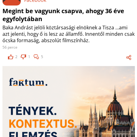
Megint be vagyunk csapva, ahogy 36 éve
egyfolytában
Baka Andrást jelöli köztársasági elnöknek a Tisza ...ami
azt jelenti, hogy ő is lesz az államfő. Innentől minden csak
ócska formaság, abszolút filmszínház.
56 perce
2
1
5