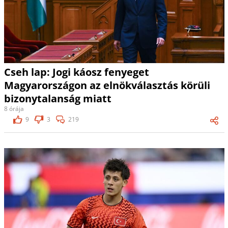
Cseh lap: Jogi káosz fenyeget
Magyarországon az elnökválasztás körüli
bizonytalanság miatt
8 órája
9
3
219