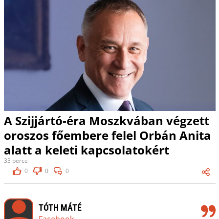
A Szijjártó-éra Moszkvában végzett
oroszos főembere felel Orbán Anita
alatt a keleti kapcsolatokért
33 perce
0
0
0
TÓTH MÁTÉ
Facebook