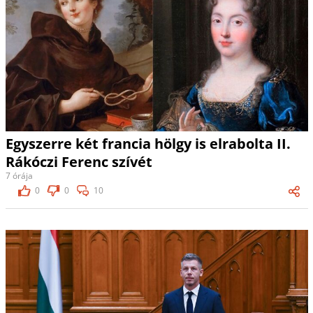
Egyszerre két francia hölgy is elrabolta II.
Rákóczi Ferenc szívét
7 órája
0
0
10