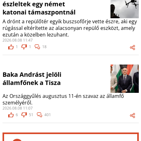
észleltek egy német
katonai támaszpontnál
A drónt a repülőtér egyik buszsofőrje vette észre, aki egy
rúgással eltérítette az alacsonyan repülő eszközt, amely
ezután a közelben lezuhant.
2026.08.08 11:47
1
1
18
Baka Andrást jelöli
államfőnek a Tisza
Az Országgyűlés augusztus 11-én szavaz az államfő
személyéről.
2026.08.08 11:07
6
51
401