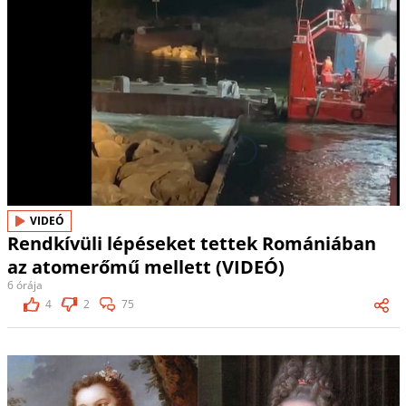
VIDEÓ
Rendkívüli lépéseket tettek Romániában
az atomerőmű mellett (VIDEÓ)
6 órája
4
2
75