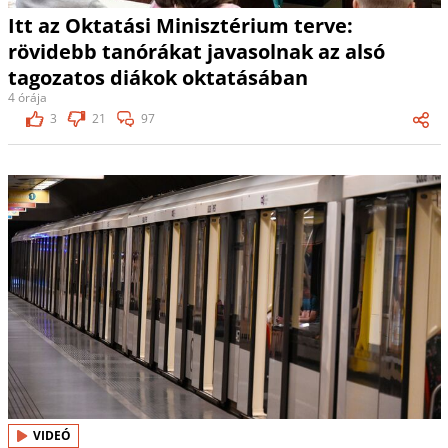
Itt az Oktatási Minisztérium terve:
rövidebb tanórákat javasolnak az alsó
tagozatos diákok oktatásában
4 órája
3
21
97
VIDEÓ