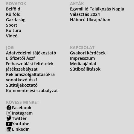
ROVATOK
AKTÁK
Belföld
Egymillió Találkozás Napja
Külföld
Választás 2024
Gazdaság
Háború Ukrajnában
Sport
Kultúra
Videó
JOG
KAPCSOLAT
Adatvédelmi tájékoztató
Gyakori kérdések
Előfizetői Ászf
Impresszum
Felhasználási feltételek
Médiaajánlat
Játékszabályzat
Sütibeállítások
Reklámszolgáltatásokra
vonatkozó Ászf
Sütitájékoztató
Kommentelési szabályzat
KÖVESS MINKET
Facebook
Instagram
Twitter
Youtube
LinkedIn