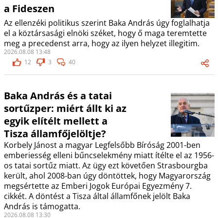
a Fideszen
Az ellenzéki politikus szerint Baka András úgy foglalhatja
el a köztársasági elnöki széket, hogy ő maga teremtette
meg a precedenst arra, hogy az ilyen helyzet illegitim.
2026.08.08 13:48
12
3
40
Baka András és a tatai
sortűzper: miért állt ki az
egyik elítélt mellett a
Tisza államfőjelöltje?
Korbely Jánost a magyar Legfelsőbb Bíróság 2001-ben
emberiesség elleni bűncselekmény miatt ítélte el az 1956-
os tatai sortűz miatt. Az ügy ezt követően Strasbourgba
került, ahol 2008-ban úgy döntöttek, hogy Magyarország
megsértette az Emberi Jogok Európai Egyezmény 7.
cikkét. A döntést a Tisza által államfőnek jelölt Baka
András is támogatta.
2026.08.08 13:30