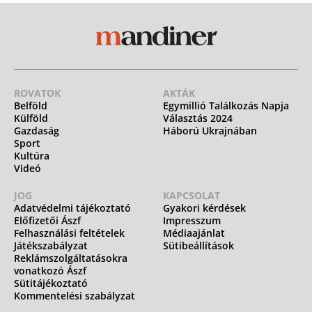
ROVATOK
AKTÁK
Belföld
Egymillió Találkozás Napja
Külföld
Választás 2024
Gazdaság
Háború Ukrajnában
Sport
Kultúra
Videó
JOG
KAPCSOLAT
Adatvédelmi tájékoztató
Gyakori kérdések
Előfizetői Ászf
Impresszum
Felhasználási feltételek
Médiaajánlat
Játékszabályzat
Sütibeállítások
Reklámszolgáltatásokra
vonatkozó Ászf
Sütitájékoztató
Kommentelési szabályzat