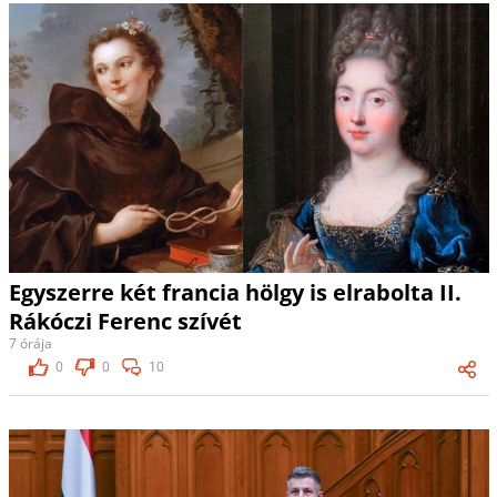
Egyszerre két francia hölgy is elrabolta II.
Rákóczi Ferenc szívét
7 órája
0
0
10