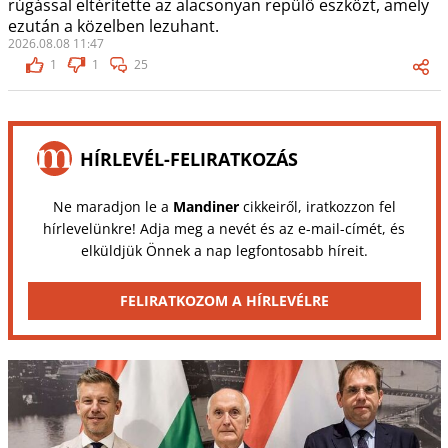
rúgással eltérítette az alacsonyan repülő eszközt, amely
ezután a közelben lezuhant.
2026.08.08 11:47
1
1
25
HÍRLEVÉL-FELIRATKOZÁS
Ne maradjon le a
Mandiner
cikkeiről, iratkozzon fel
hírlevelünkre! Adja meg a nevét és az e-mail-címét, és
elküldjük Önnek a nap legfontosabb híreit.
FELIRATKOZOM A HÍRLEVÉLRE