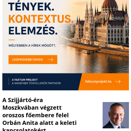
A Szijjártó-éra
Moszkvában végzett
oroszos főembere felel
Orbán Anita alatt a keleti
kapcsolatokért