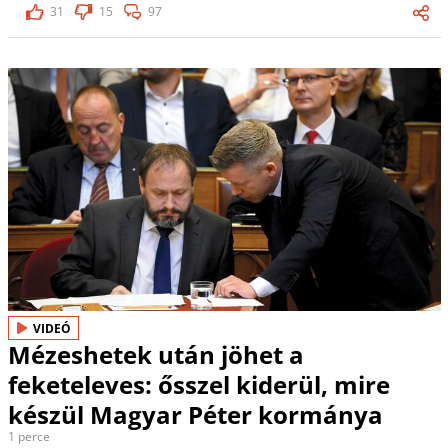
31
15
97
VIDEÓ
Mézeshetek után jöhet a
feketeleves: ősszel kiderül, mire
készül Magyar Péter kormánya
1 perce