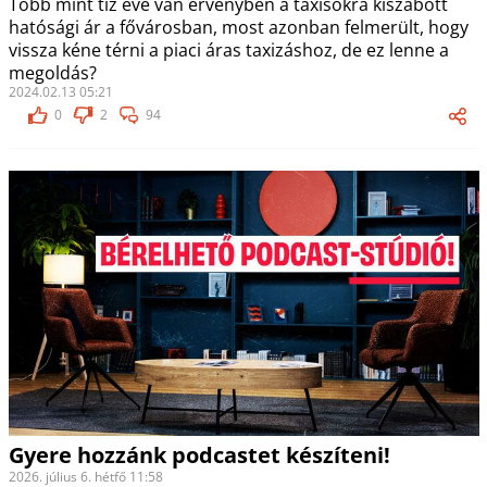
Több mint tíz éve van érvényben a taxisokra kiszabott
hatósági ár a fővárosban, most azonban felmerült, hogy
vissza kéne térni a piaci áras taxizáshoz, de ez lenne a
megoldás?
2024.02.13 05:21
0
2
94
Gyere hozzánk podcastet készíteni!
2026. július 6. hétfő 11:58