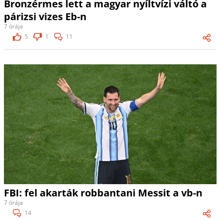
Bronzérmes lett a magyar nyíltvízi váltó a
párizsi vizes Eb-n
7 órája
5
1
11
FBI: fel akarták robbantani Messit a vb-n
7 órája
14