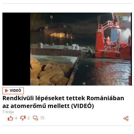
VIDEÓ
Rendkívüli lépéseket tettek Romániában
az atomerőmű mellett (VIDEÓ)
7 órája
4
2
75