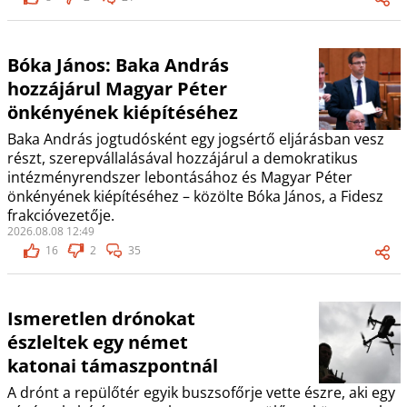
Bóka János: Baka András
hozzájárul Magyar Péter
önkényének kiépítéséhez
Baka András jogtudósként egy jogsértő eljárásban vesz
részt, szerepvállalásával hozzájárul a demokratikus
intézményrendszer lebontásához és Magyar Péter
önkényének kiépítéséhez – közölte Bóka János, a Fidesz
frakcióvezetője.
2026.08.08 12:49
16
2
35
Ismeretlen drónokat
észleltek egy német
katonai támaszpontnál
A drónt a repülőtér egyik buszsofőrje vette észre, aki egy