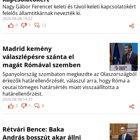
Nagy Gábor Ferencet keleti és távol-keleti kapcsolatokért
felelős államtitkárnak nevezték ki.
2026.08.08 15:22
0
1
12
Madrid kemény
válaszlépésre szánta el
magát Rómával szemben
Spanyolország szombaton megkezdte az Olaszországból
érkezők határellenőrzését, válaszul arra, hogy Róma a
ceutai tömeges határsértés miatt visszaállította a
határellenőrzést.
2026.08.08 14:35
0
1
8
Rétvári Bence: Baka
András bosszút akar állni