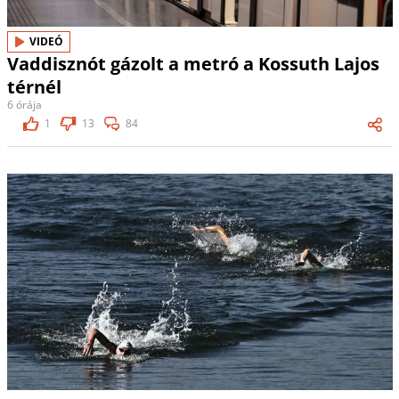
VIDEÓ
Vaddisznót gázolt a metró a Kossuth Lajos
térnél
6 órája
1
13
84