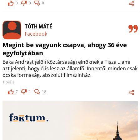
0
0
0
TÓTH MÁTÉ
Facebook
Megint be vagyunk csapva, ahogy 36 éve
egyfolytában
Baka Andrást jelöli köztársasági elnöknek a Tisza ...ami
azt jelenti, hogy ő is lesz az államfő. Innentől minden csak
ócska formaság, abszolút filmszínház.
1 órája
7
1
18