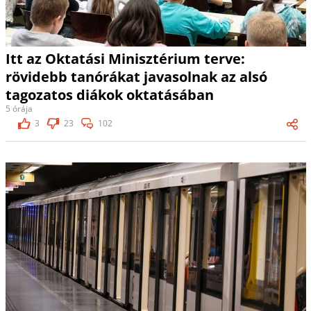
Itt az Oktatási Minisztérium terve:
rövidebb tanórákat javasolnak az alsó
tagozatos diákok oktatásában
5 órája
3
23
102