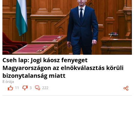
Cseh lap: Jogi káosz fenyeget
Magyarországon az elnökválasztás körüli
bizonytalanság miatt
8 órája
11
3
222