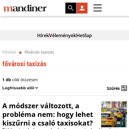
Hírek
Vélemények
Hetilap
Főoldal
fővárosi taxizás
⬤
fővárosi taxizás
1 db
cikk összesen
Szűrés
A módszer változott, a
probléma nem: hogy lehet
kiszűrni a csaló taxisokat?