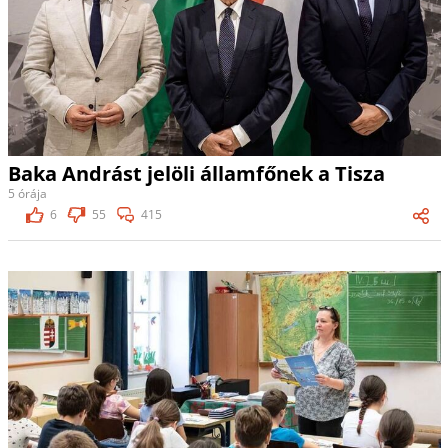
Baka Andrást jelöli államfőnek a Tisza
5 órája
6
55
415