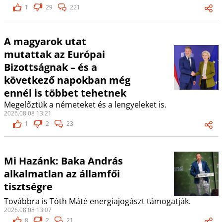
1
29
221
A magyarok utat
mutattak az Európai
Bizottságnak – és a
következő napokban még
ennél is többet tehetnek
Megelőztük a németeket és a lengyeleket is.
2026.08.08 13:21
1
2
23
Mi Hazánk: Baka András
alkalmatlan az államfői
tisztségre
Továbbra is Tóth Máté energiajogászt támogatják.
2026.08.08 13:07
8
2
21