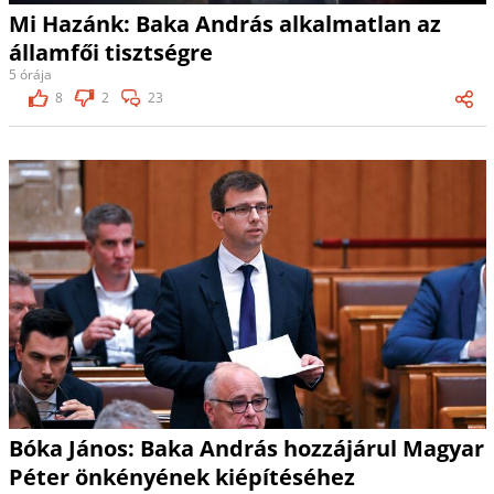
Mi Hazánk: Baka András alkalmatlan az
államfői tisztségre
5 órája
8
2
23
Bóka János: Baka András hozzájárul Magyar
Péter önkényének kiépítéséhez