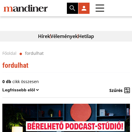
Hírek
Vélemények
Hetilap
Főoldal
fordulhat
⬤
fordulhat
0 db
cikk összesen
Szűrés