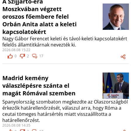
A Szijjártó-éra
Moszkvában végzett
oroszos főembere felel
Orbán Anita alatt a keleti
kapcsolatokért
Nagy Gábor Ferencet keleti és távol-keleti kapcsolatokért
felelős államtitkárnak nevezték ki.
2026.08.08 15:22
0
2
17
Madrid kemény
válaszlépésre szánta el
magát Rómával szemben
Spanyolország szombaton megkezdte az Olaszországból
érkezők határellenőrzését, válaszul arra, hogy Róma a
ceutai tömeges határsértés miatt visszaállította a
határellenőrzést.
2026.08.08 14:35