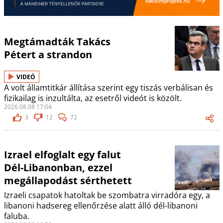
Megtámadták Takács
Pétert a strandon
VIDEÓ
A volt államtitkár állítása szerint egy tiszás verbálisan és
fizikailag is inzultálta, az esetről videót is közölt.
2026.08.08 17:04
3
12
72
Izrael elfoglalt egy falut
Dél-Libanonban, ezzel
megállapodást sérthetett
Izraeli csapatok hatoltak be szombatra virradóra egy, a
libanoni hadsereg ellenőrzése alatt álló dél-libanoni
faluba.