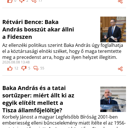
0
2
17
Rétvári Bence: Baka
András bosszút akar állni
a Fideszen
Az ellenzéki politikus szerint Baka András úgy foglalhatja
el a köztársasági elnöki széket, hogy ő maga teremtette
meg a precedenst arra, hogy az ilyen helyzet illegitim.
2026.08.08 13:48
12
5
55
Baka András és a tatai
sortűzper: miért állt ki az
egyik elítélt mellett a
Tisza államfőjelöltje?
Korbely Jánost a magyar Legfelsőbb Bíróság 2001-ben
emberiesség elleni bűncselekmény miatt ítélte el az 1956-