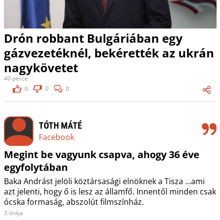
Drón robbant Bulgáriában egy
gázvezetéknél, bekérették az ukrán
nagykövetet
40 perce
0
0
0
TÓTH MÁTÉ
Facebook
Megint be vagyunk csapva, ahogy 36 éve
egyfolytában
Baka Andrást jelöli köztársasági elnöknek a Tisza ...ami
azt jelenti, hogy ő is lesz az államfő. Innentől minden csak
ócska formaság, abszolút filmszínház.
3 órája