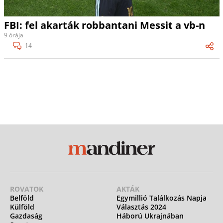
FBI: fel akarták robbantani Messit a vb-n
9 órája
14
ROVATOK
AKTÁK
Belföld
Egymillió Találkozás Napja
Külföld
Választás 2024
Gazdaság
Háború Ukrajnában