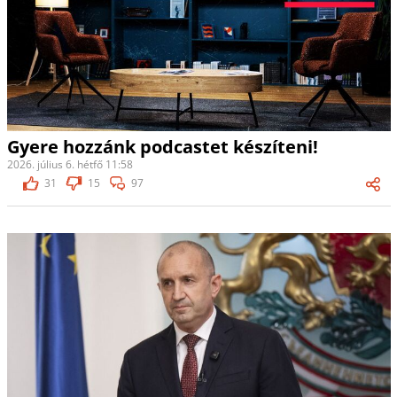
Gyere hozzánk podcastet készíteni!
2026. július 6. hétfő 11:58
31
15
97