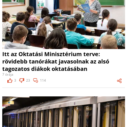
Itt az Oktatási Minisztérium terve:
rövidebb tanórákat javasolnak az alsó
tagozatos diákok oktatásában
7 órája
3
23
114