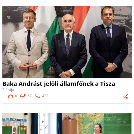
Baka Andrást jelöli államfőnek a Tisza
7 órája
6
57
422