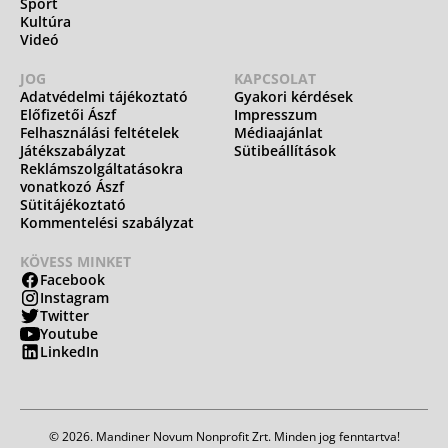
Sport
Kultúra
Videó
JOG
KAPCSOLAT
Adatvédelmi tájékoztató
Gyakori kérdések
Előfizetői Ászf
Impresszum
Felhasználási feltételek
Médiaajánlat
Játékszabályzat
Sütibeállítások
Reklámszolgáltatásokra
vonatkozó Ászf
Sütitájékoztató
Kommentelési szabályzat
KÖVESS MINKET
Facebook
Instagram
Twitter
Youtube
LinkedIn
© 2026. Mandiner Novum Nonprofit Zrt. Minden jog fenntartva!