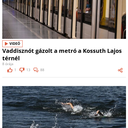
VIDEÓ
Vaddisznót gázolt a metró a Kossuth Lajos
térnél
8 órája
1
13
88