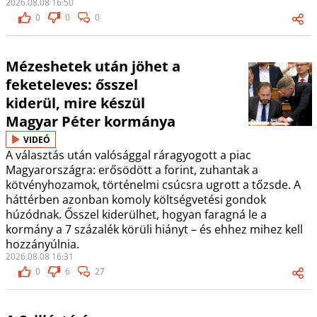
2026.08.08 16:50
0
0
0
Mézeshetek után jöhet a
feketeleves: ősszel
kiderül, mire készül
Magyar Péter kormánya
VIDEÓ
A választás után valósággal ráragyogott a piac
Magyarországra: erősödött a forint, zuhantak a
kötvényhozamok, történelmi csúcsra ugrott a tőzsde. A
háttérben azonban komoly költségvetési gondok
húzódnak. Ősszel kiderülhet, hogyan faragná le a
kormány a 7 százalék körüli hiányt – és ehhez mihez kell
hozzányúlnia.
2026.08.08 16:31
0
6
27