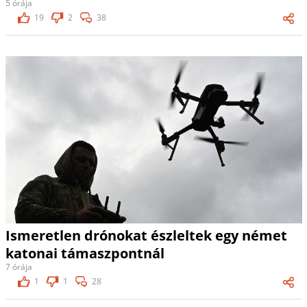
5 órája
19
2
38
Ismeretlen drónokat észleltek egy német
katonai támaszpontnál
7 órája
1
1
28