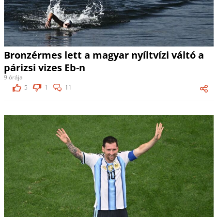
Bronzérmes lett a magyar nyíltvízi váltó a
párizsi vizes Eb-n
9 órája
5
1
11