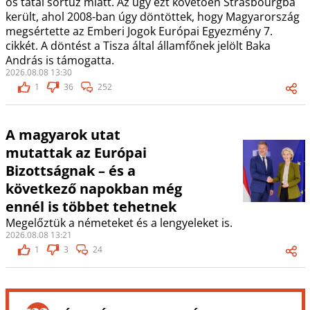
os tatai sortűz miatt. Az ügy ezt követően Strasbourgba
került, ahol 2008-ban úgy döntöttek, hogy Magyarország
megsértette az Emberi Jogok Európai Egyezmény 7.
cikkét. A döntést a Tisza által államfőnek jelölt Baka
András is támogatta.
2026.08.08 13:30
1
36
252
A magyarok utat
mutattak az Európai
Bizottságnak – és a
következő napokban még
ennél is többet tehetnek
Megelőztük a németeket és a lengyeleket is.
2026.08.08 13:21
1
3
24