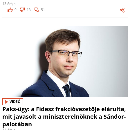
13 órája
0
13
51
VIDEÓ
Paks-ügy: a Fidesz frakcióvezetője elárulta,
mit javasolt a miniszterelnöknek a Sándor-
palotában
14 órája