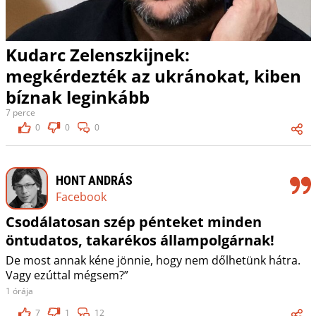
Kudarc Zelenszkijnek:
megkérdezték az ukránokat, kiben
bíznak leginkább
7 perce
0
0
0
HONT ANDRÁS
Facebook
Csodálatosan szép pénteket minden
öntudatos, takarékos állampolgárnak!
De most annak kéne jönnie, hogy nem dőlhetünk hátra.
Vagy ezúttal mégsem?”
1 órája
7
1
12