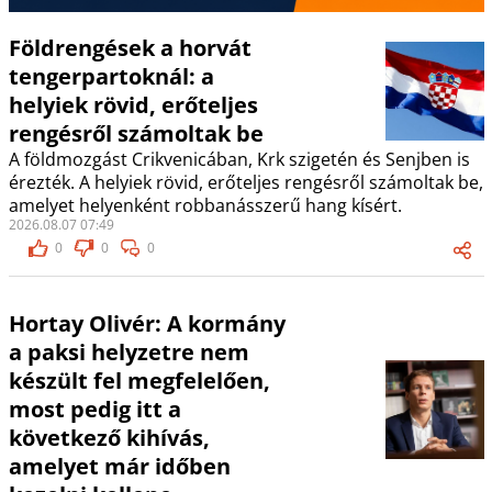
Földrengések a horvát
tengerpartoknál: a
helyiek rövid, erőteljes
rengésről számoltak be
A földmozgást Crikvenicában, Krk szigetén és Senjben is
érezték. A helyiek rövid, erőteljes rengésről számoltak be,
amelyet helyenként robbanásszerű hang kísért.
2026.08.07 07:49
0
0
0
Hortay Olivér: A kormány
a paksi helyzetre nem
készült fel megfelelően,
most pedig itt a
következő kihívás,
amelyet már időben