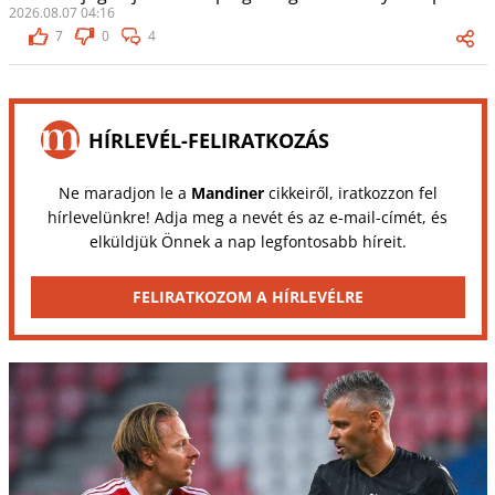
2026.08.07 04:16
7
0
4
HÍRLEVÉL-FELIRATKOZÁS
Ne maradjon le a
Mandiner
cikkeiről, iratkozzon fel
hírlevelünkre! Adja meg a nevét és az e-mail-címét, és
elküldjük Önnek a nap legfontosabb híreit.
FELIRATKOZOM A HÍRLEVÉLRE