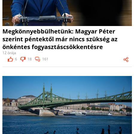
Megkönnyebbülhetünk: Magyar Péter
szerint péntektől már nincs szükség az
önkéntes fogyasztáscsökkentésre
12 órája
6
18
161