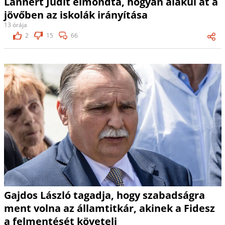
Lannert Judit elmondta, hogyan alakul át a
jövőben az iskolák irányítása
13 órája
2
15
66
Gajdos László tagadja, hogy szabadságra
ment volna az államtitkár, akinek a Fidesz
a felmentését követeli