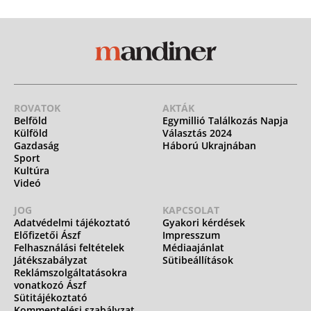
ROVATOK
AKTÁK
Belföld
Egymillió Találkozás Napja
Külföld
Választás 2024
Gazdaság
Háború Ukrajnában
Sport
Kultúra
Videó
JOG
KAPCSOLAT
Adatvédelmi tájékoztató
Gyakori kérdések
Előfizetői Ászf
Impresszum
Felhasználási feltételek
Médiaajánlat
Játékszabályzat
Sütibeállítások
Reklámszolgáltatásokra
vonatkozó Ászf
Sütitájékoztató
Kommentelési szabályzat