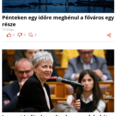
Pénteken egy időre megbénul a főváros egy
része
13 órája
0
0
8