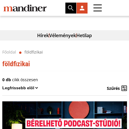
Hírek
Vélemények
Hetilap
Főoldal
földfizikai
⬤
földfizikai
0 db
cikk összesen
Szűrés