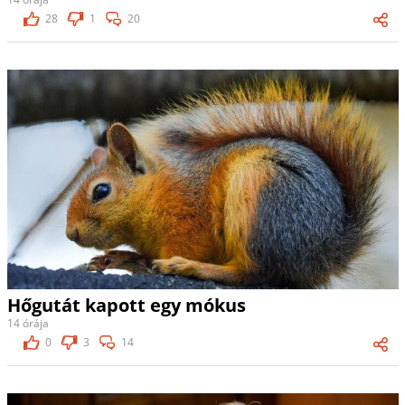
28
1
20
Hőgutát kapott egy mókus
14 órája
0
3
14