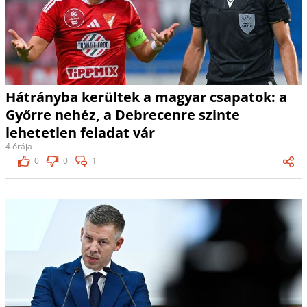
Hátrányba kerültek a magyar csapatok: a
Győrre nehéz, a Debrecenre szinte
lehetetlen feladat vár
4 órája
0
0
1