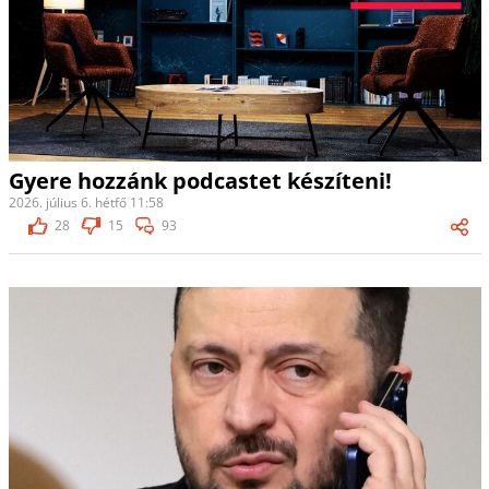
Gyere hozzánk podcastet készíteni!
2026. július 6. hétfő 11:58
28
15
93