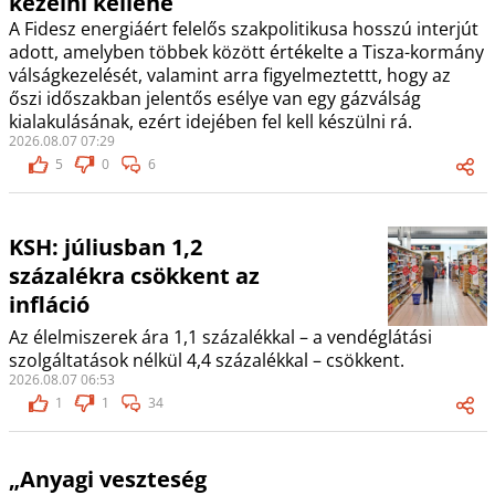
kezelni kellene
A Fidesz energiáért felelős szakpolitikusa hosszú interjút
adott, amelyben többek között értékelte a Tisza-kormány
válságkezelését, valamint arra figyelmeztettt, hogy az
őszi időszakban jelentős esélye van egy gázválság
kialakulásának, ezért idejében fel kell készülni rá.
2026.08.07 07:29
5
0
6
KSH: júliusban 1,2
százalékra csökkent az
infláció
Az élelmiszerek ára 1,1 százalékkal – a vendéglátási
szolgáltatások nélkül 4,4 százalékkal – csökkent.
2026.08.07 06:53
1
1
34
„Anyagi veszteség