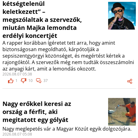
kétségtelenül
keletkezett” –
megszólaltak a szervezők,
miután Majka lemondta
erdélyi koncertjét
A rapper korábban ígéretet tett arra, hogy amint
biztonságosan megoldható, kárpótolják a
sepsiszentgyörgyi közönséget, és megértést kértek a
rajongóktól. A szervezők még nem tudták összeszámolni
az anyagi kárt, amit a lemondás okozott.
2026.08.07 05:38
1
10
37
Nagy erőkkel keresi az
ország a férfit, aki
megitatott egy gólyát
Nagy meglepetés vár a Magyar Közút egyik dolgozójára.
2026.08.07 05:08