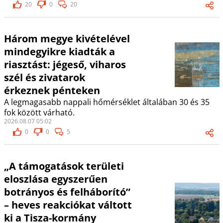
20
0
20
Három megye kivételével
mindegyikre kiadták a
riasztást: jégeső, viharos
szél és zivatarok
érkeznek pénteken
A legmagasabb nappali hőmérséklet általában 30 és 35
fok között várható.
2026.08.07 05:02
0
0
5
„A támogatások területi
eloszlása egyszerűen
botrányos és felháborító”
– heves reakciókat váltott
ki a Tisza-kormány