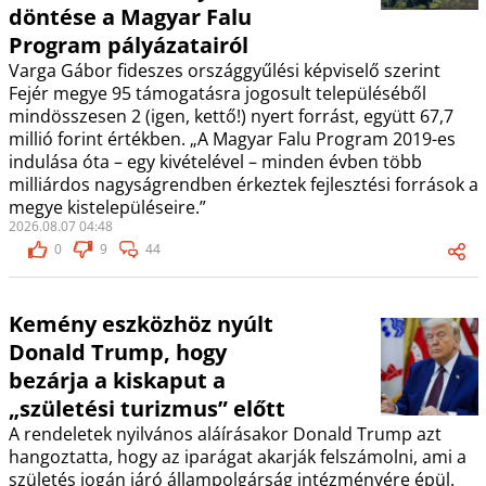
döntése a Magyar Falu
Program pályázatairól
Varga Gábor fideszes országgyűlési képviselő szerint
Fejér megye 95 támogatásra jogosult településéből
mindösszesen 2 (igen, kettő!) nyert forrást, együtt 67,7
millió forint értékben. „A Magyar Falu Program 2019-es
indulása óta – egy kivételével – minden évben több
milliárdos nagyságrendben érkeztek fejlesztési források a
megye kistelepüléseire.”
2026.08.07 04:48
0
9
44
Kemény eszközhöz nyúlt
Donald Trump, hogy
bezárja a kiskaput a
„születési turizmus” előtt
A rendeletek nyilvános aláírásakor Donald Trump azt
hangoztatta, hogy az iparágat akarják felszámolni, ami a
születés jogán járó állampolgárság intézményére épül.