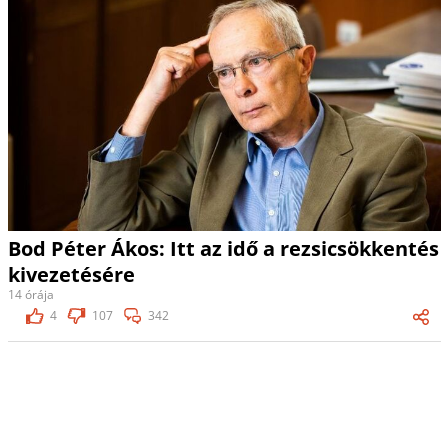
Bod Péter Ákos: Itt az idő a rezsicsökkentés
kivezetésére
14 órája
4
107
342