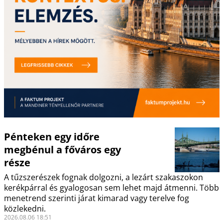
Pénteken egy időre
megbénul a főváros egy
része
A tűzszerészek fognak dolgozni, a lezárt szakaszokon
kerékpárral és gyalogosan sem lehet majd átmenni. Több
menetrend szerinti járat kimarad vagy terelve fog
közlekedni.
2026.08.06 18:51