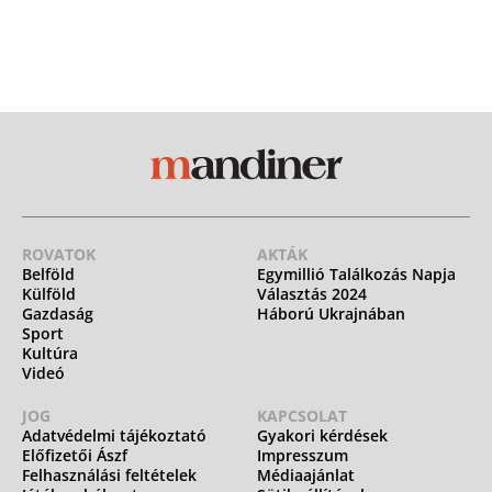
ROVATOK
AKTÁK
Belföld
Egymillió Találkozás Napja
Külföld
Választás 2024
Gazdaság
Háború Ukrajnában
Sport
Kultúra
Videó
JOG
KAPCSOLAT
Adatvédelmi tájékoztató
Gyakori kérdések
Előfizetői Ászf
Impresszum
Felhasználási feltételek
Médiaajánlat