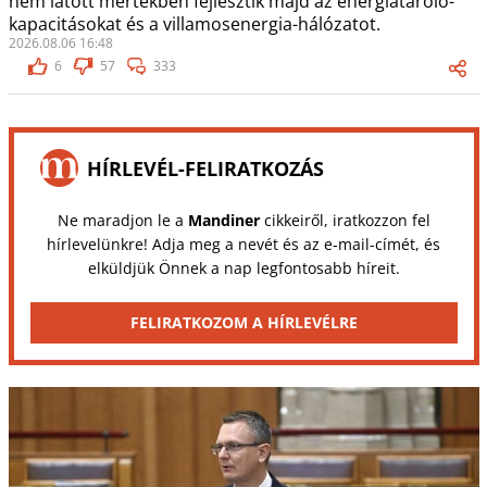
nem látott mértékben fejlesztik majd az energiatároló-
kapacitásokat és a villamosenergia-hálózatot.
2026.08.06 16:48
6
57
333
HÍRLEVÉL-FELIRATKOZÁS
Ne maradjon le a
Mandiner
cikkeiről, iratkozzon fel
hírlevelünkre! Adja meg a nevét és az e-mail-címét, és
elküldjük Önnek a nap legfontosabb híreit.
FELIRATKOZOM A HÍRLEVÉLRE