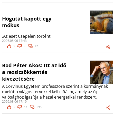
Hőgutát kapott egy
mókus
,Az eset Csepelen történt.
2026.08.06 17:43
0
3
12
Bod Péter Ákos: Itt az idő
a rezsicsökkentés
kivezetésére
A Corvinus Egyetem professzora szerint a kormánynak
mielőbb világos tervekkel kell előállni, amely az új
valósághoz igazítja a hazai energetikai rendszert.
2026.08.06 17:19
3
57
198