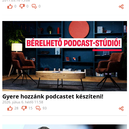
2017.03.16 15:08
0
0
0
Gyere hozzánk podcastet készíteni!
2026. július 6. hétfő 11:58
28
15
93