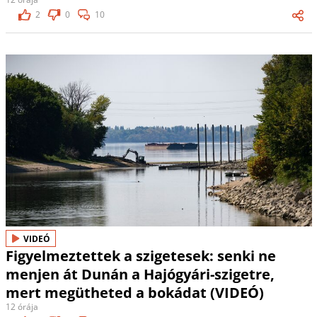
2
0
10
VIDEÓ
Figyelmeztettek a szigetesek: senki ne
menjen át Dunán a Hajógyári-szigetre,
mert megütheted a bokádat (VIDEÓ)
12 órája