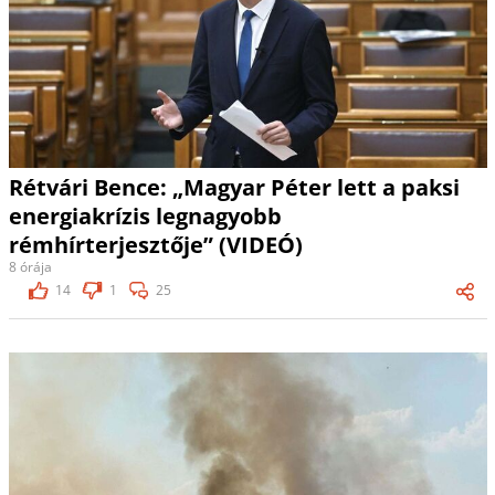
Rétvári Bence: „Magyar Péter lett a paksi
energiakrízis legnagyobb
rémhírterjesztője” (VIDEÓ)
8 órája
14
1
25