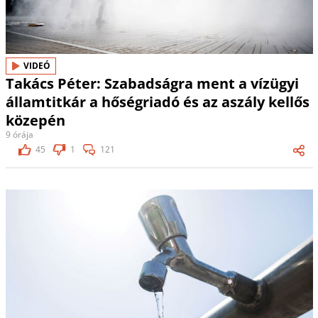
VIDEÓ
Takács Péter: Szabadságra ment a vízügyi
államtitkár a hőségriadó és az aszály kellős
közepén
9 órája
45
1
121