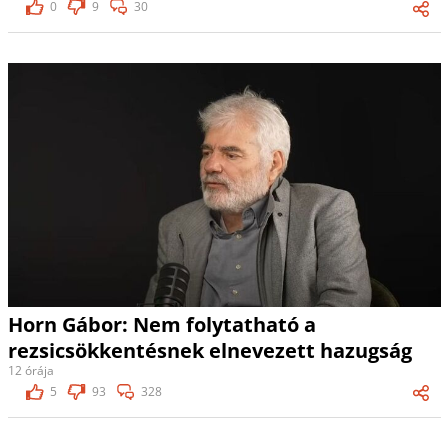
0
9
30
Horn Gábor: Nem folytatható a
rezsicsökkentésnek elnevezett hazugság
12 órája
5
93
328