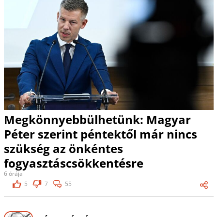
Megkönnyebbülhetünk: Magyar
Péter szerint péntektől már nincs
szükség az önkéntes
fogyasztáscsökkentésre
6 órája
5
7
55