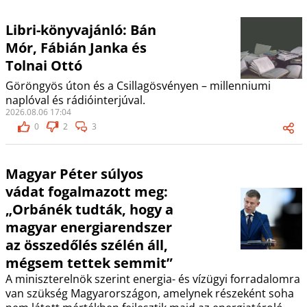
Libri-könyvajánló: Bán
Mór, Fábián Janka és
Tolnai Ottó
Göröngyös úton és a Csillagösvényen – millenniumi
naplóval és rádióinterjúval.
2026.08.06 17:04
0
2
3
Magyar Péter súlyos
vádat fogalmazott meg:
„Orbánék tudták, hogy a
magyar energiarendszer
az összedőlés szélén áll,
mégsem tettek semmit”
A miniszterelnök szerint energia- és vízügyi forradalomra
van szükség Magyarországon, amelynek részeként soha