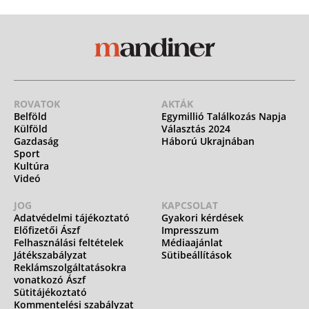
ROVATOK
AKTÁK
Belföld
Egymillió Találkozás Napja
Külföld
Választás 2024
Gazdaság
Háború Ukrajnában
Sport
Kultúra
Videó
JOG
KAPCSOLAT
Adatvédelmi tájékoztató
Gyakori kérdések
Előfizetői Ászf
Impresszum
Felhasználási feltételek
Médiaajánlat
Játékszabályzat
Sütibeállítások
Reklámszolgáltatásokra
vonatkozó Ászf
Sütitájékoztató
Kommentelési szabályzat