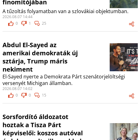
finomítójában
A tűzoltás folyamatban van a szlovákiai objektumban.
2026.08.07 14:44
0
1
25
Abdul El-Sayed az
amerikai demokraták új
sztárja, Trump máris
nekiment
El-Sayed nyerte a Demokrata Párt szenátorjelöltségi
versenyét Michigan államban.
2026.08.07 14:02
0
0
15
Sorsfordító áldozatot
hoztak a Tisza Párt
képviselői: koszos autóval