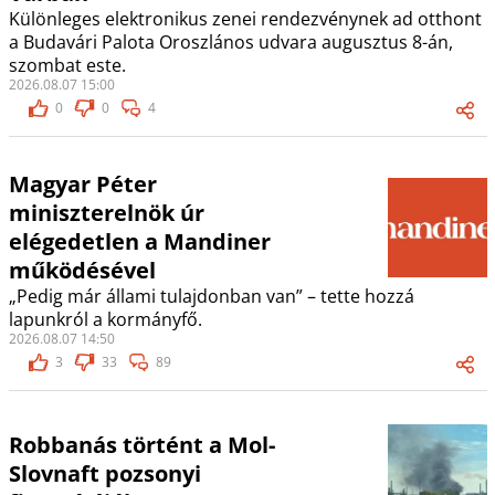
Különleges elektronikus zenei rendezvénynek ad otthont
a Budavári Palota Oroszlános udvara augusztus 8-án,
szombat este.
2026.08.07 15:00
0
0
4
Magyar Péter
miniszterelnök úr
elégedetlen a Mandiner
működésével
„Pedig már állami tulajdonban van” – tette hozzá
lapunkról a kormányfő.
2026.08.07 14:50
3
33
89
Robbanás történt a Mol-
Slovnaft pozsonyi