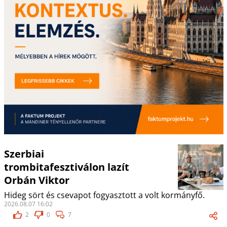
Szerbiai
trombitafesztiválon lazít
Orbán Viktor
Hideg sört és csevapot fogyasztott a volt kormányfő.
2026.08.07 16:02
2
0
7