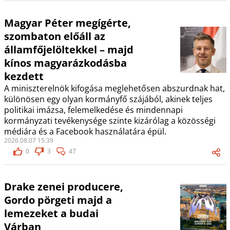
Magyar Péter megígérte,
szombaton előáll az
államfőjelöltekkel – majd
kínos magyarázkodásba
kezdett
A miniszterelnök kifogása meglehetősen abszurdnak hat,
különösen egy olyan kormányfő szájából, akinek teljes
politikai imázsa, felemelkedése és mindennapi
kormányzati tevékenysége szinte kizárólag a közösségi
médiára és a Facebook használatára épül.
2026.08.07 15:39
0
3
47
Drake zenei producere,
Gordo pörgeti majd a
lemezeket a budai
Várban