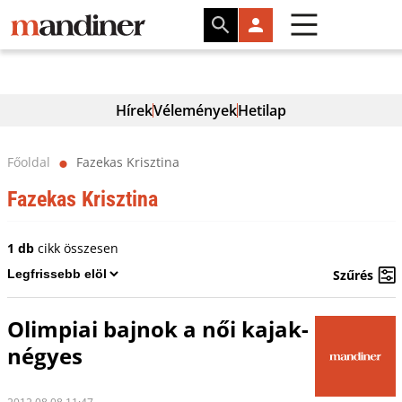
Hírek
Vélemények
Hetilap
Főoldal
Fazekas Krisztina
⬤
Fazekas Krisztina
1 db
cikk összesen
Szűrés
Olimpiai bajnok a női kajak-
négyes