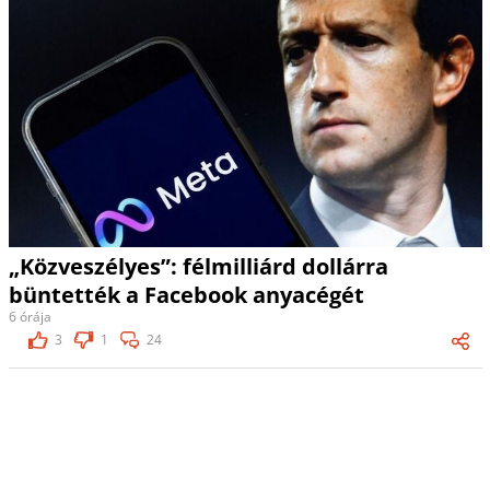
„Közveszélyes”: félmilliárd dollárra
büntették a Facebook anyacégét
6 órája
3
1
24