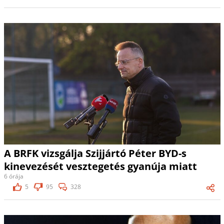
A BRFK vizsgálja Szijjártó Péter BYD-s
kinevezését vesztegetés gyanúja miatt
6 órája
5
95
328