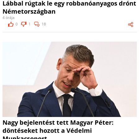
Lábbal rúgtak le egy robbanóanyagos drónt
Németországban
4 órája
0
1
18
Nagy bejelentést tett Magyar Péter:
döntéseket hozott a Védelmi
Munkacsoport