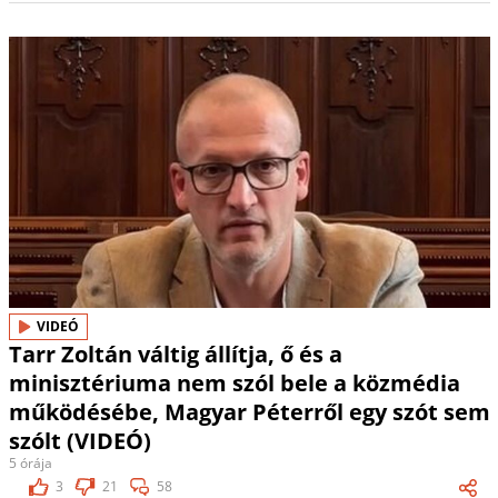
VIDEÓ
Tarr Zoltán váltig állítja, ő és a
minisztériuma nem szól bele a közmédia
működésébe, Magyar Péterről egy szót sem
szólt (VIDEÓ)
5 órája
3
21
58