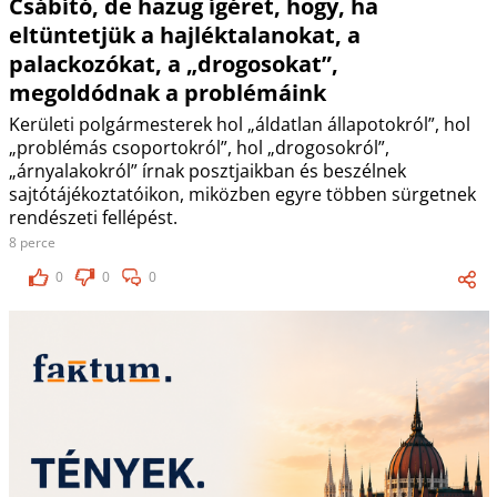
Csábító, de hazug ígéret, hogy, ha
eltüntetjük a hajléktalanokat, a
palackozókat, a „drogosokat”,
megoldódnak a problémáink
Kerületi polgármesterek hol „áldatlan állapotokról”, hol
„problémás csoportokról”, hol „drogosokról”,
„árnyalakokról” írnak posztjaikban és beszélnek
sajtótájékoztatóikon, miközben egyre többen sürgetnek
rendészeti fellépést.
8 perce
0
0
0