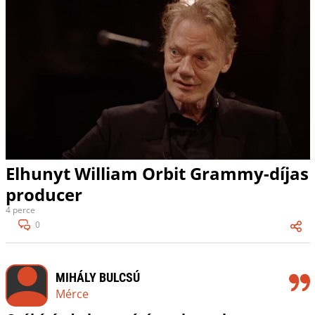
Elhunyt William Orbit Grammy-díjas
producer
4 perce
0
MIHÁLY BULCSÚ
Mérce