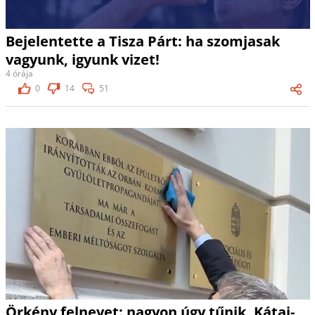
Bejelentette a Tisza Párt: ha szomjasak
vagyunk, igyunk vizet!
4 órája
0
14
51
Örkény felnevet: nagyon úgy tűnik, Kátai-