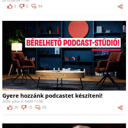
2012.08.08 11:47
0
0
84
Gyere hozzánk podcastet készíteni!
2026. július 6. hétfő 11:58
30
15
93