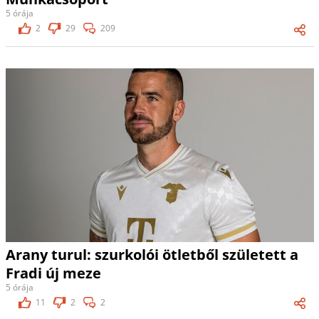
5 órája
2
29
209
Arany turul: szurkolói ötletből született a
Fradi új meze
5 órája
11
2
2