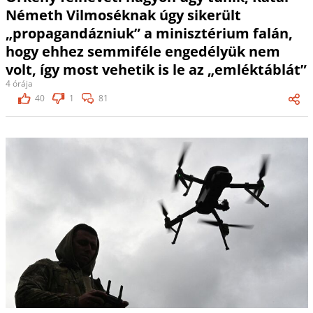
Németh Vilmoséknak úgy sikerült
„propagandázniuk” a minisztérium falán,
hogy ehhez semmiféle engedélyük nem
volt, így most vehetik is le az „emléktáblát”
4 órája
40
1
81