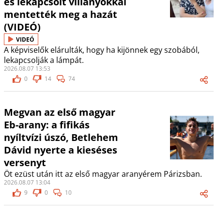
és lekapcsolt villanyokkal
mentették meg a hazát
(VIDEÓ)
VIDEÓ
A képviselők elárulták, hogy ha kijönnek egy szobából,
lekapcsolják a lámpát.
2026.08.07 13:53
0
14
74
Megvan az első magyar
Eb-arany: a fifikás
nyíltvízi úszó, Betlehem
Dávid nyerte a kieséses
versenyt
Öt ezüst után itt az első magyar aranyérem Párizsban.
2026.08.07 13:04
9
0
10