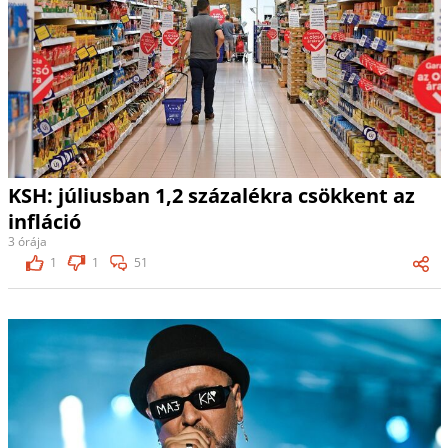
KSH: júliusban 1,2 százalékra csökkent az
infláció
3 órája
1
1
51