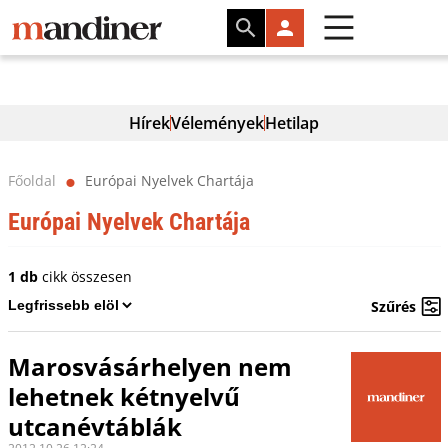
Hírek
Vélemények
Hetilap
Főoldal
Európai Nyelvek Chartája
⬤
Európai Nyelvek Chartája
1 db
cikk összesen
Szűrés
Marosvásárhelyen nem
lehetnek kétnyelvű
utcanévtáblák