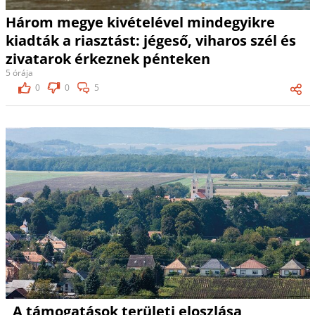
Három megye kivételével mindegyikre
kiadták a riasztást: jégeső, viharos szél és
zivatarok érkeznek pénteken
5 órája
0
0
5
„A támogatások területi eloszlása