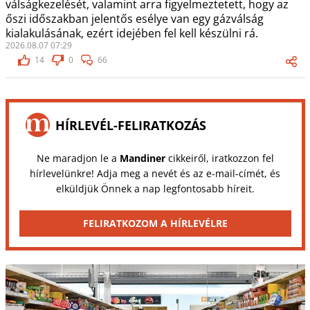
válságkezelését, valamint arra figyelmeztetett, hogy az
őszi időszakban jelentős esélye van egy gázválság
kialakulásának, ezért idejében fel kell készülni rá.
2026.08.07 07:29
14
0
66
HÍRLEVÉL-FELIRATKOZÁS
Ne maradjon le a
Mandiner
cikkeiről, iratkozzon fel
hírlevelünkre! Adja meg a nevét és az e-mail-címét, és
elküldjük Önnek a nap legfontosabb híreit.
FELIRATKOZOM A HÍRLEVÉLRE