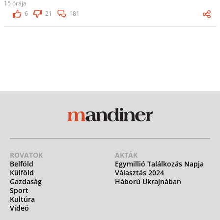
15 órája
6
21
181
ROVATOK
AKTÁK
Belföld
Egymillió Találkozás Napja
Külföld
Választás 2024
Gazdaság
Háború Ukrajnában
Sport
Kultúra
Videó