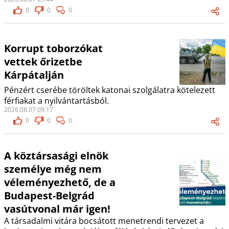
0
0
0
Korrupt toborzókat
vettek őrizetbe
Kárpátalján
Pénzért cserébe töröltek katonai szolgálatra kötelezett
férfiakat a nyilvántartásból.
2026.08.07 09:17
0
0
0
A köztársasági elnök
személye még nem
véleményezhető, de a
Budapest-Belgrád
vasútvonal már igen!
A társadalmi vitára bocsátott menetrendi tervezet a