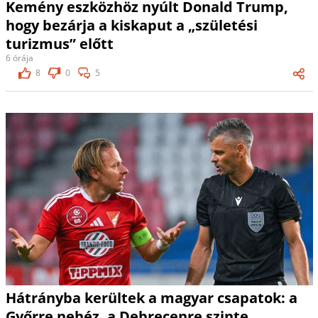
Kemény eszközhöz nyúlt Donald Trump,
hogy bezárja a kiskaput a „születési
turizmus” előtt
6 órája
8
0
5
Hátrányba kerültek a magyar csapatok: a
Győrre nehéz, a Debrecenre szinte