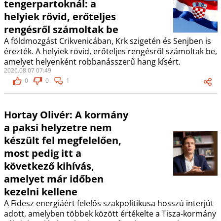
tengerpartoknál: a
helyiek rövid, erőteljes
rengésről számoltak be
A földmozgást Crikvenicában, Krk szigetén és Senjben is
érezték. A helyiek rövid, erőteljes rengésről számoltak be,
amelyet helyenként robbanásszerű hang kísért.
2026.08.07 07:49
0
0
1
Hortay Olivér: A kormány
a paksi helyzetre nem
készült fel megfelelően,
most pedig itt a
következő kihívás,
amelyet már időben
kezelni kellene
A Fidesz energiáért felelős szakpolitikusa hosszú interjút
adott, amelyben többek között értékelte a Tisza-kormány