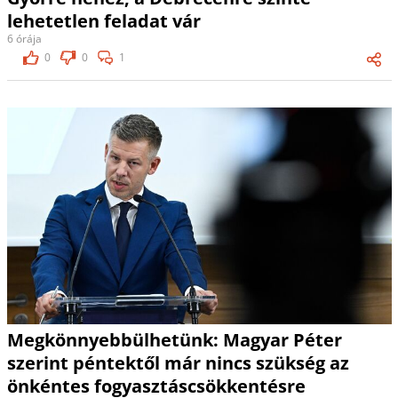
lehetetlen feladat vár
6 órája
0
0
1
Megkönnyebbülhetünk: Magyar Péter
szerint péntektől már nincs szükség az
önkéntes fogyasztáscsökkentésre