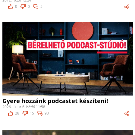
2012.10.26 12:24
0
0
5
Gyere hozzánk podcastet készíteni!
2026. július 6. hétfő 11:58
28
15
93