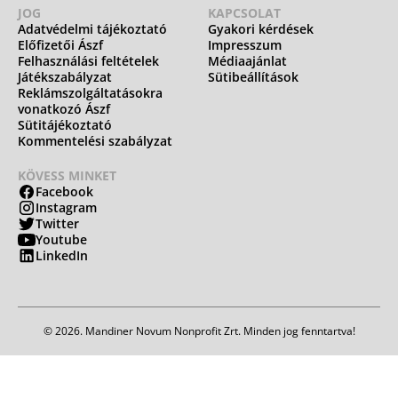
JOG
KAPCSOLAT
Adatvédelmi tájékoztató
Gyakori kérdések
Előfizetői Ászf
Impresszum
Felhasználási feltételek
Médiaajánlat
Játékszabályzat
Sütibeállítások
Reklámszolgáltatásokra
vonatkozó Ászf
Sütitájékoztató
Kommentelési szabályzat
KÖVESS MINKET
Facebook
Instagram
Twitter
Youtube
LinkedIn
© 2026. Mandiner Novum Nonprofit Zrt. Minden jog fenntartva!