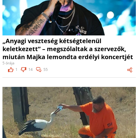
„Anyagi veszteség kétségtelenül
keletkezett” – megszólaltak a szervezők,
miután Majka lemondta erdélyi koncertjét
5 órája
1
14
55