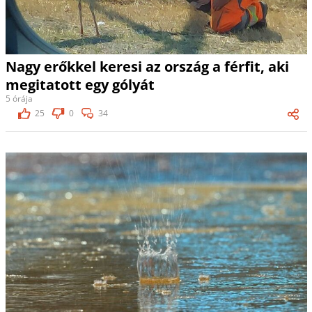
Nagy erőkkel keresi az ország a férfit, aki
megitatott egy gólyát
5 órája
25
0
34