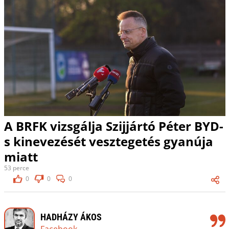
A BRFK vizsgálja Szijjártó Péter BYD-
s kinevezését vesztegetés gyanúja
miatt
53 perce
0
0
0
HADHÁZY ÁKOS
Facebook