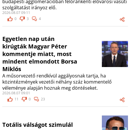
budapesti agglomerációban félóránkénti elővárosi vasúti
szolgáltatást irányoz elő.
2026.08.07 09:11
0
3
4
Egyetlen nap után
kirúgták Magyar Péter
kommentje miatt, most
mindent elmondott Borsa
Miklós
A műsorvezető rendkívül aggályosnak tartja, ha
közintézmények vezetői néhány száz kommentelő
véleménye alapján hoznak meg döntéseket.
2026.08.07 09:01
11
0
23
Totális válságot szimulál