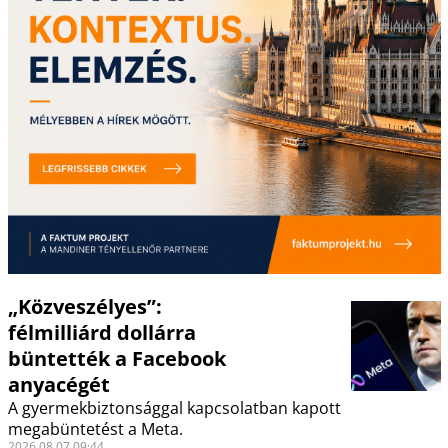
„Közveszélyes”:
félmilliárd dollárra
büntették a Facebook
anyacégét
A gyermekbiztonsággal kapcsolatban kapott
megabüntetést a Meta.
2026.08.07 09:44