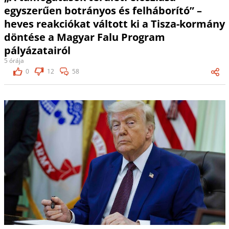
egyszerűen botrányos és felháborító” –
heves reakciókat váltott ki a Tisza-kormány
döntése a Magyar Falu Program
pályázatairól
5 órája
0
12
58