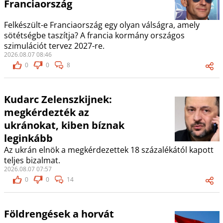
Franciaország
Felkészült-e Franciaország egy olyan válságra, amely
sötétségbe taszítja? A francia kormány országos
szimulációt tervez 2027-re.
2026.08.07 08:46
0
0
8
Kudarc Zelenszkijnek:
megkérdezték az
ukránokat, kiben bíznak
leginkább
Az ukrán elnök a megkérdezettek 18 százalékától kapott
teljes bizalmat.
2026.08.07 07:57
0
0
14
Földrengések a horvát