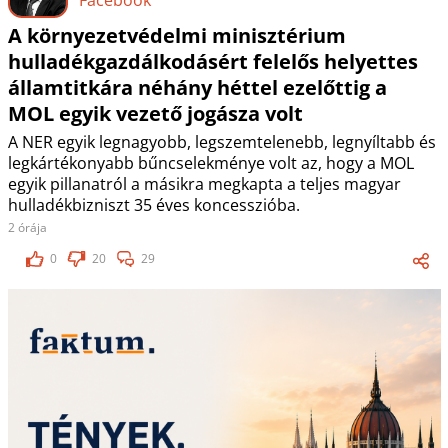
A környezetvédelmi minisztérium
hulladékgazdálkodásért felelős helyettes
államtitkára néhány héttel ezelőttig a
MOL egyik vezető jogásza volt
A NER egyik legnagyobb, legszemtelenebb, legnyíltabb és
legkártékonyabb bűncselekménye volt az, hogy a MOL
egyik pillanatról a másikra megkapta a teljes magyar
hulladékbizniszt 35 éves koncesszióba.
2 órája
0
20
29