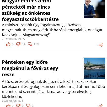
Magyar Péter szerint
péntektől már nincs
szükség az önkéntes
fogyasztáscsökkentésre
A miniszterelnök úgy fogalmazott, „közösen
megcsináltuk, és megvédtük hazánk energiabiztonságát.
Köszönjük, Magyarország!”
2026.08.06 19:05
6
14
119
Pénteken egy időre
megbénul a főváros egy
része
A tűzszerészek fognak dolgozni, a lezárt szakaszokon
kerékpárral és gyalogosan sem lehet majd átmenni. Több
menetrend szerinti járat kimarad vagy terelve fog
közlekedni.
2026.08.06 18:51
0
0
3