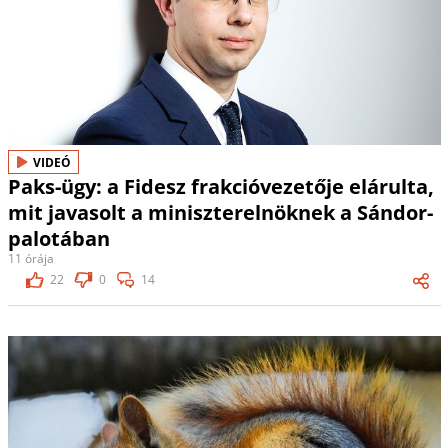
VIDEÓ
Paks-ügy: a Fidesz frakcióvezetője elárulta,
mit javasolt a miniszterelnöknek a Sándor-
palotában
11 órája
22
0
14