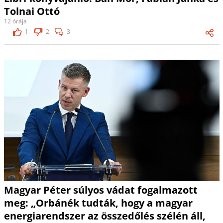
Tolnai Ottó
12 órája
1
2
3
Magyar Péter súlyos vádat fogalmazott
meg: „Orbánék tudták, hogy a magyar
energiarendszer az összedőlés szélén áll,