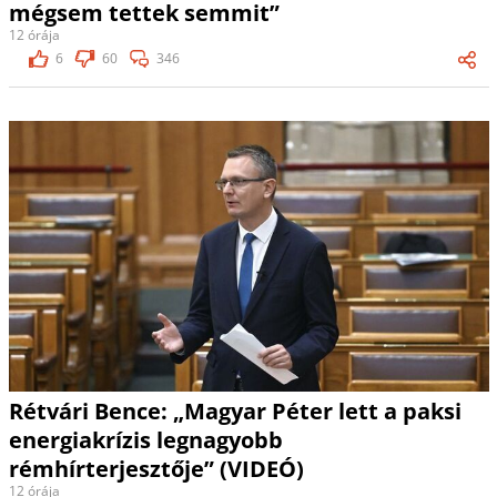
mégsem tettek semmit”
12 órája
6
60
346
Rétvári Bence: „Magyar Péter lett a paksi
energiakrízis legnagyobb
rémhírterjesztője” (VIDEÓ)
12 órája