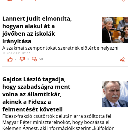
Lannert Judit elmondta,
hogyan alakul át a
jövőben az iskolák
irányítása
A szakmai szempontokat szeretnék előtérbe helyezni.
2026.08.06 18:27
2
8
58
Gajdos László tagadja,
hogy szabadságra ment
volna az államtitkár,
akinek a Fidesz a
felmentését követeli
Fidesz-frakció csütörtök délután arra szólította fel
Magyar Péter miniszterelnököt, hogy bocsássa el
Kelemen Ágnest, aki információik szerint „külföldön