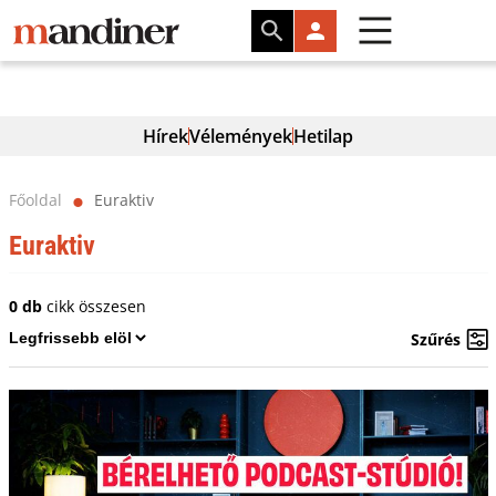
Hírek
Vélemények
Hetilap
Főoldal
Euraktiv
⬤
Euraktiv
0 db
cikk összesen
Szűrés