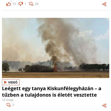
15
1
29
VIDEÓ
Leégett egy tanya Kiskunfélegyházán – a
tűzben a tulajdonos is életét vesztette
12 órája
3