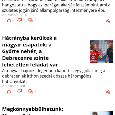
hangoztatta, hogy az iparágat akarják felszámolni, ami a
születés jogán járó állampolgárság intézményére épül.
2026.08.07 04:16
2
0
2
Hátrányba kerültek a
magyar csapatok: a
Győrre nehéz, a
Debrecenre szinte
lehetetlen feladat vár
A magyar bajnok idegenben kapott ki egy góllal, míg a
debreceniek itthon szedték össze háromgólos
hátrányukat.
2026.08.07 04:01
0
0
1
Megkönnyebbülhetünk: