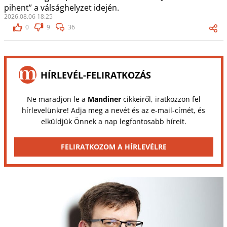
pihent” a válsághelyzet idején.
2026.08.06 18:25
0
9
36
HÍRLEVÉL-FELIRATKOZÁS
Ne maradjon le a
Mandiner
cikkeiről, iratkozzon fel
hírlevelünkre! Adja meg a nevét és az e-mail-címét, és
elküldjük Önnek a nap legfontosabb híreit.
FELIRATKOZOM A HÍRLEVÉLRE