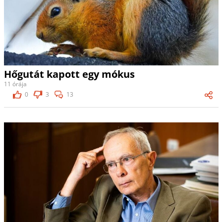
Hőgutát kapott egy mókus
11 órája
0
3
13