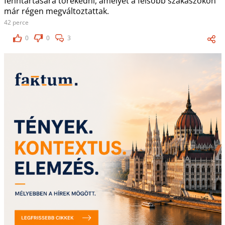
fenntartására törekedni, amelyet a felsőbb szakaszokon
már régen megváltoztattak.
42 perce
0
0
3