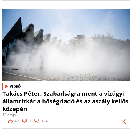
VIDEÓ
Takács Péter: Szabadságra ment a vízügyi
államtitkár a hőségriadó és az aszály kellős
közepén
13 órája
47
1
124