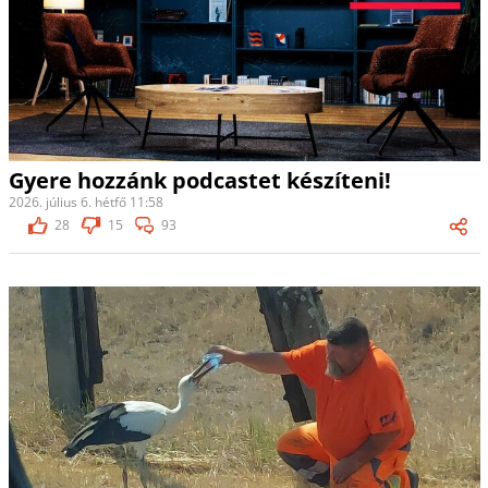
Gyere hozzánk podcastet készíteni!
2026. július 6. hétfő 11:58
28
15
93