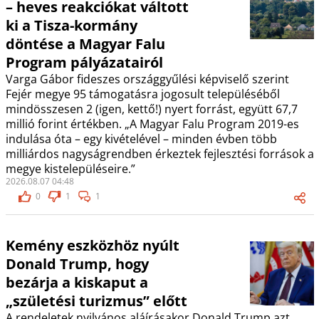
– heves reakciókat váltott
ki a Tisza-kormány
döntése a Magyar Falu
Program pályázatairól
Varga Gábor fideszes országgyűlési képviselő szerint
Fejér megye 95 támogatásra jogosult településéből
mindösszesen 2 (igen, kettő!) nyert forrást, együtt 67,7
millió forint értékben. „A Magyar Falu Program 2019-es
indulása óta – egy kivételével – minden évben több
milliárdos nagyságrendben érkeztek fejlesztési források a
megye kistelepüléseire.”
2026.08.07 04:48
0
1
1
Kemény eszközhöz nyúlt
Donald Trump, hogy
bezárja a kiskaput a
„születési turizmus” előtt
A rendeletek nyilvános aláírásakor Donald Trump azt