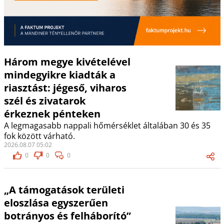
Három megye kivételével
mindegyikre kiadták a
riasztást: jégeső, viharos
szél és zivatarok
érkeznek pénteken
A legmagasabb nappali hőmérséklet általában 30 és 35
fok között várható.
2026.08.07 05:02
0
0
0
„A támogatások területi
eloszlása egyszerűen
botrányos és felháborító”