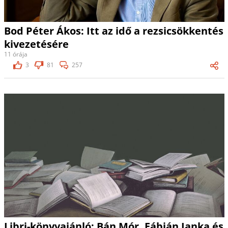
Bod Péter Ákos: Itt az idő a rezsicsökkentés
kivezetésére
11 órája
3
81
257
Libri-könyvajánló: Bán Mór, Fábián Janka és