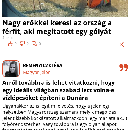
Nagy erőkkel keresi az ország a
férfit, aki megitatott egy gólyát
5 perce
0
0
0
REMENYICZKI ÉVA
Magyar Jelen
Arról továbbra is lehet vitatkozni, hogy
egy ideális világban szabad lett volna-e
vízlépcsőket építeni a Dunára
Ugyanakkor az is legitim felvetés, hogy a jelenlegi
helyzetben Magyarország számára melyik megoldás
jelent kisebb kockázatot: alkalmazkodni egy már átalakult
folyórendszerhez, vagy továbbra is egy olyan állapot