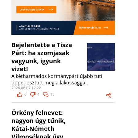
Bejelentette a Tisza
Párt: ha szomjasak
vagyunk, igyunk
vizet!
A kétharmados kormánypárt újabb tuti
tippet osztott meg a lakossággal.
2026.08.07 12:22
0
4
15
Örkény felnevet:
nagyon úgy tűnik,
Kátai-Németh
Vilmoséknak úgy