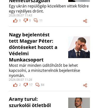
Németországban
Egy ukrán repülőgép közelében vittek földre
egy rejtélyes drónt.
2026.08.07 11:43
0
0
11
Nagy bejelentést
tett Magyar Péter:
döntéseket hozott a
Védelmi
Munkacsoport
Most már minden üdítőhűtőt be lehet
kapcsolni, a miniszterelnök bejelentése
nyomán.
2026.08.07 11:28
2
17
84
Arany turul:
szurkolói ötletből