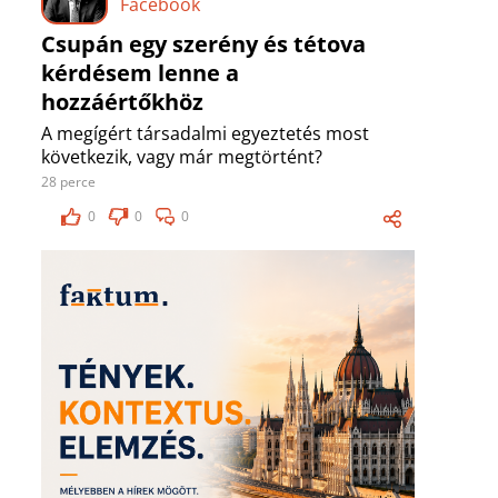
Facebook
Csupán egy szerény és tétova
kérdésem lenne a
hozzáértőkhöz
A megígért társadalmi egyeztetés most
következik, vagy már megtörtént?
28 perce
0
0
0