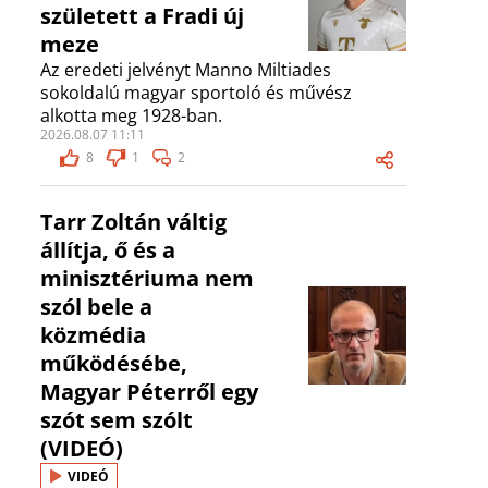
született a Fradi új
meze
Az eredeti jelvényt Manno Miltiades
sokoldalú magyar sportoló és művész
alkotta meg 1928-ban.
2026.08.07 11:11
8
1
2
Tarr Zoltán váltig
állítja, ő és a
minisztériuma nem
szól bele a
közmédia
működésébe,
Magyar Péterről egy
szót sem szólt
(VIDEÓ)
VIDEÓ