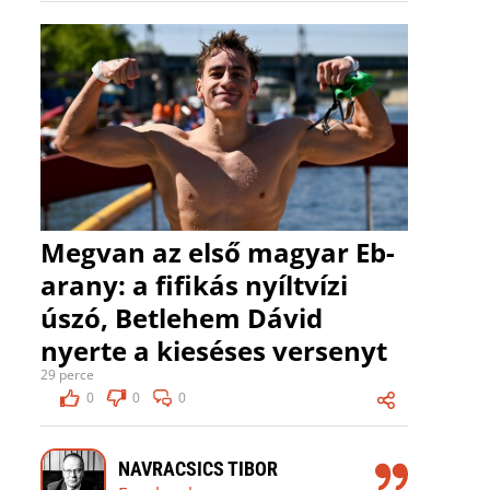
Megvan az első magyar Eb-
arany: a fifikás nyíltvízi
úszó, Betlehem Dávid
nyerte a kieséses versenyt
29 perce
0
0
0
NAVRACSICS TIBOR