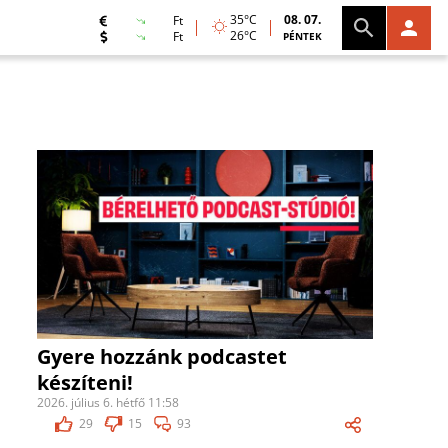
35°C
08. 07.
Ft
26°C
Ft
PÉNTEK
Gyere hozzánk podcastet
készíteni!
2026. július 6. hétfő 11:58
29
15
93