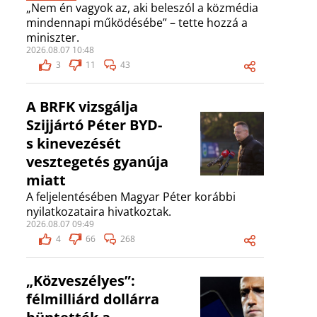
„Nem én vagyok az, aki beleszól a közmédia
mindennapi működésébe” – tette hozzá a
miniszter.
2026.08.07 10:48
3
11
43
A BRFK vizsgálja
Szijjártó Péter BYD-
s kinevezését
vesztegetés gyanúja
miatt
A feljelentésében Magyar Péter korábbi
nyilatkozataira hivatkoztak.
2026.08.07 09:49
4
66
268
„Közveszélyes”:
félmilliárd dollárra