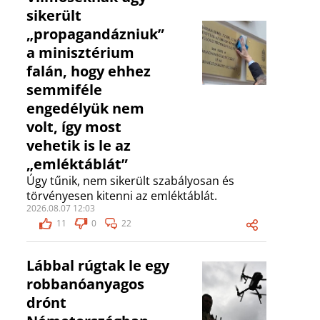
sikerült
„propagandázniuk”
a minisztérium
falán, hogy ehhez
semmiféle
engedélyük nem
volt, így most
vehetik is le az
„emléktáblát”
Úgy tűnik, nem sikerült szabályosan és
törvényesen kitenni az emléktáblát.
2026.08.07 12:03
11
0
22
Lábbal rúgtak le egy
robbanóanyagos
drónt