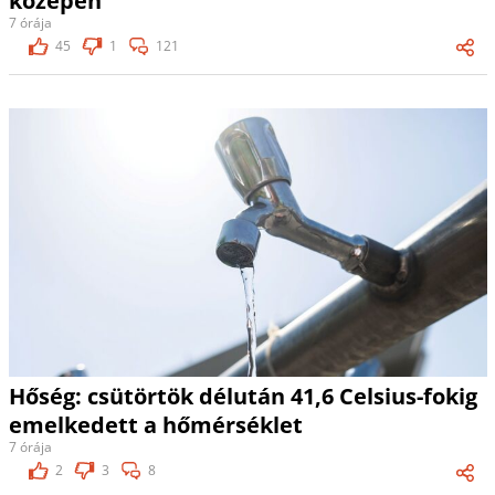
közepén
7 órája
45
1
121
Hőség: csütörtök délután 41,6 Celsius-fokig
emelkedett a hőmérséklet
7 órája
2
3
8