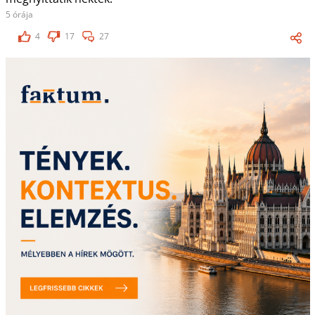
5 órája
4
17
27