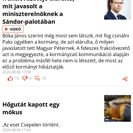
mit javasolt a
miniszterelnöknek a
Sándor-palotában
VIDEÓ
Bóka János szerint még most sem látszik, mit fog csinálni
Paks ügyében a kormány, de azt elárulta, ő milyen
javaslatott tett Magyar Péternek. A fideszes frakcióvezető
azt is megjegyezte, a kormányzati kommunikáció alapján
ez a probléma másfél hete nem is létezett, de most az
előző kormányt hibáztatják.
2026.08.06 17:58
15
0
10
Hőgutát kapott egy
mókus
,Az eset Csepelen történt.
2026.08.06 17:43