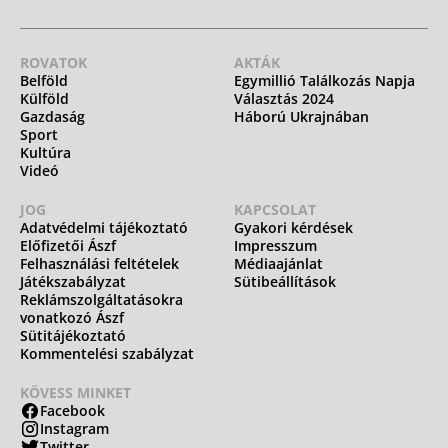
ROVATOK
AKTÁK
Belföld
Egymillió Találkozás Napja
Külföld
Választás 2024
Gazdaság
Háború Ukrajnában
Sport
Kultúra
Videó
JOG
KAPCSOLAT
Adatvédelmi tájékoztató
Gyakori kérdések
Előfizetői Ászf
Impresszum
Felhasználási feltételek
Médiaajánlat
Játékszabályzat
Sütibeállítások
Reklámszolgáltatásokra
vonatkozó Ászf
Sütitájékoztató
Kommentelési szabályzat
KÖVESS MINKET
Facebook
Instagram
Twitter