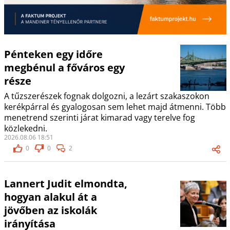
Pénteken egy időre
megbénul a főváros egy
része
A tűzszerészek fognak dolgozni, a lezárt szakaszokon
kerékpárral és gyalogosan sem lehet majd átmenni. Több
menetrend szerinti járat kimarad vagy terelve fog
közlekedni.
2026.08.06 18:51
0
0
2
Lannert Judit elmondta,
hogyan alakul át a
jövőben az iskolák
irányítása