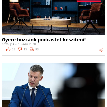
Gyere hozzánk podcastet készíteni!
2026. július 6. hétfő 11:58
28
15
93