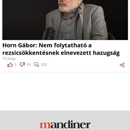
Horn Gábor: Nem folytatható a
rezsicsökkentésnek elnevezett hazugság
10 órája
5
93
326