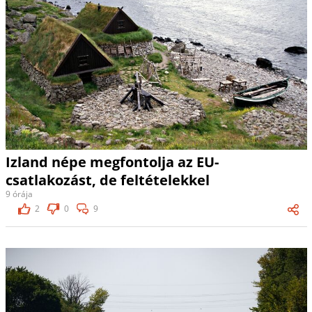
Izland népe megfontolja az EU-
csatlakozást, de feltételekkel
9 órája
2
0
9