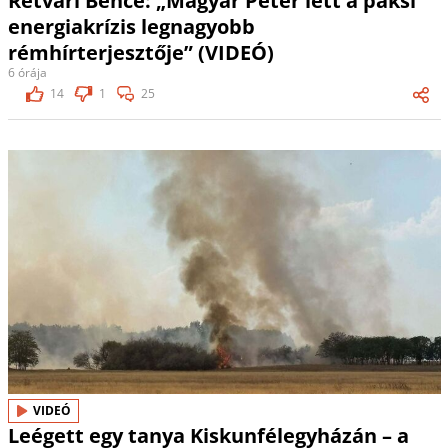
Rétvári Bence: „Magyar Péter lett a paksi
energiakrízis legnagyobb
rémhírterjesztője” (VIDEÓ)
6 órája
14
1
25
VIDEÓ
Leégett egy tanya Kiskunfélegyházán – a