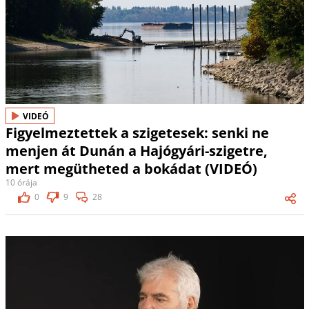
VIDEÓ
Figyelmeztettek a szigetesek: senki ne
menjen át Dunán a Hajógyári-szigetre,
mert megütheted a bokádat (VIDEÓ)
10 órája
0
9
28