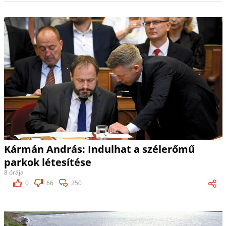
Kármán András: Indulhat a szélerőmű
parkok létesítése
8 órája
0
66
250