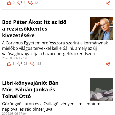
0
3
12
Bod Péter Ákos: Itt az idő
a rezsicsökkentés
kivezetésére
A Corvinus Egyetem professzora szerint a kormánynak
mielőbb világos tervekkel kell előállni, amely az új
valósághoz igazítja a hazai energetikai rendszert.
2026.08.06 17:19
3
53
183
Libri-könyvajánló: Bán
Mór, Fábián Janka és
Tolnai Ottó
Göröngyös úton és a Csillagösvényen – millenniumi
naplóval és rádióinterjúval.
2026.08.06 17:04