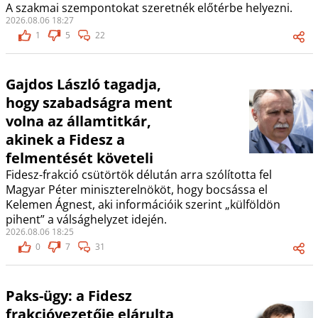
A szakmai szempontokat szeretnék előtérbe helyezni.
2026.08.06 18:27
1
5
22
Gajdos László tagadja,
hogy szabadságra ment
volna az államtitkár,
akinek a Fidesz a
felmentését követeli
Fidesz-frakció csütörtök délután arra szólította fel
Magyar Péter miniszterelnököt, hogy bocsássa el
Kelemen Ágnest, aki információik szerint „külföldön
pihent” a válsághelyzet idején.
2026.08.06 18:25
0
7
31
Paks-ügy: a Fidesz
frakcióvezetője elárulta,