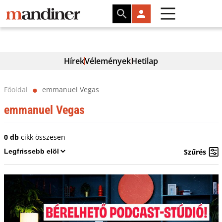
Hírek
Vélemények
Hetilap
Főoldal
emmanuel Vegas
⬤
emmanuel Vegas
0 db
cikk összesen
Szűrés