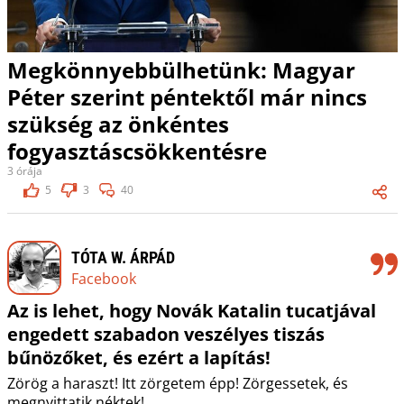
Megkönnyebbülhetünk: Magyar
Péter szerint péntektől már nincs
szükség az önkéntes
fogyasztáscsökkentésre
3 órája
5
3
40
TÓTA W. ÁRPÁD
Facebook
Az is lehet, hogy Novák Katalin tucatjával
engedett szabadon veszélyes tiszás
bűnözőket, és ezért a lapítás!
Zörög a haraszt! Itt zörgetem épp! Zörgessetek, és
megnyittatik néktek!