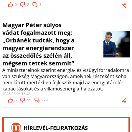
0
2
3
Magyar Péter súlyos
vádat fogalmazott meg:
„Orbánék tudták, hogy a
magyar energiarendszer
az összedőlés szélén áll,
mégsem tettek semmit”
A miniszterelnök szerint energia- és vízügyi forradalomra
van szükség Magyarországon, amelynek részeként soha
nem látott mértékben fejlesztik majd az energiatároló-
kapacitásokat és a villamosenergia-hálózatot.
2026.08.06 16:48
6
55
329
HÍRLEVÉL-FELIRATKOZÁS