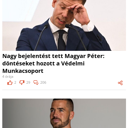
Nagy bejelentést tett Magyar Péter:
döntéseket hozott a Védelmi
Munkacsoport
4 órája
2
29
206