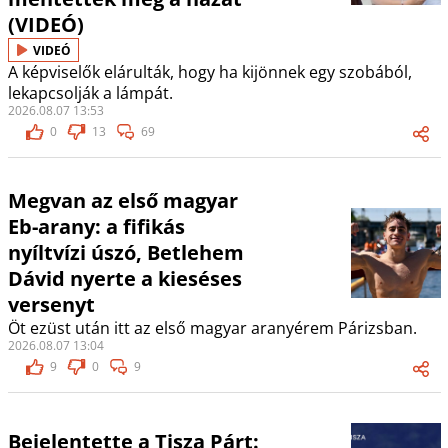
(VIDEÓ)
VIDEÓ
A képviselők elárulták, hogy ha kijönnek egy szobából,
lekapcsolják a lámpát.
2026.08.07 13:53
0
13
69
Megvan az első magyar
Eb-arany: a fifikás
nyíltvízi úszó, Betlehem
Dávid nyerte a kieséses
versenyt
Öt ezüst után itt az első magyar aranyérem Párizsban.
2026.08.07 13:04
9
0
9
Bejelentette a Tisza Párt: