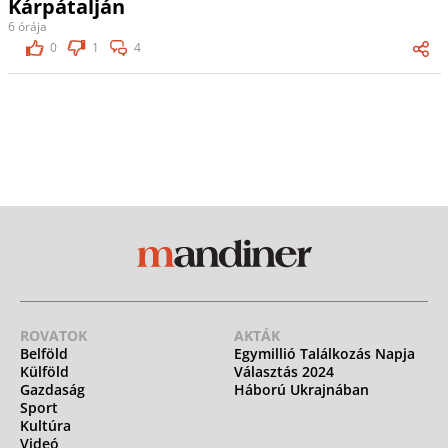
Kárpátalján
6 órája
0
1
4
ROVATOK
AKTÁK
Belföld
Egymillió Találkozás Napja
Külföld
Választás 2024
Gazdaság
Háború Ukrajnában
Sport
Kultúra
Videó