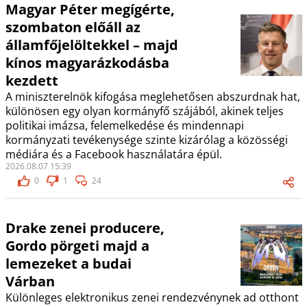
Magyar Péter megígérte,
szombaton előáll az
államfőjelöltekkel – majd
kínos magyarázkodásba
kezdett
A miniszterelnök kifogása meglehetősen abszurdnak hat,
különösen egy olyan kormányfő szájából, akinek teljes
politikai imázsa, felemelkedése és mindennapi
kormányzati tevékenysége szinte kizárólag a közösségi
médiára és a Facebook használatára épül.
2026.08.07 15:39
0
1
24
Drake zenei producere,
Gordo pörgeti majd a
lemezeket a budai
Várban
Különleges elektronikus zenei rendezvénynek ad otthont