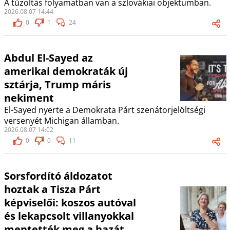
A tűzoltás folyamatban van a szlovákiai objektumban.
2026.08.07 14:44
0
1
24
Abdul El-Sayed az
amerikai demokraták új
sztárja, Trump máris
nekiment
El-Sayed nyerte a Demokrata Párt szenátorjelöltségi
versenyét Michigan államban.
2026.08.07 14:02
0
0
11
Sorsfordító áldozatot
hoztak a Tisza Párt
képviselői: koszos autóval
és lekapcsolt villanyokkal
mentették meg a hazát