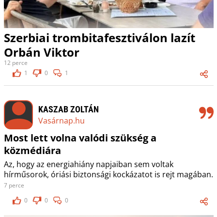
Szerbiai trombitafesztiválon lazít
Orbán Viktor
12 perce
1
0
1
KASZAB ZOLTÁN
Vasárnap.hu
Most lett volna valódi szükség a
közmédiára
Az, hogy az energiahiány napjaiban sem voltak
hírműsorok, óriási biztonsági kockázatot is rejt magában.
7 perce
0
0
0