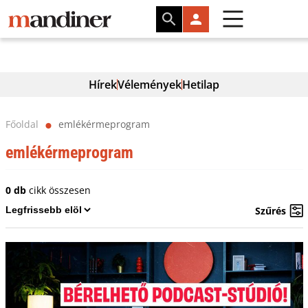
Hírek
Vélemények
Hetilap
Főoldal
emlékérmeprogram
⬤
emlékérmeprogram
0 db
cikk összesen
Szűrés