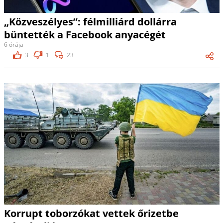
„Közveszélyes”: félmilliárd dollárra
büntették a Facebook anyacégét
6 órája
3
1
23
Korrupt toborzókat vettek őrizetbe