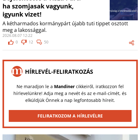
ha szomjasak vagyunk,
igyunk vizet!
A kétharmados kormánypárt újabb tuti tippet osztott
meg a lakossággal.
2026.08.07 12:22
0
12
50
HÍRLEVÉL-FELIRATKOZÁS
Ne maradjon le a
Mandiner
cikkeiről, iratkozzon fel
hírlevelünkre! Adja meg a nevét és az e-mail-címét, és
elküldjük Önnek a nap legfontosabb híreit.
FELIRATKOZOM A HÍRLEVÉLRE