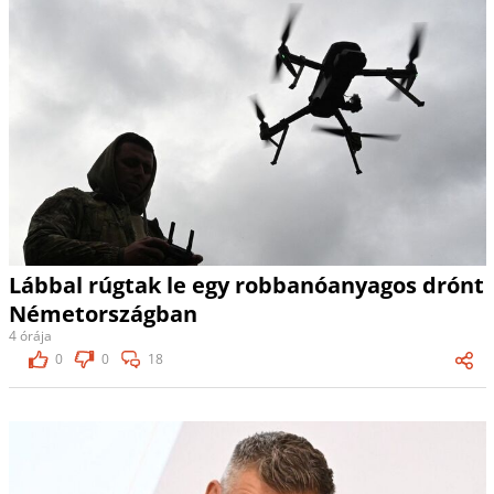
Lábbal rúgtak le egy robbanóanyagos drónt
Németországban
4 órája
0
0
18