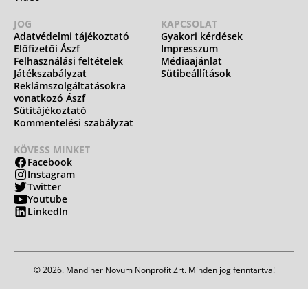
JOG
KAPCSOLAT
Adatvédelmi tájékoztató
Gyakori kérdések
Előfizetői Ászf
Impresszum
Felhasználási feltételek
Médiaajánlat
Játékszabályzat
Sütibeállítások
Reklámszolgáltatásokra
vonatkozó Ászf
Sütitájékoztató
Kommentelési szabályzat
KÖVESS MINKET
Facebook
Instagram
Twitter
Youtube
LinkedIn
© 2026. Mandiner Novum Nonprofit Zrt. Minden jog fenntartva!