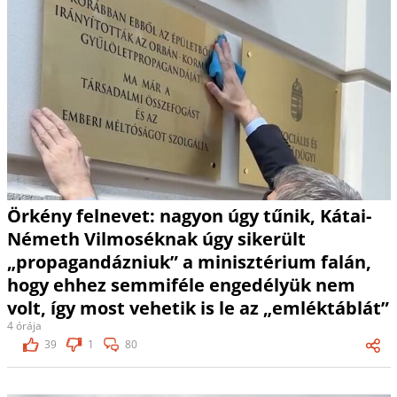
Örkény felnevet: nagyon úgy tűnik, Kátai-
Németh Vilmoséknak úgy sikerült
„propagandázniuk” a minisztérium falán,
hogy ehhez semmiféle engedélyük nem
volt, így most vehetik is le az „emléktáblát”
4 órája
39
1
80