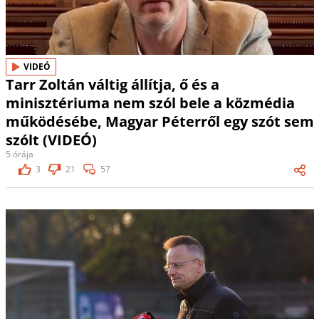
VIDEÓ
Tarr Zoltán váltig állítja, ő és a
minisztériuma nem szól bele a közmédia
működésébe, Magyar Péterről egy szót sem
szólt (VIDEÓ)
5 órája
3
21
57