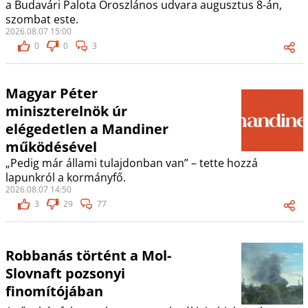
a Budavári Palota Oroszlános udvara augusztus 8-án,
szombat este.
2026.08.07 15:00
0
0
3
Magyar Péter
miniszterelnök úr
elégedetlen a Mandiner
működésével
„Pedig már állami tulajdonban van” – tette hozzá
lapunkról a kormányfő.
2026.08.07 14:50
3
29
77
Robbanás történt a Mol-
Slovnaft pozsonyi
finomítójában