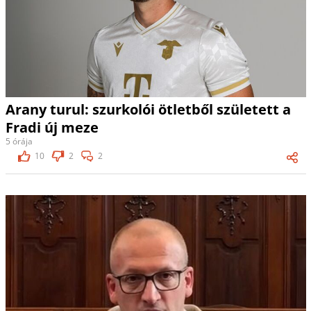
Arany turul: szurkolói ötletből született a
Fradi új meze
5 órája
10
2
2