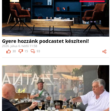
Gyere hozzánk podcastet készíteni!
2026. július 6. hétfő 11:58
30
15
93