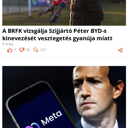
A BRFK vizsgálja Szijjártó Péter BYD-s
kinevezését vesztegetés gyanúja miatt
6 órája
5
95
327