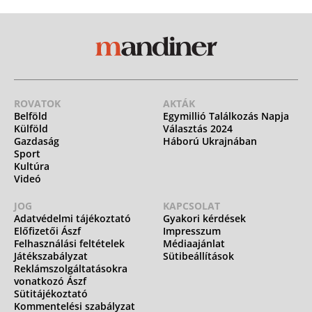
ROVATOK
AKTÁK
Belföld
Egymillió Találkozás Napja
Külföld
Választás 2024
Gazdaság
Háború Ukrajnában
Sport
Kultúra
Videó
JOG
KAPCSOLAT
Adatvédelmi tájékoztató
Gyakori kérdések
Előfizetői Ászf
Impresszum
Felhasználási feltételek
Médiaajánlat
Játékszabályzat
Sütibeállítások
Reklámszolgáltatásokra
vonatkozó Ászf
Sütitájékoztató
Kommentelési szabályzat