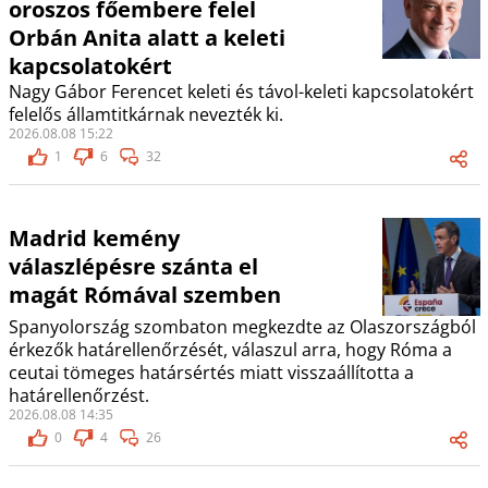
oroszos főembere felel
Orbán Anita alatt a keleti
kapcsolatokért
Nagy Gábor Ferencet keleti és távol-keleti kapcsolatokért
felelős államtitkárnak nevezték ki.
2026.08.08 15:22
1
6
32
Madrid kemény
válaszlépésre szánta el
magát Rómával szemben
Spanyolország szombaton megkezdte az Olaszországból
érkezők határellenőrzését, válaszul arra, hogy Róma a
ceutai tömeges határsértés miatt visszaállította a
határellenőrzést.
2026.08.08 14:35
0
4
26