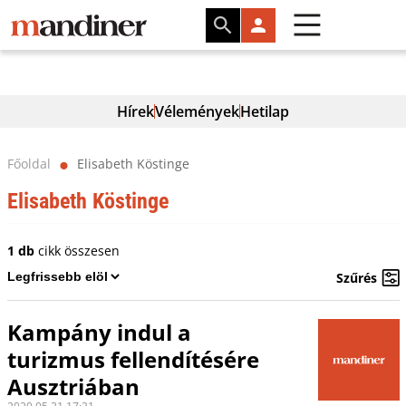
Hírek
Vélemények
Hetilap
Főoldal
Elisabeth Köstinge
⬤
Elisabeth Köstinge
1 db
cikk összesen
Szűrés
Kampány indul a
turizmus fellendítésére
Ausztriában