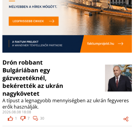
Drón robbant
Bulgáriában egy
gázvezetéknél,
bekérették az ukrán
nagykövetet
A típust a legnagyobb mennyiségben az ukrán fegyveres
erők használják.
2026.08.08 18:08
1
7
30