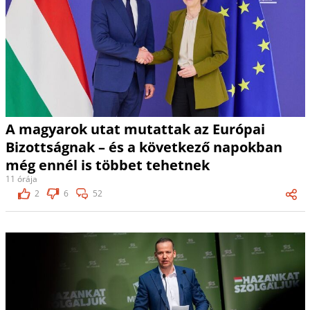
A magyarok utat mutattak az Európai
Bizottságnak – és a következő napokban
még ennél is többet tehetnek
11 órája
2
6
52