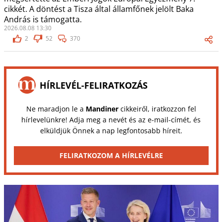
cikkét. A döntést a Tisza által államfőnek jelölt Baka
András is támogatta.
2026.08.08 13:30
2
52
370
HÍRLEVÉL-FELIRATKOZÁS
Ne maradjon le a
Mandiner
cikkeiről, iratkozzon fel
hírlevelünkre! Adja meg a nevét és az e-mail-címét, és
elküldjük Önnek a nap legfontosabb híreit.
FELIRATKOZOM A HÍRLEVÉLRE