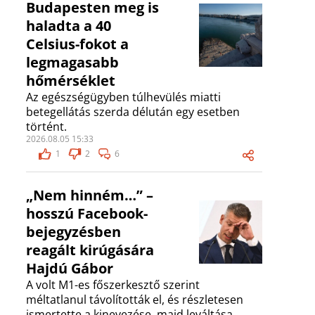
Budapesten meg is
haladta a 40
Celsius-fokot a
legmagasabb
hőmérséklet
Az egészségügyben túlhevülés miatti
betegellátás szerda délután egy esetben
történt.
2026.08.05 15:33
1
2
6
„Nem hinném…” –
hosszú Facebook-
bejegyzésben
reagált kirúgására
Hajdú Gábor
A volt M1-es főszerkesztő szerint
méltatlanul távolították el, és részletesen
ismertette a kinevezése, majd leváltása