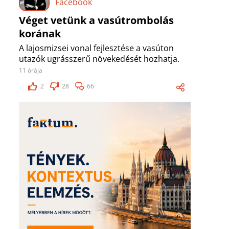
Facebook
Véget vetünk a vasútrombolás
korának
A lajosmizsei vonal fejlesztése a vasúton
utazók ugrásszerű növekedését hozhatja.
11 órája
2
28
66