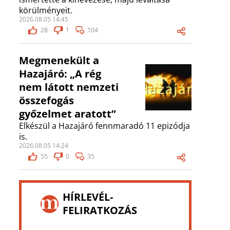
körülményeit.
2026.08.05 14:45
28
1
104
Megmenekült a
Hazajáró: „A rég
nem látott nemzeti
összefogás
győzelmet aratott”
Elkészül a Hazajáró fennmaradó 11 epizódja
is.
2026.08.05 14:24
55
0
35
HÍRLEVÉL-
FELIRATKOZÁS