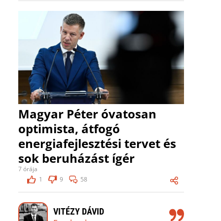
Magyar Péter óvatosan
optimista, átfogó
energiafejlesztési tervet és
sok beruházást ígér
7 órája
1
9
58
VITÉZY DÁVID