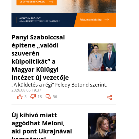
Panyi Szabolccsal
építene „valódi
szuverén
külpolitikát” a
Magyar Külügyi
Intézet új vezetője
„A küldetés a régi” Feledy Botond szerint.
2026.08.05 19:37
3
18
56
Új kihívó miatt
aggódhat Meloni,
aki pont Ukrajnával