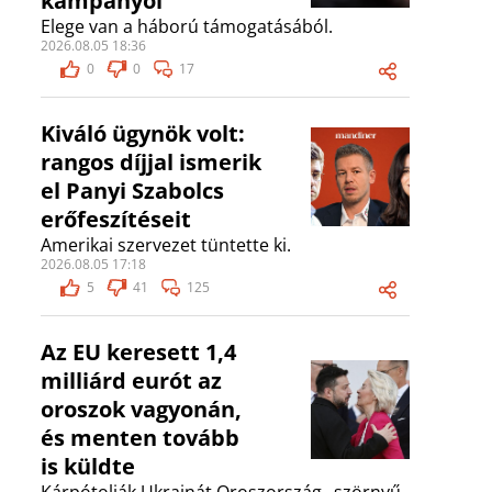
kampányol
Elege van a háború támogatásából.
2026.08.05 18:36
0
0
17
Kiváló ügynök volt:
rangos díjjal ismerik
el Panyi Szabolcs
erőfeszítéseit
Amerikai szervezet tüntette ki.
2026.08.05 17:18
5
41
125
Az EU keresett 1,4
milliárd eurót az
oroszok vagyonán,
és menten tovább
is küldte