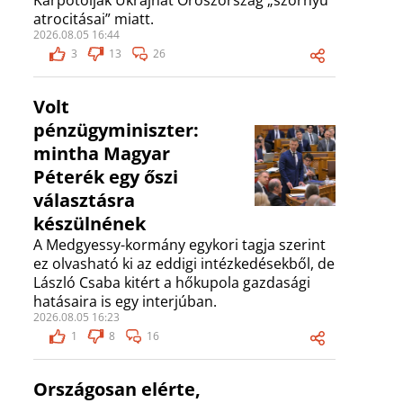
Kárpótolják Ukrajnát Oroszország „szörnyű
atrocitásai” miatt.
2026.08.05 16:44
3
13
26
Volt
pénzügyminiszter:
mintha Magyar
Péterék egy őszi
választásra
készülnének
A Medgyessy-kormány egykori tagja szerint
ez olvasható ki az eddigi intézkedésekből, de
László Csaba kitért a hőkupola gazdasági
hatásaira is egy interjúban.
2026.08.05 16:23
1
8
16
Országosan elérte,