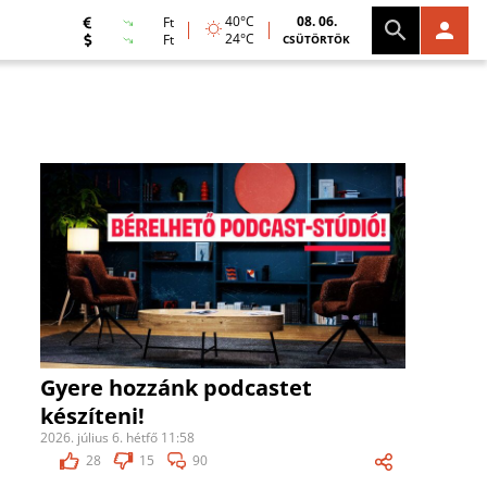
40°C
08. 06.
Ft
24°C
Ft
CSÜTÖRTÖK
Gyere hozzánk podcastet
készíteni!
2026. július 6. hétfő 11:58
28
15
90