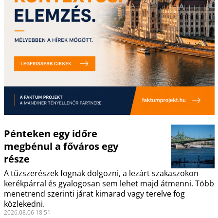
Pénteken egy időre
megbénul a főváros egy
része
A tűzszerészek fognak dolgozni, a lezárt szakaszokon
kerékpárral és gyalogosan sem lehet majd átmenni. Több
menetrend szerinti járat kimarad vagy terelve fog
közlekedni.
2026.08.06 18:51