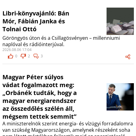
Libri-könyvajánló: Bán
Mór, Fábián Janka és
Tolnai Ottó
Göröngyös úton és a Csillagösvényen – millenniumi
naplóval és rádióinterjúval.
2026.08.06 17:04
0
2
3
Magyar Péter súlyos
vádat fogalmazott meg:
„Orbánék tudták, hogy a
magyar energiarendszer
az összedőlés szélén áll,
mégsem tettek semmit”
A miniszterelnök szerint energia- és vízügyi forradalomra
van szükség Magyarországon, amelynek részeként soha