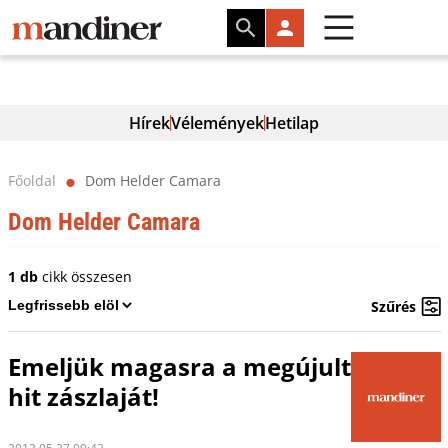
Hírek
Vélemények
Hetilap
Főoldal
Dom Helder Camara
⬤
Dom Helder Camara
1 db
cikk összesen
Szűrés
Emeljük magasra a megújult
hit zászlaját!