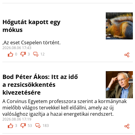
Hőgutát kapott egy
mókus
,Az eset Csepelen történt.
2026.08.06 17:43
0
3
12
Bod Péter Ákos: Itt az idő
a rezsicsökkentés
kivezetésére
A Corvinus Egyetem professzora szerint a kormánynak
mielőbb világos tervekkel kell előállni, amely az új
valósághoz igazítja a hazai energetikai rendszert.
2026.08.06 17:19
3
53
183