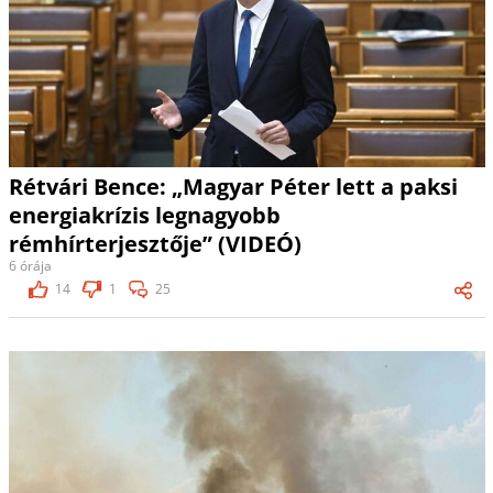
Rétvári Bence: „Magyar Péter lett a paksi
energiakrízis legnagyobb
rémhírterjesztője” (VIDEÓ)
6 órája
14
1
25