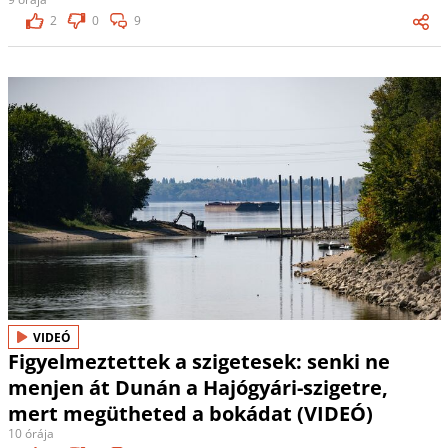
2
0
9
VIDEÓ
Figyelmeztettek a szigetesek: senki ne
menjen át Dunán a Hajógyári-szigetre,
mert megütheted a bokádat (VIDEÓ)
10 órája