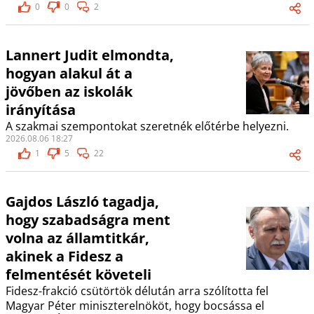
0
0
2
Lannert Judit elmondta,
hogyan alakul át a
jövőben az iskolák
irányítása
A szakmai szempontokat szeretnék előtérbe helyezni.
2026.08.06 18:27
1
5
22
Gajdos László tagadja,
hogy szabadságra ment
volna az államtitkár,
akinek a Fidesz a
felmentését követeli
Fidesz-frakció csütörtök délután arra szólította fel
Magyar Péter miniszterelnököt, hogy bocsássa el