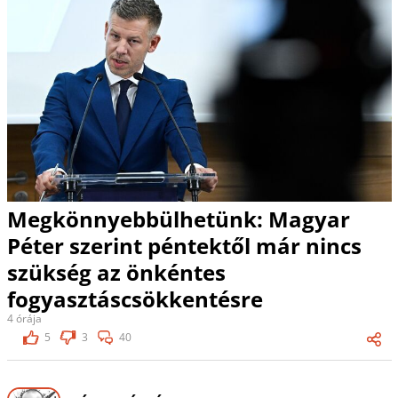
Megkönnyebbülhetünk: Magyar
Péter szerint péntektől már nincs
szükség az önkéntes
fogyasztáscsökkentésre
4 órája
5
3
40