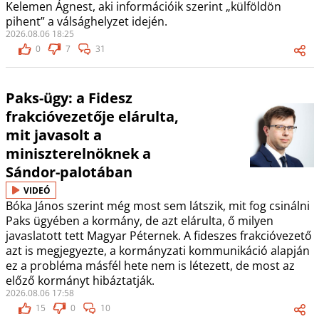
Kelemen Ágnest, aki információik szerint „külföldön
pihent” a válsághelyzet idején.
2026.08.06 18:25
0
7
31
Paks-ügy: a Fidesz
frakcióvezetője elárulta,
mit javasolt a
miniszterelnöknek a
Sándor-palotában
VIDEÓ
Bóka János szerint még most sem látszik, mit fog csinálni
Paks ügyében a kormány, de azt elárulta, ő milyen
javaslatott tett Magyar Péternek. A fideszes frakcióvezető
azt is megjegyezte, a kormányzati kommunikáció alapján
ez a probléma másfél hete nem is létezett, de most az
előző kormányt hibáztatják.
2026.08.06 17:58
15
0
10