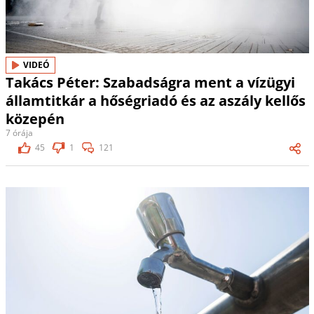
VIDEÓ
Takács Péter: Szabadságra ment a vízügyi
államtitkár a hőségriadó és az aszály kellős
közepén
7 órája
45
1
121