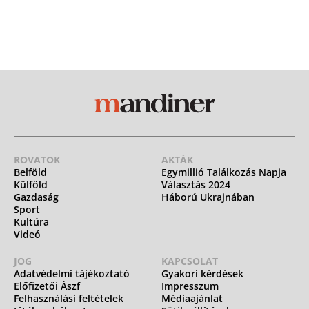
ROVATOK
AKTÁK
Belföld
Egymillió Találkozás Napja
Külföld
Választás 2024
Gazdaság
Háború Ukrajnában
Sport
Kultúra
Videó
JOG
KAPCSOLAT
Adatvédelmi tájékoztató
Gyakori kérdések
Előfizetői Ászf
Impresszum
Felhasználási feltételek
Médiaajánlat