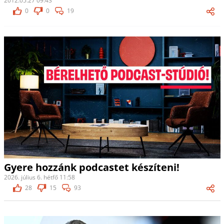
2012.05.27 09:43
0
0
19
Gyere hozzánk podcastet készíteni!
2026. július 6. hétfő 11:58
28
15
93