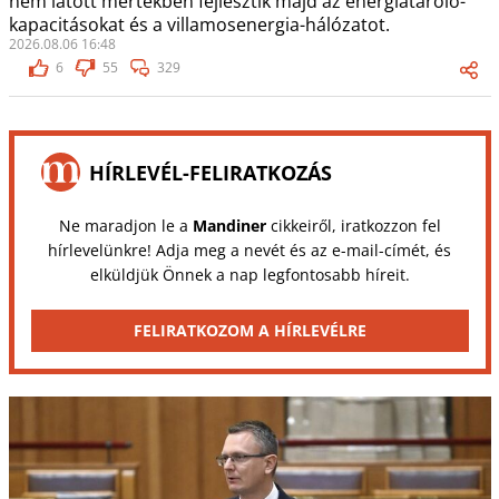
nem látott mértékben fejlesztik majd az energiatároló-
kapacitásokat és a villamosenergia-hálózatot.
2026.08.06 16:48
6
55
329
HÍRLEVÉL-FELIRATKOZÁS
Ne maradjon le a
Mandiner
cikkeiről, iratkozzon fel
hírlevelünkre! Adja meg a nevét és az e-mail-címét, és
elküldjük Önnek a nap legfontosabb híreit.
FELIRATKOZOM A HÍRLEVÉLRE