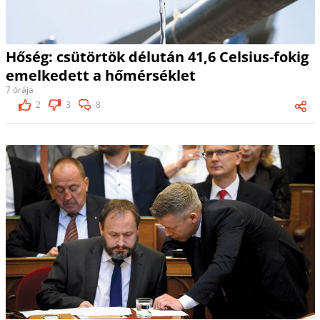
Hőség: csütörtök délután 41,6 Celsius-fokig
emelkedett a hőmérséklet
7 órája
2
3
8