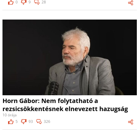
0
9
28
Horn Gábor: Nem folytatható a
rezsicsökkentésnek elnevezett hazugság
10 órája
5
93
326