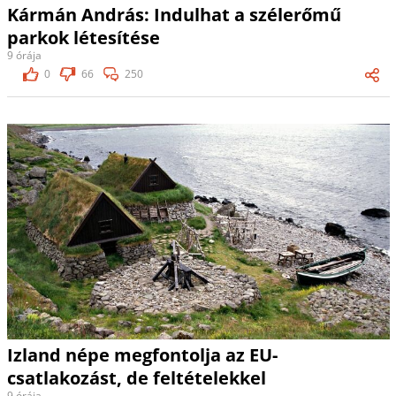
Kármán András: Indulhat a szélerőmű
parkok létesítése
9 órája
0
66
250
Izland népe megfontolja az EU-
csatlakozást, de feltételekkel
9 órája