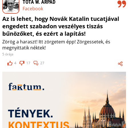
TÓTA W. ÁRPÁD
Facebook
Az is lehet, hogy Novák Katalin tucatjával
engedett szabadon veszélyes tiszás
bűnözőket, és ezért a lapítás!
Zörög a haraszt! Itt zörgetem épp! Zörgessetek, és
megnyittatik néktek!
5 órája
4
17
27