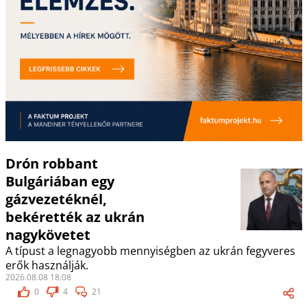
Drón robbant
Bulgáriában egy
gázvezetéknél,
bekérették az ukrán
nagykövetet
A típust a legnagyobb mennyiségben az ukrán fegyveres
erők használják.
2026.08.08 18:08
0
4
21