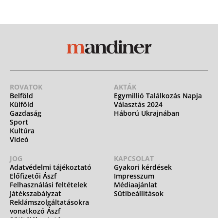
ROVATOK
AKTÁK
Belföld
Egymillió Találkozás Napja
Külföld
Választás 2024
Gazdaság
Háború Ukrajnában
Sport
Kultúra
Videó
JOG
KAPCSOLAT
Adatvédelmi tájékoztató
Gyakori kérdések
Előfizetői Ászf
Impresszum
Felhasználási feltételek
Médiaajánlat
Játékszabályzat
Sütibeállítások
Reklámszolgáltatásokra
vonatkozó Ászf