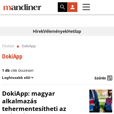
Hírek
Vélemények
Hetilap
Főoldal
DokiApp
⬤
DokiApp
1 db
cikk összesen
Szűrés
DokiApp: magyar
alkalmazás
tehermentesítheti az