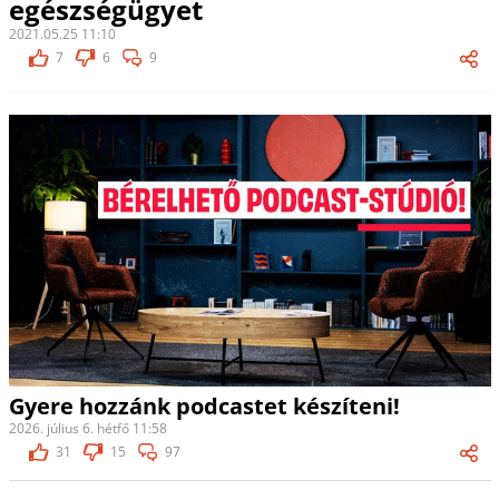
egészségügyet
2021.05.25 11:10
7
6
9
Gyere hozzánk podcastet készíteni!
2026. július 6. hétfő 11:58
31
15
97