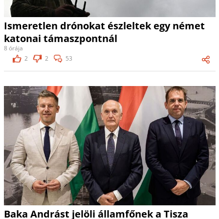
Ismeretlen drónokat észleltek egy német
katonai támaszpontnál
8 órája
2
2
53
Baka Andrást jelöli államfőnek a Tisza