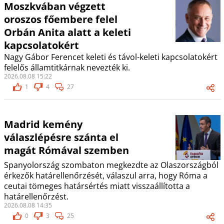
Moszkvában végzett
oroszos főembere felel
Orbán Anita alatt a keleti
kapcsolatokért
Nagy Gábor Ferencet keleti és távol-keleti kapcsolatokért
felelős államtitkárnak nevezték ki.
2026.08.08 15:22
1
4
27
Madrid kemény
válaszlépésre szánta el
magát Rómával szemben
Spanyolország szombaton megkezdte az Olaszországból
érkezők határellenőrzését, válaszul arra, hogy Róma a
ceutai tömeges határsértés miatt visszaállította a
határellenőrzést.
2026.08.08 14:35
0
3
25