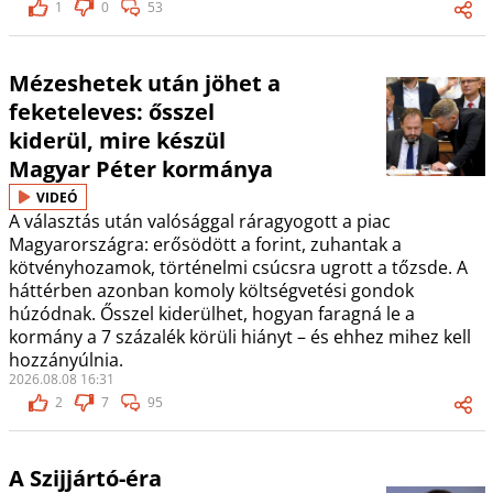
1
0
53
Mézeshetek után jöhet a
feketeleves: ősszel
kiderül, mire készül
Magyar Péter kormánya
VIDEÓ
A választás után valósággal ráragyogott a piac
Magyarországra: erősödött a forint, zuhantak a
kötvényhozamok, történelmi csúcsra ugrott a tőzsde. A
háttérben azonban komoly költségvetési gondok
húzódnak. Ősszel kiderülhet, hogyan faragná le a
kormány a 7 százalék körüli hiányt – és ehhez mihez kell
hozzányúlnia.
2026.08.08 16:31
2
7
95
A Szijjártó-éra