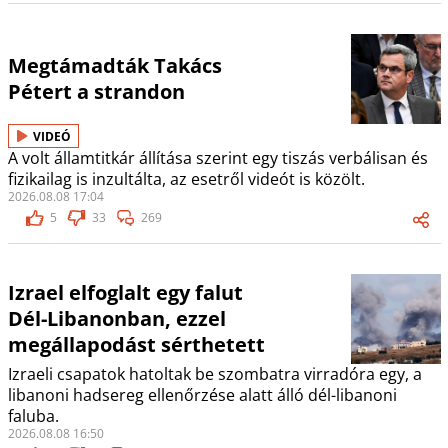
Megtámadták Takács
Pétert a strandon
VIDEÓ
A volt államtitkár állítása szerint egy tiszás verbálisan és
fizikailag is inzultálta, az esetről videót is közölt.
2026.08.08 17:04
5
33
269
Izrael elfoglalt egy falut
Dél-Libanonban, ezzel
megállapodást sérthetett
Izraeli csapatok hatoltak be szombatra virradóra egy, a
libanoni hadsereg ellenőrzése alatt álló dél-libanoni
faluba.
2026.08.08 16:50