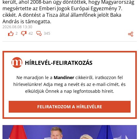
került, ahol 2008-ban úgy döntöttek, hogy Magyarország
megsértette az Emberi Jogok Európai Egyezmény 7.
cikkét. A döntést a Tisza által államfőnek jelölt Baka
András is támogatta.
2026.08.08 13:30
2
42
345
HÍRLEVÉL-FELIRATKOZÁS
Ne maradjon le a
Mandiner
cikkeiről, iratkozzon fel
hírlevelünkre! Adja meg a nevét és az e-mail-címét, és
elküldjük Önnek a nap legfontosabb híreit.
FELIRATKOZOM A HÍRLEVÉLRE