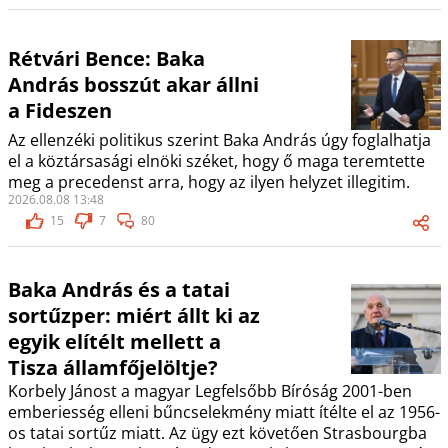
Rétvári Bence: Baka
András bosszút akar állni
a Fideszen
Az ellenzéki politikus szerint Baka András úgy foglalhatja
el a köztársasági elnöki széket, hogy ő maga teremtette
meg a precedenst arra, hogy az ilyen helyzet illegitim.
2026.08.08 13:48
15
7
80
Baka András és a tatai
sortűzper: miért állt ki az
egyik elítélt mellett a
Tisza államfőjelöltje?
Korbely Jánost a magyar Legfelsőbb Bíróság 2001-ben
emberiesség elleni bűncselekmény miatt ítélte el az 1956-
os tatai sortűz miatt. Az ügy ezt követően Strasbourgba