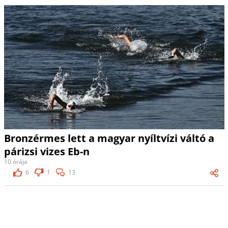
Bronzérmes lett a magyar nyíltvízi váltó a
párizsi vizes Eb-n
10 órája
6
1
13