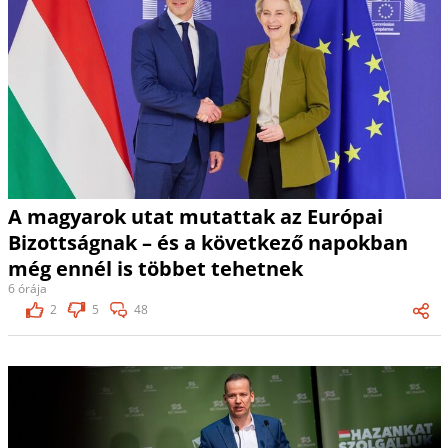
A magyarok utat mutattak az Európai
Bizottságnak – és a következő napokban
még ennél is többet tehetnek
6 órája
2
5
48