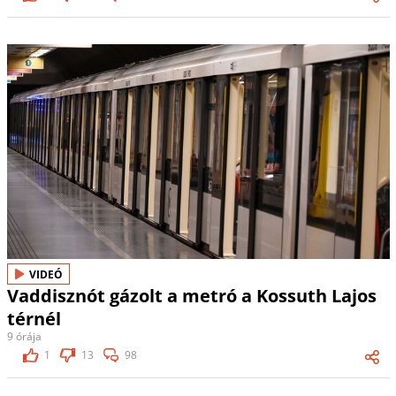
VIDEÓ
Vaddisznót gázolt a metró a Kossuth Lajos
térnél
9 órája
1
13
98