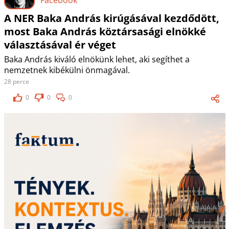
A NER Baka András kirúgásával kezdődött,
most Baka András köztársasági elnökké
választásával ér véget
Baka András kiváló elnökünk lehet, aki segíthet a
nemzetnek kibékülni önmagával.
28 perce
0
0
0