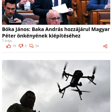
Bóka János: Baka András hozzájárul Magyar
Péter önkényének kiépítéséhez
7 órája
19
3
54