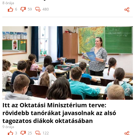
8 órája
6
59
480
Itt az Oktatási Minisztérium terve:
rövidebb tanórákat javasolnak az alsó
tagozatos diákok oktatásában
9 órája
3
25
122