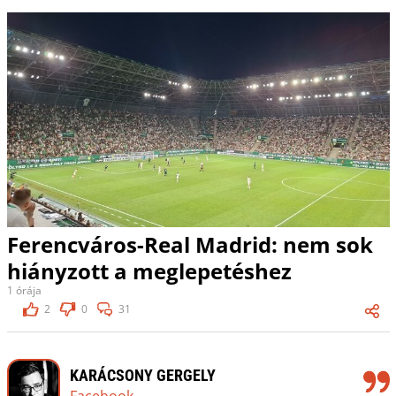
Ferencváros-Real Madrid: nem sok
hiányzott a meglepetéshez
1 órája
2
0
31
KARÁCSONY GERGELY
Facebook