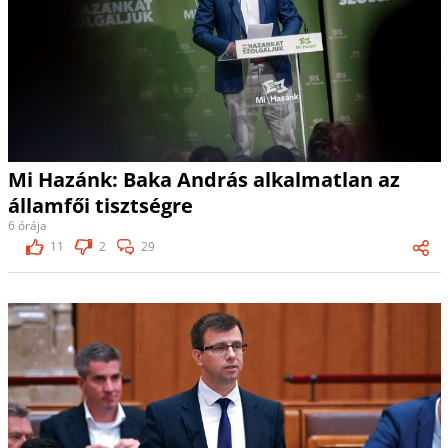
Mi Hazánk: Baka András alkalmatlan az
államfői tisztségre
6 órája
11
2
29