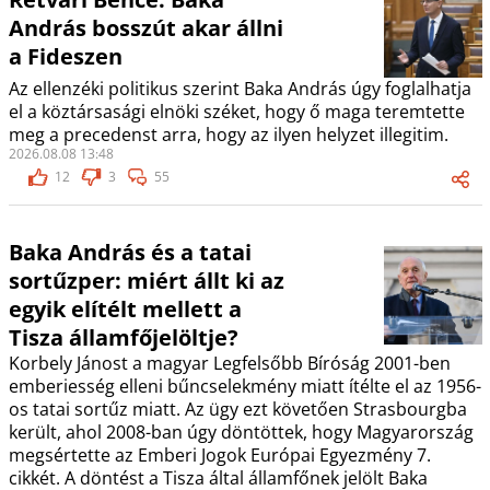
András bosszút akar állni
a Fideszen
Az ellenzéki politikus szerint Baka András úgy foglalhatja
el a köztársasági elnöki széket, hogy ő maga teremtette
meg a precedenst arra, hogy az ilyen helyzet illegitim.
2026.08.08 13:48
12
3
55
Baka András és a tatai
sortűzper: miért állt ki az
egyik elítélt mellett a
Tisza államfőjelöltje?
Korbely Jánost a magyar Legfelsőbb Bíróság 2001-ben
emberiesség elleni bűncselekmény miatt ítélte el az 1956-
os tatai sortűz miatt. Az ügy ezt követően Strasbourgba
került, ahol 2008-ban úgy döntöttek, hogy Magyarország
megsértette az Emberi Jogok Európai Egyezmény 7.
cikkét. A döntést a Tisza által államfőnek jelölt Baka