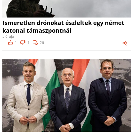
Ismeretlen drónokat észleltek egy német
katonai támaszpontnál
5 órája
1
1
26