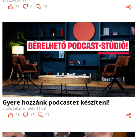
2022.09.30 11:41
23
0
13
Gyere hozzánk podcastet készíteni!
2026. július 6. hétfő 11:58
31
15
97