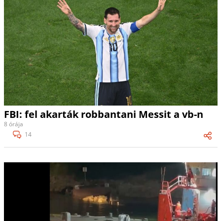
FBI: fel akarták robbantani Messit a vb-n
8 órája
14