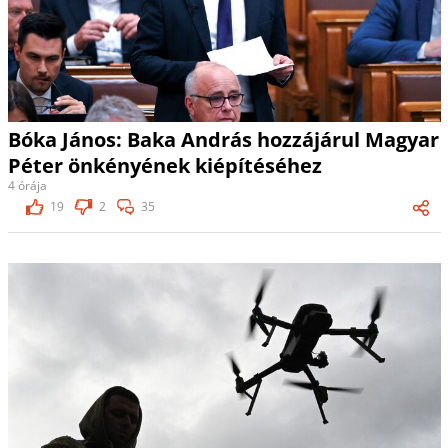
Bóka János: Baka András hozzájárul Magyar
Péter önkényének kiépítéséhez
4 órája
19
2
35