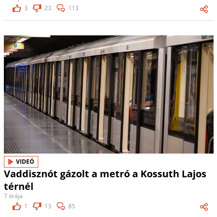
3
23
113
VIDEÓ
Vaddisznót gázolt a metró a Kossuth Lajos
térnél
7 órája
1
13
85