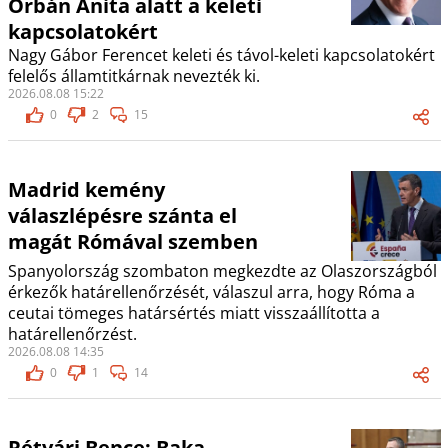
Orbán Anita alatt a keleti
kapcsolatokért
Nagy Gábor Ferencet keleti és távol-keleti kapcsolatokért
felelős államtitkárnak nevezték ki.
2026.08.08 15:22
0
2
15
Madrid kemény
válaszlépésre szánta el
magát Rómával szemben
Spanyolország szombaton megkezdte az Olaszországból
érkezők határellenőrzését, válaszul arra, hogy Róma a
ceutai tömeges határsértés miatt visszaállította a
határellenőrzést.
2026.08.08 14:35
0
1
14
Rétvári Bence: Baka