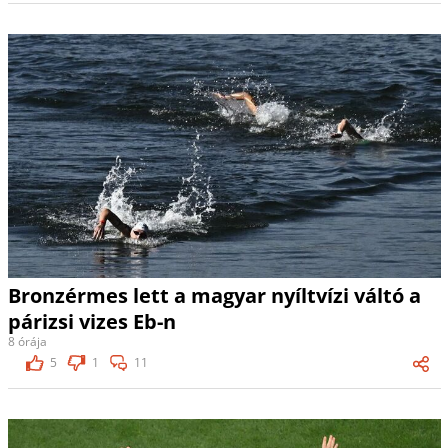
Bronzérmes lett a magyar nyíltvízi váltó a
párizsi vizes Eb-n
8 órája
5
1
11