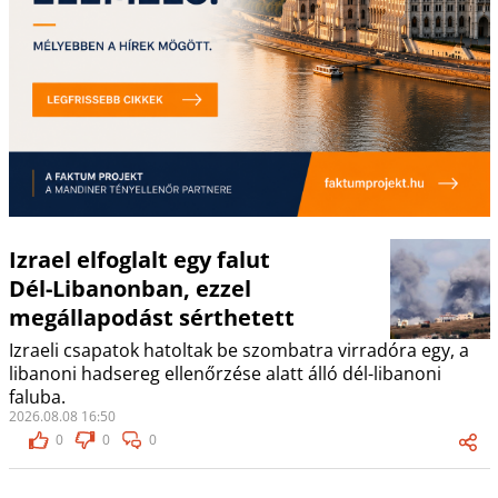
Izrael elfoglalt egy falut
Dél-Libanonban, ezzel
megállapodást sérthetett
Izraeli csapatok hatoltak be szombatra virradóra egy, a
libanoni hadsereg ellenőrzése alatt álló dél-libanoni
faluba.
2026.08.08 16:50
0
0
0