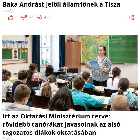
Baka Andrást jelöli államfőnek a Tisza
6 órája
6
57
416
Itt az Oktatási Minisztérium terve:
rövidebb tanórákat javasolnak az alsó
tagozatos diákok oktatásában
6 órája