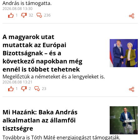
András is támogatta.
2026.08.08 13:30
1
32
236
A magyarok utat
mutattak az Európai
Bizottságnak – és a
következő napokban még
ennél is többet tehetnek
Megelőztük a németeket és a lengyeleket is.
2026.08.08 13:21
1
2
23
Mi Hazánk: Baka András
alkalmatlan az államfői
tisztségre
Továbbra is Tóth Máté energiajogászt támogatják.