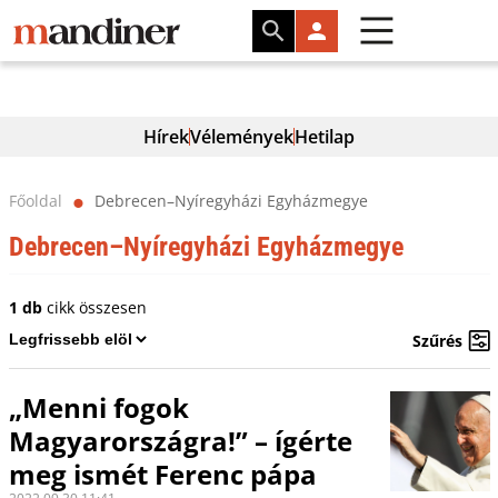
Hírek
Vélemények
Hetilap
Főoldal
Debrecen–Nyíregyházi Egyházmegye
⬤
Debrecen–Nyíregyházi Egyházmegye
1 db
cikk összesen
Szűrés
„Menni fogok
Magyarországra!” – ígérte
meg ismét Ferenc pápa