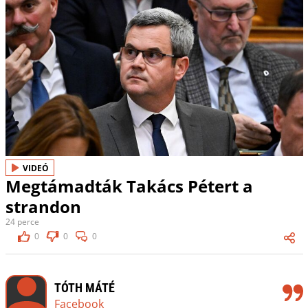
VIDEÓ
Megtámadták Takács Pétert a
strandon
24 perce
0
0
0
TÓTH MÁTÉ
Facebook