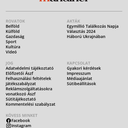
ROVATOK
AKTÁK
Belföld
Egymillió Találkozás Napja
Külföld
Választás 2024
Gazdaság
Háború Ukrajnában
Sport
Kultúra
Videó
JOG
KAPCSOLAT
Adatvédelmi tájékoztató
Gyakori kérdések
Előfizetői Ászf
Impresszum
Felhasználási feltételek
Médiaajánlat
Játékszabályzat
Sütibeállítások
Reklámszolgáltatásokra
vonatkozó Ászf
Sütitájékoztató
Kommentelési szabályzat
KÖVESS MINKET
Facebook
Instagram