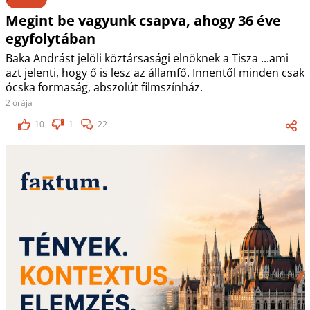
Megint be vagyunk csapva, ahogy 36 éve
egyfolytában
Baka Andrást jelöli köztársasági elnöknek a Tisza ...ami
azt jelenti, hogy ő is lesz az államfő. Innentől minden csak
ócska formaság, abszolút filmszínház.
2 órája
10
1
22