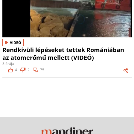
VIDEÓ
Rendkívüli lépéseket tettek Romániában
az atomerőmű mellett (VIDEÓ)
8 órája
4
2
75