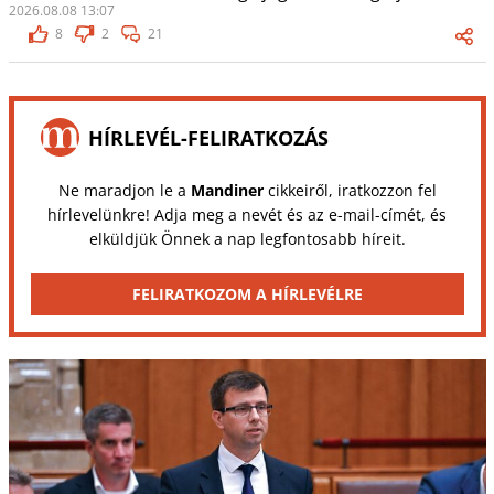
2026.08.08 13:07
8
2
21
HÍRLEVÉL-FELIRATKOZÁS
Ne maradjon le a
Mandiner
cikkeiről, iratkozzon fel
hírlevelünkre! Adja meg a nevét és az e-mail-címét, és
elküldjük Önnek a nap legfontosabb híreit.
FELIRATKOZOM A HÍRLEVÉLRE