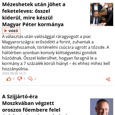
Mézeshetek után jöhet a
feketeleves: ősszel
kiderül, mire készül
Magyar Péter kormánya
VIDEÓ
A választás után valósággal ráragyogott a piac
Magyarországra: erősödött a forint, zuhantak a
kötvényhozamok, történelmi csúcsra ugrott a tőzsde. A
háttérben azonban komoly költségvetési gondok
húzódnak. Ősszel kiderülhet, hogyan faragná le a
kormány a 7 százalék körüli hiányt – és ehhez mihez kell
hozzányúlnia.
2026.08.08 16:31
0
2
2
A Szijjártó-éra
Moszkvában végzett
oroszos főembere felel