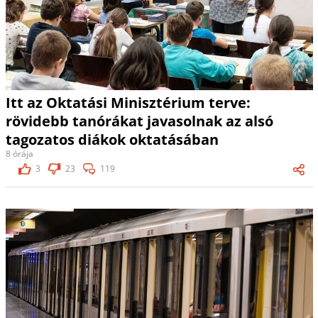
Itt az Oktatási Minisztérium terve:
rövidebb tanórákat javasolnak az alsó
tagozatos diákok oktatásában
8 órája
3
23
119