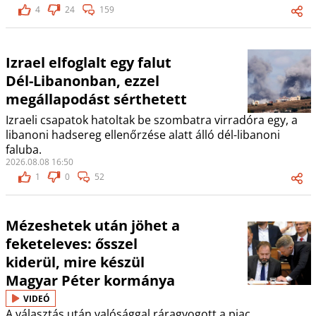
4
24
159
Izrael elfoglalt egy falut
Dél-Libanonban, ezzel
megállapodást sérthetett
Izraeli csapatok hatoltak be szombatra virradóra egy, a
libanoni hadsereg ellenőrzése alatt álló dél-libanoni
faluba.
2026.08.08 16:50
1
0
52
Mézeshetek után jöhet a
feketeleves: ősszel
kiderül, mire készül
Magyar Péter kormánya
VIDEÓ
A választás után valósággal ráragyogott a piac