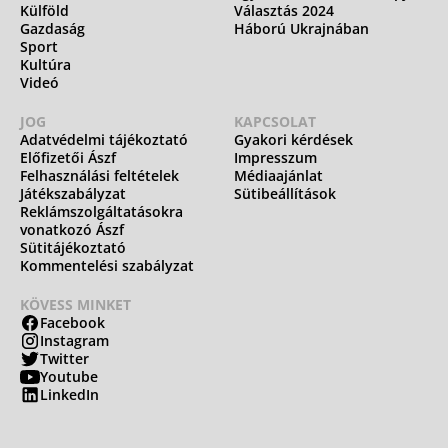
Külföld
Választás 2024
Gazdaság
Háború Ukrajnában
Sport
Kultúra
Videó
JOG
KAPCSOLAT
Adatvédelmi tájékoztató
Gyakori kérdések
Előfizetői Ászf
Impresszum
Felhasználási feltételek
Médiaajánlat
Játékszabályzat
Sütibeállítások
Reklámszolgáltatásokra
vonatkozó Ászf
Sütitájékoztató
Kommentelési szabályzat
KÖVESS MINKET
Facebook
Instagram
Twitter
Youtube
LinkedIn