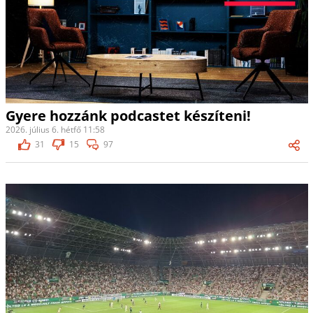
Gyere hozzánk podcastet készíteni!
2026. július 6. hétfő 11:58
31
15
97