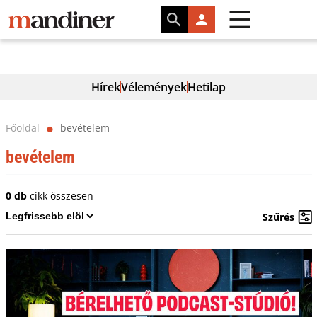
Hírek
Vélemények
Hetilap
Főoldal
bevételem
⬤
bevételem
0 db
cikk összesen
Szűrés