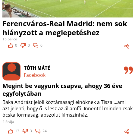
Ferencváros-Real Madrid: nem sok
hiányzott a meglepetéshez
15 perce
0
0
0
TÓTH MÁTÉ
Facebook
Megint be vagyunk csapva, ahogy 36 éve
egyfolytában
Baka Andrást jelöli köztársasági elnöknek a Tisza ...ami
azt jelenti, hogy ő is lesz az államfő. Innentől minden csak
ócska formaság, abszolút filmszínház.
4 órája
13
3
24