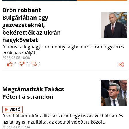
Drón robbant
Bulgáriában egy
gázvezetéknél,
bekérették az ukrán
nagykövetet
A típust a legnagyobb mennyiségben az ukrán fegyveres
erők használják.
2026.08.08 18:08
0
3
9
Megtámadták Takács
Pétert a strandon
VIDEÓ
A volt államtitkár állítása szerint egy tiszás verbálisan és
fizikailag is inzultálta, az esetről videót is közölt.
2026.08.08 17:04