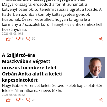
Magyarországra: erősödött a forint, zuhantak a
kötvényhozamok, történelmi csúcsra ugrott a tőzsde. A
háttérben azonban komoly költségvetési gondok
húzódnak. Ősszel kiderülhet, hogyan faragná le a
kormány a 7 százalék körüli hiányt – és ehhez mihez kell
hozzányúlnia.
2026.08.08 16:31
1
6
50
A Szijjártó-éra
Moszkvában végzett
oroszos főembere felel
Orbán Anita alatt a keleti
kapcsolatokért
Nagy Gábor Ferencet keleti és távol-keleti kapcsolatokért
felelős államtitkárnak nevezték ki.
2026.08.08 15:22
1
4
24