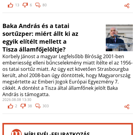
13
6
80
Baka András és a tatai
sortűzper: miért állt ki az
egyik elítélt mellett a
Tisza államfőjelöltje?
Korbely Jánost a magyar Legfelsőbb Bíróság 2001-ben
emberiesség elleni bűncselekmény miatt ítélte el az 1956-
os tatai sortűz miatt. Az ügy ezt követően Strasbourgba
került, ahol 2008-ban úgy döntöttek, hogy Magyarország
megsértette az Emberi Jogok Európai Egyezmény 7.
cikkét. A döntést a Tisza által államfőnek jelölt Baka
András is támogatta.
2026.08.08 13:30
2
38
303
HÍRLEVÉL-FELIRATKOZÁS