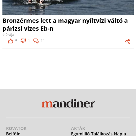
Bronzérmes lett a magyar nyíltvízi váltó a
párizsi vizes Eb-n
9 órája
5
1
11
ROVATOK
AKTÁK
Belföld
Egymillió Találkozás Napja