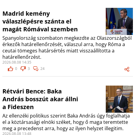
Madrid kemény
válaszlépésre szánta el
magát Rómával szemben
Spanyolország szombaton megkezdte az Olaszországból
érkezők határellenőrzését, válaszul arra, hogy Róma a
ceutai tömeges határsértés miatt visszaállította a
határellenőrzést.
2026.08.08 14:35
0
3
24
Rétvári Bence: Baka
András bosszút akar állni
a Fideszen
Az ellenzéki politikus szerint Baka András úgy foglalhatja
el a köztársasági elnöki széket, hogy ő maga teremtette
meg a precedenst arra, hogy az ilyen helyzet illegitim.
2026.08.08 13:48