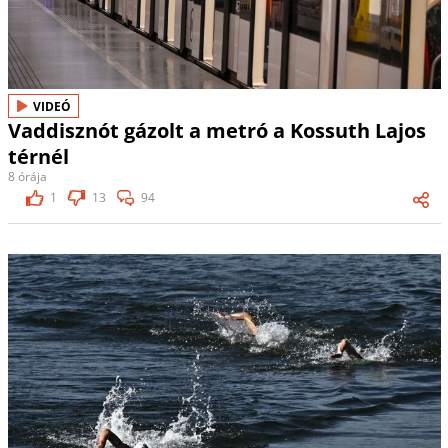
VIDEÓ
Vaddisznót gázolt a metró a Kossuth Lajos
térnél
8 órája
1
13
94