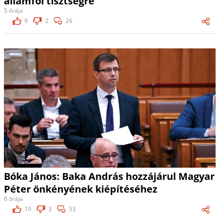
államfői tisztségre
5 órája
9
2
26
Bóka János: Baka András hozzájárul Magyar
Péter önkényének kiépítéséhez
6 órája
19
3
53