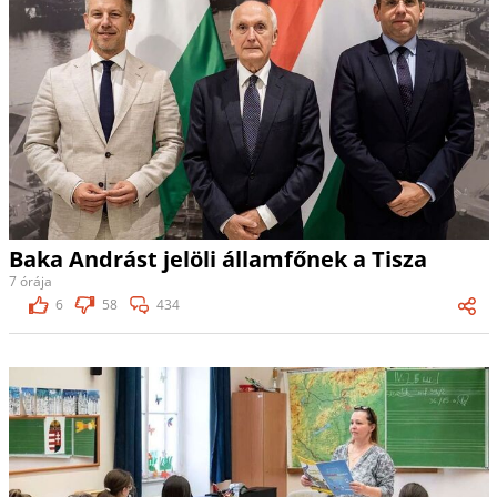
Baka Andrást jelöli államfőnek a Tisza
7 órája
6
58
434