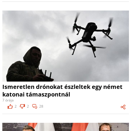
Ismeretlen drónokat észleltek egy német
katonai támaszpontnál
7 órája
2
2
28