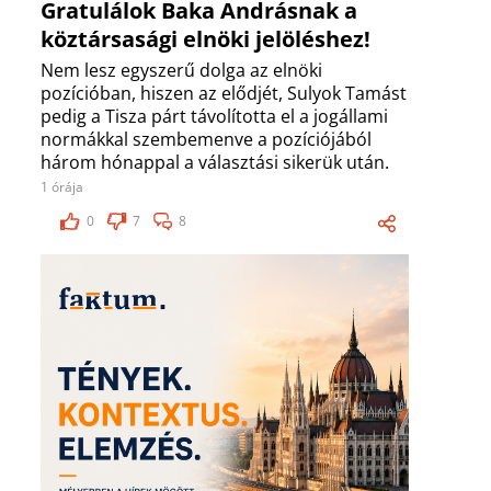
Gratulálok Baka Andrásnak a
köztársasági elnöki jelöléshez!
Nem lesz egyszerű dolga az elnöki
pozícióban, hiszen az elődjét, Sulyok Tamást
pedig a Tisza párt távolította el a jogállami
normákkal szembemenve a pozíciójából
három hónappal a választási sikerük után.
1 órája
0
7
8