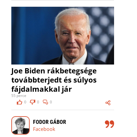
Joe Biden rákbetegsége
továbbterjedt és súlyos
fájdalmakkal jár
55 perce
0
0
0
FODOR GÁBOR
Facebook