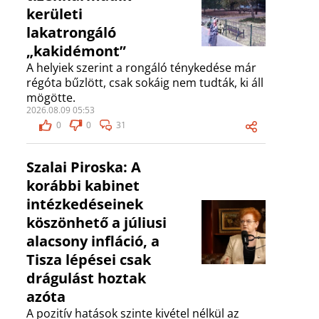
kerületi
lakatrongáló
„kakidémont”
A helyiek szerint a rongáló ténykedése már
régóta bűzlött, csak sokáig nem tudták, ki áll
mögötte.
2026.08.09 05:53
0
0
31
Szalai Piroska: A
korábbi kabinet
intézkedéseinek
köszönhető a júliusi
alacsony infláció, a
Tisza lépései csak
drágulást hoztak
azóta
A pozitív hatások szinte kivétel nélkül az