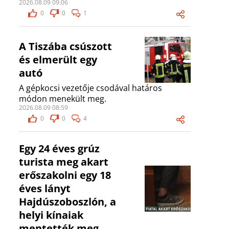
2026.08.09 09:06
0
0
1
A Tiszába csúszott
és elmerült egy
autó
A gépkocsi vezetője csodával határos
módon menekült meg.
2026.08.09 08:59
0
0
4
Egy 24 éves grúz
turista meg akart
erőszakolni egy 18
éves lányt
Hajdúszoboszlón, a
helyi kínaiak
mentették meg