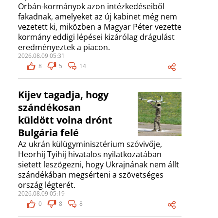
Orbán-kormányok azon intézkedéseiből
fakadnak, amelyeket az új kabinet még nem
vezetett ki, miközben a Magyar Péter vezette
kormány eddigi lépései kizárólag drágulást
eredményeztek a piacon.
2026.08.09 05:31
8
5
14
Kijev tagadja, hogy
szándékosan
küldött volna drónt
Bulgária felé
Az ukrán külügyminisztérium szóvivője,
Heorhij Tyihij hivatalos nyilatkozatában
sietett leszögezni, hogy Ukrajnának nem állt
szándékában megsérteni a szövetséges
ország légterét.
2026.08.09 05:19
0
8
8