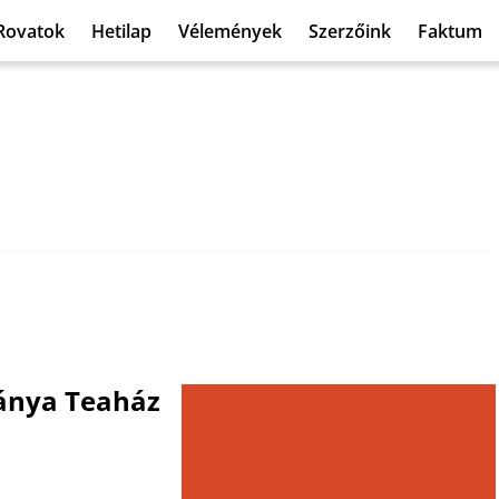
Rovatok
Hetilap
Vélemények
Szerzőink
Faktum
lánya Teaház