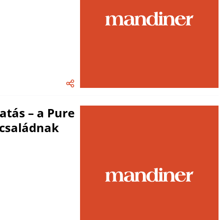
atás – a Pure
.családnak