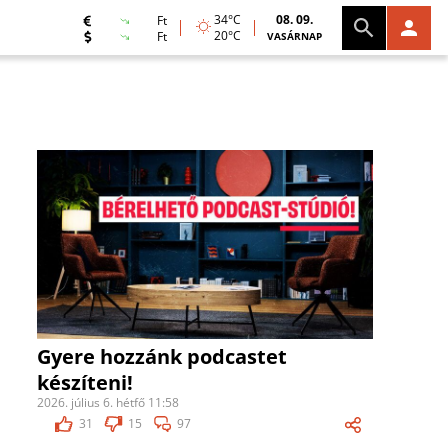
34°C
08. 09.
Ft
20°C
Ft
VASÁRNAP
Gyere hozzánk podcastet
készíteni!
2026. július 6. hétfő 11:58
31
15
97