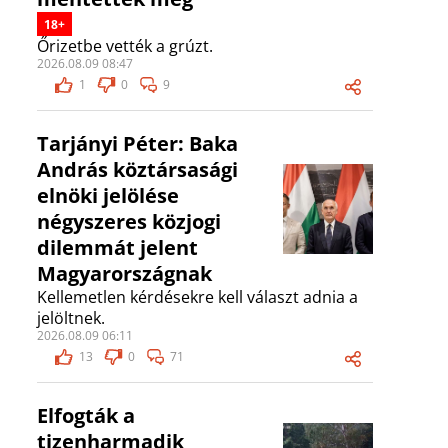
18+
Őrizetbe vették a grúzt.
2026.08.09 08:47
1
0
9
Tarjányi Péter: Baka
András köztársasági
elnöki jelölése
négyszeres közjogi
dilemmát jelent
Magyarországnak
Kellemetlen kérdésekre kell választ adnia a
jelöltnek.
2026.08.09 06:11
13
0
71
Elfogták a
tizenharmadik