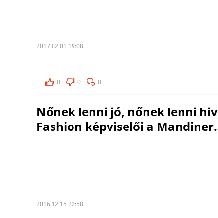
2017.02.01 19:08
0
0
0
Nőnek lenni jó, nőnek lenni hiv
Fashion képviselői a Mandiner
2016.12.15 22:58