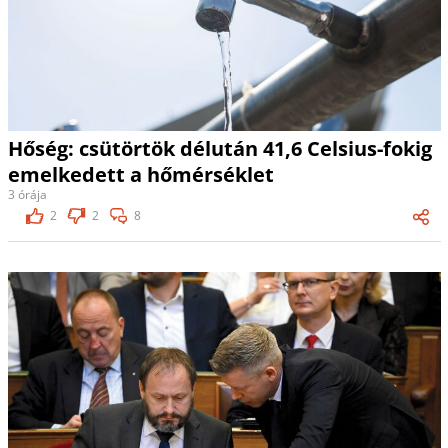
Hőség: csütörtök délután 41,6 Celsius-fokig
emelkedett a hőmérséklet
3 órája
2
2
8