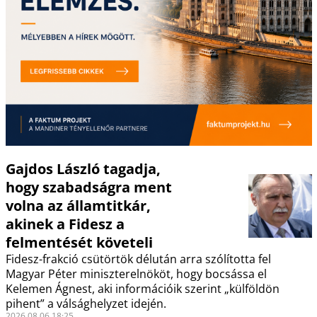
Gajdos László tagadja,
hogy szabadságra ment
volna az államtitkár,
akinek a Fidesz a
felmentését követeli
Fidesz-frakció csütörtök délután arra szólította fel
Magyar Péter miniszterelnököt, hogy bocsássa el
Kelemen Ágnest, aki információik szerint „külföldön
pihent” a válsághelyzet idején.
2026.08.06 18:25