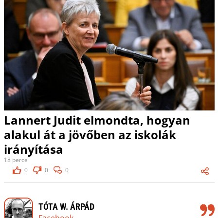
Lannert Judit elmondta, hogyan
alakul át a jövőben az iskolák
irányítása
18 perce
0
0
0
TÓTA W. ÁRPÁD
Facebook