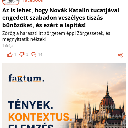
Az is lehet, hogy Novák Katalin tucatjával
engedett szabadon veszélyes tiszás
bűnözőket, és ezért a lapítás!
Zörög a haraszt! Itt zörgetem épp! Zörgessetek, és
megnyittatik néktek!
1 órája
1
5
14