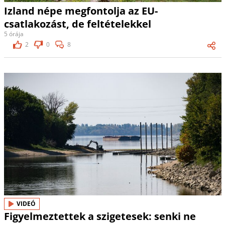
Izland népe megfontolja az EU-
csatlakozást, de feltételekkel
5 órája
2
0
8
VIDEÓ
Figyelmeztettek a szigetesek: senki ne