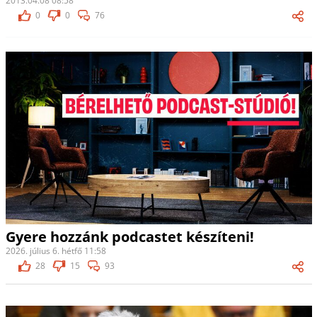
2013.04.08 08:58
0
0
76
Gyere hozzánk podcastet készíteni!
2026. július 6. hétfő 11:58
28
15
93