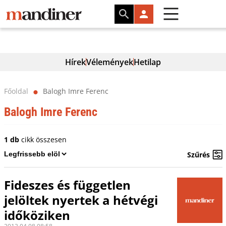
Hírek
Vélemények
Hetilap
Főoldal
Balogh Imre Ferenc
⬤
Balogh Imre Ferenc
1 db
cikk összesen
Szűrés
Fideszes és független
jelöltek nyertek a hétvégi
időköziken