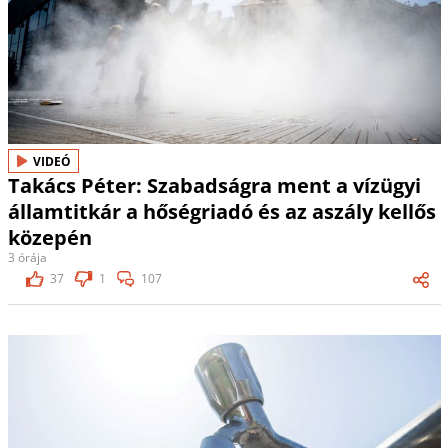
VIDEÓ
Takács Péter: Szabadságra ment a vízügyi
államtitkár a hőségriadó és az aszály kellős
közepén
3 órája
37
1
107