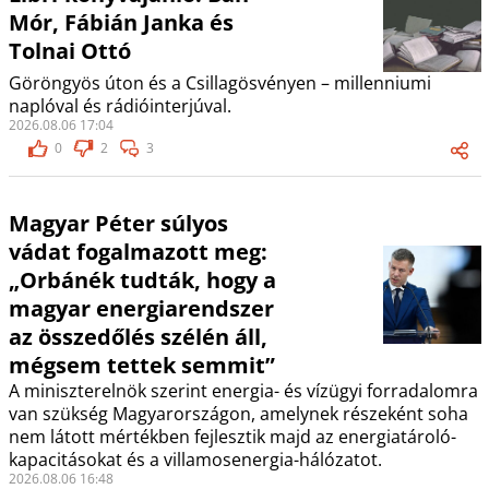
Mór, Fábián Janka és
Tolnai Ottó
Göröngyös úton és a Csillagösvényen – millenniumi
naplóval és rádióinterjúval.
2026.08.06 17:04
0
2
3
Magyar Péter súlyos
vádat fogalmazott meg:
„Orbánék tudták, hogy a
magyar energiarendszer
az összedőlés szélén áll,
mégsem tettek semmit”
A miniszterelnök szerint energia- és vízügyi forradalomra
van szükség Magyarországon, amelynek részeként soha
nem látott mértékben fejlesztik majd az energiatároló-
kapacitásokat és a villamosenergia-hálózatot.
2026.08.06 16:48