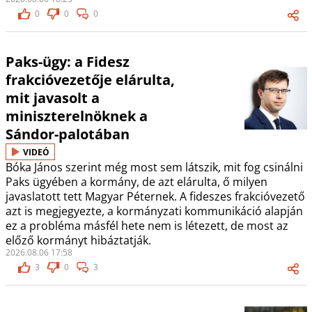
0
0
0
Paks-ügy: a Fidesz
frakcióvezetője elárulta,
mit javasolt a
miniszterelnöknek a
Sándor-palotában
VIDEÓ
Bóka János szerint még most sem látszik, mit fog csinálni
Paks ügyében a kormány, de azt elárulta, ő milyen
javaslatott tett Magyar Péternek. A fideszes frakcióvezető
azt is megjegyezte, a kormányzati kommunikáció alapján
ez a probléma másfél hete nem is létezett, de most az
előző kormányt hibáztatják.
2026.08.06 17:58
3
0
3