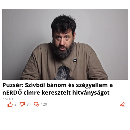
Puzsér: Szívből bánom és szégyellem a
nERDŐ címre keresztelt hitványságot
7 órája
2
34
120