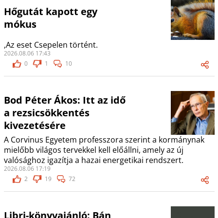
Hőgutát kapott egy
mókus
,Az eset Csepelen történt.
2026.08.06 17:43
0
1
10
Bod Péter Ákos: Itt az idő
a rezsicsökkentés
kivezetésére
A Corvinus Egyetem professzora szerint a kormánynak
mielőbb világos tervekkel kell előállni, amely az új
valósághoz igazítja a hazai energetikai rendszert.
2026.08.06 17:19
2
19
72
Libri-könyvajánló: Bán