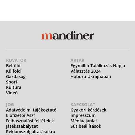
ROVATOK
AKTÁK
Belföld
Egymillió Találkozás Napja
Külföld
Választás 2024
Gazdaság
Háború Ukrajnában
Sport
Kultúra
Videó
JOG
KAPCSOLAT
Adatvédelmi tájékoztató
Gyakori kérdések
Előfizetői Ászf
Impresszum
Felhasználási feltételek
Médiaajánlat
Játékszabályzat
Sütibeállítások
Reklámszolgáltatásokra