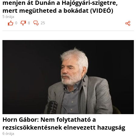
menjen át Dunán a Hajógyári-szigetre,
mert megütheted a bokádat (VIDEÓ)
5 órája
0
8
25
Horn Gábor: Nem folytatható a
rezsicsökkentésnek elnevezett hazugság
6 órája