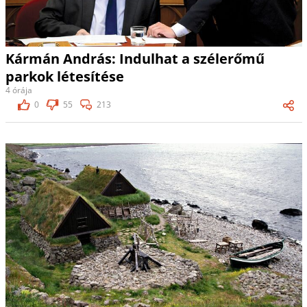
Kármán András: Indulhat a szélerőmű
parkok létesítése
4 órája
0
55
213