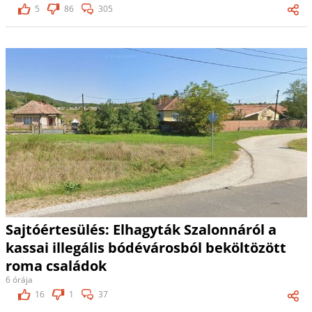
5
86
305
Sajtóértesülés: Elhagyták Szalonnáról a
kassai illegális bódévárosból beköltözött
roma családok
6 órája
16
1
37