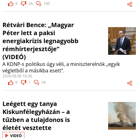
6
24
190
Rétvári Bence: „Magyar
Péter lett a paksi
energiakrízis legnagyobb
rémhírterjesztője”
(VIDEÓ)
A KDNP-s politikus úgy véli, a miniszterelnök „egyik
végletből a másikba esett”.
2026.08.06 16:36
9
1
18
Leégett egy tanya
Kiskunfélegyházán – a
tűzben a tulajdonos is
életét vesztette
VIDEÓ