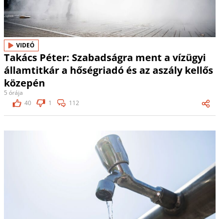
VIDEÓ
Takács Péter: Szabadságra ment a vízügyi
államtitkár a hőségriadó és az aszály kellős
közepén
5 órája
40
1
112