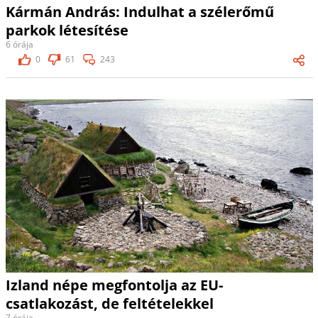
Kármán András: Indulhat a szélerőmű
parkok létesítése
6 órája
0
61
243
Izland népe megfontolja az EU-
csatlakozást, de feltételekkel
7 órája