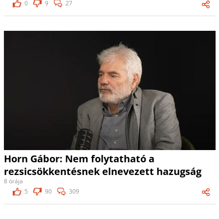
0
9
27
Horn Gábor: Nem folytatható a
rezsicsökkentésnek elnevezett hazugság
8 órája
5
90
309