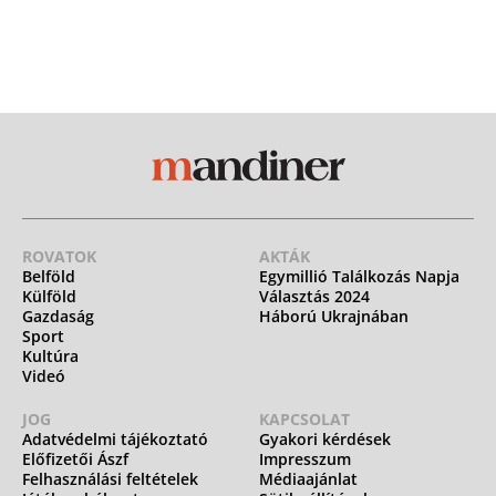
ROVATOK
AKTÁK
Belföld
Egymillió Találkozás Napja
Külföld
Választás 2024
Gazdaság
Háború Ukrajnában
Sport
Kultúra
Videó
JOG
KAPCSOLAT
Adatvédelmi tájékoztató
Gyakori kérdések
Előfizetői Ászf
Impresszum
Felhasználási feltételek
Médiaajánlat