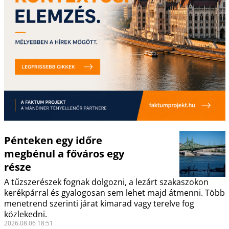
Pénteken egy időre
megbénul a főváros egy
része
A tűzszerészek fognak dolgozni, a lezárt szakaszokon
kerékpárral és gyalogosan sem lehet majd átmenni. Több
menetrend szerinti járat kimarad vagy terelve fog
közlekedni.
2026.08.06 18:51