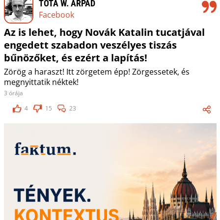
TÓTA W. ÁRPÁD
Facebook
Az is lehet, hogy Novák Katalin tucatjával
engedett szabadon veszélyes tiszás
bűnözőket, és ezért a lapítás!
Zörög a haraszt! Itt zörgetem épp! Zörgessetek, és
megnyittatik néktek!
3 órája
4
15
23