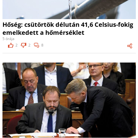
Hőség: csütörtök délután 41,6 Celsius-fokig
emelkedett a hőmérséklet
5 órája
2
2
8