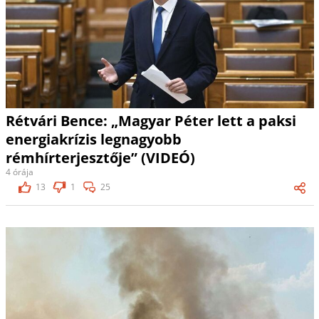
Rétvári Bence: „Magyar Péter lett a paksi
energiakrízis legnagyobb
rémhírterjesztője” (VIDEÓ)
4 órája
13
1
25