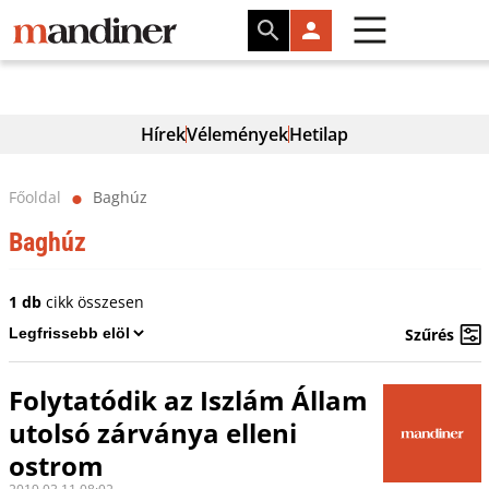
Hírek
Vélemények
Hetilap
Főoldal
Baghúz
⬤
Baghúz
1 db
cikk összesen
Szűrés
Folytatódik az Iszlám Állam
utolsó zárványa elleni
ostrom