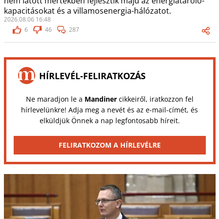
nem látott mértékben fejlesztik majd az energiatároló-
kapacitásokat és a villamosenergia-hálózatot.
2026.08.06 16:48
6
46
287
HÍRLEVÉL-FELIRATKOZÁS
Ne maradjon le a
Mandiner
cikkeiről, iratkozzon fel
hírlevelünkre! Adja meg a nevét és az e-mail-címét, és
elküldjük Önnek a nap legfontosabb híreit.
FELIRATKOZOM A HÍRLEVÉLRE