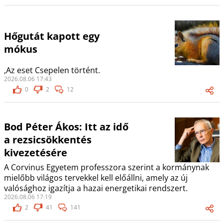
Hőgutát kapott egy
mókus
,Az eset Csepelen történt.
2026.08.06 17:43
0
2
12
Bod Péter Ákos: Itt az idő
a rezsicsökkentés
kivezetésére
A Corvinus Egyetem professzora szerint a kormánynak
mielőbb világos tervekkel kell előállni, amely az új
valósághoz igazítja a hazai energetikai rendszert.
2026.08.06 17:19
2
41
141