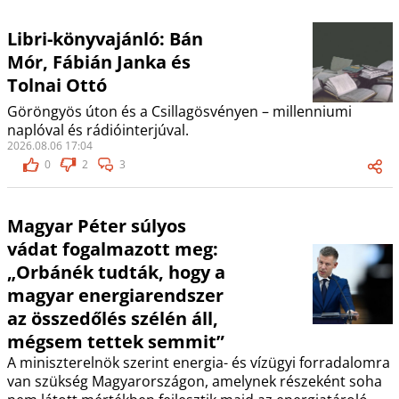
Libri-könyvajánló: Bán
Mór, Fábián Janka és
Tolnai Ottó
Göröngyös úton és a Csillagösvényen – millenniumi
naplóval és rádióinterjúval.
2026.08.06 17:04
0
2
3
Magyar Péter súlyos
vádat fogalmazott meg:
„Orbánék tudták, hogy a
magyar energiarendszer
az összedőlés szélén áll,
mégsem tettek semmit”
A miniszterelnök szerint energia- és vízügyi forradalomra
van szükség Magyarországon, amelynek részeként soha