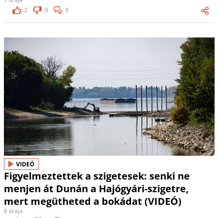
2
0
8
VIDEÓ
Figyelmeztettek a szigetesek: senki ne
menjen át Dunán a Hajógyári-szigetre,
mert megütheted a bokádat (VIDEÓ)
8 órája