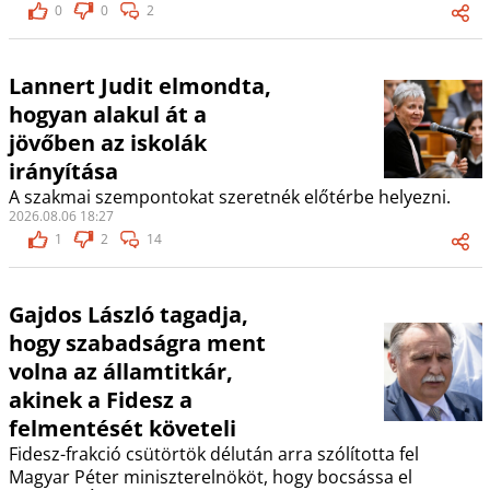
0
0
2
Lannert Judit elmondta,
hogyan alakul át a
jövőben az iskolák
irányítása
A szakmai szempontokat szeretnék előtérbe helyezni.
2026.08.06 18:27
1
2
14
Gajdos László tagadja,
hogy szabadságra ment
volna az államtitkár,
akinek a Fidesz a
felmentését követeli
Fidesz-frakció csütörtök délután arra szólította fel
Magyar Péter miniszterelnököt, hogy bocsássa el