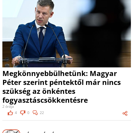
Megkönnyebbülhetünk: Magyar
Péter szerint péntektől már nincs
szükség az önkéntes
fogyasztáscsökkentésre
2 órája
4
0
22