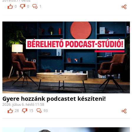
2019.03.11 08:02
0
0
1
Gyere hozzánk podcastet készíteni!
2026. július 6. hétfő 11:58
28
15
93