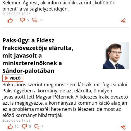
Kelemen Ágnest, aki információik szerint „külföldön
pihent” a válsághelyzet idején.
2026.08.06 18:25
0
5
23
Paks-ügy: a Fidesz
frakcióvezetője elárulta,
mit javasolt a
miniszterelnöknek a
Sándor-palotában
VIDEÓ
Bóka János szerint még most sem látszik, mit fog csinálni
Paks ügyében a kormány, de azt elárulta, ő milyen
javaslatott tett Magyar Péternek. A fideszes frakcióvezető
azt is megjegyezte, a kormányzati kommunikáció alapján
ez a probléma másfél hete nem is létezett, de most az
előző kormányt hibáztatják.
2026.08.06 17:58
12
0
7