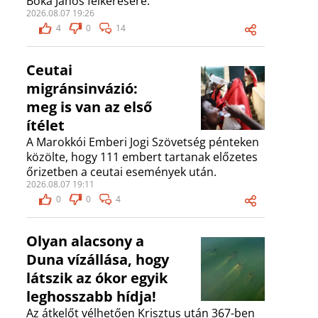
Bóka János felkérésére.
2026.08.07 19:26
4
0
14
Ceutai
migránsinvázió:
meg is van az első
ítélet
A Marokkói Emberi Jogi Szövetség pénteken
közölte, hogy 111 embert tartanak előzetes
őrizetben a ceutai események után.
2026.08.07 19:11
0
0
4
Olyan alacsony a
Duna vízállása, hogy
látszik az ókor egyik
leghosszabb hídja!
Az átkelőt vélhetően Krisztus után 367-ben