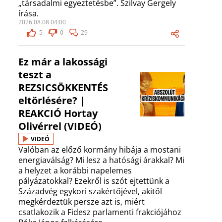
„társadalmi egyeztetésbe”. Szilvay Gergely
írása.
2026.08.08 04:00
5
0
29
Ez már a lakossági
teszt a
REZSICSÖKKENTÉS
eltörlésére? |
REAKCIÓ Hortay
Olivérrel (VIDEÓ)
VIDEÓ
Valóban az előző kormány hibája a mostani
energiaválság? Mi lesz a hatósági árakkal? Mi
a helyzet a korábbi napelemes
pályázatokkal? Ezekről is szót ejtettünk a
Századvég egykori szakértőjével, akitől
megkérdeztük persze azt is, miért
csatlakozik a Fidesz parlamenti frakciójához