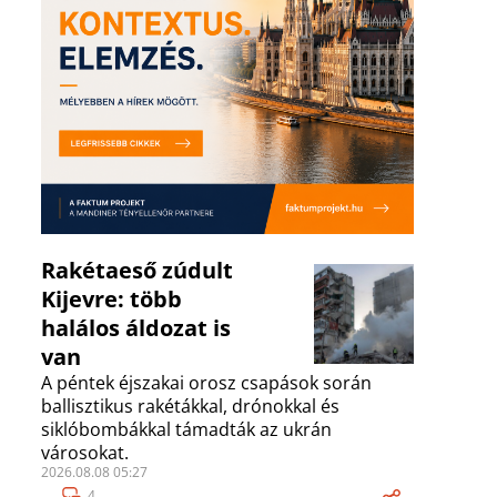
Rakétaeső zúdult
Kijevre: több
halálos áldozat is
van
A péntek éjszakai orosz csapások során
ballisztikus rakétákkal, drónokkal és
siklóbombákkal támadták az ukrán
városokat.
2026.08.08 05:27
4