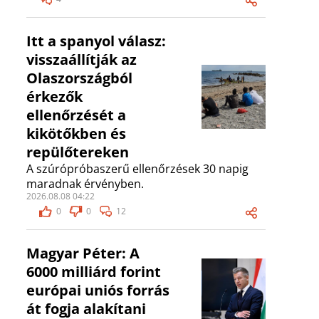
Itt a spanyol válasz:
visszaállítják az
Olaszországból
érkezők
ellenőrzését a
kikötőkben és
repülőtereken
A szúrópróbaszerű ellenőrzések 30 napig
maradnak érvényben.
2026.08.08 04:22
0
0
12
Magyar Péter: A
6000 milliárd forint
európai uniós forrás
át fogja alakítani