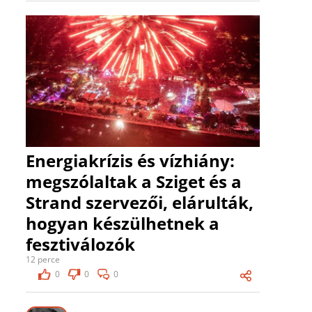
Energiakrízis és vízhiány:
megszólaltak a Sziget és a
Strand szervezői, elárulták,
hogyan készülhetnek a
fesztiválozók
12 perce
0
0
0