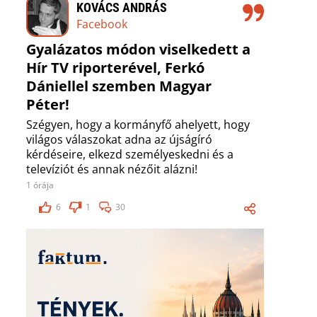
KOVÁCS ANDRÁS
Facebook
Gyalázatos módon viselkedett a
Hír TV riporterével, Ferkó
Dániellel szemben Magyar
Péter!
Szégyen, hogy a kormányfő ahelyett, hogy
világos válaszokat adna az újságíró
kérdéseire, elkezd személyeskedni és a
televíziót és annak nézőit alázni!
1 órája
6
1
30