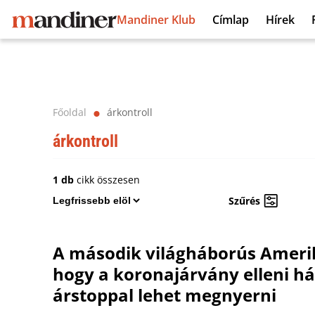
Mandiner Klub
Címlap
Hírek
Főoldal
árkontroll
⬤
árkontroll
1 db
cikk összesen
Szűrés
A második világháborús Amerik
hogy a koronajárvány elleni há
árstoppal lehet megnyerni