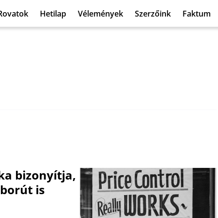
Rovatok
Hetilap
Vélemények
Szerzőink
Faktum
a bizonyítja,
borút is