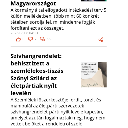
Magyarországot
A kormány által elfogadott intézkedési terv 5
külön mellékletben, több mint 60 konkrét
tételben sorolja fel, mi mindenre fogják
fordítani ezt az összeget.
2026.08.08 04:13
0
7
56
Szívhangrendelet:
behisztizett a
szemlélekes-tiszás
Szőnyi Szilárd az
életpártiak nyílt
levelén
A Szemlélek főszerkesztője ferdít, torzít és
manipulál az életpárti szervezetek
szívhangrendelet-párti nyílt levele kapcsán,
amelyet azután fogalmaztak meg, hogy nem
vették be őket a rendeletről szóló