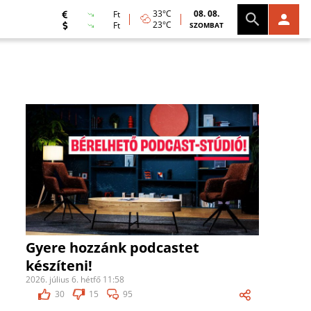
33°C
08. 08.
Ft
23°C
Ft
SZOMBAT
Gyere hozzánk podcastet
készíteni!
2026. július 6. hétfő 11:58
30
15
95