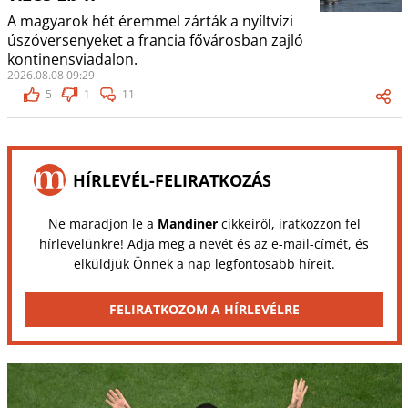
A magyarok hét éremmel zárták a nyíltvízi
úszóversenyeket a francia fővárosban zajló
kontinensviadalon.
2026.08.08 09:29
5
1
11
HÍRLEVÉL-FELIRATKOZÁS
Ne maradjon le a
Mandiner
cikkeiről, iratkozzon fel
hírlevelünkre! Adja meg a nevét és az e-mail-címét, és
elküldjük Önnek a nap legfontosabb híreit.
FELIRATKOZOM A HÍRLEVÉLRE