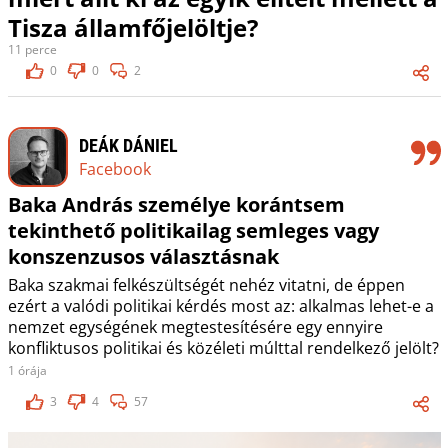
Tisza államfőjelöltje?
11 perce
0
0
2
DEÁK DÁNIEL
Facebook
Baka András személye korántsem
tekinthető politikailag semleges vagy
konszenzusos választásnak
Baka szakmai felkészültségét nehéz vitatni, de éppen
ezért a valódi politikai kérdés most az: alkalmas lehet-e a
nemzet egységének megtestesítésére egy ennyire
konfliktusos politikai és közéleti múlttal rendelkező jelölt?
1 órája
3
4
57