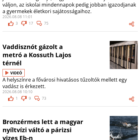
váljon, az iskolai mindennapok pedig jobban igazodjanak
a gyermekek életkori sajátosságaihoz.
2026.08.08 11:01
3
17
75
Vaddisznót gázolt a
metró a Kossuth Lajos
térnél
VIDEÓ
A helyszínre a fővárosi hivatásos tűzoltók mellett egy
vadász is érkezett.
2026.08.08 10:10
1
9
73
Bronzérmes lett a magyar
nyíltvízi váltó a párizsi
vizes Eb-n