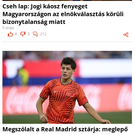
Cseh lap: Jogi káosz fenyeget
Magyarországon az elnökválasztás körüli
bizonytalanság miatt
5 órája
8
3
212
Megszólalt a Real Madrid sztárja: meglepő