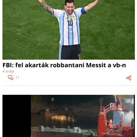
FBI: fel akarták robbantani Messit a vb-n
4 órája
11