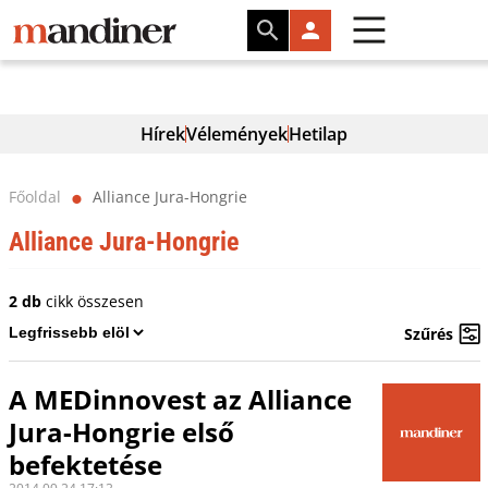
Hírek
Vélemények
Hetilap
Főoldal
Alliance Jura-Hongrie
⬤
Alliance Jura-Hongrie
2 db
cikk összesen
Szűrés
A MEDinnovest az Alliance
Jura-Hongrie első
befektetése