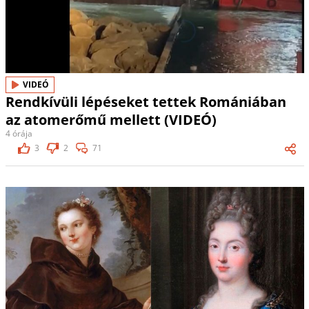
VIDEÓ
Rendkívüli lépéseket tettek Romániában
az atomerőmű mellett (VIDEÓ)
4 órája
3
2
71