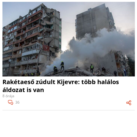
Rakétaeső zúdult Kijevre: több halálos
áldozat is van
8 órája
36