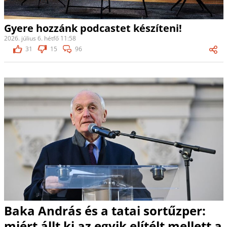
Gyere hozzánk podcastet készíteni!
2026. július 6. hétfő 11:58
31
15
96
Baka András és a tatai sortűzper:
miért állt ki az egyik elítélt mellett a