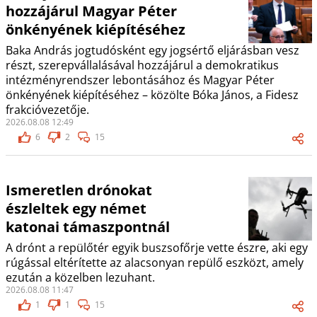
hozzájárul Magyar Péter
önkényének kiépítéséhez
Baka András jogtudósként egy jogsértő eljárásban vesz
részt, szerepvállalásával hozzájárul a demokratikus
intézményrendszer lebontásához és Magyar Péter
önkényének kiépítéséhez – közölte Bóka János, a Fidesz
frakcióvezetője.
2026.08.08 12:49
6
2
15
Ismeretlen drónokat
észleltek egy német
katonai támaszpontnál
A drónt a repülőtér egyik buszsofőrje vette észre, aki egy
rúgással eltérítette az alacsonyan repülő eszközt, amely
ezután a közelben lezuhant.
2026.08.08 11:47
1
1
15