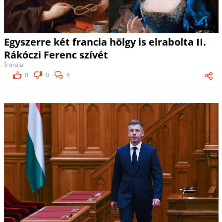
Egyszerre két francia hölgy is elrabolta II.
Rákóczi Ferenc szívét
5 órája
0
0
8