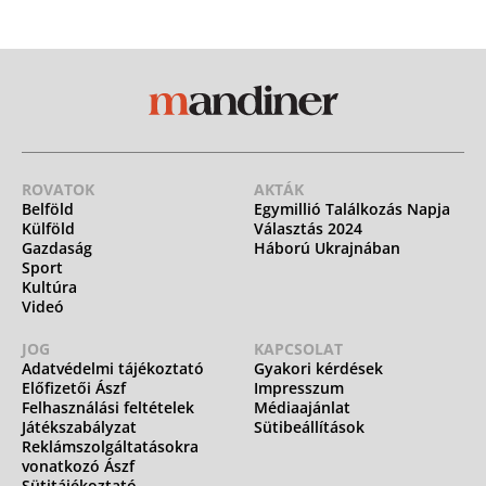
ROVATOK
AKTÁK
Belföld
Egymillió Találkozás Napja
Külföld
Választás 2024
Gazdaság
Háború Ukrajnában
Sport
Kultúra
Videó
JOG
KAPCSOLAT
Adatvédelmi tájékoztató
Gyakori kérdések
Előfizetői Ászf
Impresszum
Felhasználási feltételek
Médiaajánlat
Játékszabályzat
Sütibeállítások
Reklámszolgáltatásokra
vonatkozó Ászf
Sütitájékoztató