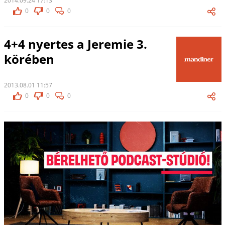
2014.09.24 17:13
0
0
0
4+4 nyertes a Jeremie 3.
körében
2013.08.01 11:57
0
0
0