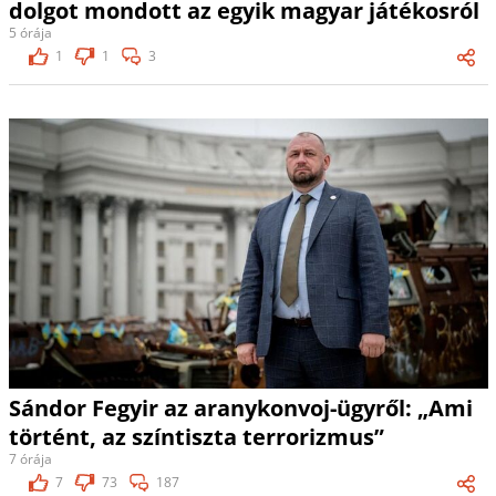
dolgot mondott az egyik magyar játékosról
5 órája
1
1
3
Sándor Fegyir az aranykonvoj-ügyről: „Ami
történt, az színtiszta terrorizmus”
7 órája
7
73
187