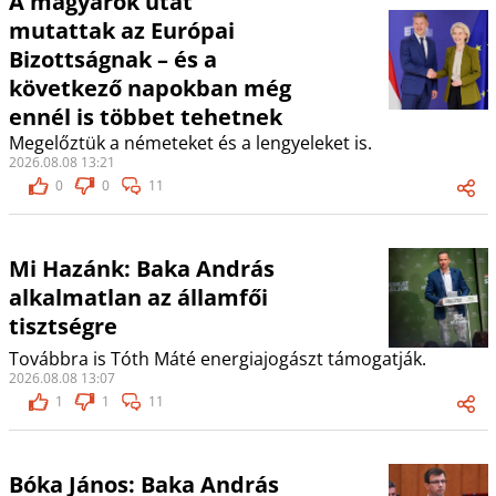
A magyarok utat
mutattak az Európai
Bizottságnak – és a
következő napokban még
ennél is többet tehetnek
Megelőztük a németeket és a lengyeleket is.
2026.08.08 13:21
0
0
11
Mi Hazánk: Baka András
alkalmatlan az államfői
tisztségre
Továbbra is Tóth Máté energiajogászt támogatják.
2026.08.08 13:07
1
1
11
Bóka János: Baka András