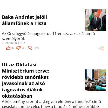
Baka Andrást jelöli
államfőnek a Tisza
Az Országgyűlés augusztus 11-én szavaz az államfő
személyéről.
2026.08.08 11:07
6
43
360
Itt az Oktatási
Minisztérium terve:
rövidebb tanórákat
javasolnak az alsó
tagozatos diákok
oktatásában
A közlemény szerint a „Legyen élmény a tanulás!” című
javaslatcsomag célja, hogy a tanulás élményszerűbbé