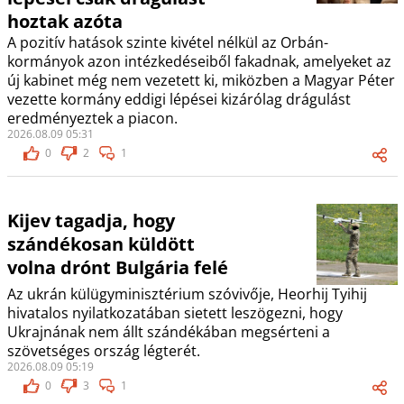
hoztak azóta
A pozitív hatások szinte kivétel nélkül az Orbán-
kormányok azon intézkedéseiből fakadnak, amelyeket az
új kabinet még nem vezetett ki, miközben a Magyar Péter
vezette kormány eddigi lépései kizárólag drágulást
eredményeztek a piacon.
2026.08.09 05:31
0
2
1
Kijev tagadja, hogy
szándékosan küldött
volna drónt Bulgária felé
Az ukrán külügyminisztérium szóvivője, Heorhij Tyihij
hivatalos nyilatkozatában sietett leszögezni, hogy
Ukrajnának nem állt szándékában megsérteni a
szövetséges ország légterét.
2026.08.09 05:19
0
3
1