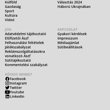
Külföld
Választás 2024
Gazdaság
Háború Ukrajnában
Sport
Kultúra
Videó
JOG
KAPCSOLAT
Adatvédelmi tájékoztató
Gyakori kérdések
Előfizetői Ászf
Impresszum
Felhasználási feltételek
Médiaajánlat
Játékszabályzat
Sütibeállítások
Reklámszolgáltatásokra
vonatkozó Ászf
Sütitájékoztató
Kommentelési szabályzat
KÖVESS MINKET
Facebook
Instagram
Twitter
Youtube
LinkedIn