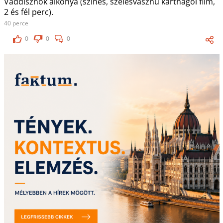
Vaddisznók alkonya (színes, szélesvásznú karthágói film,
2 és fél perc).
40 perce
0
0
0