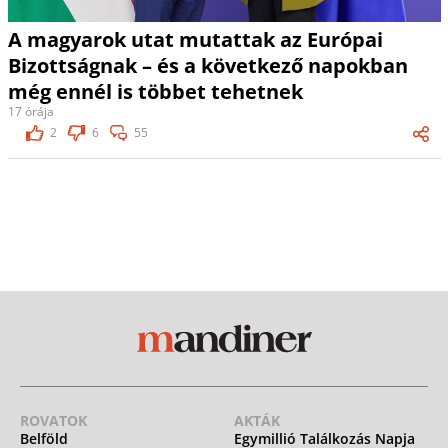
A magyarok utat mutattak az Európai
Bizottságnak – és a következő napokban
még ennél is többet tehetnek
17 órája
2
6
55
ROVATOK
AKTÁK
Belföld
Egymillió Találkozás Napja