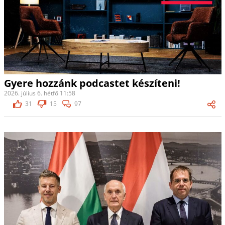
Gyere hozzánk podcastet készíteni!
2026. július 6. hétfő 11:58
31
15
97