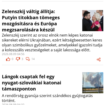
Zelenszkij váltig állítja:
Putyin titokban tömeges
mozgósításra és Európa
megzsarolására készül
Zelenszkij szerint az orosz elnök nem képes katonai
sikereket elérni Ukrajnában, ezért kétségbeesetten keres
olyan szimbolikus győzelmeket, amelyekkel igazolni tudja
a kolosszális veszteségeket a saját lakossága előtt.
2026.08.09 04:56
0
3
14
Lángok csaptak fel egy
nyugat-szlovákiai katonai
támaszponton
A rendőrség gyanúja szerint szándékos gyújtogatás
történt.
2026.08.09 04:32