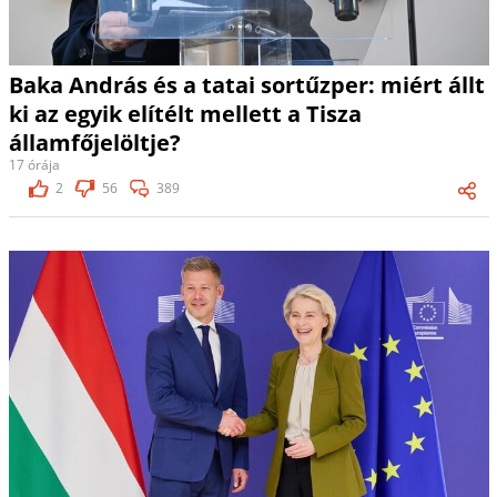
Baka András és a tatai sortűzper: miért állt
ki az egyik elítélt mellett a Tisza
államfőjelöltje?
17 órája
2
56
389