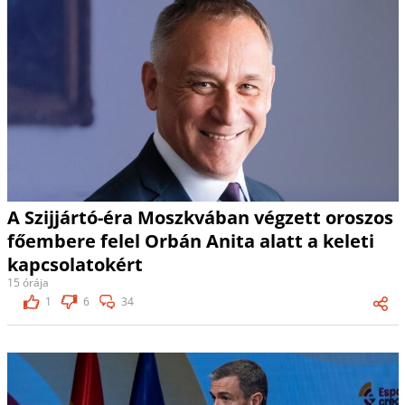
A Szijjártó-éra Moszkvában végzett oroszos
főembere felel Orbán Anita alatt a keleti
kapcsolatokért
15 órája
1
6
34