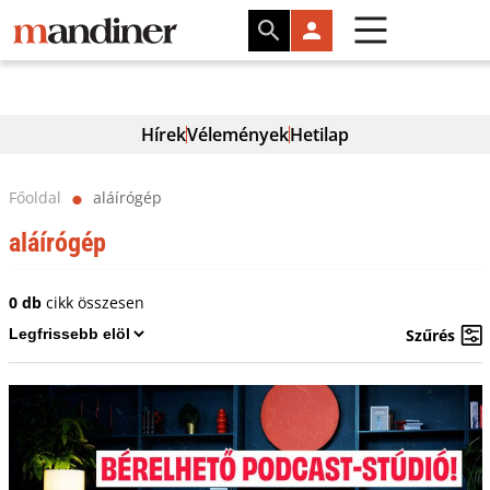
Hírek
Vélemények
Hetilap
Főoldal
aláírógép
⬤
aláírógép
0 db
cikk összesen
Szűrés