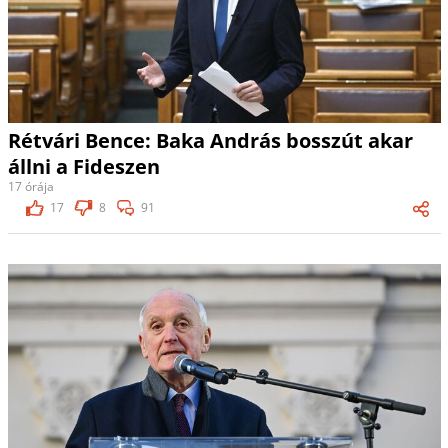
Rétvári Bence: Baka András bosszút akar
állni a Fideszen
17 órája
17
8
91