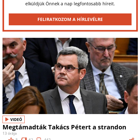
elküldjük Önnek a nap legfontosabb híreit.
FELIRATKOZOM A HÍRLEVÉLRE
VIDEÓ
Megtámadták Takács Pétert a strandon
13 órája
5
62
442