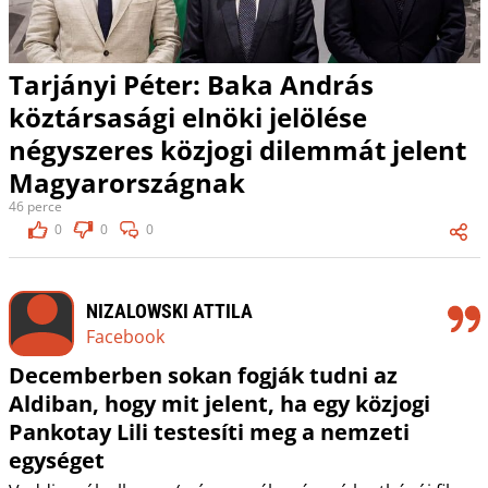
Tarjányi Péter: Baka András
köztársasági elnöki jelölése
négyszeres közjogi dilemmát jelent
Magyarországnak
46 perce
0
0
0
NIZALOWSKI ATTILA
Facebook
Decemberben sokan fogják tudni az
Aldiban, hogy mit jelent, ha egy közjogi
Pankotay Lili testesíti meg a nemzeti
egységet