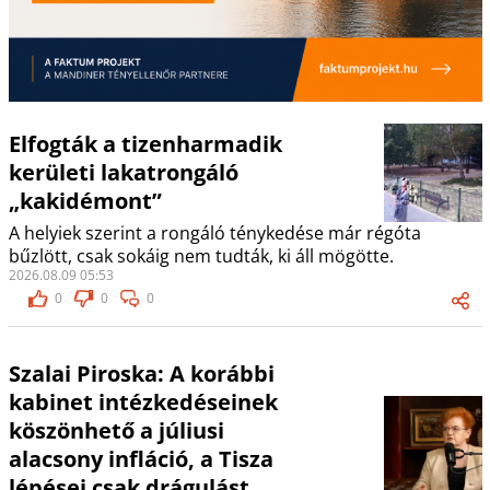
Elfogták a tizenharmadik
kerületi lakatrongáló
„kakidémont”
A helyiek szerint a rongáló ténykedése már régóta
bűzlött, csak sokáig nem tudták, ki áll mögötte.
2026.08.09 05:53
0
0
0
Szalai Piroska: A korábbi
kabinet intézkedéseinek
köszönhető a júliusi
alacsony infláció, a Tisza
lépései csak drágulást