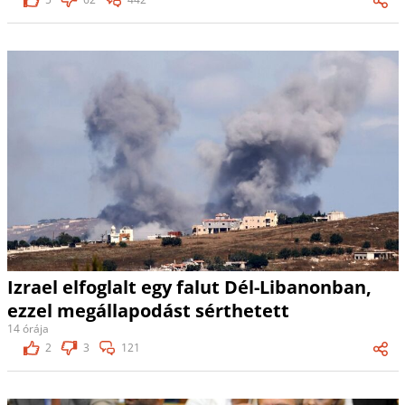
Izrael elfoglalt egy falut Dél-Libanonban,
ezzel megállapodást sérthetett
14 órája
2
3
121