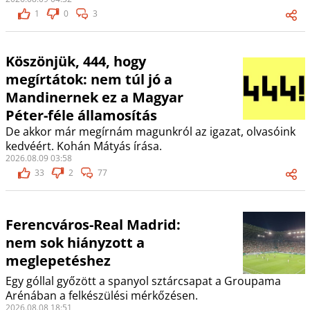
1
0
3
Köszönjük, 444, hogy
megírtátok: nem túl jó a
Mandinernek ez a Magyar
Péter-féle államosítás
De akkor már megírnám magunkról az igazat, olvasóink
kedvéért. Kohán Mátyás írása.
2026.08.09 03:58
33
2
77
Ferencváros-Real Madrid:
nem sok hiányzott a
meglepetéshez
Egy góllal győzött a spanyol sztárcsapat a Groupama
Arénában a felkészülési mérkőzésen.
2026.08.08 18:51