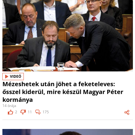
VIDEÓ
Mézeshetek után jöhet a feketeleves:
ősszel kiderül, mire készül Magyar Péter
kormánya
14 órája
2
11
175