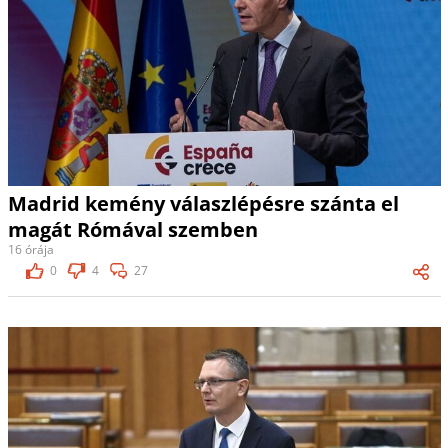
Madrid kemény válaszlépésre szánta el
magát Rómával szemben
16 órája
0
4
27