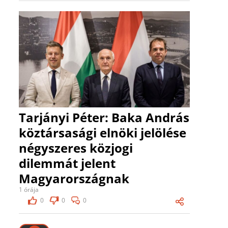
Tarjányi Péter: Baka András
köztársasági elnöki jelölése
négyszeres közjogi
dilemmát jelent
Magyarországnak
1 órája
0
0
0