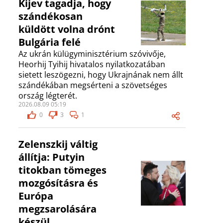
Kijev tagadja, hogy
szándékosan
küldött volna drónt
Bulgária felé
Az ukrán külügyminisztérium szóvivője,
Heorhij Tyihij hivatalos nyilatkozatában
sietett leszögezni, hogy Ukrajnának nem állt
szándékában megsérteni a szövetséges
ország légterét.
2026.08.09 05:19
0
3
1
Zelenszkij váltig
állítja: Putyin
titokban tömeges
mozgósításra és
Európa
megzsarolására
készül