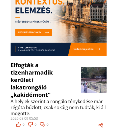
Elfogták a
tizenharmadik
kerületi
lakatrongáló
„kakidémont”
A helyiek szerint a rongáló ténykedése már
régóta bűzlött, csak sokáig nem tudták, ki áll
mögötte.
2026.08.09 05:53
0
0
0