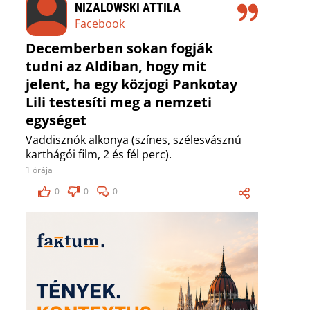
NIZALOWSKI ATTILA
Facebook
Decemberben sokan fogják
tudni az Aldiban, hogy mit
jelent, ha egy közjogi Pankotay
Lili testesíti meg a nemzeti
egységet
Vaddisznók alkonya (színes, szélesvásznú
karthágói film, 2 és fél perc).
1 órája
0
0
0