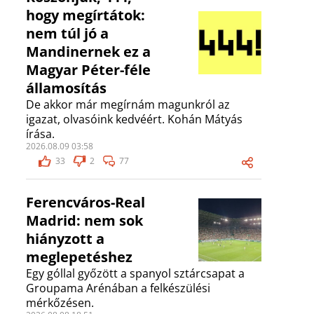
hogy megírtátok:
nem túl jó a
Mandinernek ez a
Magyar Péter-féle
államosítás
De akkor már megírnám magunkról az
igazat, olvasóink kedvéért. Kohán Mátyás
írása.
2026.08.09 03:58
33
2
77
Ferencváros-Real
Madrid: nem sok
hiányzott a
meglepetéshez
Egy góllal győzött a spanyol sztárcsapat a
Groupama Arénában a felkészülési
mérkőzésen.