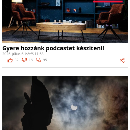
Gyere hozzánk podcastet készíteni!
2026. július 6. hétfő 11:58
32
16
95