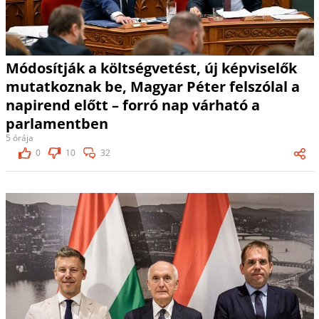
Módosítják a költségvetést, új képviselők
mutatkoznak be, Magyar Péter felszólal a
napirend előtt – forró nap várható a
parlamentben
5 órája
0
10
32