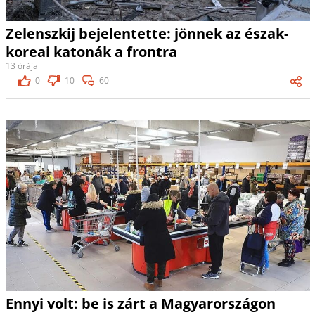
Zelenszkij bejelentette: jönnek az észak-
koreai katonák a frontra
13 órája
0
10
60
Ennyi volt: be is zárt a Magyarországon