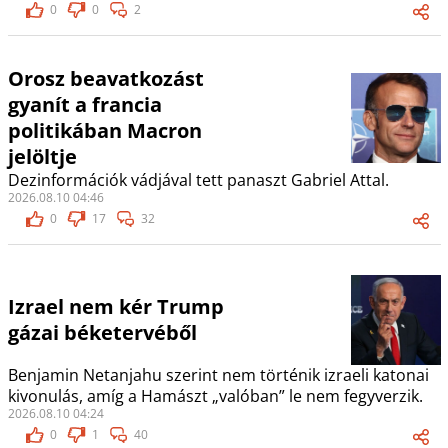
0
0
2
Orosz beavatkozást
gyanít a francia
politikában Macron
jelöltje
Dezinformációk vádjával tett panaszt Gabriel Attal.
2026.08.10 04:46
0
17
32
Izrael nem kér Trump
gázai béketervéből
Benjamin Netanjahu szerint nem történik izraeli katonai
kivonulás, amíg a Hamászt „valóban” le nem fegyverzik.
2026.08.10 04:24
0
1
40