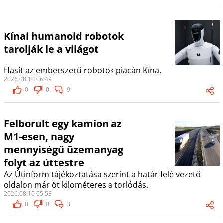
Kínai humanoid robotok
tarolják le a világot
Hasít az emberszerű robotok piacán Kína.
2026.08.10 06:49
0
0
9
Felborult egy kamion az
M1-esen, nagy
mennyiségű üzemanyag
folyt az úttestre
Az Útinform tájékoztatása szerint a határ felé vezető
oldalon már öt kilométeres a torlódás.
2026.08.10 05:53
0
0
3