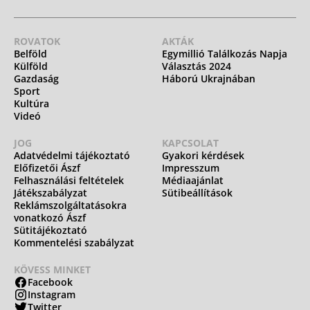
ROVATOK
AKTÁK
Belföld
Egymillió Találkozás Napja
Külföld
Választás 2024
Gazdaság
Háború Ukrajnában
Sport
Kultúra
Videó
JOG
KAPCSOLAT
Adatvédelmi tájékoztató
Gyakori kérdések
Előfizetői Ászf
Impresszum
Felhasználási feltételek
Médiaajánlat
Játékszabályzat
Sütibeállítások
Reklámszolgáltatásokra
vonatkozó Ászf
Sütitájékoztató
Kommentelési szabályzat
KÖVESS MINKET
Facebook
Instagram
Twitter