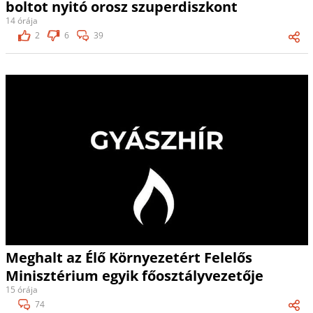
boltot nyitó orosz szuperdiszkont
14 órája
2
6
39
Meghalt az Élő Környezetért Felelős
Minisztérium egyik főosztályvezetője
15 órája
74