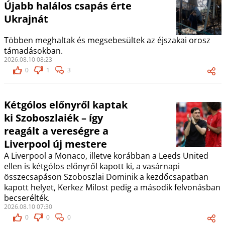
Újabb halálos csapás érte
Ukrajnát
Többen meghaltak és megsebesültek az éjszakai orosz
támadásokban.
2026.08.10 08:23
0
1
3
Kétgólos előnyről kaptak
ki Szoboszlaiék – így
reagált a vereségre a
Liverpool új mestere
A Liverpool a Monaco, illetve korábban a Leeds United
ellen is kétgólos előnyről kapott ki, a vasárnapi
összecsapáson Szoboszlai Dominik a kezdőcsapatban
kapott helyet, Kerkez Milost pedig a második felvonásban
becserélték.
2026.08.10 07:30
0
0
0