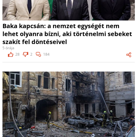
Baka kapcsán: a nemzet egységét nem
lehet olyanra bízni, aki történelmi sebeket
szakít fel döntéseivel
5 órája
28
2
184