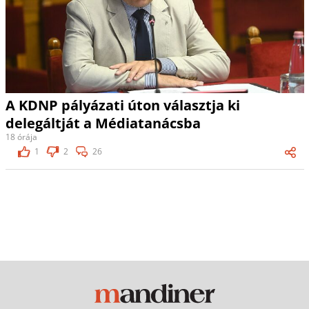
A KDNP pályázati úton választja ki
delegáltját a Médiatanácsba
18 órája
1
2
26