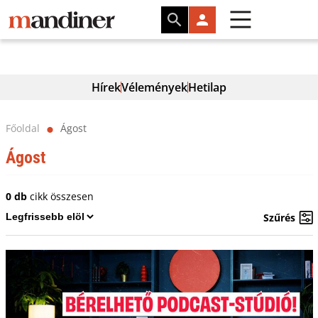
Hírek
Vélemények
Hetilap
Főoldal
Ágost
⬤
Ágost
0 db
cikk összesen
Szűrés