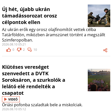
Új hét, újabb ukrán
támadássorozat orosz
célpontok ellen
Az ukrán erők egy orosz olajfinomítót vettek célba
Tatárföldön, miközben áramszünet történt a megszállt
Szimferopolban.
2026.08.10 05:21
0
2
10
Kiütéses vereséget
szenvedett a DVTK
Soroksáron, a szurkolók a
lelátó elé rendelték a
csapatot
VIDEÓ
Óriási pofonba szaladtak bele a miskolciak.
2026.08.10 05:12