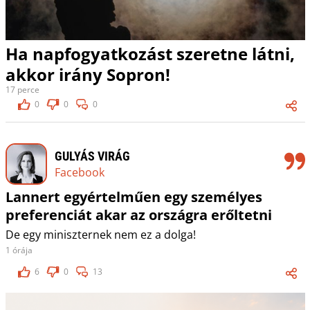
Ha napfogyatkozást szeretne látni,
akkor irány Sopron!
17 perce
0
0
0
GULYÁS VIRÁG
Facebook
Lannert egyértelműen egy személyes
preferenciát akar az országra erőltetni
De egy miniszternek nem ez a dolga!
1 órája
6
0
13