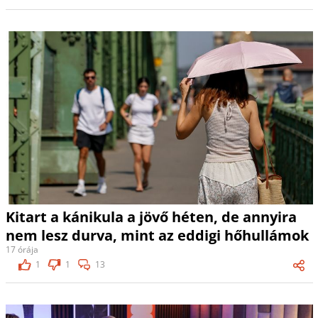
Kitart a kánikula a jövő héten, de annyira
nem lesz durva, mint az eddigi hőhullámok
17 órája
1
1
13