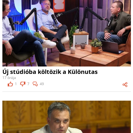
Új stúdióba költözik a Különutas
17 órája
1
7
49